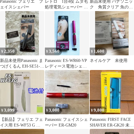
Panasonic フェリエ フ
レトロ 1台4役 ムダ毛
新品未使用 パナソニッ
ェイスシェバー
処理電気シェーバー 未
ク 角質クリア 魚の
使用（只今値下中）
目 ウオノメ ES
2502PP-G
2,350
3,560
1,600
¥
¥
¥
新品未使用Panasonic ま
Panasonic ES-WR60-VP
ネイルケア 未使用
つげくるん EH-SE51-A
レディース電池シェー
本体
バー
3,099
3,000
9,800
¥
¥
¥
【新品】フェリエ フェ
Panasonic フェイスシェ
Panasonic FIRST FACE
イス用 ES-WF53 G グ
ーバー ER-GM20
SHAVER ER-GK20 未開
リーン パナソニック 電
封