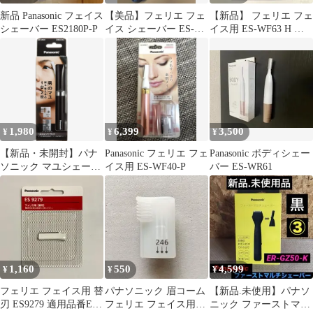
新品 Panasonic フェイス
【美品】フェリエ フェ
【新品】 フェリエ フェ
シェーバー ES2180P-P
イス シェーバー ES-
イス用 ES-WF63 H グ
WF63-P ピンク パナソ
レー パナソニック 未開
ニック
封
1,980
6,399
3,500
¥
¥
¥
【新品・未開封】パナ
Panasonic フェリエ フェ
Panasonic ボディシェー
ソニック マユシェーバ
イス用 ES-WF40-P
バー ES-WR61
ー 黒 ER-GM20-K
1,160
550
4,599
¥
¥
¥
フェリエ フェイス用 替
パナソニック 眉コーム
【新品.未使用】パナソ
刃 ES9279 適用品番ES-
フェリエ フェイス用
ニック ファーストマル