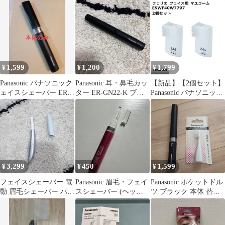
WF53 /WF61 他
ES-WF53 付属品
チシェーバー ER-
GZ50-K黒③
1,599
1,200
1,799
¥
¥
¥
Panasonic パナソニック
Panasonic 耳・鼻毛カッ
【新品】【2個セット】
ェイスシェーバー ER-
ター ER-GN22-K ブラ
Panasonic パナソニック
GM20 本体
ック
フェリエ フェイス マユ
コーム ESWF40W7797-
2s ※本体別売
3,299
450
1,599
¥
¥
¥
フェイスシェーバー 電
Panasonic 眉毛・フェイ
Panasonic ポケットドル
動 眉毛シェーバー パナ
スシェーバー (ヘッド
ツ ブラック 本体 替ブ
ソニック フェリエ 顔そ
破損)
ラシ付き
り うぶ毛