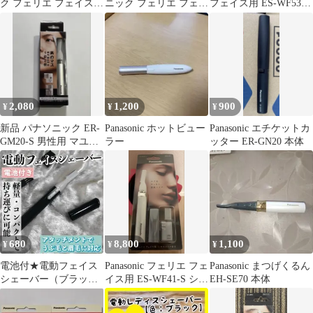
ク フェリエ フェイス用
ニック フェリエ フェイ
フェイス用 ES-WF53 V
プレミアムモデル グ
スシェーバー ES-WF63
バイオレット
レー
ピンク
2,080
1,200
900
¥
¥
¥
新品 パナソニック ER-
Panasonic ホットビュー
Panasonic エチケットカ
GM20-S 男性用 マユシ
ラー
ッター ER-GN20 本体
ェーバーキット シルバ
ー
680
8,800
1,100
¥
¥
¥
電池付★電動フェイス
Panasonic フェリエ フェ
Panasonic まつげくるん
シェーバー（ブラッ
イス用 ES-WF41-S シル
EH-SE70 本体
ク）眉毛/まゆ毛/うぶ
バー
毛/ムダ毛/鼻毛