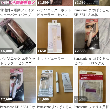
680
1,800
1,590
¥
¥
¥
電池付★電動フェイス
パナソニック ホット
Panasonic まつげくるん
シェーバー（パープ
ビューラー セパレー
EH-SE11-A 本体
ル）眉毛/まゆ毛/うぶ
トロングカール EH-
毛/ムダ毛/鼻毛
SE51
6,800
650
2,333
¥
¥
¥
パナソニック エチケッ
ホットビューラー
Panasonic まつげくるん
トカッター ピンクゴー
セパレートロングカー
ルド ER-GN26-PN
ル EH-SE51-P
2,600
1,680
1,200
¥
¥
¥
Panasonic EH-SE51-P ホ
Panasonic まつげくるん
Panasonic フェリエ用替