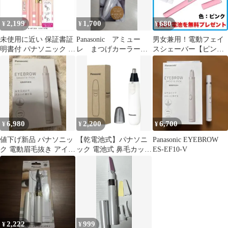
2,199
1,700
680
¥
¥
¥
未使用に近い 保証書証
Panasonic アミュー
男女兼用！電動フェイ
明書付 パナソニック ま
レ まつげカーラー
スシェーバー【ピン
つげくるん EH-SE70ピ
EH2385P-W 電池式
ク】産毛・眉毛に使え
ンク
る！
6,980
2,200
6,700
¥
¥
¥
値下げ新品 パナソニッ
【乾電池式】パナソニ
Panasonic EYEBROW
ク 電動眉毛抜き アイブ
ック 電池式 鼻毛カッタ
ES-EF10-V
ロウ ES-EF10-V
ー (ホワイト)
2,222
999
¥
¥