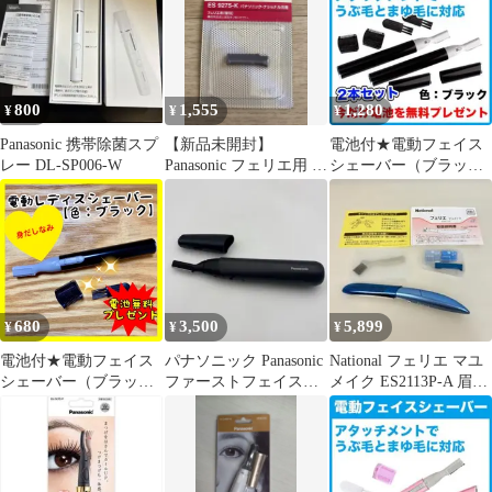
ES9277 未使用 送料無
料
800
1,555
1,280
¥
¥
¥
Panasonic 携帯除菌スプ
【新品未開封】
電池付★電動フェイス
レー DL-SP006-W
Panasonic フェリエ用 替
シェーバー（ブラッ
刃 ES9275-K
ク）2本セット/眉毛/う
ぶ毛/ムダ毛
680
3,500
5,899
¥
¥
¥
電池付★電動フェイス
パナソニック Panasonic
National フェリエ マユ
シェーバー（ブラッ
ファーストフェイスシ
メイク ES2113P-A 眉毛
ク）眉毛/まゆ毛/うぶ
ェーバー ER-GM40
シェーバー
毛/ムダ毛/鼻毛