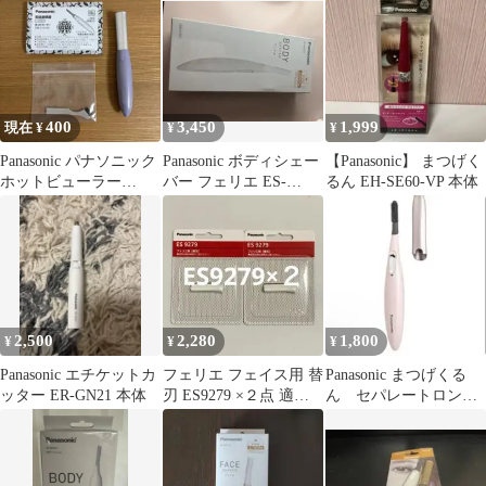
池付
400
3,450
1,999
現在 ¥
¥
¥
Panasonic パナソニック
Panasonic ボディシェー
【Panasonic】 まつげく
ホットビューラー
バー フェリエ ES-
るん EH-SE60-VP 本体
EH2380 【ジャンク
WRS2-H
品】
2,500
2,280
1,800
¥
¥
¥
Panasonic エチケットカ
フェリエ フェイス用 替
Panasonic まつげくる
ッター ER-GN21 本体
刃 ES9279 ×２点 適用
ん セパレートロング
品番ES-WF53 他
カール EH-SE51