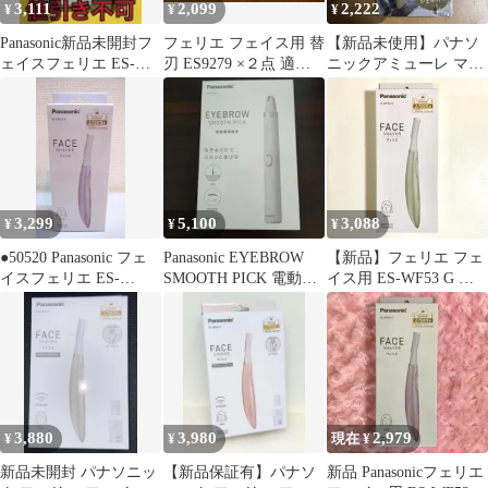
3,111
2,099
2,222
¥
¥
¥
Panasonic新品未開封フ
フェリエ フェイス用 替
【新品未使用】パナソ
ェイスフェリエ ES-
刃 ES9279 ×２点 適用
ニックアミューレ マユ
WF53-E(ベージュ)
品番ES-WF53 他
＆フェイスシェーバー
ES2185P-N
3,299
5,100
3,088
¥
¥
¥
●50520 Panasonic フェ
Panasonic EYEBROW
【新品】フェリエ フェ
イスフェリエ ES-
SMOOTH PICK 電動眉
イス用 ES-WF53 G グ
WF53-V
毛抜き
リーン パナソニック 未
開封
3,880
3,980
2,979
¥
¥
現在 ¥
新品未開封 パナソニッ
【新品保証有】パナソ
新品 Panasonicフェリエ