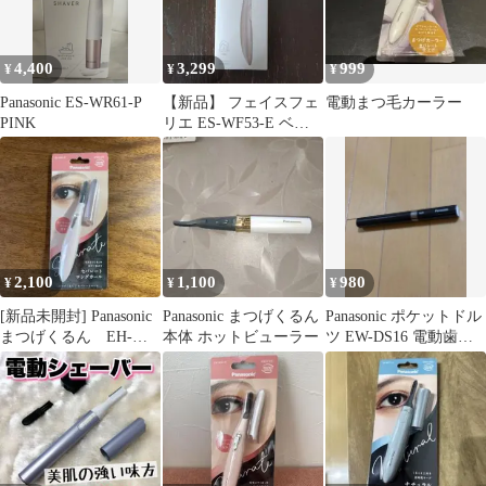
4,400
3,299
999
¥
¥
¥
Panasonic ES-WR61-P
【新品】 フェイスフェ
電動まつ毛カーラー
PINK
リエ ES-WF53-E ベー
ジュ パナソニック
2,100
1,100
980
¥
¥
¥
[新品未開封] Panasonic
Panasonic まつげくるん
Panasonic ポケットドル
まつげくるん EH-
本体 ホットビューラー
ツ EW-DS16 電動歯ブ
SE51-P
ラシ 本体