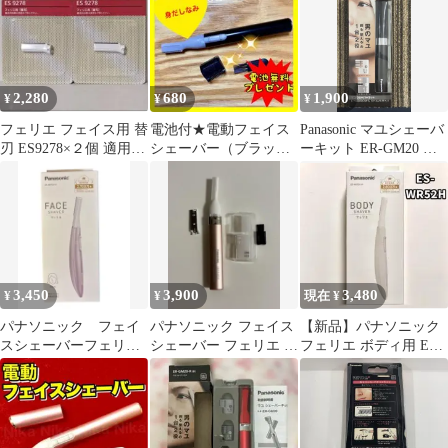
2,280
680
1,900
¥
¥
¥
フェリエ フェイス用 替
電池付★電動フェイス
Panasonic マユシェーバ
刃 ES9278×２個 適用品
シェーバー（ブラッ
ーキット ER-GM20 本
番ES-WF41/WF40
ク）眉毛/まゆ毛/うぶ
体
毛/ムダ毛/鼻毛
3,450
3,900
3,480
¥
¥
現在 ¥
パナソニック フェイ
パナソニック フェイス
【新品】パナソニック
スシェーバーフェリエ
シェーバー フェリエ ウ
フェリエ ボディ用 ES-
ES-WF53-V バイオレッ
ブ毛 眉毛 ES-WF41-P
WR52 H グレー
ト