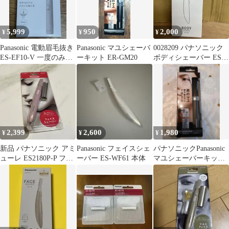
5,999
950
2,000
¥
¥
¥
Panasonic 電動眉毛抜き
Panasonic マユシェーバ
0028209 パナソニック
ES-EF10-V 一度のみ使
ーキット ER-GM20
ボディシェーバー ES-
用 美品 電池付
NWRF2-H
2,399
2,600
1,980
¥
¥
¥
新品 パナソニック アミ
Panasonic フェイスシェ
パナソニックPanasonic
ューレ ES2180P-P フェ
ーバー ES-WF61 本体
マユシェーバーキット
イスシェーバー
ER-GM20