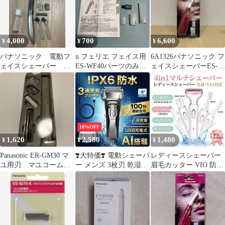
4,000
700
6,600
¥
¥
¥
パナソニック 電動フ
n フェリエ フェイス用
6A1326パナソニック フ
ェイスシェーバー メ
ES-WF40パーツのみ本
ェイスシェーバーES-
ンズ
体無し
WF61-RP
10%OFF
1,620
2,580
1,480
¥
¥
¥
Panasonic ER-GM30 マ
❣️大特価❣️ 電動シェーバ
レディースシェーバー
ユ用刃 マユコーム
ー メンズ 3枚刃 乾湿両
眉毛カッター VIO 防水
ブラシ 付属品４点の
用 電気シェーバー 電気
ボディシェーバー 全身
み
剃刀 髭剃り 電動 新品
新品
小型 髭剃り カミソリ
往復式 電動髭剃り
IPX6防水 電気カミソリ
髭剃り 新品 男性用 ヒ