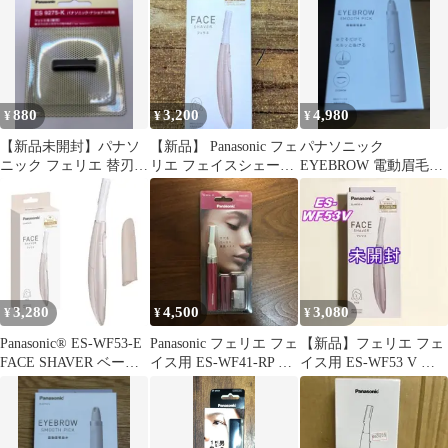
880
3,200
4,980
¥
¥
¥
【新品未開封】パナソ
【新品】 Panasonic フェ
パナソニック
ニック フェリエ 替刃
リエ フェイスシェーバ
EYEBROW 電動眉毛抜
ES9275-K フェイスシェ
ー ES-WF53-E
き
ーバー
3,280
4,500
3,080
¥
¥
¥
Panasonic® ES-WF53-E
Panasonic フェリエ フェ
【新品】フェリエ フェ
FACE SHAVER ベージ
イス用 ES-WF41-RP ル
イス用 ES-WF53 V バ
ュ
ージュピンク
イオレット パナソニッ
ク