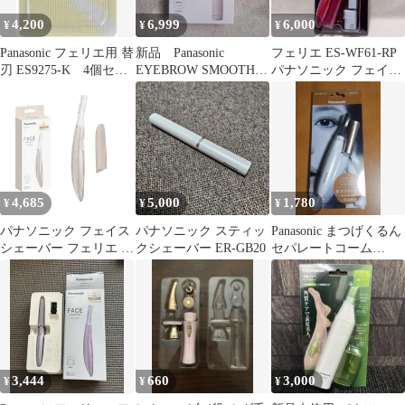
ゲトリマー USB充電式
4,200
6,999
6,000
¥
¥
¥
フェイスシェーバー
Panasonic フェリエ用 替
新品 Panasonic
フェリエ ES-WF61-RP
刃 ES9275-K 4個セッ
EYEBROW SMOOTH
パナソニック フェイス
ト
PICK 電動眉毛抜き
シェーバー
4,685
5,000
1,780
¥
¥
¥
パナソニック フェイス
パナソニック スティッ
Panasonic まつげくるん
シェーバー フェリエ ウ
クシェーバー ER-GB20
セパレートコーム
ブ毛 乾電池式 ベージュ
EH2385P-W
3,444
660
3,000
¥
¥
¥