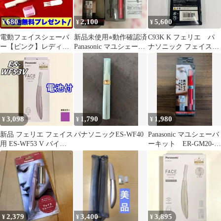
680
2,100
5,600
¥
¥
¥
電動フェイスシェーバ
新品未使用⭐︎動作確認済
C93K K フェリエ パ
ー【ピンク】レディス
Panasonic マユシェーバ
ナソニック フェイスシ
眉毛 産毛 トリマー ム
ーER-GM20-R
ェーバー ウブ毛 眉毛
ダ毛処理
ES-WF41-P
3,098
1,790
1,980
¥
¥
¥
新品 フェリエ フェイス
パナソニックES-WF40
Panasonic マユシェーバ
用 ES-WF53 V バイオ
ーキット ER-GM20-R
レット パナソニック電
（赤）
池付
2,379
3,400
3,895
¥
¥
¥