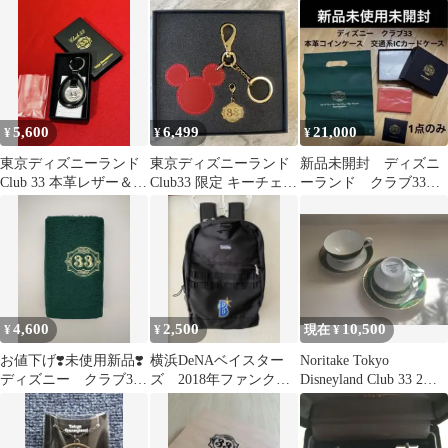
クタイピン&カフス セ
ルマン24時間
ット 箱付き
5,600
6,499
21,000
¥
¥
¥
東京ディズニーランド
東京ディズニーランド
新品未開封 ディズニ
Club 33 本革レザー＆ゴ
Club33 限定 キーチェー
ーランド クラブ33
ールドメタリック キー
ン キーホルダー
コインケース ICカー
ホルダー
ド ①
4,600
2,500
10,500
¥
¥
現在 ¥
お値下げ❣️未使用新品❣️
横浜DeNAベイスター
Noritake Tokyo
ディズニー クラブ33
ズ 2018年ファンクラ
Disneyland Club 33 2セ
ハンドタオル
ブ特典 リュック
ット