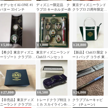
オデッセイAI-ONE #1
ディズニー限定品 ク
東京ディズニーランド
パター 33インチ
ラブ33 キーホルダー赤
クラブ33 25周年限定キ
ーホルダー（シンデレ
ラ城メダル付
5,000
3,800
28,800
¥
¥
¥
【希少】東京ディズニ
東京ディズニーランド
【新品】Club33 限定 ト
ーリゾート クラブ33 ス
Club33 ペンセット
ートバッグ コラボ 東京
トラップ カップ＆ソー
ディズニーランド 入手
サー
困難
27,800
6,500
26,000
¥
¥
¥
【非売品】東京ディズ
トレードクラブ特注 ト
クラブブルーキャビ
ニーランド クラブ33 ネ
ミカ スカイラインR-33
ン (チューン)