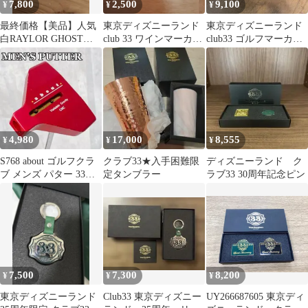
7,800
2,500
9,100
¥
¥
¥
最終価格【美品】人気
東京ディズニーランド
東京ディズニーランド
白RAYLOR GHOST
club 33 ワインマーカー
club33 ゴルフマーカー3
DA-12 33インチ
2種セット
個セット キャロウェ
イ
4,980
17,000
8,555
¥
¥
¥
S768 about ゴルフクラ
クラブ33★入手困難限
ディズニーランド ク
ブ メンズ パター 33イ
定タンブラー
ラブ33 30周年記念ピン
ンチ CNC 赤ヘッド
7,500
7,300
8,200
¥
¥
¥
東京ディズニーランド
Club33 東京ディズニー
UY266687605 東京ディ