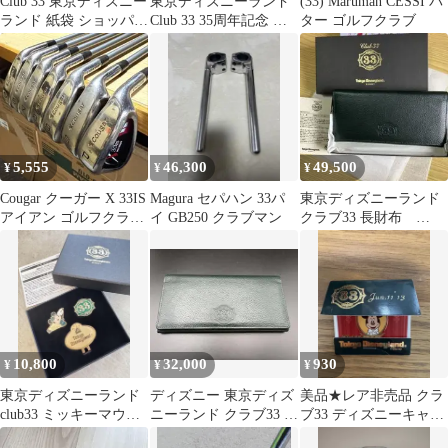
Club 33 東京ディズニー
東京ディズニーランド
(33) Maruman CESSI パ
ランド 紙袋 ショッパ
Club 33 35周年記念 キ
ター ゴルフクラブ
ー クラブ33(匿名配
ーホルダー
送)
5,555
46,300
49,500
¥
¥
¥
Cougar クーガー X 33IS
Magura セパハン 33パ
東京ディズニーランド
アイアン ゴルフクラブ
イ GB250 クラブマン
クラブ33 長財布
7本セット
club33
10,800
32,000
930
¥
¥
¥
東京ディズニーランド
ディズニー 東京ディズ
美品★レア非売品 クラ
club33 ミッキーマウス
ニーランド クラブ33 長
ブ33 ディズニーキャラ
ゴルフマーカー3個セッ
財布
クター 5種類 ステッカ