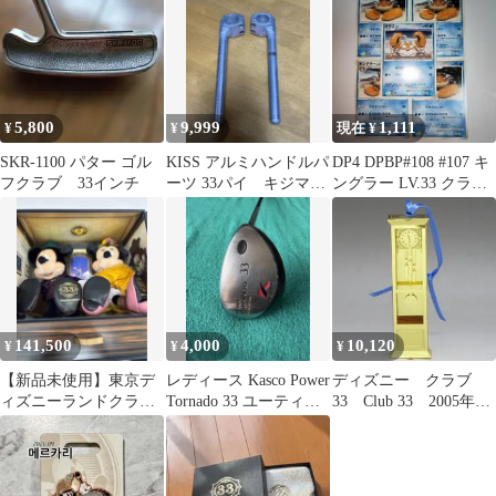
の空箱
バッグ
5,800
9,999
1,111
¥
¥
現在 ¥
SKR-1100 パター ゴル
KISS アルミハンドルパ
DP4 DPBP#108 #107 キ
フクラブ 33インチ
ーツ 33パイ キジマ
ングラー LV.33 クラブ
GB250クラブマン セ
LV.8
パハン
141,500
4,000
10,120
¥
¥
¥
【新品未使用】東京デ
レディース Kasco Power
ディズニー クラブ
ィズニーランドクラブ
Tornado 33 ユーティリ
33 Club 33 2005年柱
33ミッキー&ミニー ぬ
ティ
時計オーナメント ク
いぐるみセット
ラブ33メンバー限定
USA etc00363