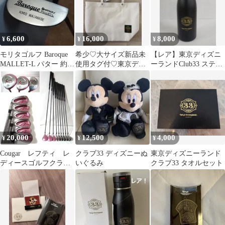
6,600
16,000
8,000
¥
¥
¥
モリタゴルフ Baroque
希少♡大サイズ新品未
【レア】東京ディズニ
MALLET-L パター 約33
使用タグ付♡東京ディ
ーランドClub33 ステン
インチ 地クラブ
ズニーランド 会員制
レスボトル
クラブ33 トート
20,000
12,500
4,000
¥
¥
¥
Cougar レフティ レ
クラブ33 ディズニーぬ
東京ディズニーランド
ディースゴルフクラブ
いぐるみ
クラブ33 タオルセット
セット 33IS WG-
TOUR