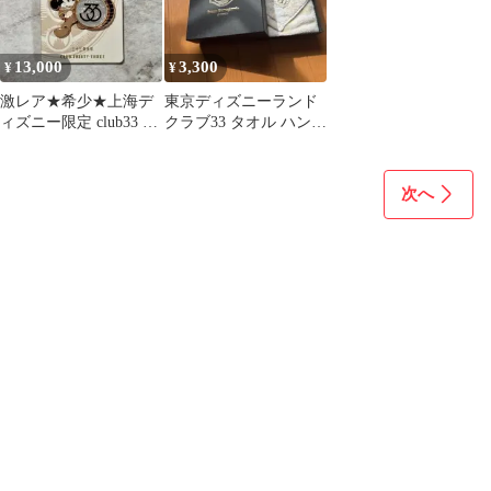
13,000
3,300
¥
¥
激レア★希少★上海デ
東京ディズニーランド
ィズニー限定 club33 ピ
クラブ33 タオル ハンカ
ンバッジ
チ
次へ