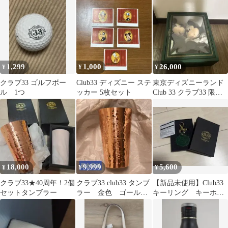
ー Club33
ッグ 33 キャロウェ
イ ゴルフ☆
1,299
1,000
26,000
¥
¥
¥
クラブ33 ゴルフボー
Club33 ディズニー ステ
東京ディズニーランド
ル 1つ
ッカー 5枚セット
Club 33 クラブ33 限定
ミッキー&ミニー
18,000
9,999
5,600
¥
¥
¥
クラブ33★40周年！2個
クラブ33 club33 タンブ
【新品未使用】Club33
セットタンブラー
ラー 金色 ゴール
キーリング キーホル
ド レア
ダー 緑