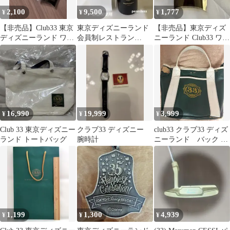
2,100
9,500
1,777
¥
¥
¥
【非売品】Club33 東京
東京ディズニーランド
【非売品】東京ディズ
ディズニーランド ワイ
会員制レストラン
ニーランド Club33 ワイ
ンチャーム＆ステッカ
Club33 限定 タンブラ
ンマーカー キーホルダ
ーセット
ー新品未使用
ー
16,990
19,999
3,999
¥
¥
¥
Club 33 東京ディズニー
クラブ33 ディズニー
club33 クラブ33 ディズ
ランド トートバッグ
腕時計
ニーランド バック ハ
ンドバッグ
1,199
1,300
4,939
¥
¥
¥