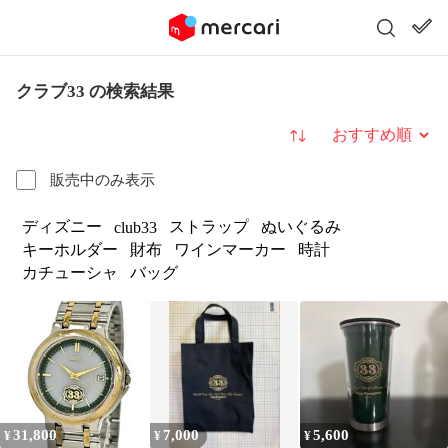
クラブ33 の検索結果
並び替え
販売中のみ表示
ディズニー
ストラップ
ぬいぐるみ
club33
キーホルダー
財布
ワインマーカー
時計
カチューシャ
バッグ
31,800
7,000
5,600
¥
¥
¥