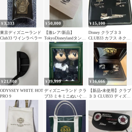
3,333
50,000
15,100
¥
¥
¥
東京ディズニーランド
【激レア/新品】
Disney クラブ３３
Club33 ワインラベラー
TokyoDisneylandタンブ
CLUB33 カフス ネクタ
ラー木箱入り クラブ33
イピン セット
21,800
39,999
16,666
¥
¥
¥
ODYSSEY WHITE HOT
ディズニーランド クラ
【新品•未使用】クラブ
PRO 9
ブ33 ミキミニぬいぐる
３３ CLUB33 ディズニ
み club33
ーランド カフス ネク
タイピン