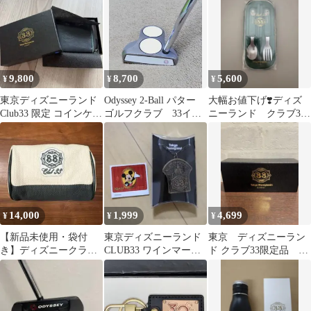
ト
ー シール
9,800
8,700
5,600
¥
¥
¥
東京ディズニーランド
Odyssey 2-Ball パター
大幅お値下げ❣️ディズ
Club33 限定 コインケー
ゴルフクラブ 33イン
ニーランド クラブ33
ス レザー 箱付き
チ
カトラリーセット
14,000
1,999
4,699
¥
¥
¥
【新品未使用・袋付
東京ディズニーランド
東京 ディズニーラン
き】ディズニークラブ
CLUB33 ワインマーカ
ド クラブ33限定品 ゴ
33 ポーチ
ー
ルフボール セット
レア