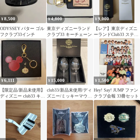
8,500
4,800
9,000
¥
¥
¥
ODYSSEY パター ゴル
東京ディズニーランド
【レア】東京ディズニ
フクラブ33インチ
クラブ33 キーチェーン
ーランドClub33 ステン
レスボトル
6,111
15,000
1,500
¥
¥
¥
【限定品/新品未使用】
club33/新品未使用/ディ
Hey! Say! JUMP ファン
ディズニー club33 キー
ズニー/ミッキーマウス/
クラブ会報 33冊セット
リング
ペアグラス