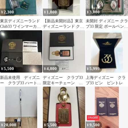
2,300
1,800
3,080
¥
¥
¥
東京ディズニーランド
【新品未開封品】東京
未開封 ディズニー クラ
Club33 ワインマーカー
ディズニーランド クラ
ブ33 限定 ボールペン＆
ステッカー
ブ33 ワインマーカー
マグネットセット 希少
TDL
5,500
4,800
5,999
¥
¥
¥
新品未使用 ディズニ
ディズニー クラブ33
上海ディズニー クラ
ー クラブ33 ハート
限定キーチェーン 未
ブ33 ピン ピントレ
キーチェーン 会員限
使用品
定 非売品
5%OFF
20,000
5,500
9,500
¥
¥
¥