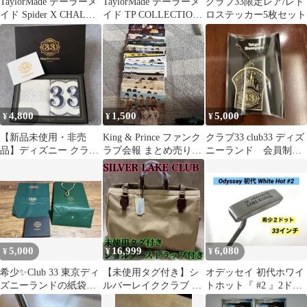
TaylorMade テーラーメ
TaylorMade テーラーメ
クラブ33限定レア/レト
イド Spider X CHALK
イド TP COLLECTION
ロステッカー5枚セット
WHITE パター 33イン
ARDMORE RED 全長約
チ ゴルフクラブ
85cm 約33インチ パタ
☆SP13319
ー ゴルフクラブ
4,800
1,500
5,000
¥
¥
¥
【新品未使用・非売
King & Prince ファンク
クラブ33 club33 ディズ
品】ディズニー クラブ
ラブ会報 まとめ売り
ニーランド 会員制
33 限定 ハンドタオル 2
1〜33
ワイン ペアリング
枚セット
タグ
5,000
16,999
6,080
¥
¥
¥
希少✨Club 33 東京ディ
【未使用タグ付き】シ
オデッセイ 初代ホワイ
ズニーランドの紙袋と
ルバーレイククラブ 9
トホット『 #2 』2ドッ
ビニール袋と名刺入れ
号帆布 2way ボストン
ト