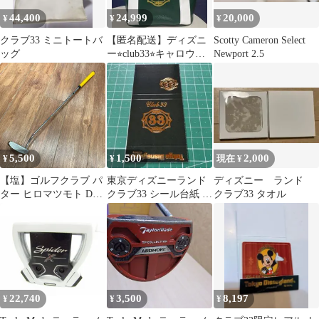
44,400
24,999
20,000
¥
¥
¥
クラブ33 ミニトートバ
【匿名配送】ディズニ
Scotty Cameron Select
ッグ
ー⭐︎club33⭐︎キャロウェ
Newport 2.5
イゴルフバッグ⭐︎新品未
使用
5,500
1,500
2,000
¥
¥
現在 ¥
【塩】ゴルフクラブ パ
東京ディズニーランド
ディズニー ランド
ター ヒロマツモト D-
クラブ33 シール台紙 未
クラブ33 タオル
BONE 2 33インチ グリ
使用
ップ剥がれあり
【23845SK】G29
22,740
3,500
8,197
¥
¥
¥