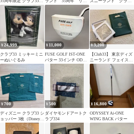
35周年限定 クラブ33キ
ランド 35周年 リン
ズニーランド クラブ
ーホルダー リング
グキーホルダー
33 33周年記念ピンバッ
ジ
24,999
11,000
3,200
¥
¥
¥
クラブ33 ミッキーミニ
FUSE GOLF IST-ONE
【Club33】 東京ディズ
ーぬいぐるみ
パター 33インチ ODA
ニーランド フェイスタ
削り出し 地クラブ
オル
700
500
16,800
¥
¥
¥
ディズニー クラブ33 シ
ダイヤモンドアートク
ODYSSEY Ai-ONE
ョッパー 3枚（Disney
ラブ334
WING BACK パター
会員制レストラン）