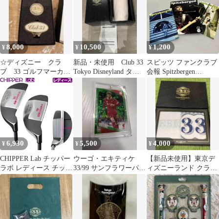
8,000
10,500
1,200
¥
¥
¥
☆ディズニー クラ
新品・未使用 Club 33
スピッツ ファンクラブ
ブ 33 ゴルフマーカ
Tokyo Disneyland タン
会報 Spitzbergen
ー マグネット ロゴ
ブラー
Vol.30、31、33
☆
6,930
5,500
4,000
¥
¥
¥
CHIPPER Lab チッパー
ウーゴ・エキティケ
【新品未使用】東京デ
ラボ レディース チッパ
33/99 サンフラワーパラ
ィズニーランド クラブ
ー カーボンシャフ
レル Topps Japan
33タオルセット
ト 36度/46度 ラボシリ
ーズ