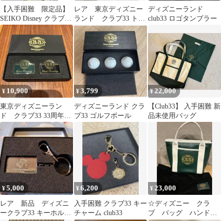
【入手困難 限定品】
レア 東京ディズニー
ディズニーランド
SEIKO Disney クラブ33
ランド クラブ33 トー
club33 ロゴタンブラー
腕時計 デイト
トバッグ Club33
10,900
3,799
22,000
¥
¥
¥
東京ディズニーラン
ディズニーランド クラ
【Club33】 入手困難 新
ド クラブ33 33周年記
ブ33 ゴルフボール
品未使用バッグ
念ピンバッジ 非売品
5,000
6,200
23,000
¥
¥
¥
レア 新品 ディズニ
入手困難 クラブ33 キー
☆ディズニー クラ
ークラブ33 キーホルダ
チャーム club33
ブ バッグ ハンドバ