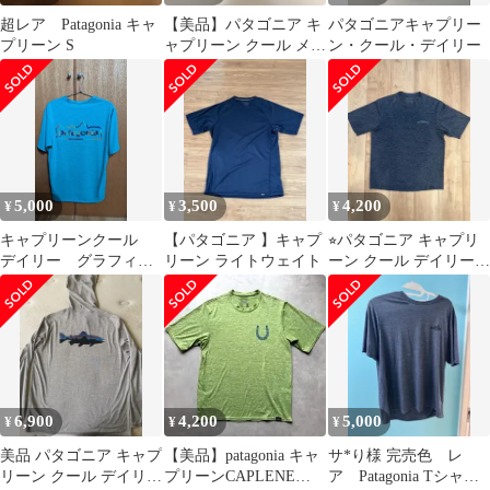
超レア Patagonia キャ
【美品】パタゴニア キ
パタゴニアキャプリー
プリーン S
ャプリーン クール メリ
ン・クール・デイリー
ノ グラフィック メンズ
Ｍ 黒
5,000
3,500
4,200
¥
¥
¥
キャプリーンクール
【パタゴニア 】キャプ
⭐︎パタゴニア キャプリ
デイリー グラフィッ
リーン ライトウェイト
ーン クール デイリー
ク subtidalblue パタゴ
グラフィック Tシャツ⭐︎
ニア
6,900
4,200
5,000
¥
¥
¥
美品 パタゴニア キャプ
【美品】patagonia キャ
サ*り様 完売色 レ
リーン クール デイリー
プリーンCAPLENE
ア Patagonia Tシャツ