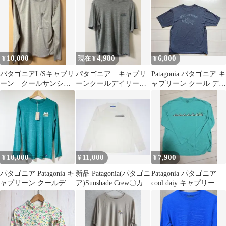
ル・サン・シャツ S
10,000
4,980
6,800
¥
現在 ¥
¥
パタゴニアL/Sキャブリ
パタゴニア キャプリ
Patagonia パタゴニア キ
ーン クールサンシャ
ーンクールデイリー
ャプリーン クール デイ
ツ M
2022
リー 美品
10,000
11,000
7,900
¥
¥
¥
パタゴニア Patagonia キ
新品 Patagonia(パタゴニ
Patagonia パタゴニア
ャプリーン クールデイ
ア)Sunshade Crew〇カッ
cool daiy キャプリー
リー グラフィック S
トソー2
ン クール