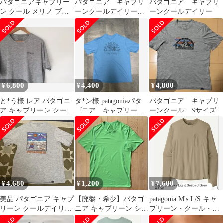
パタゴニアキャプリー
パタゴニア キャプリ
パタゴニア キャプリ
ン クール メリノ ブレ
ーンクールデイリー
ーンクールデイリー
ンド グラフィック 【新
グラフィック 美中古
品同様】
品
6,800
4,400
4,800
¥
¥
¥
と*う様 レア パタゴニ
タ*ン様 patagoniaパタ
パタゴニア キャプリ
ア キャプリーン クール
ゴニア キャプリーン
ーンクール Sサイズ
デイリー Tシャツ L
クールデイリーグラフ
Pata
ィックT
4,680
1,200
7,600
¥
¥
¥
美品 パタゴニア キャプ
【廃盤・希少】パタゴ
patagonia M's L/S キャ
リーン クールデイリー
ニア キャプリーン シル
プリーン・クール・サ
グラフィック Tシャツ
クウェイト Tシャツ
ン・シャツ XS