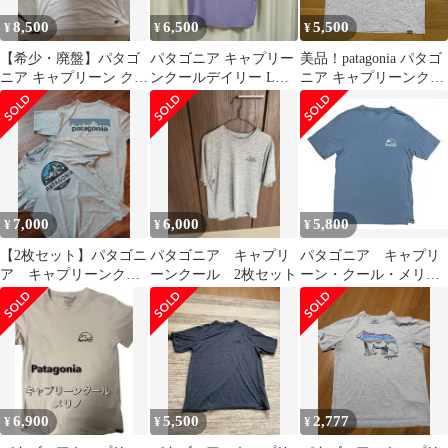
8,500
6,500
5,500
¥
¥
¥
【希少・廃盤】パタゴ
パタゴニア キャプリー
美品！patagonia パタゴ
ニア キャプリーン クー
ンクールデイリー L
ニア キャプリーンクー
ル デイリー グラフィッ
FCPX パープル 45355
ル デイリー
ク XL
7,000
6,000
5,800
¥
¥
¥
【2枚セット】パタゴニ
パタゴニア キャプリ
パタゴニア キャプリ
ア キャプリーンクー
ーンクール 2枚セット
ーン・クール・メリ
ル デイリー
ノ・ブレンド・グラフ
ィック・シャツ M
6,900
5,500
2,777
¥
¥
¥