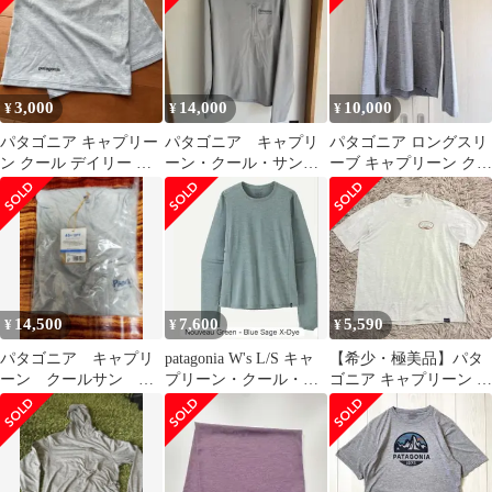
3,000
14,000
10,000
¥
¥
¥
パタゴニア キャプリー
パタゴニア キャプリ
パタゴニア ロングスリ
ン クール デイリー サ
ーン・クール・サン・
ーブ キャプリーン クー
ン マスク 登山 ランニ
フーディ Crisp Grey S
ル サン シャツ(サイ
ング
サイズ
ズ:S)
14,500
7,600
5,590
¥
¥
¥
パタゴニア キャプリ
patagonia W's L/S キャ
【希少・極美品】パタ
ーン クールサン フ
プリーン・クール・サ
ゴニア キャプリーン ク
ーディー
ン・シャツ S
ールデイリー M