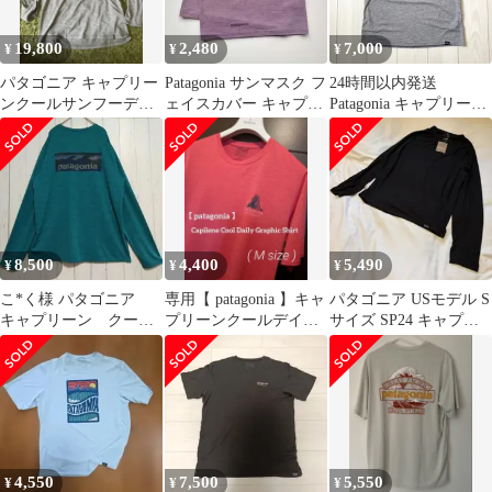
19,800
2,480
7,000
¥
¥
¥
パタゴニア キャプリー
Patagonia サンマスク フ
24時間以内発送
ンクールサンフーディ
ェイスカバー キャプリ
Patagonia キャプリー
M Patagonia グレー完売
ーン
ン キャプリーンクー
品
ル キャンプ
8,500
4,400
5,490
¥
¥
¥
こ*く様 パタゴニア
専用【 patagonia 】キャ
パタゴニア USモデル S
キャプリーン クール
プリーンクールデイリ
サイズ SP24 キャプリ
デイリー 美品
ー Tee（ M ）
ーン トレイル クール
新品
4,550
7,500
5,550
¥
¥
¥