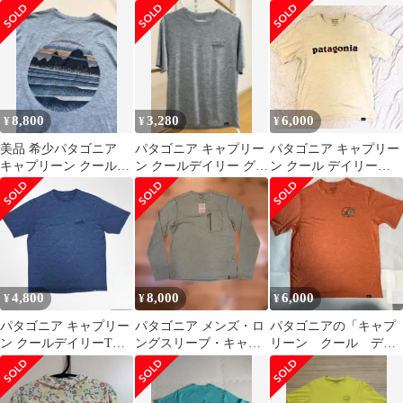
グラフィック フーディ
COOLDAILY XS
キャプリーン クー
ー M
ル デイ
8,800
3,280
6,000
¥
¥
¥
美品 希少パタゴニア
パタゴニア キャプリー
パタゴニア キャプリー
キャプリーン クールデ
ン クールデイリー グラ
ン クール デイリー
イリー ブルー XX L
フィック 半袖Tシャツ
patagonia Capilene
S
4,800
8,000
6,000
¥
¥
¥
パタゴニア キャプリー
パタゴニア メンズ・ロ
パタゴニアの「キャプ
ン クールデイリーTシ
ングスリーブ・キャプ
リーン クール ディ
ャツ S Patagonia
リーン・クール・サ
リーTシャツ」
ン・シャツ M