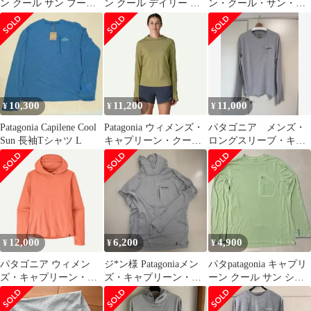
ン クール サン フーデ
ン クール デイリー サ
ン・クール・サン・フ
ィ クラウド クラッグ
ン マスク 総柄 ネック
ーディ サンフーディ
クレスト
ゲイター
CGSX
10,300
11,200
11,000
¥
¥
¥
Patagonia Capilene Cool
Patagonia ウィメンズ・
パタゴニア メンズ・
Sun 長袖Tシャツ L
キャプリーン・クー
ロングスリーブ・キャ
ル・サン・フーディS
プリーン・クール・サ
ン・シャツ Mサイズ
12,000
6,200
4,900
¥
¥
¥
パタゴニア ウィメン
ジ*ン様 Patagoniaメン
パタpatagonia キャプリ
ズ・キャプリーン・ク
ズ・キャプリーン・ク
ーン クール サン シャ
ール・サン・フーディ
ール・サン・フーディ
ツ 長袖登山 UVカット