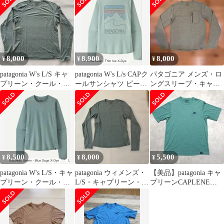
M
（日本Mサイズ）
8,000
8,900
8,000
¥
¥
¥
patagonia W's L/S キャ
patagonia W's L/s CAPク
パタゴニア メンズ・ロ
プリーン・クール・サ
ールサンシャツ ピーク
ングスリーブ・キャプ
ン・シャツ M
ビジョンズS
リーン・クール・サ
ン・シャツ S
8,500
8,000
5,500
¥
¥
¥
patagonia W's L/S・キャ
patagonia ウィメンズ・
【美品】patagonia キャ
プリーン・クール・サ
L/S・キャプリーン・ク
プリーンCAPLENE
ン・シャツ XS
ール・サン・シャツ XS
COOLDAILY XS