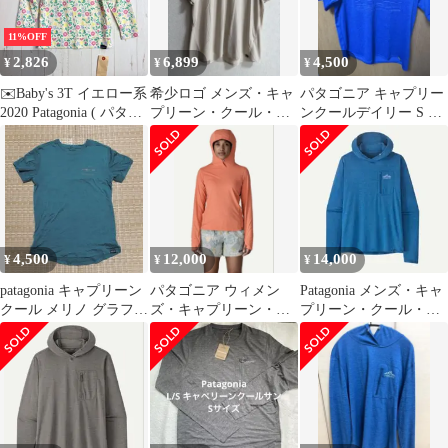
11%OFF
2,826
6,899
4,500
¥
¥
¥
✉️Baby's 3T イエロー系
希少ロゴ メンズ・キャ
パタゴニア キャプリー
2020 Patagonia ( パタゴ
プリーン・クール・ト
ンクールデイリー S ブ
ニア ) キャプリーン ク
レイル・グラフィッ
ルー 45235 アジアM感
ール デイリー サン フ
ク・シャツパタゴニア
覚
ーディ Capilene Cool
Daily Sun Hoody COWH
ポリエステル ウェア ト
ップス インナー
4,500
12,000
14,000
¥
¥
¥
patagonia キャプリーン
パタゴニア ウィメン
Patagonia メンズ・キャ
クール メリノ グラフィ
ズ・キャプリーン・ク
プリーン・クール・サ
ック XS
ール・サン・フーディ
ン・フーディ 最終値
下げ❗