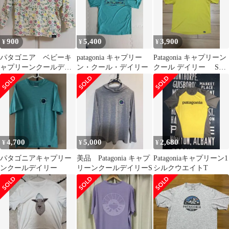
900
5,400
3,900
¥
¥
¥
パタゴニア ベビーキ
patagonia キャプリー
Patagonia キャプリーン
ャプリーンクールデイ
ン・クール・デイリー
クール デイリー Sサ
リーサンフーディ ラ
イズ
ッシュガード 花柄
4,700
5,000
2,680
¥
¥
¥
パタゴニアキャプリー
美品 Patagonia キャプ
Patagoniaキャプリーン1
ンクールデイリー
リーンクールデイリーS
シルクウエイトT