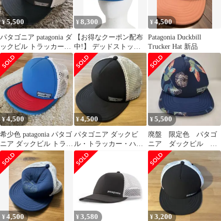
5,500
8,300
4,500
¥
¥
¥
パタゴニア patagonia ダ
【お得なクーポン配布
Patagonia Duckbill
ックビル トラッカーハ
中!】 デッドストック
Trucker Hat 新品
ット
パタゴニア ダックビル
トラッカー ハット / フ
リーサイズ アウトドア
帽子 ベースボール メッ
シュ キャップ トリコカ
ラー
4,500
4,500
5,500
¥
¥
¥
希少色 patagonia パタゴ
パタゴニア ダックビ
廃盤 限定色 パタゴ
ニア ダックビル トラッ
ル・トラッカー・ハッ
ニア ダックビル キ
カー ハット キャップ
ト
ャップ 鳥 オウム
パロット メッシュ
4,500
3,580
3,200
¥
¥
¥