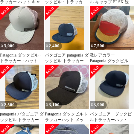
ラッカー ハット キャッ
ックビル・トラッカ
ル キャップ FLSK 総柄
プ
ー・ハット
激レア
3,000
2,400
7,500
¥
¥
¥
Patagonia ダックビル・
パタゴニア patagonia ダ
激レアカラー
トラッカー・ハット
ックビル トラッカー
Patagonia ダックビルキ
ャップ パタゴニア
美品
2,500
3,100
3,900
¥
¥
¥
patagonia パタゴニア ダ
Patagonia ダックビルト
パタゴニア ダックビ
ックビル トラッカー ハ
ラッカーハット メッシ
ルトラッカーハット
ット ブラック
ュ ブラックホワイト 黒
2019年製 黒
白