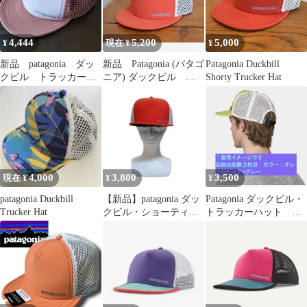
4,444
5,200
5,000
¥
現在 ¥
¥
新品 patagonia ダッ
新品 Patagonia (パタゴ
Patagonia Duckbill
クビル トラッカーハ
ニア) ダックビル ト
Shorty Trucker Hat
ット
ラッカーハット
4,000
3,800
3,500
現在 ¥
¥
¥
patagonia Duckbill
【新品】patagonia ダッ
Patagonia ダックビル・
Trucker Hat
クビル・ショーティ・
トラッカーハット カ
トラッカー・ハット オ
ラー:オレンジピンク×
レンジ
グレー