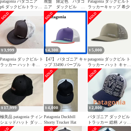
patagonia パタゴニア
廃盤 限定色 パタゴ
Patagonia ダックビルト
p6 ダックビルトラッカ
ニア ダックビル キ
ラッカーキャップ 希少
ーハット
ャップ 鳥 オウム
パロット メッシュ
3,999
4,300
5,000
¥
¥
¥
Patagonia ダックビル·ト
【47】 パタゴニア キャ
patagonia ダックビル ト
ラッカー·ハット·キャ
ップ 33490 パープル
ラッカー ハット キャッ
ップ
プ パタゴニア
17,999
4,000
2,800
¥
¥
¥
極美品 patagonia ティン
Patagonia Duckbill
パタゴニア ダックビル
シェッドハット ダック
Shorty Trucker Hat
トラッカー 総柄 メッシ
ビル スプーンビル BK
ュキャップ