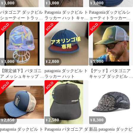
3,000
3,000
3,000
¥
¥
¥
パタゴニア ダックビル
Patagonia ダックビル ト
Patagoniaダックビルシ
ショーティー トラッカ
ラッカー ハット キャッ
ョーティトラッカーハ
ー ハット 黒のみ
プ
ット33490 dora様専用
3,000
2,800
5,000
¥
¥
¥
【限定値下】パタゴニ
patagonia ダックビル ト
【デッド】パタゴニア
ア メッシュキャップ ダ
ラッカー ハット
キャップ ダックビル ト
ックビル トラッカー
ラッカー ハット
2,850
2,580
8,300
¥
¥
¥
patagonia ダックビル ト
Patagonia パタゴニア ダ
新品 patagonia ダックビ