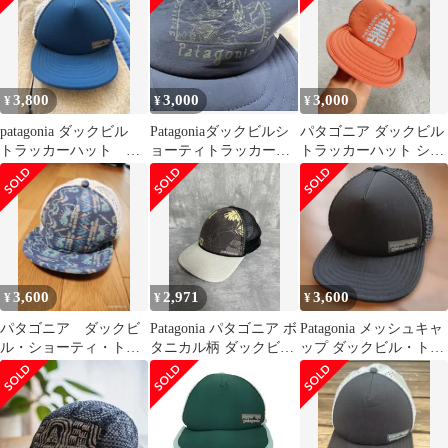
3,800
3,000
3,000
¥
¥
¥
patagonia ダックビル
Patagoniaダックビルシ
パタゴニア ダックビル
トラッカーハット キ
ョーティトラッカーハ
トラッカーハット ショ
ャップ
ット33490 パタゴニア
ーティ patagonia
3,600
2,971
3,600
¥
¥
¥
パタゴニア ダックビ
Patagonia パタゴニア ボ
Patagonia メッシュキャ
ル・ショーティ・トラ
タニカル柄 ダックビル
ップ ダックビル・トラ
ッカー・ハット (キャ
トラッカー ベースボー
ッカー・ハット
ップ)
ル キャップ sizeF/黒
■◆ メンズ