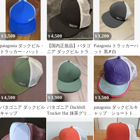
3,500
4,500
3,200
¥
¥
¥
patagonia ダックビル・
【国内正規品】パタゴ
Patagonia トラッカーハ
トラッカー・ハット
ニア ダックビル トラッ
ット 黒✗白
ALL
カー ハット
4,500
3,900
3,500
¥
¥
¥
パタゴニア ダックビル
パタゴニア Duckbill
patagonia ダックビルキ
キャップ
Trucker Hat 抹茶グリー
ャップ ショートトラ
ン
ッカー