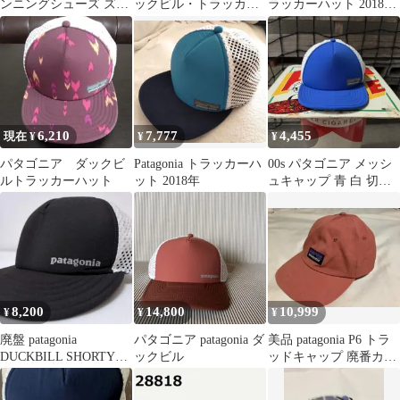
ンニングシューズ ズー
ックビル・トラッカ
ラッカーハット 2018年
ムフライ5 27.5cm
ー・ハット キャップ 帽
新品 パープル
子 青 ブルー 白 ホワイ
ト /SS ■OS ■MA
6,210
7,777
4,455
現在 ¥
¥
¥
パタゴニア ダックビ
Patagonia トラッカーハ
00s パタゴニア メッシ
ルトラッカーハット
ット 2018年
ュキャップ 青 白 切り
替え ロゴパッチ 2000年
代
8,200
14,800
10,999
¥
¥
¥
廃盤 patagonia
パタゴニア patagonia ダ
美品 patagonia P6 トラ
DUCKBILL SHORTY
ックビル
ッドキャップ 廃番カラ
TRUCKER HAT
ーピンク スプーンビル