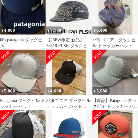
4,000
7,700
6,400
¥
¥
¥
00s patagonia ダックビ
【25FW限定 新品】
パタゴニア ダックビ
ル
28818 FLSK ダックビル
ル トラッカーハット
キャップ パタゴニア
極楽鳥
5,000
4,600
5,980
¥
¥
¥
Patagonia ダックビル.ト
パタゴニア ダックビル
【新品】Patagonia ダッ
ラッカー.ハット
トラッカー ハット
クビル トラッカー ハッ
Patagonia キャップ 新品
ト セージグリーン
黒