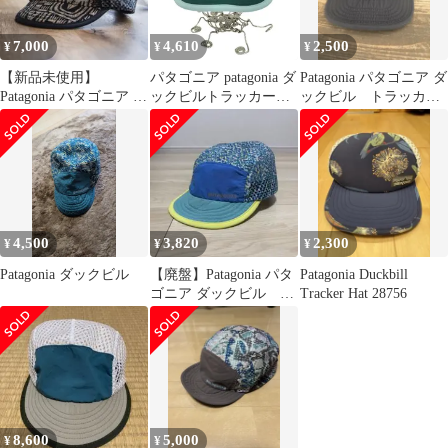
7,000
4,610
2,500
¥
¥
¥
【新品未使用】
パタゴニア patagonia ダ
Patagonia パタゴニア ダ
Patagonia パタゴニア ダ
ックビルトラッカーキ
ックビル トラッカ
ックビル FLSK 25FW
ャップ レディース 表記
ー ハット ブラック
無
4,500
3,820
2,300
¥
¥
¥
Patagonia ダックビル
【廃盤】Patagonia パタ
Patagonia Duckbill
ゴニア ダックビル
Tracker Hat 28756
24ss
8,600
5,000
¥
¥