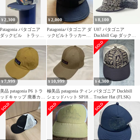
2,300
2,000
8,100
¥
¥
¥
Patagonia パタゴニア
Patagoniaパタゴニア ダ
U07 パタゴニア
ダックビル トラッカ
ックビルトラッカーハ
Duckbill Cap ダックビ
ーハット 鳥柄 メンズ
ット メッシュキャップ
ルキャップ FLSK
7,999
10,999
4,300
¥
¥
¥
美品 patagonia P6 トラ
極美品 patagonia ティン
パタゴニア Duckbill
ッドキャップ 廃番カラ
シェッドハット SP18
Trucker Hat (FLSK)
ー スプーンビル
ダックビル キャップ