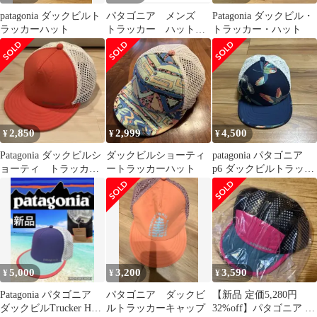
patagonia ダックビルト
パタゴニア メンズ
Patagonia ダックビル・
ラッカーハット
トラッカー ハット
トラッカー・ハット
ブラック
2,850
2,999
4,500
¥
¥
¥
Patagonia ダックビルシ
ダックビルショーティ
patagonia パタゴニア
ョーティ トラッカー
ートラッカーハット
p6 ダックビルトラッカ
ハット
ーハット ほぼ新品
5,000
3,200
3,590
¥
¥
¥
Patagonia パタゴニア
パタゴニア ダックビ
【新品 定価5,280円
ダックビルTrucker Hat
ルトラッカーキャップ
32%off】パタゴニア ダ