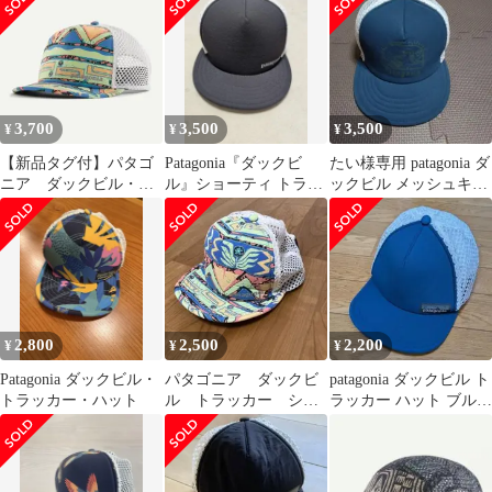
3,700
3,500
3,500
¥
¥
¥
【新品タグ付】パタゴ
Patagonia『ダックビ
たい様専用 patagonia ダ
ニア ダックビル・シ
ル』ショーティ トラッ
ックビル メッシュキャ
ョーティ・トラッカ
カーハット メッシュキ
ップ パタゴニア
ー・ハット 男女兼用
ャップ
2,800
2,500
2,200
¥
¥
¥
Patagonia ダックビル・
パタゴニア ダックビ
patagonia ダックビル ト
トラッカー・ハット
ル トラッカー ショ
ラッカー ハット ブルー
ーティ 33490 新品
帽子 キャップ