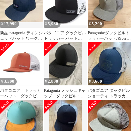
17,999
5,980
5,200
¥
¥
¥
新品 patagonia ティンシ
パタゴニア ダックビル
Patagonia/ダックビルト
ェッドハット ワークキ
トラッカー ハット
ラッカーハット/River
ャップ FA19
Patagonia キャップ 新品
Rock Green
黒
3,500
2,800
3,600
¥
¥
¥
パタゴニア トラッカ
Patagonia メッシュキャ
パタゴニア ダックビル
ーハット ダックビル
ップ ダックビル・ト
ショーティ トラッカー
ショーティー オレン
ラッカー・ハット
ハット Patagonia
ジ