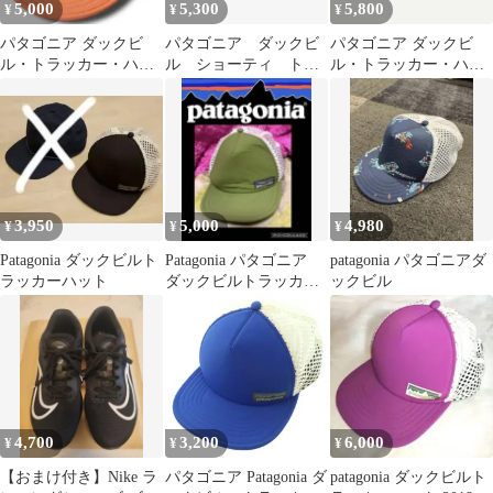
5,000
5,300
5,800
¥
¥
¥
パタゴニア ダックビ
パタゴニア ダックビ
パタゴニア ダックビ
ル・トラッカー・ハッ
ル ショーティ トラ
ル・トラッカー・ハッ
ト メッシュ キャップ
ッカー
ト 新品
ホワイトオレンジ
3,950
5,000
4,980
¥
¥
¥
Patagonia ダックビルト
Patagonia パタゴニア
patagonia パタゴニアダ
ラッカーハット
ダックビルトラッカー
ックビル
キャップ
4,700
3,200
6,000
¥
¥
¥
【おまけ付き】Nike ラ
パタゴニア Patagonia ダ
patagonia ダックビルト