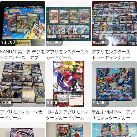
り
ト
トレーディングカード
ゲーム 【16点】
1,700
1,000
1,500
¥
¥
¥
BANDAI 第１弾 デジモ
アプリモンスターズ☆
アプリモンスターズ
ンユニバース アプリ
カードゲーム
トレーディングカー
モンスターズスタータ
ド 38枚程度 まとめ
ーセット
てセット
300
300
3,500
¥
¥
¥
アプリモンスターズカ
【中古】アプリモンス
新品未開封1box アプ
ードゲーム
ターズカードゲーム
リモンスターズカード
BT3-12[N]：トリックモ
ゲーム 起動!アプリア
ン
ライズ!