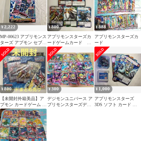
2,222
800
888
¥
¥
¥
MP-00623 アプリモンス
アプリモンスターズカ
アプリモンスターズカ
ターズ アプモン セブン
ードゲームカード ５
ード
コードPAD 外箱のみ開
０枚
封済み 未使用品
800
300
1,000
¥
¥
¥
【未開封外箱美品】ア
デジモンユニバース ア
アプリモンスターズ
プモン カードゲーム ス
プリモンスターズデー
3DS ソフト カード ケ
ターターセット第1弾＆
タカードダス
ース 説明書 特典付き
豪華まとめ売り