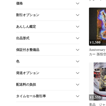
価格
ル E-113
割引オプション
あんしん鑑定
出品形式
1,500
¥
保証付き整備品
Annivers
カー 孫悟
意 パラレル
色
発送オプション
配送料の負担
タイムセール割引率
1,555
¥
美品 ジャ