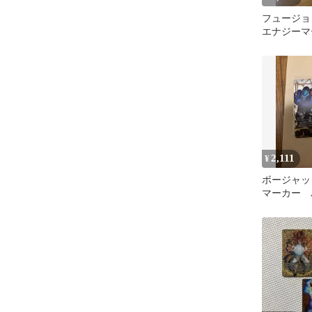
フュージ
エナジーマ
ック E-6
2,111
¥
ボージャッ
マーカー 