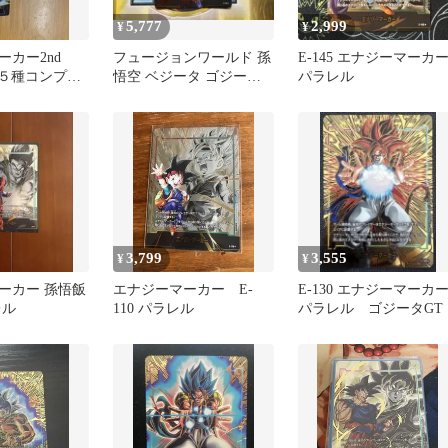
5,777
2,999
¥
¥
ーカー2nd
フュージョンワールド 孫
E-145 エナジーマーカ
ary ５種コンプ
悟空 ベジータ ゴジー
パラレル
タ エナジーマーカー09
パラレル
3,799
3,555
¥
¥
ーカー 孫悟飯
エナジーマーカー E-
E-130 エナジーマーカ
レル
110 パラレル
パラレル ゴジータGT