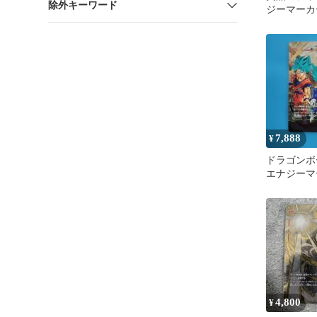
除外キーワード
ジーマーカ
ル フュー
ド
7,888
¥
ドラゴン
エナジーマ
144パラレ
4,800
¥