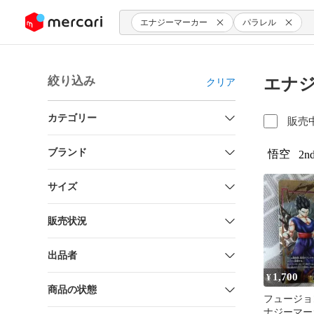
ンツにスキップ
エナジーマーカー
パラレル
絞り込み
エナジ
クリア
カテゴリー
販売
ブランド
悟空
2n
サイズ
販売状況
出品者
1,700
¥
商品の状態
フュージョ
ナジーマー