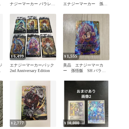
空
ナジーマーカー パラレ
エナジーマーカー 孫悟
ラ
ル E-113 孫悟飯 SH
空 パラレル E03-02新
品未使用
6,499
1,555
¥
¥
ジ
エナジーマーカーパック
美品 エナジーマーカ
マ
2nd Anniversary Edition
ー 孫悟飯 SH パラレ
ル アニバーサリー プ
ロモ
2,777
10,000
¥
¥