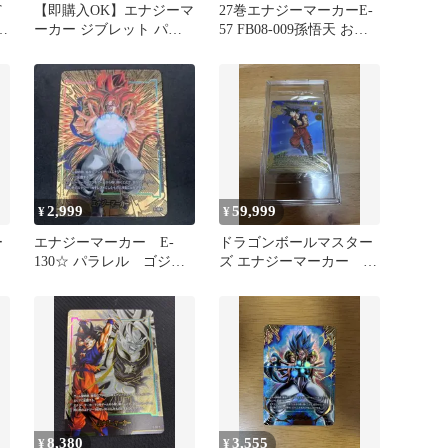
T
【即購入OK】エナジーマ
27巻エナジーマーカーE-
カ
ーカー ジブレット パラ
57 FB08-009孫悟天 おま
レル E-40
けあり(画像2)
2,999
59,999
¥
¥
ー
エナジーマーカー E-
ドラゴンボールマスター
130☆ パラレル ゴジー
ズ エナジーマーカー
ー
タ
BT31-EM02 孫悟空 パラ
ド
レル
8,380
3,555
¥
¥