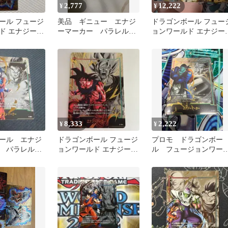
2,777
12,222
¥
¥
ール フュージ
美品 ギニュー エナジ
ドラゴンボール フュー
ド エナジーマ
ーマーカー パラレル
ョンワールド エナジー
枚セット
フュージョンワールド
ーカー パラレル5枚セ
ト
8,333
2,222
¥
¥
ール エナジ
ドラゴンボール フュージ
プロモ ドラゴンボー
ー パラレル
ョンワールド エナジーマ
ル フュージョンワー
65
ーカー E-19パラレル
ド エナジーマーカー1
E-146パラレル ボージ
ャック １枚 ④