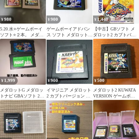
980
900
1,440
¥
¥
¥
5.20.水⭐️ゲームボーイ
ゲームボーイアドバン
【中古】GBソフト メ
ソフト⭐️２本。 メダロ
ス ソフト メダロットG
ダロット2 カブトバー
ット・メダロット3
クワガタ ソフトのみ 動
ジョン[通常版]
作確認済み
1,999
900
500
¥
¥
¥
メダロットG メダロッ
イマジニア メダロット
メダロット2 KUWATA
トナビ GBAソフト 2本
2 カブトバージョン ゲ
VERSION ゲームボー
セット
ームボーイソフト
イ