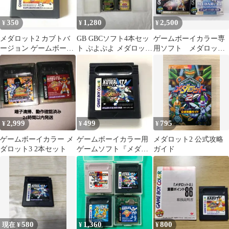
350
1,280
2,500
¥
¥
¥
メダロット2 カブトバ
GB GBCソフト4本セッ
ゲームボーイカラー専
ージョン ゲームボーイ
ト ぷよぷよ メダロット
用ソフト メダロット
カラー 12g
遊戯王 動作確認済
3・4 カブト版 2本セッ
ト
2,999
499
795
¥
¥
¥
ゲームボーイカラー メ
ゲームボーイカラー用
メダロット2 公式攻略
ダロット3 2本セット
ゲームソフト『メダロ
ガイド
ット2 クワガタバージ
ョン』
580
1,360
800
現在 ¥
¥
¥