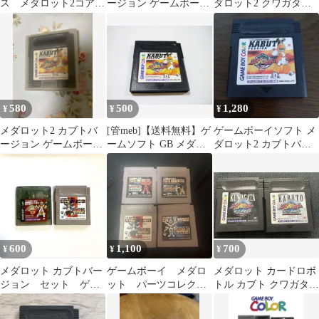
ス メダロット2コア
ージョン ゲームボーイ
ダロット2 クワガタバ
カブト カセット
カラー
ージョン(ソフト出品多
数)
580
500
1,280
¥
¥
¥
メダロット2 カブトバ
[管meb]【送料無料】ゲ
ゲームボーイソフト メ
ージョン ゲームボーイ
ームソフト GB メダロ
ダロット2 カブトバー
カラー
ット2 カブトバージョ
ジョン
ン (箱説なし) ゲームボ
ーイ 任天堂
600
1,100
700
¥
¥
¥
メダロット カブトバー
ゲームボーイ メダロ
メダロット カードロボ
ジョン セット ゲー
ット パーツコレクシ
トル カブト クワガタ
ムボーイ
ョン 動作未確認
GBソフト