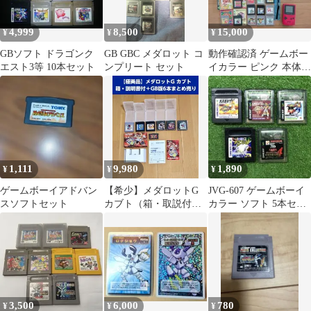
4,999
8,500
15,000
¥
¥
¥
GBソフト ドラゴンク
GB GBC メダロット コ
動作確認済 ゲームボー
エスト3等 10本セット
ンプリート セット
イカラー ピンク 本体
ACアダプター ソフト
16本
1,111
9,980
1,890
¥
¥
¥
ゲームボーイアドバン
【希少】メダロットG
JVG-607 ゲームボーイ
スソフトセット
カブト（箱・取説付）
カラー ソフト 5本セッ
＋GB版ソフト6本（計7
ト
本）まとめ売り
3,500
6,000
780
¥
¥
¥