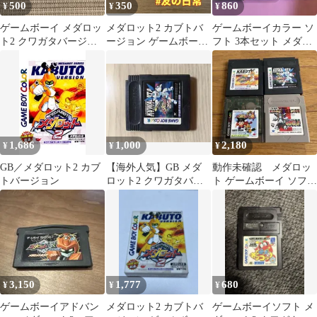
500
350
860
¥
¥
¥
ゲームボーイ メダロッ
メダロット2 カブトバ
ゲームボーイカラー ソ
ト2 クワガタバージョ
ージョン ゲームボーイ
フト 3本セット メダロ
ン
カラー ソフト 95-9
ット 遊戯王
1,686
1,000
2,180
¥
¥
¥
GB／メダロット2 カブ
​【海外人気】GB メダ
動作未確認 メダロッ
トバージョン
ロット2 クワガタバー
ト ゲームボーイ ソフト
ジョン / Medabots
4本セット
3,150
1,777
680
¥
¥
¥
ゲームボーイアドバン
メダロット2 カブトバ
ゲームボーイソフト メ