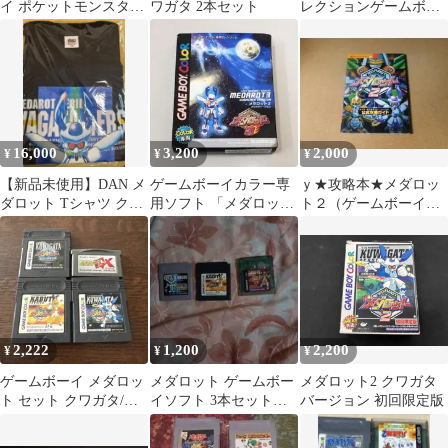
イ ポケットモンスター
ワガタ 2本セット
レクションゲームボー
銀 メダロット カイトの
イカラー用ソフト【動
冒険
作確認済】
16,000
3,200
2,000
¥
¥
¥
【新品未使用】DAN メ
ゲームボーイカラー専
ｙ★攻略本★メダロッ
ダロット Tシャツ クワ
用ソフト 「メダロット
ト２（ゲームボーイ
ガタVer. 2XLサイズ
3 クワガタバージョン
版）公式攻略ガイド★
初回限定版」
送料込み★
2,222
1,200
2,200
¥
¥
¥
ゲームボーイ メダロッ
メダロット ゲームボー
メダロット2 クワガタ
ト セット クワガタ/カ
イソフト 3本セット
バージョン 初回限定版
ブト＋カスタムロボGX
起動確認済み
動作未確認