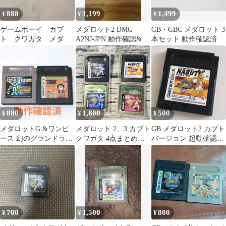
888
1,199
1,499
¥
¥
¥
ゲームボーイ カブ
メダロット2 DMG-
GB・GBC メダロット 3
ト クワガタ メダロ
A2NJ-JPN 動作確認&内
本セット 動作確認済
ット2
部電池交換済み
880
1,800
500
¥
¥
¥
メダロットG &ワンピ
メダロット 2、3 カブト
GB メダロット2 カブト
ース 幻のグランドライ
クワガタ 4点まとめ売
バージョン 起動確認済
ン冒険記 ソフトまと
り
み ゲームボーイ
め売り
KABUTO
700
1,500
800
¥
¥
¥