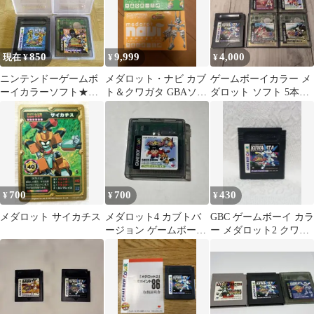
850
9,999
4,000
現在 ¥
¥
¥
ニンテンドーゲームボ
メダロット・ナビ カブ
ゲームボーイカラー メ
ーイカラーソフト★メ
ト＆クワガタ GBAソフ
ダロット ソフト 5本セ
ダロット2/メダロット3
トセット
ット
の2点まとめて
700
700
430
¥
¥
¥
メダロット サイカチス
メダロット4 カブトバ
GBC ゲームボーイ カラ
ージョン ゲームボーイ
ー メダロット2 クワガ
カラー
タバージョン ゲームソ
フト