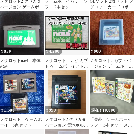
メダロット2 クワガタ
ゲームボーイカラー ソ
GBソフト 2枚セット メ
バージョン ゲームボー
フト 2本セット
ダロット カードロボト
イカラー
ル / GBバスケットボー
ル
850
4,200
800
¥
¥
¥
メダロットnavi 本体
メダロット・ナビ カブ
メダロット2 カブトバ
のみ
ト ゲームボーイアドバ
ージョン ゲームボーイ
ンス
カラー
1,300
990
10,000
¥
¥
現在 ¥
メダロット ゲームボ
メダロット2 クワガタ
「美品」ゲームボーイ
ーイ 3点セット
バージョン 電池ホルダ
ソフト 3本セット メダ
ー化新品電池交換済み
ロット2 スパロボ RPG