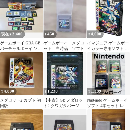
ツクール
3,400
450
4,000
現在 ¥
¥
¥
ゲームボーイ GBA GB
ゲームボーイ メダロ
イマジニア ゲームボー
バーチャルボーイ ソフ
ット 当時品 ソフト
イカラー専用ソフト メ
ト18本まとめ
ダロット2 クワガタバ
ージョン DMG-P-
A2NJ(JPN) GAMEBOY
COLOR GBC 中古 a4
4,800
1,230
1,399
¥
¥
¥
メダロット2 カブト 初
【中古】GB メダロッ
Nintendo ゲームボーイ
回版
ト2 クワガタバージョ
ソフト 4本セット レト
ン ※カートリッジのみ
ロゲーム 年代物