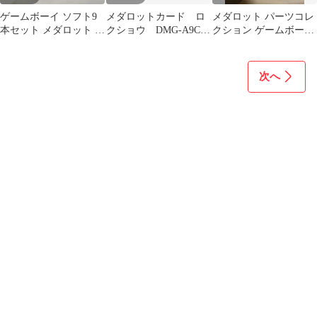
ゲームボーイ ソフト9
メダロットカード ロ
メダロット パーツコレ
本セット メダロット ド
クショウ DMG-A9CJ-
クション ゲームボーイ
ンキーコング 動作未確
JPN 非売品 レア+ノー
ソフト
認まとめ売り
マル
次へ