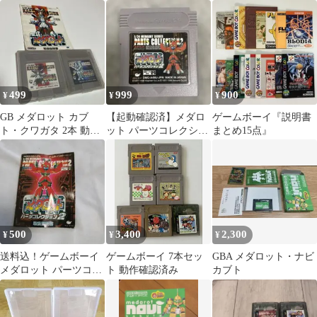
モンスターズDX人生ゲ
トバージョン
ーブ可 GB/GBC
ームメダロット2
499
999
900
¥
¥
¥
GB メダロット カブ
【起動確認済】メダロ
ゲームボーイ『説明書
ト・クワガタ 2本 動作
ット パーツコレクショ
まとめ15点』
未確認
ン2 ゲームボーイ ソフ
ト ケース付
500
3,400
2,300
¥
¥
¥
送料込！ゲームボーイ
ゲームボーイ 7本セッ
GBA メダロット・ナビ
メダロット パーツコレ
ト 動作確認済み
カブト
クション2取扱説明書の
み