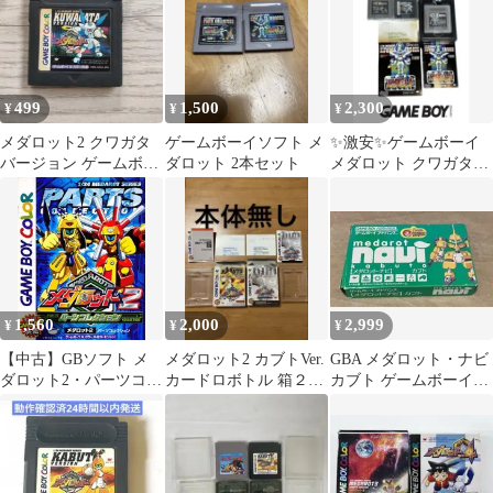
499
1,500
2,300
¥
¥
¥
メダロット2 クワガタ
ゲームボーイソフト メ
✨激安✨ゲームボーイ
バージョン ゲームボー
ダロット 2本セット
メダロット クワガタバ
イカラー
ージョン 箱説付き
1,560
2,000
2,999
¥
¥
¥
【中古】GBソフト メ
メダロット2 カブトVer.
GBA メダロット・ナビ
ダロット2・パーツコレ
カードロボトル 箱２ケ
カブト ゲームボーイア
クション
ース 本体無し
ドバンス