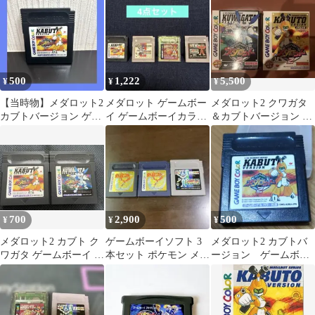
付※説明書なし）
ト
500
1,222
5,500
¥
¥
¥
【当時物】メダロット2
メダロット ゲームボー
メダロット2 クワガタ
カブトバージョン ゲー
イ ゲームボーイカラー
＆カブトバージョン ゲ
ムボーイカラー ソフ
カセット 4点セット
ームボーイカラー 初
ト 22 初期
回限定版
700
2,900
500
¥
¥
¥
メダロット2 カブト ク
ゲームボーイソフト 3
メダロット2 カブトバ
ワガタ ゲームボーイ ソ
本セット ポケモン メダ
ージョン ゲームボー
フト 2本セット
ロット ジャンク品
イ&カラー共通ソフト