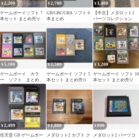
2,200
2,700
1,400
¥
¥
¥
ゲームボーイソフト 7
GB/GBC/GBA ソフト 6
【中古】メダロット2
本セット まとめ売り
本まとめ
パーツコレクション
5,100
2,500
3,200
¥
¥
¥
ゲームボーイ カラ
ゲームボーイ ソフト 5
ゲームボーイ ソフト 10
ー ソフト まとめ売
本セット まとめ売り
本セット まとめ売り
り メダロット カービ
ィ たまごっち 他
2,499
1,800
890
¥
¥
¥
任天堂 GB ゲームボー
メダロット2 カブト ク
メダロット2 パーツコ