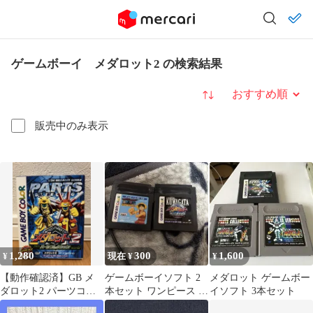
ゲームボーイ メダロット2 の検索結果
並び替え
販売中のみ表示
1,280
300
1,600
¥
現在 ¥
¥
【動作確認済】GB メ
ゲームボーイソフト 2
メダロット ゲームボー
ダロット2 パーツコレ
本セット ワンピース メ
イソフト 3本セット
クション（箱・ケース
ダロット 300円スター