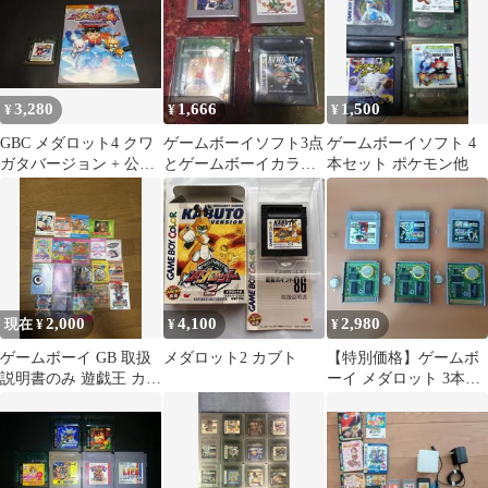
3,280
1,666
1,500
¥
¥
¥
GBC メダロット4 クワ
ゲームボーイソフト3点
ゲームボーイソフト 4
ガタバージョン + 公式
とゲームボーイカラー
本セット ポケモン他
攻略ガイド(攻略本)
専用1点☆全てジャンク
品
2,000
4,100
2,980
現在 ¥
¥
¥
ゲームボーイ GB 取扱
メダロット2 カブト
【特別価格】ゲームボ
説明書のみ 遊戯王 カー
ーイ メダロット 3本セ
ビィ ドンキーコングレ
ット
トロゲーム