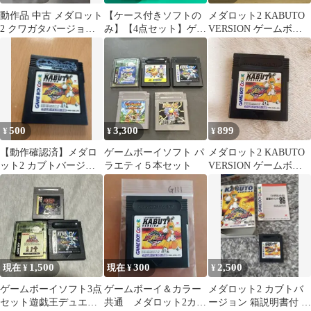
動作品 中古 メダロット
【ケース付きソフトの
メダロット2 KABUTO
2 クワガタバージョン
み】【4点セット】ゲー
VERSION ゲームボー
ゲームボーイソフト
ムボーイ メダロット カ
イカラー 動作確認済
ブトバージョン ゲーム
み
ボーイカラー メダロッ
ト2 クワガタバージョ
ン メダロット2 パーツ
コレクション メダロッ
ト3 クワガタバージョ
500
3,300
899
¥
¥
¥
ン GB GBC
【動作確認済】メダロ
ゲームボーイソフト パ
メダロット2 KABUTO
ット2 カブトバージョ
ラエティ５本セット
VERSION ゲームボー
ン ゲームボーイソフト
イ GB
1,500
300
2,500
現在 ¥
現在 ¥
¥
ゲームボーイソフト3点
ゲームボーイ＆カラー
メダロット2 カブトバ
セット遊戯王デュエル
共通 メダロット2カブ
ージョン 箱説明書付 セ