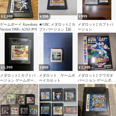
1,000
398
999
¥
¥
¥
ゲームボーイ Kuwabata
★GBC メダロット2 カ
メダロット2 カブトバ
Version DMG-A2NJ-JPN
ブトバージョン【起動
ージョン
検査済み】
5,999
800
1,499
¥
¥
¥
メダロット2 カブトバ
メダロット ゲームボ
メダロット2 クワガタ
ージョン ゲームボーイ
ーイカセット
バージョン ゲームボー
ソフト
イソフト