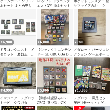
ゲームボーイ ソフト7
GBソフト ドラゴンク
ポケットモンスター 金
本セット まとめ売り ポ
エスト3等 10本セット
サファイア含む 10種
ケモン 緑 赤 メダロッ
セット
ト 他
6,980
6,000
780
¥
¥
¥
ドラゴンクエスト メ
【ジャンク】ニンテン
メダロット パーツコレ
ダロット 遊戯王 ソ
ドー GB GBC GBA DS
クション ゲームボーイ
フトまとめ売り
ソフト まとめ
ソフト
4,999
5,800
13,800
¥
¥
¥
イマジニア メダロッ
【動作確認済みGB・
メダロット 満足セット
トナビ クワガタ ソ
GBC】選び買いOK １
漫画 4冊セット＋ゲー
フトのみ 動作確認
個400円 他のページと
ム攻略本 その他おま