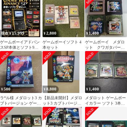
済 セーブデータ有
同梱OK
け付き
15,999
2,800
1,400
現在 ¥
¥
¥
ゲームボーイアドバン
ゲームボーイソフト 4
ゲームボーイ メダロ
スSP本体とソフト9
本セット
ット クワガタバージ
本 純正充電器
ョン セット
500
8,800
1,400
¥
¥
¥
ラ*ル様 メダロット3 カ
【新品未開封】メダロ
メダロット ゲームボー
ブトバージョン ゲーム
ット3 カブトバージョ
イカラー ソフト 3本セ
ボーイカラー
ン ゲームボーイカラ
ット
ー 任天堂