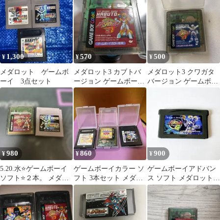
1,300
570
500
¥
¥
¥
メダロット ゲームボ
メダロット3 カブトバ
メダロット3 クワガタ
ーイ 3点セット
ージョン ゲームボーイ
バージョン ゲームボー
カラー専用
イカラー ソフト
980
860
900
¥
¥
¥
5.20.水⭐️ゲームボーイ
ゲームボーイカラー ソ
ゲームボーイアドバン
ソフト⭐️２本。 メダロ
フト 3本セット メダロ
ス ソフト メダロットG
ット・メダロット3
ット 遊戯王
クワガタ ソフトのみ 動
作確認済み