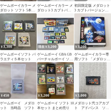
ゲームボーイカラー メ
ゲームボーイカラー メ
初回限定版 メダロット
ダロット ソフト 5本セ
ダロット3 カブトバー
3 カブトバージョン
ット
ジョン 初回限定版
GBC 動作確認済 カー
ド・メダル付
3,300
3,200
3,200
¥
現在 ¥
¥
ゲームボーイソフト パ
ゲームボーイ GBA GB
ゲームボーイカラー専
ラエティ５本セット
バーチャルボーイ ソフ
用ソフト 「メダロット
ト18本まとめ
3 クワガタバージョン
初回限定版」
450
3,200
3,000
¥
¥
¥
ゲームボーイ メダロ
ゲームボーイ ソフト 10
メダロット弐コアカブ
ット 当時品 ソフト
本セット まとめ売り
ト アドバンス ソフ