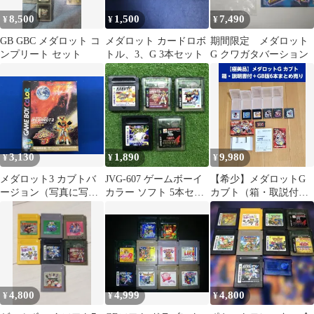
8,500
1,500
7,490
¥
¥
¥
GB GBC メダロット コ
メダロット カードロボ
期間限定 メダロット
ンプリート セット
トル、3、G 3本セット
G クワガタバーション
3,130
1,890
9,980
¥
¥
¥
メダロット3 カブトバ
JVG-607 ゲームボーイ
【希少】メダロットG
ージョン（写真に写っ
カラー ソフト 5本セッ
カブト（箱・取説付）
ている物のみ）
ト
＋GB版ソフト6本（計7
本）まとめ売り
4,800
4,999
4,800
¥
¥
¥