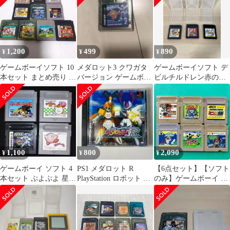
1,200
499
890
¥
¥
¥
ゲームボーイソフト 10
メダロット3 クワガタ
ゲームボーイソフト デ
本セット まとめ売り ④
バージョン ゲームボー
ビルチルドレン赤の書
メダロット 桃太郎電鉄
イカラー専用
ボンバーマン メダロッ
等
ト2
1,100
800
2,090
¥
¥
¥
ゲームボーイ ソフト 4
PS1 メダロット R
【6点セット】【ソフト
本セット ぷよぷよ 星の
PlayStation ロボット バ
のみ】ゲームボーイ メ
カービィ メダロット2
トル ◆452
ダロット カブトバージ
2h10
ョン からくり剣豪伝ム
サシロード ミニ四駆
GB Let's&Go!! ナムコク
ラシック Jリーグ ウイ