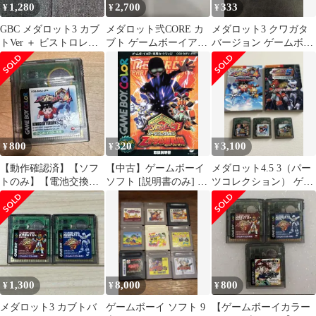
1,280
2,700
333
¥
¥
¥
GBC メダロット3 カブ
メダロット弐CORE カ
メダロット3 クワガタ
トVer ＋ ビストロレシ
ブト ゲームボーイアド
バージョン ゲームボー
ピ 2本セット
バンス ソフト
イカラー
800
320
3,100
¥
¥
¥
【動作確認済】【ソフ
【中古】ゲームボーイ
メダロット4.5 3（パー
トのみ】【電池交換
ソフト [説明書のみ] メ
ツコレクション） ゲー
済】 GBCメダロット4
ダロット3・パーツコレ
ムソフトと攻略本 セッ
クワガタバージョ
クション ～Zからの超
ト
戦場～
1,300
8,000
800
¥
¥
¥
メダロット3 カブトバ
ゲームボーイ ソフト 9
【ゲームボーイカラー