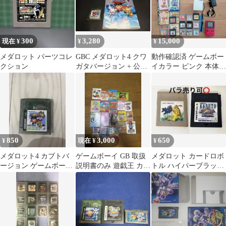
300
3,280
15,000
現在 ¥
¥
¥
メダロット パーツコレ
GBC メダロット4 クワ
動作確認済 ゲームボー
クション
ガタバージョン + 公式
イカラー ピンク 本体
攻略ガイド(攻略本)
ACアダプター ソフト
16本
850
3,000
650
¥
現在 ¥
¥
メダロット4 カブトバ
ゲームボーイ GB 取扱
メダロット カードロボ
ージョン ゲームボーイ
説明書のみ 遊戯王 カー
トル ハイパーブラック
カラー CGB
ビィ ドンキーコングレ
バス ゲームボーイ ソフ
トロゲーム
ト カセット