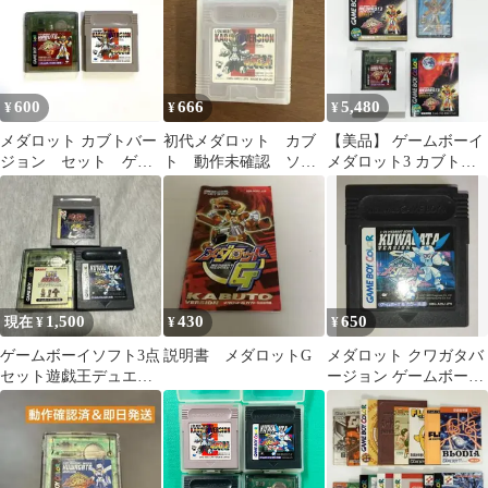
600
666
5,480
¥
¥
¥
メダロット カブトバー
初代メダロット カブ
【美品】 ゲームボーイ
ジョン セット ゲー
ト 動作未確認 ソフ
メダロット3 カブトバ
ムボーイ
トのみ
ージョン 初回限定版
1,500
430
650
現在 ¥
¥
¥
ゲームボーイソフト3点
説明書 メダロットG
メダロット クワガタバ
セット遊戯王デュエル
ージョン ゲームボーイ
モンスターズDX人生ゲ
ソフト
ームメダロット2