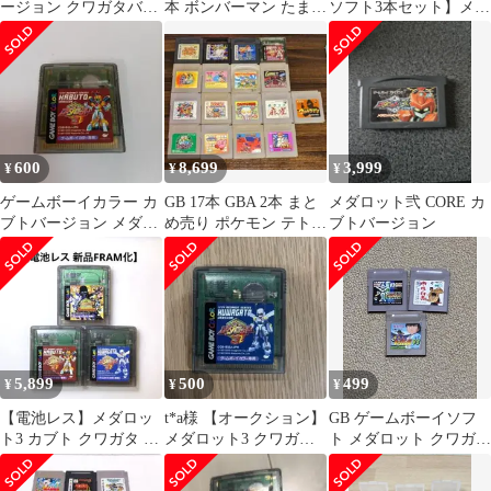
ージョン クワガタバー
本 ボンバーマン たまご
ソフト3本セット】メダ
ジョン GBソフト
っち 遊戯王 メダロット
ロット3・爆転シュート
2 など
ベイブレード
600
8,699
3,999
¥
¥
¥
ゲームボーイカラー カ
GB 17本 GBA 2本 まと
メダロット弐 CORE カ
ブトバージョン メダロ
め売り ポケモン テトリ
ブトバージョン
ット 3 ソフト クリア
ス カービィ ゴエモン他
5,899
500
499
¥
¥
¥
【電池レス】メダロッ
t*a様 【オークション】
GB ゲームボーイソフ
ト3 カブト クワガタ パ
メダロット3 クワガタ
ト メダロット クワガタ
ーツコレクション
バージョン ゲームボー
幽遊白書 キャプテン翼
FRAM化
イカラー
ソフト