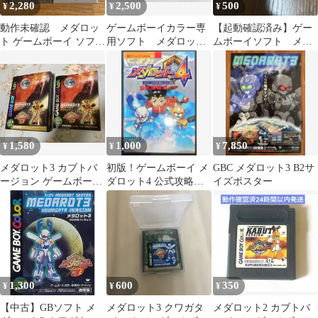
2,280
2,500
500
¥
¥
¥
動作未確認 メダロッ
ゲームボーイカラー専
【起動確認済み】ゲー
ト ゲームボーイ ソフト
用ソフト メダロット
ムボーイソフト メダ
4本セット
3・4 カブト版 2本セッ
ロット3 カブト
ト
1,580
1,000
7,850
¥
¥
¥
メダロット3 カブトバ
初版！ゲームボーイ メ
GBC メダロット3 B2サ
ージョン ゲームボーイ
ダロット4 公式攻略ガ
イズポスター
カラー
イド 講談社覇王ゲーム
スペシャル
1,300
600
350
¥
¥
¥
【中古】GBソフト メ
メダロット3 クワガタ
メダロット2 カブトバ