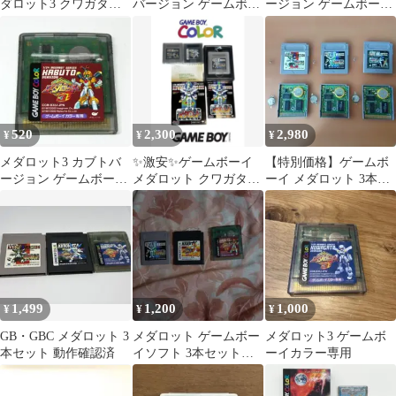
ダロット3 クワガタバ
バージョン ゲームボー
ージョン ゲームボーイ
ージョン[通常版]
イカラー専用
カラー 12g
520
2,300
2,980
¥
¥
¥
メダロット3 カブトバ
✨激安✨ゲームボーイ
【特別価格】ゲームボ
ージョン ゲームボーイ
メダロット クワガタバ
ーイ メダロット 3本セ
カラー専用
ージョン 箱説付き
ット
1,499
1,200
1,000
¥
¥
¥
GB・GBC メダロット 3
メダロット ゲームボー
メダロット3 ゲームボ
本セット 動作確認済
イソフト 3本セット
ーイカラー専用
起動確認済み