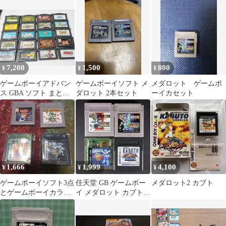
トのみ
7,200
1,500
800
¥
¥
¥
ゲームボーイアドバン
ゲームボーイソフト メ
メダロット ゲームボ
ス GBA ソフト まとめ
ダロット 2本セット
ーイカセット
売り 20本 売り セット
1,666
1,999
4,100
¥
¥
¥
ゲームボーイソフト3点
任天堂 GB ゲームボー
メダロット2 カブト
とゲームボーイカラー
イ メダロット カブト
専用1点☆全てジャンク
クワガタ 電池交換済
品