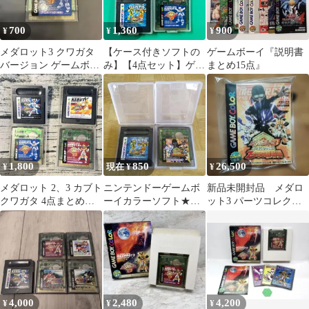
700
1,360
900
¥
¥
¥
メダロット3 クワガタ
【ケース付きソフトの
ゲームボーイ『説明書
バージョン ゲームボー
み】【4点セット】ゲー
まとめ15点』
イカラー
ムボーイ メダロット カ
ブトバージョン ゲーム
ボーイカラー メダロッ
ト2 クワガタバージョ
ン メダロット2 パーツ
コレクション メダロッ
ト3 クワガタバージョ
1,800
850
26,500
¥
現在 ¥
¥
ン GB GBC
メダロット 2、3 カブト
ニンテンドーゲームボ
新品未開封品 メダロ
クワガタ 4点まとめ売
ーイカラーソフト★メ
ット3 パーツコレクシ
り
ダロット2/メダロット3
ョン GB ゲームボー
の2点まとめて
イ
4,000
2,480
4,200
¥
¥
¥