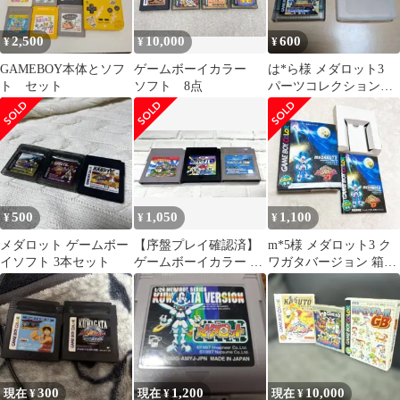
ニングゴール モトクロ
スマニアックス GB
2,500
10,000
600
¥
¥
¥
GAMEBOY本体とソフ
ゲームボーイカラー
は*ら様 メダロット3
ト セット
ソフト 8点
パーツコレクション
Zからの超戦場 ゲー
ムボーイカラー
500
1,050
1,100
¥
¥
¥
メダロット ゲームボー
【序盤プレイ確認済】
m*5様 メダロット3 ク
イソフト 3本セット
ゲームボーイカラー ソ
ワガタバージョン 箱・
フト 3本セット ワリオ
説明書・内箱 ゲーム
ランド3 他
ボーイカラー
300
1,200
10,000
現在 ¥
現在 ¥
現在 ¥