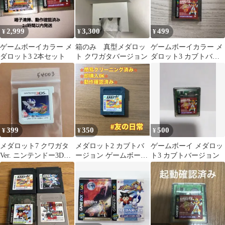
2,999
3,300
499
¥
¥
¥
ゲームボーイカラー メ
箱のみ 真型メダロッ
ゲームボーイカラー メ
ダロット3 2本セット
ト クワガタバージョン
ダロット3 カブトバー
ジョン
399
350
500
¥
¥
¥
メダロット7 クワガタ
メダロット2 カブトバ
ゲームボーイ メダロッ
Ver. ニンテンドー3DS
ージョン ゲームボーイ
ト3 カブトバージョン
ソフト
カラー ソフト 95-9