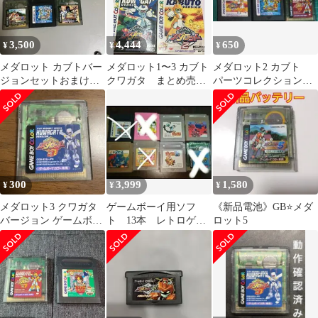
3,500
4,444
650
¥
¥
¥
メダロット カブトバー
メダロット1〜3 カブト
メダロット2 カブト
ジョンセットおまけ付
クワガタ まとめ売
パーツコレクション
き
り ゲームボーイ GB
メダロット3 カブト 3
本セット
300
3,999
1,580
¥
¥
¥
メダロット3 クワガタ
ゲームボーイ用ソフ
《新品電池》GB⭐メダ
バージョン ゲームボー
ト 13本 レトロゲー
ロット5
イカラー専用
ム