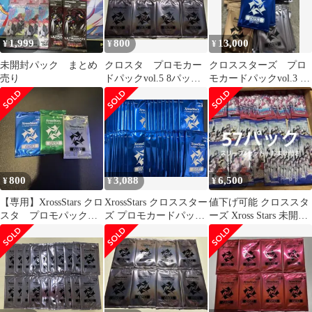
1,999
800
13,000
¥
¥
¥
未開封パック まとめ
クロスタ プロモカー
クロススターズ プロ
売り
ドパックvol.5 8パック
モカードパックvol.3 15
セット XrossStars
4 56 5 70 パック
800
3,088
6,500
¥
¥
¥
【専用】XrossStars クロ
XrossStars クロススター
値下げ可能 クロススタ
スタ プロモパック
ズ プロモカードパック
ーズ Xross Stars 未開封
セット
vol.3 40パック
パック おまけ付き