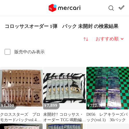
コロッサスオーダー 1弾 パック 未開封 の検索結果
並び替え
販売中のみ表示
1,300
7,899
777
¥
¥
¥
クロススターズ プロ
未開封!! コロッサス・
D056 レアキラーズパ
モカードパックvol.4
オーダー TCG 鳴動編
ック(vol.1) 30パック
20パック クロスタ
拡張パック 第2弾 6パッ