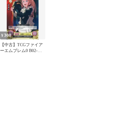
サイゾウ
300
¥
【中古】TCGファイア
ーエムブレム0 B02-
031ST+[ST+]：ドジっ
娘メイド フェリシア