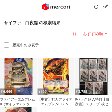
サイファ 白夜篇 の検索結果
並び替え
販売中のみ表示
6,000
300
3,799
¥
¥
¥
ファイアーエムブレム
【中古】TCGファイア
8パック 購入特典【白
0（サイファ）スタータ
ーエムブレム0 B02-
夜篇】スリーブ5枚セッ
ーデッキ 白夜篇
014ST[ST]：爆炎使い
ト 袋未開封 [FE0_B02]