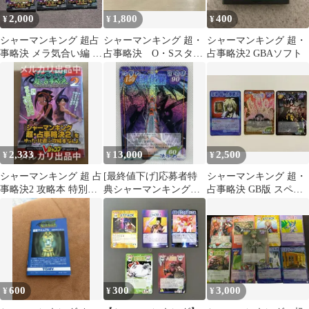
2,000
1,800
400
¥
¥
¥
シャーマンキング 超占
シャーマンキング 超・
シャーマンキング 超・
事略決 メラ気合い編 未
占事略決 O・Sスター
占事略決2 GBAソフト
開封3パック
ター 2箱 未開封品
2,333
13,000
2,500
¥
¥
¥
シャーマンキング 超 占
[最終値下げ]応募者特
シャーマンキング 超・
事略決2 攻略本 特別カ
典シャーマンキングカ
占事略決 GB版 スペシ
ードつき
ード 侍/阿弥陀 進化霊
ャルカード 3枚セット
超・占事略決
600
300
3,000
¥
¥
¥