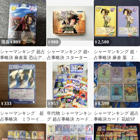
ド 4枚セット
略決 glico1 39枚 被
りなし。
999
900
2,500
現在 ¥
¥
¥
シャーマンキング 超占
シャーマンキング 超•
シャーマンキング 超・
事略決 麻倉葉 恐山アン
占事略決 スターターパ
占事略決 麻倉 葉 2枚
ナ JMP2 限定
ック
組
333
955
8,599
¥
¥
¥
シャーマンキング 超
年代物 シャーマンキン
シャーマンキング 超占
占事略決 ミラーイン
グ 超占事略決 カードゲ
事略決カード 花組SP
フェルノ スーパーレ
ームまとめ売り
ア 084/261