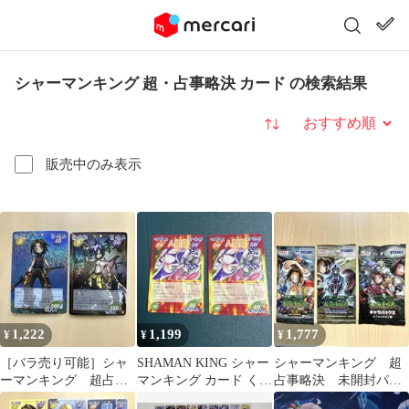
シャーマンキング 超・占事略決 カード の検索結果
並び替え
販売中のみ表示
1,222
1,199
1,777
¥
¥
¥
［バラ売り可能］シャ
SHAMAN KING シャー
シャーマンキング 超
ーマンキング 超占事
マンキング カード くの
占事略決 未開封パッ
略決 スペシャル ま
ー/あやね 2枚
ク まとめ売り