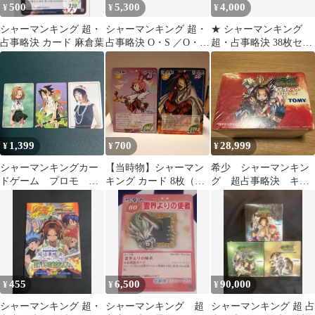
500
5,300
4,000
¥
¥
¥
シャーマンキング 超・
シャーマンキング 超・
★ シャーマンキング
占事略決 カード 麻倉葉
占事略決 O・S ／O・S
超・占事略決 38枚セッ
スターター1
ト メインキャラ
1,399
700
28,999
¥
¥
¥
シャーマンキングカー
【当時物】シャーマン
希少 シャーマンキン
ドゲーム プロモ CD
キング カード 8枚（ハ
グ 超占事略決 キャ
特典 ３枚セット
オ・たまお・リゼルグ
ラパック シュリンク
他）
付き（破れあり）
455
6,500
90,000
¥
¥
¥
シャーマンキング 超・
シャーマンキング 超
シャーマンキング 超 占