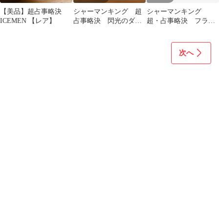
【美品】超占事略決
シャーマンキング 超
シャーマンキング
ICEMEN 【レア】
占事略決 閃光のダウ
超・占事略決 フラン
ジング（EX2）
ケンシュタイニー SP
レア おまけ付き
次へ