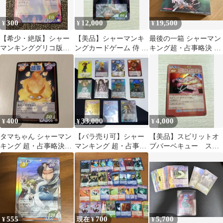
300
12,000
19,500
¥
¥
¥
​【希少・絶版】シャー
【美品】シャーマンキ
最後の一箱 シャーマン
マンキンググリコ版ゴ
ングカードゲーム 侍 阿
キング超・占事略決 閃
ブリン 038/040 食玩 カ
弥陀丸 009/009 GB Ver
光のダウジング 30パッ
ード
ク入1BOX
400
33,000
4,000
¥
¥
¥
タマちゃん シャーマン
【バラ売り可】シャー
【美品】スピリットオ
キング 超・占事略決
マンキング 超・占事略
ブバーベキュー スペ
カード
決 スペシャル スペシャ
シャルレア シャーマ
ルレア まとめ
ンキングカードゲーム
555
700
5,700
¥
現在 ¥
¥