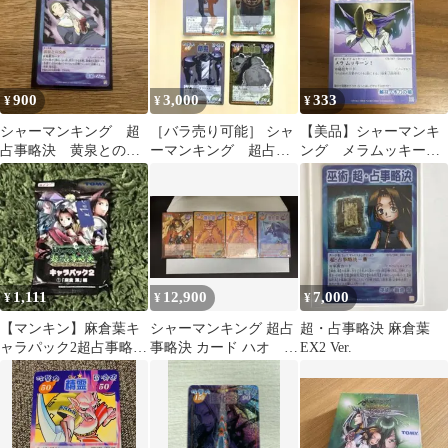
900
3,000
333
¥
¥
¥
シャーマンキング 超
［バラ売り可能］ シャ
【美品】シャーマンキ
占事略決 黄泉との交
ーマンキング 超占事
ング メラムッキー
渉
略決 ハオチーム ま
ン！【超占事略決】
とめ売り①
1,111
12,900
7,000
¥
¥
¥
【マンキン】麻倉葉キ
シャーマンキング 超占
超・占事略決 麻倉葉
ャラパック2超占事略決
事略決 カード ハオ ス
EX2 Ver.
カード
ピリットオブファイ
ア セット