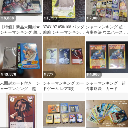
8,888
1,799
7,000
¥
¥
¥
【特価】新品未開封★
3743197 058/108 パンダ
シャーマンキング 超・
シャーマンキング 超・
凶凶 シャーマンキング
占事略決 ウエハース 28
占事略決キャラパック
超・占事略決 トレカ
枚セット ジャンプ限
2⑦ハオ編1BOX
定 未開封
49,870
777
4,000
¥
¥
¥
未開封カード付き シ
シャーマンキング カー
シャーマンキング 超
ャーマンキング 超・
ドゲーム レア3枚
占事略決 カード 人
占事略決メラメラ編
間霊 武将 尾張のうつけ
2枚セット