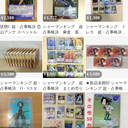
2,580
1,777
1,300
¥
¥
¥
状態C 超・占事略決 恐
シャーマンキング 超
シャーマンキング ト
山アンナ スペシャルレ
占事略決 麻倉 葉
レカ 超・占事略決
ア GB Ver 008/009 シャ
スペシャルレア まと
14枚セット
ーマンキングカードゲ
め売り
ーム
5,500
1,111
3,680
¥
¥
¥
シャーマンキング 超・
シャーマンキング 超
★新品未開封 シャーマ
占事略決 O・Sスター
占事略決 まとめ売り
ンキング 超・占事略決
ター 40枚入×10箱 未
O・S スターター1 5点
開封
セット