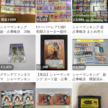
600
1,111
3,000
現在 ¥
¥
¥
シャーマンキング
❗️スーパーレア11枚❗️
シャーマンキング 超・
超・占事略決 20枚
初期スターター箱付
占事略決 まとめ売り
Xロウズ
超占事略決 約150枚セ
ット
1,455
1,300
2,200
¥
¥
¥
グランデファンタス
【美品】シャーマンキ
シャーマンキング 超
マ シャーマンキング
ング カード超・占事略
占事略決 構築済みデ
超・占事略決
決 リリララ スペシャル
ッキ
レア