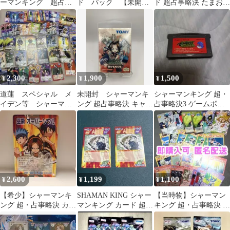
ーマンキング 超占事
ド パック 【未開
ド 超占事略決 たまおセ
略決 EX2 スペシャル
封】
ット
レア まとめ売り
2,300
1,900
1,500
¥
¥
¥
道蓮 スペシャル メ
未開封 シャーマンキ
シャーマンキング 超・
イデン等 シャーマン
ング 超占事略決 キャラ
占事略決3 ゲームボー
キング 超占事略決
パック 玉村たまお
イアドバンス
まとめ売り 220枚
2,600
1,199
1,100
¥
¥
¥
【希少】シャーマンキ
SHAMAN KING シャー
【当時物】シャーマン
ング 超・占事略決 カー
マンキング カード 超・
キング 超・占事略決 ま
ド GB Ver. 4枚まとめ売
占事略決 侍/月心 2枚
とめ売り
り