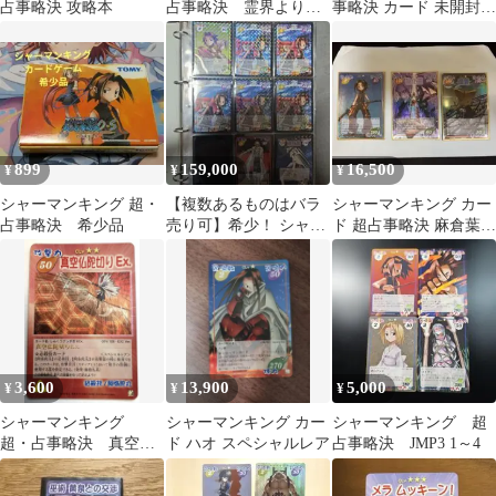
占事略決 攻略本
占事略決 霊界よりの
事略決 カード 未開封
使者 スーパーレア
BOX パック
899
159,000
16,500
¥
¥
¥
シャーマンキング 超・
【複数あるものはバラ
シャーマンキング カー
占事略決 希少品
売り可】希少！ シャー
ド 超占事略決 麻倉葉セ
マンキング カード 超・
ット マタムネ 侍
占事略決 限定
阿弥陀丸
3,600
13,900
5,000
¥
¥
¥
シャーマンキング
シャーマンキング カー
シャーマンキング 超
超・占事略決 真空仏
ド ハオ スペシャルレア
占事略決 JMP3 1～4
陀切りEX スペシャル
レア