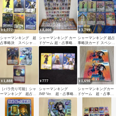
とめ売り
1,777
8,000
3,799
¥
¥
¥
シャーマンキング 超
シャーマンキング カー
シャーマンキング 超占
占事略決 スペシャ
ドゲーム 超・占事略決
事略決カード スペシャ
ル まとめ売り
Glico Ver90種類 未開封
ルレア8枚セット
1,888
777
1,690
¥
¥
¥
［バラ売り可能］シャ
シャーマンキング
シャーマンキングカー
ーマンキング 超占事
JMP Ver. 超・占事略決
ドゲーム 超・占事略
略決 スペシャルレ
3枚セット
決O・Sスターター1
ア まとめ売り
シュリンク付