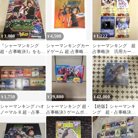
ット
3,000
4,500
1,222
¥
¥
¥
『シャーマンキング
シャーマンキングカー
シャーマンキング 超
超・占事略決3』をもの
ドゲーム 超·占事略決
占事略決 汎用カー
すごく楽しむ攻略本な
O·S ブースター1BOX
ド まとめ売り
んよ。 ゲームボー…
1,750
29,800
42,000
¥
¥
¥
シャーマンキング ハオ
シャーマンキング 超・
【絶版】シャーマンキ
ノーマル R 超・占事略
占事略決3 ゲームボー
ング 超・占事略決Ｏ
決 TCG 35枚セット
イアドバンス
Ｓ Ｏ・Ｓブースター
２ 未開封BOX