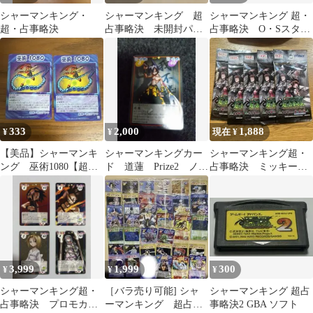
シャーマンキング・
シャーマンキング 超
シャーマンキング 超・
超・占事略決
占事略決 未開封パッ
占事略決 O・Sスター
ク アンナ まとめ売
ター1 未開封 4箱 未
り
開封
333
2,000
1,888
¥
¥
現在 ¥
【美品】シャーマンキ
シャーマンキングカー
シャーマンキング超・
ング 巫術1080【超占
ド 道蓮 Prize2 ノー
占事略決 ミッキー
事略決】
マル
BBQ 未開封 5パック
最終値下げ
3,999
1,999
300
¥
¥
¥
シャーマンキング超・
［バラ売り可能] シャ
シャーマンキング 超占
占事略決 プロモカー
ーマンキング 超占事
事略決2 GBA ソフト