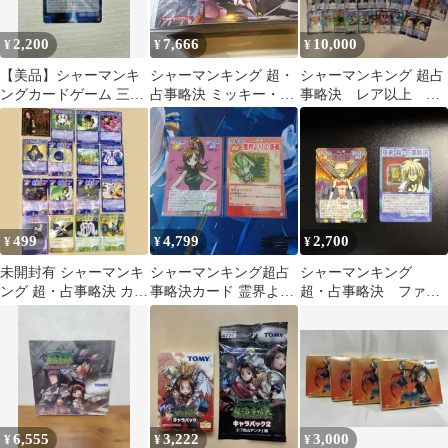
2,200
7,666
10,000
¥
¥
¥
【美品】シャーマンキ
シャーマンキング 超・
シャーマンキング 超占
ングカードゲーム 三日
占事略決 ミッキー・
事略決 レア以上 ま
月ノ祓 スペシャルレ
B・B・Q
とめ売り
ア
499
4,799
2,700
¥
¥
¥
未開封有 シャーマンキ
シャーマンキング超占
シャーマンキング
ング 超・占事略決 カー
事略決カード 霊界より
超・占事略決 ファウ
ド ジャンプフェア シー
の使者
ストⅧ世 +メフィス
ル セット
ト・E・エリザ セット
6,555
3,222
3,000
¥
¥
¥