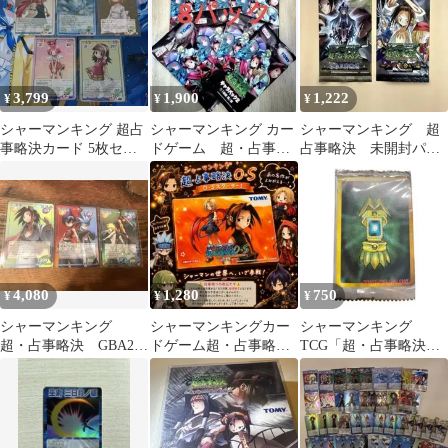
3,799
1,900
1,222
¥
¥
¥
シャーマンキング 超占
シャーマンキング カー
シャーマンキング 超
事略決カード 5枚セッ
ドゲーム 超・占事略
占事略決 未開封パッ
ト
決 麻倉葉 未開封
ク まとめ売り
トレカ 8パック
4,080
1,280
750
¥
¥
¥
シャーマンキング
シャーマンキングカー
シャーマンキング
超・占事略決 GBA2
ドゲーム超・占事略決
TCG「超・占事略決」
Ver 3枚セット
O・Sスターター1 ※シ
玉村たまお 未開封 送
ュリンク付1個
料無料