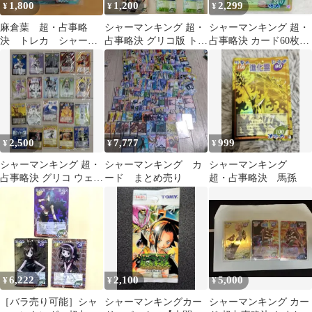
1,800
1,200
2,299
¥
¥
¥
麻倉葉 超・占事略
シャーマンキング 超・
シャーマンキング 超・
決 トレカ シャーマ
占事略決 グリコ版 トレ
占事略決 カード60枚ま
ンキング
ーディングカード まと
とめ売り
め
2,500
7,777
999
¥
¥
¥
シャーマンキング 超・
シャーマンキング カ
シャーマンキング
占事略決 グリコ ウェハ
ード まとめ売り
超・占事略決 馬孫
ース付属カード 未開封
まとめ売り
6,222
2,100
5,000
¥
¥
¥
［バラ売り可能］シャ
シャーマンキングカー
シャーマンキング カー