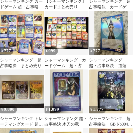
シャーマンキング カー
【シャーマンキング】
シャーマンキング 超
ドゲーム 超・占事略決
カードまとめ売り
占事略決 カードゲー
簡易マニュアル
4(超・占事略決)
ム 約800枚
777
999
777
¥
¥
¥
シャーマンキング 超
シャーマンキング カ
シャーマンキング
占事略決 まとめ売り
ードゲーム 超・占事
超・占事略決 道蓮
略決 まとめ売り
9,800
1,099
1,777
¥
¥
¥
シャーマンキング トレ
シャーマンキング 超・
シャーマンキング 超
ーディングカード 超占
占事略決 木刀の竜
占事略決 GB No004
事略決 道蓮 馬孫 セ
道蓮 スペシャル