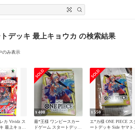
トデッキ 最上キョウカ の検索結果
中のみ表示
400
550
¥
¥
 Vividz ス
最*王様 ワンピースカー
エ*カ様 ONE PIECE ス
キ 最上キョウ
ドゲーム スタートデッキ
ートデッキ Side ヤマト
Side ヤマト
5000