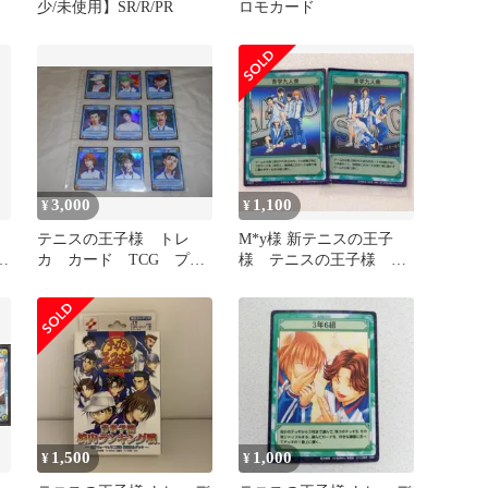
少/未使用】SR/R/PR
ロモカード
3,000
1,100
¥
¥
テニスの王子様 トレ
M*y様 新テニスの王子
園
カ カード TCG プロ
様 テニスの王子様
跡
モ 非売品 まとめ
TCG 青学
1,500
1,000
¥
¥