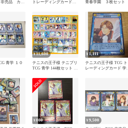
G 非売品 カー
トレーディングカード
青春学園 ３枚セット
↑ テニスの王子
TCG 私服 青学 海堂薫
11,600
1,111
¥
¥
CG 青学 １０
テニスの王子様 テニプリ
テニスの王子様 TCG ト
TCG 青学 144枚セット 当
レーディングカード 学
時物 越前手塚不二他
祭の王子様 特典 氷帝 
部
800
9,500
¥
¥