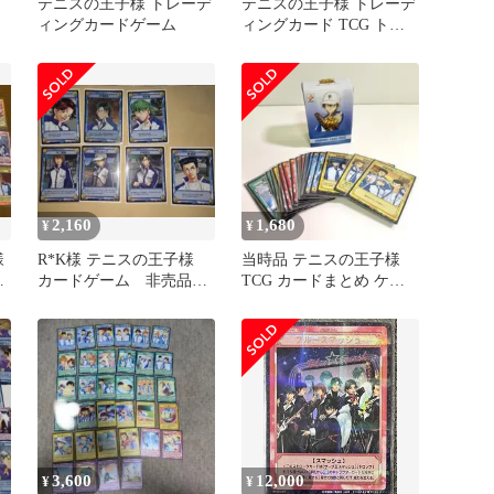
品
テニスの王子様 トレーデ
テニスの王子様 トレーデ
ィングカードゲーム
ィングカード TCG トレ
カ テニプリ 3年6組
2,160
1,680
¥
¥
様
R*K様 テニスの王子様
当時品 テニスの王子様
ー
カードゲーム 非売品
TCG カードまとめ ケー
+レアセット 50枚
ス付
3,600
12,000
¥
¥