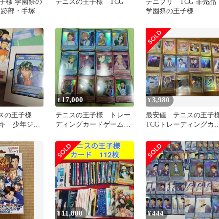
子様 学園祭の
テニスの王子様 TCG
テニプリ TCG 非売
 跡部・手塚・
学園祭の王子様
トレカ3枚セッ
17,000
3,980
¥
¥
テニスの王子様
テニスの王子様 トレー
最安値 テニスの王子
キ 少年ジャ
ディングカードゲーム
TCGトレーディングカ
ドゲーム
ホロ ４８枚
ド まとめ売り
11,800
444
¥
¥