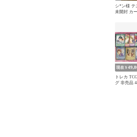
シ*ン様 
未開封 カ
前リョーマ
ッキ8
49,8
現在 ¥
トレカ TC
グ 非売品 
テニスの王
リ