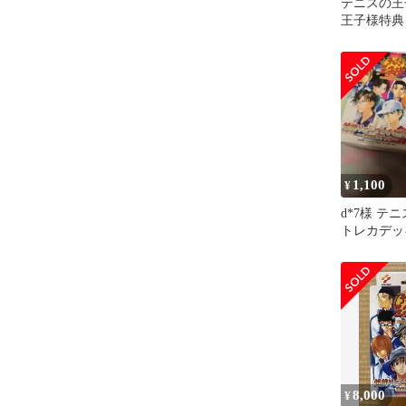
テニスの王
王子様特典
リョーマ 
ト
1,100
¥
d*7様 
トレカデッ
ンプ カー
KONAMI
8,000
¥