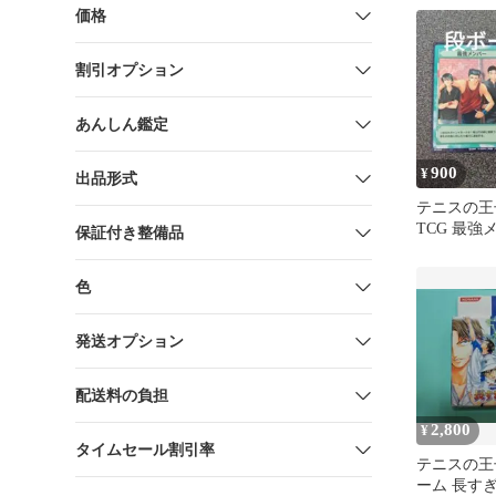
価格
割引オプション
あんしん鑑定
900
¥
出品形式
テニスの王
TCG 最強
保証付き整備品
学 2枚セ
色
発送オプション
配送料の負担
2,800
¥
タイムセール割引率
テニスの王
ーム 長す