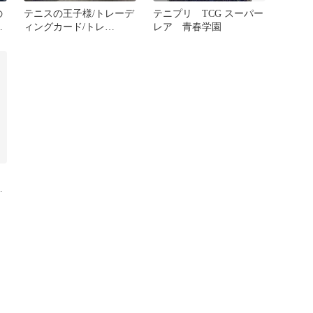
の
テニスの王子様/トレーデ
テニプリ TCG スーパー
G
ィングカード/トレ
レア 青春学園
グ
カ/TCG/青春学園/33枚セ
ット
ア
宿
ト