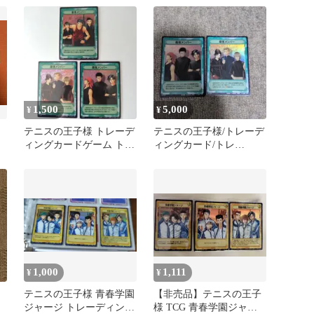
KONAMI
1,500
5,000
¥
¥
テニスの王子様 トレーデ
テニスの王子様/トレーデ
ィングカードゲーム トレ
ィングカード/トレ
カ TCG 最強メンバー 青
カ/TCG/青春学園/最強メ
学
ンバー
1,000
1,111
¥
¥
テニスの王子様 青春学園
【非売品】テニスの王子
ジャージ トレーディング
様 TCG 青春学園ジャー