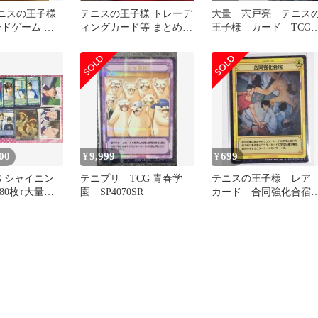
テニスの王子様
テニスの王子様 トレーデ
大量 宍戸亮 テニス
ードゲーム 越
ィングカード等 まとめ売
王子様 カード TC
と菊丸英二 デ
り TCG BOX特典 オ
トレカ トレーディン
カード
00
9,999
699
¥
¥
G シャイニン
テニプリ TCG 青春学
テニスの王子様 レ
480枚↑大量
園 SP4070SR
カード 合同強化合
子様 テニプ
菊丸 越前リョーマ 
レカ 青学