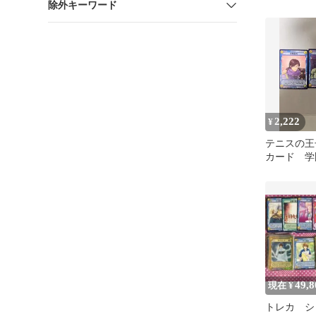
除外キーワード
ク デッキ T
2,222
¥
テニスの王
カード 学
様 トレカ
手塚 跡部
49,8
現在 ¥
トレカ シ