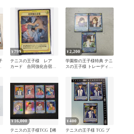
カード 3枚セット
ジ トレカ 3枚セット
799
2,200
¥
¥
子
テニスの王子様 レア
学園祭の王子様特典 テニ
学
カード 合同強化合宿
スの王子様 トレーディン
パ
菊丸 越前リョーマ ト
グカード
レカ 青学
16,000
400
¥
¥
G
テニスの王子様TCG【稀
テニスの王子様 TCG プ