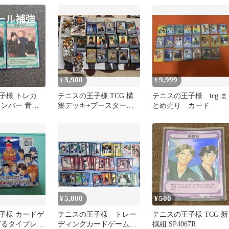
編 14枚セット
3,900
9,999
¥
¥
子様 トレカ
テニスの王子様 TCG 構
テニスの王子様 tcg ま
メンバー 青
築デッキ+ブースターパ
とめ売り カード
ット 原作
ック 92枚セット
5,800
500
¥
¥
子様 カードゲ
テニスの王子様 トレー
テニスの王子様 TCG 新
ぎるタイブレー
ディングカードゲーム
撰組 SP4067R