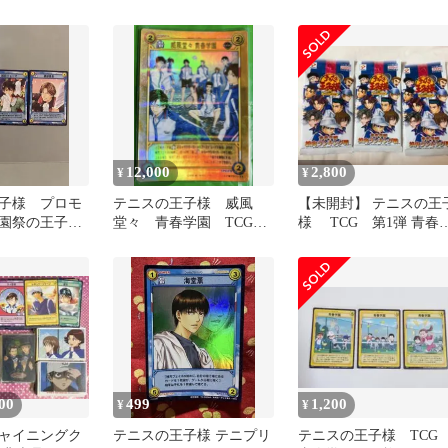
CG
セット 全137枚 まと
め売り
12,000
2,800
¥
¥
子様 プロモ
テニスの王子様 威風
【未開封】 テニスの王
園祭の王子
堂々 青春学園 TCG
様 TCG 第1弾 青春
 TCG 越前
HR 越前手塚不二海堂菊
園校内ランキング戦 3
丸テニプリ
ック
00
499
1,200
¥
¥
ャイニングク
テニスの王子様 テニプリ
テニスの王子様 TC