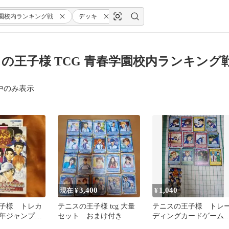
園校内ランキング戦
デッキ
の王子様 TCG 青春学園校内ランキング
中のみ表示
3,400
1,040
現在 ¥
¥
子様 トレカ
テニスの王子様 tcg 大量
テニスの王子様 トレ
少年ジャンプ
セット おまけ付き
ディングカードゲーム
KONAMI
「校内ランキング戦」