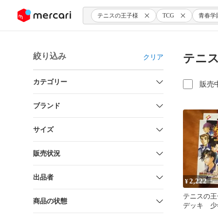
ンツにスキップ
テニスの王子様
TCG
青春学
絞り込み
テニス
クリア
カテゴリー
販売
ブランド
サイズ
販売状況
出品者
2,222
¥
テニスの王
商品の状態
デッキ 
カードゲーム