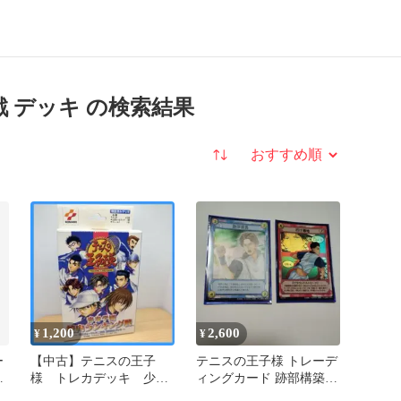
戦 デッキ の検索結果
並び替え
1,200
2,600
¥
¥
ー
【中古】テニスの王子
テニスの王子様 トレーデ
様 トレカデッキ 少年
ィングカード 跡部構築済
ジャンプ カードゲーム
みデッキ