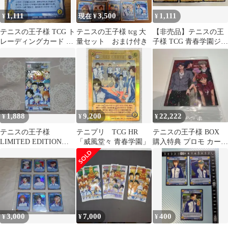
1,111
3,500
1,111
¥
現在 ¥
¥
テニスの王子様 TCG ト
テニスの王子様 tcg 大
【非売品】テニスの王
レーディングカード 学
量セット おまけ付き
子様 TCG 青春学園ジャ
園祭の王子様 特典 氷帝
ージ トレカ 3枚セット
跡部
1,888
9,200
22,222
¥
¥
¥
テニスの王子様
テニプリ TCG HR
テニスの王子様 BOX
LIMITED EDITION
「威風堂々 青春学園」
購入特典 プロモ カード
カード 応募者全員サ
SG1 未開封 1点
ービス
3,000
7,000
400
¥
¥
¥