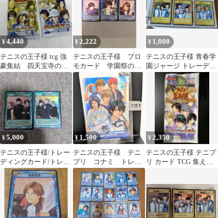
4,440
2,222
1,000
¥
¥
¥
テニスの王子様 tcg 強
テニスの王子様 プロ
テニスの王子様 青春学
豪集結 四天宝寺の実
モカード 学園祭の王
園ジャージ トレーディ
力 パックセット 【未
子様 トレカ TCG 越
ングカード 3枚セット
開封】
前 手塚 跡部
5,000
1,500
2,350
¥
¥
¥
テニスの王子様/トレー
テニスの王子様 テニ
テニスの王子様 テニプ
ディングカード/トレ
プリ コナミ トレ
リ カード TCG 集え！
カ/TCG/青春学園/最強
カ ボックスカード
ジュニア選抜 未開封 1
メンバー
描き下ろし 未開封
パック