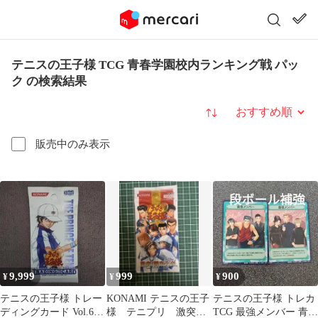
テニスの王子様 TCG 青春学園校内ランキング戦 パッ
ク の検索結果
並び替え
販売中のみ表示
9,999
999
900
¥
¥
¥
テニスの王子様 トレー
KONAMI テニスの王子
テニスの王子様 トレカ
ディングカード Vol.6
様 テニプリ 激突！
TCG 最強メンバー 青