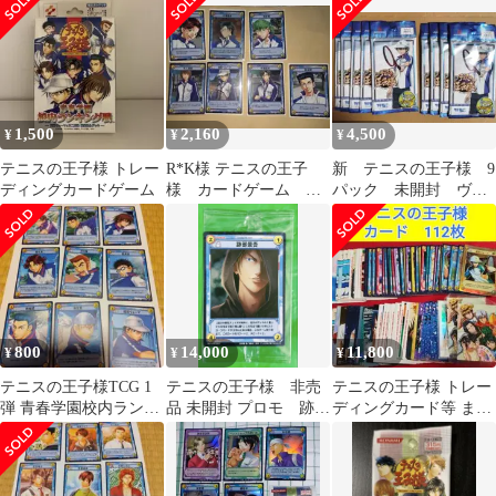
プリ
1,500
2,160
4,500
¥
¥
¥
テニスの王子様 トレー
R*K様 テニスの王子
新 テニスの王子様 9
ディングカードゲーム
様 カードゲーム 非
パック 未開封 ヴァ
売品+レアセット 50枚
イスシュヴァルツブラ
ウ
800
14,000
11,800
¥
¥
¥
テニスの王子様TCG 1
テニスの王子様 非売
テニスの王子様 トレー
弾 青春学園校内ランキ
品 未開封 プロモ 跡部
ディングカード等 まと
ング戦 ノーマルコンプ
景吾 テニプリ
め売り TCG BOX特
41種
典 オ