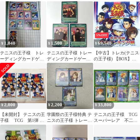
未開封パック
関東大会 トレカ
学 2枚セット 原作
TCG 当時物
5%OFF
1,040
1,500
69,540
¥
¥
¥
テニスの王子様 トレ
テニスの王子様 トレー
【中古】トレカ(テニス
ーディングカードゲー
ディングカードゲーム
の王子様) 【BOX】テ
ム「校内ランキング
トレカ TCG 最強メンバ
ニスの王子様 トレーデ
戦」編 14枚セット
ー 青学
ィングカードゲーム 青
春学園校内ランキング
戦
2,800
2,200
33,800
¥
¥
¥
【未開封】 テニスの王
学園祭の王子様特典 テ
テニスの王子様 TCG
子様 TCG 第1弾 青
ニスの王子様 トレーデ
スーパーレア 不二周
春学園校内ランキング
ィングカード
助 SRセット
戦 3パック