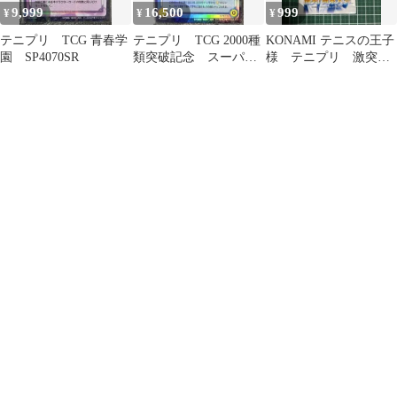
9,999
16,500
999
¥
¥
¥
テニプリ TCG 青春学
テニプリ TCG 2000種
KONAMI テニスの王子
園 SP4070SR
類突破記念 スーパー
様 テニプリ 激突！
レア記念カード 青春
関東大会 トレカ
学園
TCG 当時物