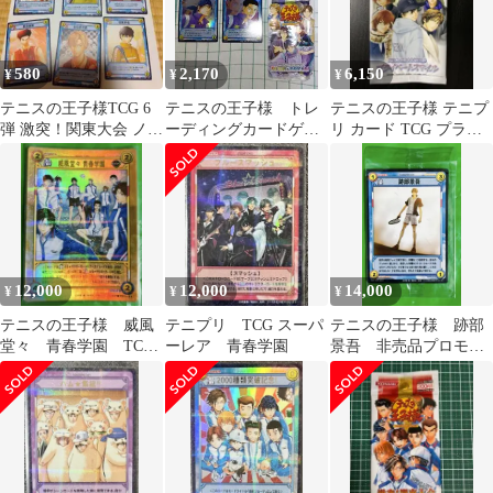
580
2,170
6,150
¥
¥
¥
テニスの王子様TCG 6
テニスの王子様 トレ
テニスの王子様 テニプ
弾 激突！関東大会 ノー
ーディングカードゲー
リ カード TCG プライ
マル 36種
ムRUSH＆DREAMキラ
ベートスマイル 未開封
✨️5枚セット
1パック
12,000
12,000
14,000
¥
¥
¥
テニスの王子様 威風
テニプリ TCG スーパ
テニスの王子様 跡部
堂々 青春学園 TCG
ーレア 青春学園
景吾 非売品プロモ
HR 越前手塚不二海堂
未開封 TCG テニプリ
菊丸テニプリ