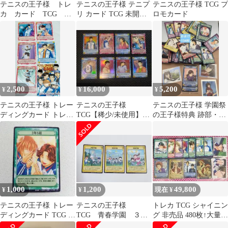
テニスの王子様 トレ
テニスの王子様 テニプ
テニスの王子様 TCG プ
カ カード TCG プ
リ カード TCG 未開封
ロモカード
ロモ 非売品 まとめ
6パック
2,500
16,000
5,200
¥
¥
¥
テニスの王子様 トレー
テニスの王子様
テニスの王子様 学園祭
ディングカード トレ
TCG【稀少/未使用】
の王子様特典 跡部・手
カ ノーマルカード 5
SR/R/PR
塚・リョーマ トレカ3
枚 テニプリ
枚セット
1,000
1,200
49,800
¥
¥
現在 ¥
テニスの王子様 トレー
テニスの王子様
トレカ TCG シャイニン
ディングカード TCG ト
TCG 青春学園 ３枚
グ 非売品 480枚↑大量
レカ テニプリ 3年6組
セット
テニスの王子様 テニ