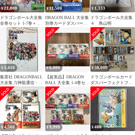
21,800
11,500
1,333
¥
¥
¥
ドラゴンボール大全集
DRAGON BALL 大全集
ドラゴンボール大全集
全巻セット 1-7巻＋補
別巻カードダスパーフ
４ 鳥山明
巻 初版
ェクトファイル PART1
3,410
6,000
38,000
¥
¥
¥
集英社 DRAGONBALL
【超美品】DRAGON
ドラゴンボールカード
大全集 7(神龍通信・帯
BALL 大全集 1-4巻セッ
ダスパーフェクトファ
欠) (両欠)
ト
イル大全集別巻カード
まとめ売り
4,500
9,999
400
¥
¥
¥