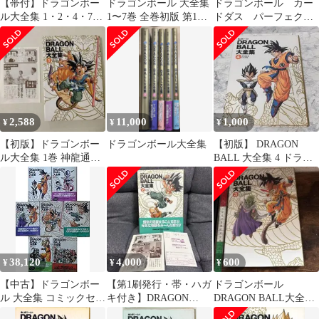
【帯付】ドラゴンボー
ドラゴンボール 大全集
ドラゴンボール カー
ル大全集 1・2・4・7巻
1〜7巻 全巻初版 第1刷
ドダス パーフェクト
4冊セット 鳥山明 初版
鳥山明
ファイル 付録 スー
あり
パーバトル 1996
2,588
11,000
1,000
¥
¥
¥
【初版】ドラゴンボー
ドラゴンボール大全集
【初版】 DRAGON
ル大全集 1巻 神龍通信
BALL 大全集 4 ドラゴ
第1号付き 鳥山明
ンボール 鳥山明 4巻
38,120
4,000
600
¥
¥
¥
【中古】ドラゴンボー
【第1刷発行・帯・ハガ
ドラゴンボール
ル 大全集 コミックセッ
キ付き】DRAGON
DRAGON BALL大全集
ト[マーケットプレイス
BALL(ドラゴンボール)
ポスター付 4