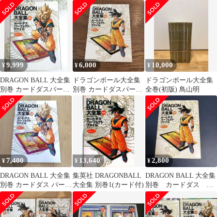
発行
パーフェクトファイル
カード付
9,999
6,000
10,000
¥
¥
¥
DRAGON BALL 大全集
ドラゴンボール大全集
ドラゴンボール大全集
別巻 カードダスパーフ
別巻 カードダスパーフ
全巻(初版) 鳥山明
ェクトファイル PART2
ェクトファイル PART1
初版
7,400
13,640
2,800
¥
¥
¥
DRAGON BALL 大全集
集英社 DRAGONBALL
DRAGON BALL 大全集
別巻 カードダス パーフ
大全集 別巻1(カード付)
別巻 カードダス パ
ェクトファイルPART2
ーフェクトファイル