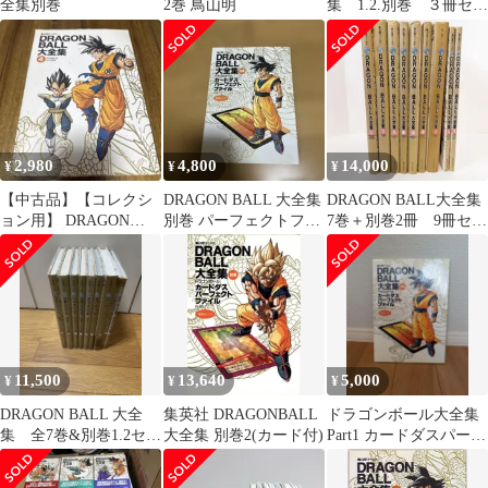
全集別巻
2巻 鳥山明
集 1.2.別巻 ３冊セッ
ト
2,980
4,800
14,000
¥
¥
¥
【中古品】【コレクシ
DRAGON BALL 大全集
DRAGON BALL大全集
ョン用】 DRAGON
別巻 パーフェクトファ
7巻＋別巻2冊 9冊セッ
BALL大全集 4 巻
イル パート1
ト【全初版】ドラゴン
ボール
11,500
13,640
5,000
¥
¥
¥
DRAGON BALL 大全
集英社 DRAGONBALL
ドラゴンボール大全集
集 全7巻&別巻1.2セッ
大全集 別巻2(カード付)
Part1 カードダスパーフ
ト
ェクトファイル 第1刷
発行