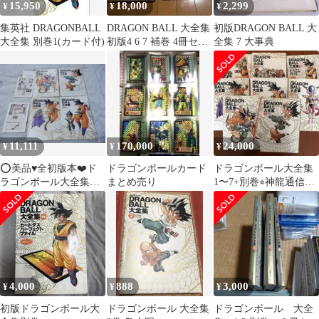
15,950
18,000
2,299
¥
¥
¥
集英社 DRAGONBALL
DRAGON BALL 大全集
初版DRAGON BALL 大
大全集 別巻1(カード付)
初版4 6 7 補巻 4冊セッ
全集 7 大事典
ト
11,111
170,000
24,000
¥
¥
¥
⭕️美品♥️全初版本❤️ド
ドラゴンボールカード
ドラゴンボール大全集
ラゴンボール大全集★
まとめ売り
1〜7+別巻⭐︎神龍通信ア
全４巻セット★鳥山明
リ⭐︎初版
★セル本
4,000
888
3,000
¥
¥
¥
初版ドラゴンボール大
ドラゴンボール 大全集
ドラゴンボール 大全