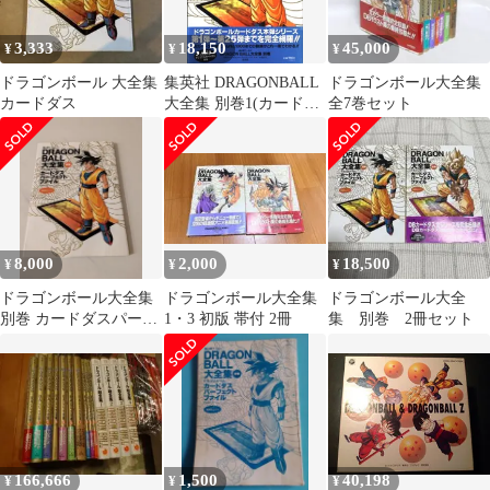
3,333
18,150
45,000
¥
¥
¥
ドラゴンボール 大全集
集英社 DRAGONBALL
ドラゴンボール大全集
カードダス
大全集 別巻1(カード・
全7巻セット
帯付) (完品)
8,000
2,000
18,500
¥
¥
¥
ドラゴンボール大全集
ドラゴンボール大全集
ドラゴンボール大全
別巻 カードダスパーフ
1・3 初版 帯付 2冊
集 別巻 2冊セット
ェクトファイル
166,666
1,500
40,198
¥
¥
¥