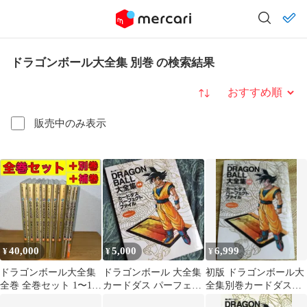
ドラゴンボール大全集 別巻 の検索結果
並び替え
販売中のみ表示
40,000
5,000
6,999
¥
¥
¥
ドラゴンボール大全集
ドラゴンボール 大全集
初版 ドラゴンボール大
全巻 全巻セット 1〜10
カードダス パーフェク
全集別巻カードダスパ
巻 別巻 補巻
トファイル 初版 第1刷
ーフェクトファイル