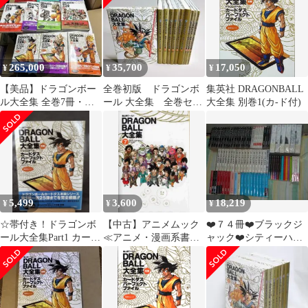
265,000
35,700
17,050
¥
¥
¥
【美品】ドラゴンボー
全巻初版 ドラゴンボ
集英社 DRAGONBALL
ル大全集 全巻7冊・別
ール 大全集 全巻セッ
大全集 別巻1(カ-ド付)
巻2冊・補巻初版セット
ト 全７巻＆別巻1、2
＆補巻 全10巻
5,499
3,600
18,219
¥
¥
¥
☆帯付き！ドラゴンボ
【中古】アニメムック
❤️７４冊❤️ブラックジ
ール大全集Part1 カード
≪アニメ・漫画系書籍
ャック❤️シティーハン
ダスパーフェクトファ
≫ 付属品付)DRAGON
ター など★手塚治虫セ
イル☆
BALL 大全集 7
ット★文庫版
DRAGON BALL 大事典