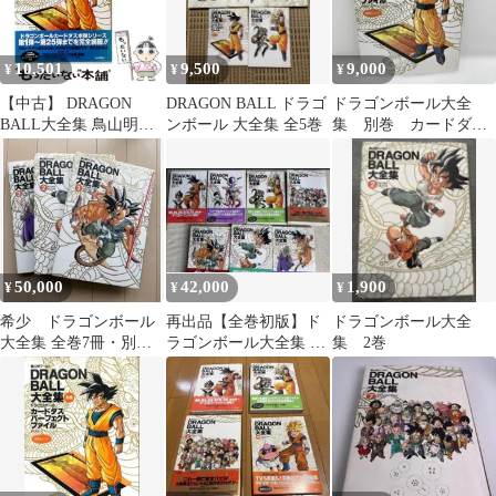
10,501
9,500
9,000
¥
¥
¥
【中古】 DRAGON
DRAGON BALL ドラゴ
ドラゴンボール大全
BALL大全集 鳥山明ワ
ンボール 大全集 全5巻
集 別巻 カードダス
ールド 別巻 / 鳥山 明 /
パーフェクトファイル
集英社
PART1 初版
50,000
42,000
1,900
¥
¥
¥
希少 ドラゴンボール
再出品【全巻初版】ド
ドラゴンボール大全
大全集 全巻7冊・別巻1
ラゴンボール大全集 全
集 2巻
冊 初版セット
9巻 帯付・付録未使用⁠