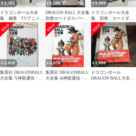
3,500
8,500
9,000
¥
¥
¥
ドラゴンボール大全
DRAGON BALL 大全集
ドラゴンボール大全
集 補巻 TVアニメー
別巻カードダスパーフ
集 別巻 カードダス
ションPART3 初版
ェクトファイルPART2
パーフェクトファイル
PART 2
3,410
4,070
1,000
¥
¥
¥
集英社 DRAGONBALL
集英社 DRAGONBALL
ドラゴンボール
大全集 7(神龍通信・帯
大全集 4(神龍通信・帯
DRAGON BALL大全集
欠) (両欠)
付) (完品)
ポスター付 4