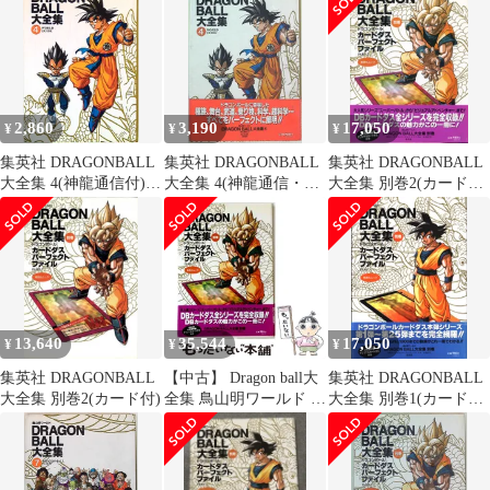
セット] d2ldlup
大全集②
2,860
3,190
17,050
¥
¥
¥
集英社 DRAGONBALL
集英社 DRAGONBALL
集英社 DRAGONBALL
大全集 4(神龍通信付)
大全集 4(神龍通信・帯
大全集 別巻2(カード・
(帯欠)
付) (完品)
帯付) (完品)
13,640
35,544
17,050
¥
¥
¥
集英社 DRAGONBALL
【中古】 Dragon ball大
集英社 DRAGONBALL
大全集 別巻2(カード付)
全集 鳥山明ワールド 別
大全集 別巻1(カード・
巻 part 2 ドラゴンボー
帯付) (完品)
ルカードダスパーフェ
クトファイル / 鳥山明 /
集英社