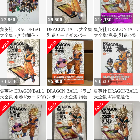
2,860
9,500
18,150
¥
¥
¥
集英社 DRAGONBALL
DRAGON BALL 大全集
集英社 DRAGONBALL
大全集 7(神龍通信・帯
別巻カードダスパーフ
大全集(完品)別巻2(帯
欠) (両欠)
ェクトファイルPART1
付)
13,640
5,900
3,630
¥
¥
¥
集英社 DRAGONBALL
DRAGON BALLドラゴ
集英社 DRAGONBALL
大全集 別巻1(カード付)
ンボール大全集 補巻
大全集 4(神龍通信・帯
付) (完品)