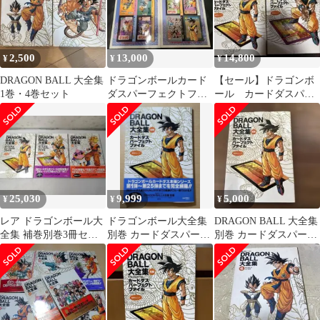
2,500
13,000
14,800
¥
¥
¥
DRAGON BALL 大全集
ドラゴンボールカード
【セール】ドラゴンボ
1巻・4巻セット
ダスパーフェクトファ
ール カードダスパー
イル付属カードダス
フェクトファイル 大
【台紙未剥がし品】
全集 別巻2冊セット
25,030
9,999
5,000
¥
¥
¥
レア ドラゴンボール大
ドラゴンボール大全集
DRAGON BALL 大全集
全集 補巻別巻3冊セッ
別巻 カードダスパーフ
別巻 カードダスパーフ
ト カードダスパーフェ
ェクトファイル PART1
ェクトファイル
クトファイル
PART1