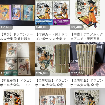
PART1
2,600
40,000
9,400
¥
¥
¥
【希少】ドラゴンボー
【付録カード付】ドラ
【中古】アニメムック
ル大全集 別巻付録カー
ゴンボール 大全集 カー
≪アニメ・漫画系書籍
ドダス3種 只今10%OFF
ドダス 2冊 初版 1996年
≫ 付属品付)DRAGON
中！
BALL 大全集 別巻 カー
ドダスパーフェクトフ
ァイル PART1 (カード
付き)
7,000
26,800
22,222
¥
¥
¥
【初版多数】ドラゴン
【全巻初版】ドラゴン
【全巻初版】ドラゴン
ボール大全集 1.2.7.補
ボール 大全集 全巻 +
ボール大全集 全7巻セ
巻
補巻 鳥山明
ット 鳥山明集英社