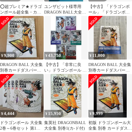
⭕️超プレミア★ドラゴ
ユンザビット様専用
【中古】「ドラゴンボ
ンボール超全集・カー
DRAGON BALL大全集
ール」「ドラゴンボー
ドダス別巻・補巻・大
別巻カードダスパーフ
ルZ」大全集
全集★全巻セット
ェクトファイル
9,900
43,750
11,000
¥
¥
¥
DRAGON BALL 大全集
【中古】「非常に良
DRAGON BALL 大全集
別巻カードダスパーフ
い」ドラゴンボール 大
別巻カードダスパーフ
ェクトファイルPart1
全集 コミックセット
ェクトファイルPart1
[マーケットプレイスセ
ット]
4,444
15,950
9,999
¥
¥
¥
ドラゴンボール 大全集
集英社 DRAGONBALL
初版 ドラゴンボール大
2巻～6巻セット 第1版
大全集 別巻1(カ-ド付)
全集 別巻 カードダス