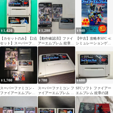
(接触難)
1,420
1,280
940
¥
¥
¥
【カセットのみ】【2点
【動作確認済】ファイ
【中古】攻略本SFC ≪
セット】スーパーファ
アーエムブレム 紋章の
シミュレーションゲー
ミコン ファイアーエム
謎 任天堂 SFC
ム≫ SFC ファイアーエ
ブレム 紋章の謎 ファイ
ムブレム 紋章の謎 必勝
アーエムブレム 聖戦の
攻略法
系譜 任天堂 ニンテンド
ー スーファミ SFC ①
1,700
780
680
¥
¥
¥
スーパーファミコン -
スーパーファミコン フ
SFCソフト ファイアー
ファイアーエムブレム
ァイアーエムブレム 紋
エムブレム 紋章の謎
紋章の謎 RPG SAVE
章の謎
OK