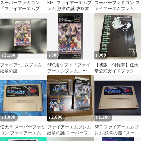
スーパーファミコン
SFC ファイアーエムブ
スーパーファミコン フ
「ファイアーエムブレ
レム 紋章の謎 攻略本
ァイアーエムブレム 紋
ム 紋章の謎」 任天堂公
章の謎
式ガイドブック
3,130
900
800
¥
¥
¥
ファイアｰエムブレム
SFC用ソフト「ファイ
【初版・付録有】任天
紋章の謎
アーエンブレム」〜紋
堂公式ガイドブック フ
章の謎〜
ァイアーエムブレム 紋
章の謎 SFC
1,000
2,000
1,280
¥
¥
¥
任天堂 スーパーファミ
ファイアーエムブレム
SFC ファイアーエムブ
コン ファイアーエムブ
紋章の謎 スーパーファ
レム 紋章の謎 / スーパ
レム 紋章の謎
ミコン
ーファミコン 難あり