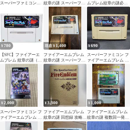
スーパーファミコンソ
紋章の謎 スーパーファ
ムブレム紋章の謎必勝
フト
ミコン ソフト Nintendo
攻略法 （スーパーファ
ミコン完璧攻略シリー
ズ） / ファイティング
スタジオ / 双葉社
780
1,400
690
¥
現在 ¥
¥
【SFC】ファイアーエ
ファイアーエムブレム
スーパーファミコン フ
ムブレム 紋章の謎（ソ
紋章の謎 スーパーファ
ァイアーエムブレム 紋
フトのみ） スーパーフ
ミコン ソフト
章の謎
ァミコン
2,000
3,300
1,000
¥
¥
¥
スーパーファミコン フ
ファイアーエムブレム
ファイアーエムブレム
ァイアーエムブレム 紋
紋章の謎 回想録 攻略本
紋章の謎 複数回一発起
章の謎
FE倶楽部 新紀元社
動確認済