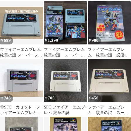
ミコン ソフト
章の謎 箱説付 動作ok
謎 スーパーファミコ
ン
699
1,299
980
¥
¥
¥
ファイアーエムブレム
ファイアーエムブレム
ファイアーエムブレ
紋章の謎 スーパーファ
紋章の謎 スーパーフ
ム 紋章の謎 必勝攻
ミコン ソフトのみ動作
ァミコン
略法 スーパーファミ
確認済み
コン攻略本
745
700
450
¥
¥
¥
❖SFC カセット フ
SFC ファイアーエムブ
ファイアーエムブレ
ァイアーエムブレム
レム 紋章の謎
ム 紋章の謎 スーパ
紋章の謎 スーファミ
ーファミコンソフト
SFC