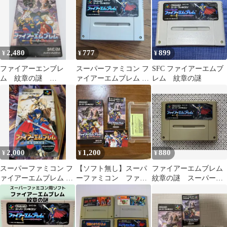
2,480
777
899
¥
¥
¥
ファイアーエンブレ
スーパーファミコン フ
SFC ファイアーエムブ
ム 紋章の謎
ァイアーエムブレム 紋
レム 紋章の謎
FIREEMBLEM スーパ
章の謎
ーファミコン
2,000
1,200
880
¥
¥
¥
スーパーファミコン フ
【ソフト無し】スーパ
ファイアーエムブレム
ァイアーエムブレム 聖
ーファミコン ファイ
紋章の謎 スーパーフ
戦の系譜
アーエムブレム箱、取
ァミコン F
扱説明書