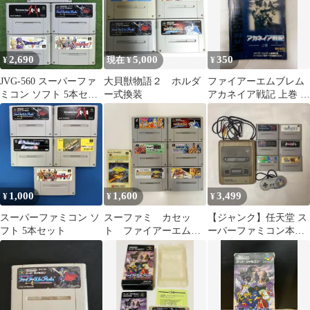
2,690
5,000
350
¥
現在 ¥
¥
JVG-560 スーパーファ
大貝獣物語２ ホルダ
ファイアーエムブレム
ミコン ソフト 5本セッ
ー式換装
アカネイア戦記 上巻 攻
ト
略BOOK
1,000
1,600
3,499
¥
¥
¥
スーパーファミコン ソ
スーファミ カセッ
【ジャンク】任天堂 ス
フト 5本セット
ト ファイアーエムブ
ーパーファミコン本体
レム がんばれ ゴエモ
(SHVC-001)＋ソフトま
ン まとめ売り 6点セ
とめ売り
ット #m00513