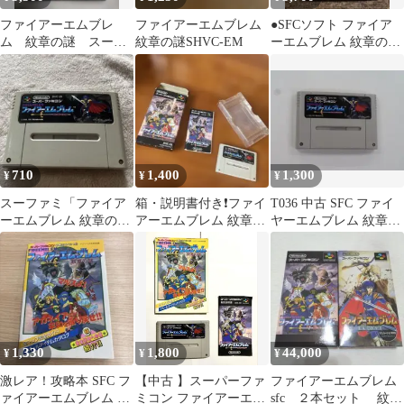
ファイアーエムブレ
ファイアーエムブレム
●SFCソフト ファイア
ム 紋章の謎 スーパ
紋章の謎SHVC-EM
ーエムブレム 紋章の謎
ーファミコンソフト
＋ 聖戦の系譜 (各箱説
なし)
710
1,400
1,300
¥
¥
¥
スーファミ「ファイア
箱・説明書付き❗️ファイ
T036 中古 SFC ファイ
ーエムブレム 紋章の
アーエムブレム 紋章の
ヤーエムブレム 紋章の
謎」任天堂
謎 スーパーファミコ
謎 動確済 ソフトのみ
ン
1,330
1,800
44,000
¥
¥
¥
激レア！攻略本 SFC フ
【中古 】スーパーファ
ファイアーエムブレム
ァイアーエムブレム 紋
ミコン ファイアーエム
sfc ２本セット 紋章