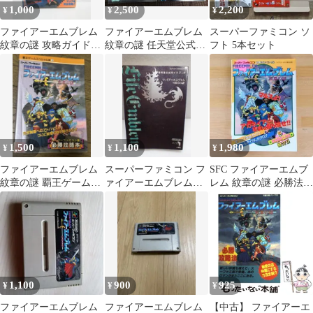
1,000
2,500
2,200
¥
¥
¥
ファイアーエムブレム
ファイアーエムブレム
スーパーファミコン ソ
紋章の謎 攻略ガイドブ
紋章の謎 任天堂公式ガ
フト 5本セット
ック ティーツー出版
イドブック（2冊セッ
ト）
1,500
1,100
1,980
¥
¥
¥
ファイアーエムブレム
スーパーファミコン フ
SFC ファイアーエムブ
紋章の謎 覇王ゲームス
ァイアーエムブレム紋
レム 紋章の謎 必勝法ス
ペシャル 攻略本
章の謎 任天堂公式ガイ
ペシャル
ドブックP2-A
1,100
900
925
¥
¥
¥
ファイアーエムブレム
ファイアーエムブレム
【中古】 ファイアーエ