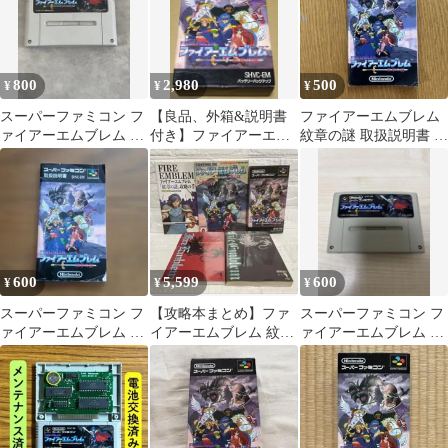
800
2,980
500
¥
¥
¥
スーパーファミコン フ
【良品、外箱&説明書
ファイアーエムブレム
ァイアーエムブレム 紋
付き】ファイアーエム
紋章の謎 取扱説明書 ス
章の謎
ブレム 紋章の謎 スーパ
ーパーファミコン
ーファミコン .
600
5,599
600
¥
¥
¥
スーパーファミコン フ
【攻略本まとめ】ファ
スーパーファミコン フ
ァイアーエムブレム 紋
イアーエムブレム 紋章
ァイアーエムブレム 紋
章の謎 取扱説明書
の謎+攻略本4冊セット/
章の謎
ニンテンドー