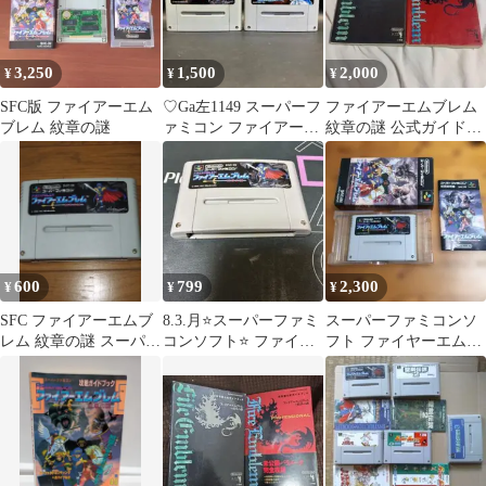
3,250
1,500
2,000
¥
¥
¥
SFC版 ファイアーエム
♡Ga左1149 スーパーフ
ファイアーエムブレム
ブレム 紋章の謎
ァミコン ファイアーエ
紋章の謎 公式ガイドブ
ムブレム ソフト 2点ま
ック 2冊セット
とめ
600
799
2,300
¥
¥
¥
SFC ファイアーエムブ
8.3.月⭐️スーパーファミ
スーパーファミコンソ
レム 紋章の謎 スーパー
コンソフト⭐️ ファイア
フト ファイヤーエムブ
ファミコン ソフト
ーエムブレム紋章の謎
レム 紋章の謎