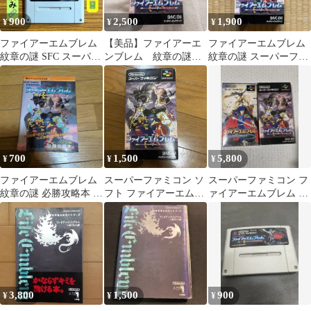
900
2,500
1,900
¥
¥
¥
ファイアーエムブレム
【美品】ファイアーエ
ファイアーエムブレム
紋章の謎 SFC スーパー
ンブレム 紋章の謎
紋章の謎 スーパーファ
ファミコン 電池交換
FIREEMBLEM スーパ
ミコン
済
ーファミコン
700
1,500
5,800
¥
¥
¥
ファイアーエムブレム
スーパーファミコン ソ
スーパーファミコン フ
紋章の謎 必勝攻略本 覇
フト ファイアーエムブ
ァイアーエムブレム 2
王ゲームスペシャル
レム 紋章の謎
本セット
3,800
1,500
900
¥
¥
¥