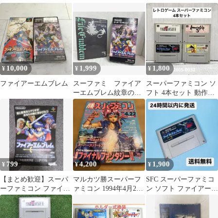
章の謎
ブレム 紋章の謎 ソフト
の謎・聖戦の系譜
攻略本
10,000
1,999
1,800
¥
¥
¥
ファイアーエムブレム
スーファミ ファイア
スーパーファミコン ソ
ーエムブレム紋章の
フト 4本セット 動作確
謎 ソフト攻略本
認済み
799
4,200
1,900
¥
¥
¥
【まとめ歓迎】スーパ
マルカツ勝スーパーフ
SFC スーパーファミコ
ーファミコン ファイア
ァミコン 1994年4月22
ン ソフト ファイアーエ
ーエムブレム 告知 広告
日号 付録付き
ンブレム 紋章の謎
希少 当時物