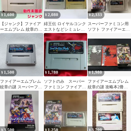
1,600
2,080
2,333
¥
¥
¥
【ジャンク】ファイア
緋王伝 ロイヤルコンク
スーパーファミコン用
ーエムブレム 紋章の謎
エストなどシミュレー
ソフト ファイアーエン
スーパーファミコン
ションゲーム4点
ブレム 紋章の謎
SFC
1,500
1,780
1,980
¥
¥
¥
ファイアーエムブレム
ソフトのみ スーパー
ファイアーエムブレム
紋章の謎 スーパーファ
ファミコン ファイアー
紋章の謎 攻略本2冊セ
ミコン SFC ソフトのみ
エムブレム 紋章の謎
ット スーパーファミコ
SHVC-EM Nintendo 任
ン
天堂 レトロゲーム 中古
3,500
1,250
3,700
¥
¥
¥