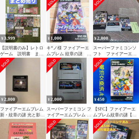
コン 化粧箱付き
3,999
1,000
2,000
¥
¥
¥
【説明書のみ】レトロ
キ*ノ様 ファイアーエ
スーパーファミコンソ
ゲーム 説明書 まと
ムブレム 紋章の謎 ス
フト ファイアーエム
め売り
ーパーファミコン ソ
ブレム紋章の謎 管理
フト 動作確認済
ナンバー3952
2,000
2,000
450
¥
¥
¥
ファイアーエムブレム
スーパーファミコン フ
【SFC】ファイアーエ
新・紋章の謎 光と影の
ァイアーエムブレム 2
ムブレム紋章の謎【起
英雄 DS
本セット
動・セーブ機能確認済
み】