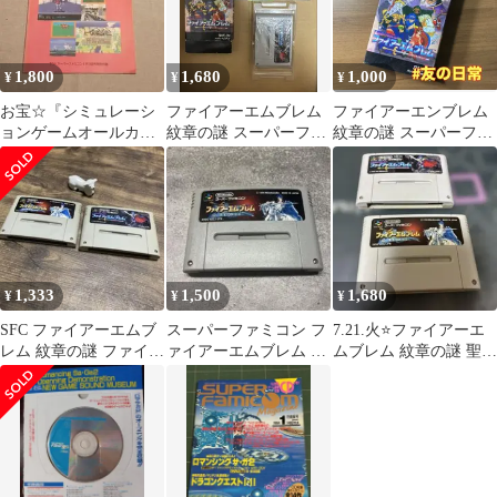
1,800
1,680
1,000
¥
¥
¥
お宝☆『シミュレーシ
ファイアーエムブレム
ファイアーエンブレム
ョンゲームオールカタ
紋章の謎 スーパーファ
紋章の謎 スーパーファ
ログ』The スーパーフ
ミコン 箱説明書操作カ
ミコン ソフト 箱付き
ァミコン特別付録
ード付き
説明書付き 3-170
1,333
1,500
1,680
¥
¥
¥
SFC ファイアーエムブ
スーパーファミコン フ
7.21.火⭐️ファイアーエ
レム 紋章の謎 ファイア
ァイアーエムブレム 聖
ムブレム 紋章の謎 聖戦
ーエムブレム 聖戦の系
戦の系譜 本体
の系譜 スーパーファミ
譜②
コン⭐️