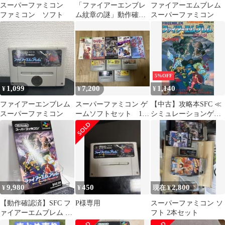
スーパーファミコン
「ファイアーエンブレ
ファイアーエムブレム
ファミコン ソフト
ム紋章の謎」動作確認
スーパーファミコン
済！スーパーファミコ
ンソフト
5%OFF
1,099
7,200
1,140
¥
¥
¥
ファイアーエンブレム
スーパーファミコン ゲ
【中古】攻略本SFC ≪
スーパーファミコン
ームソフトセット 10
シミュレーションゲー
個
ム≫ SFC ファイアーエ
ムブレム 紋章の謎 スー
パーガイド
9,980
450
2,800
¥
¥
現在 ¥
【動作確認済】SFC フ
P様専用
スーパーファミコン ソ
ァイアーエムブレム 紋
フト 2本セット
章の謎 スーパーファミ