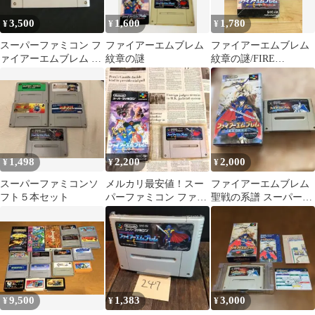
3,500
1,600
1,780
¥
¥
¥
スーパーファミコン フ
ファイアーエムブレム
ファイアーエムブレム
ァイアーエムブレム 紋
紋章の謎
紋章の謎/FIRE
章の謎
EMBLEM 紋章の謎 ス
ーファミ SFC ソフト
mDD071 ● ★
1,498
2,200
2,000
¥
¥
¥
スーパーファミコンソ
メルカリ最安値！スー
ファイアーエムブレム
フト５本セット
パーファミコン ファイ
聖戦の系譜 スーパーフ
アーエンブレム紋章の
ァミコン ソフト
謎 箱付説明書無
9,500
1,383
3,000
¥
¥
¥