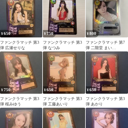
650
750
800
¥
¥
¥
ファンクラマッチ 第3
ファンクラマッチ 第3
ファンクラマッチ 第7
弾 広瀬せりな
弾 なつみ
弾 二階堂 まい
VELOURS
750
650
650
¥
¥
¥
ファンクラマッチ 第3
ファンクラマッチ 第3
ファンクラマッチ 第3
弾 桜みゆう
弾 工藤あいり
弾 あかり