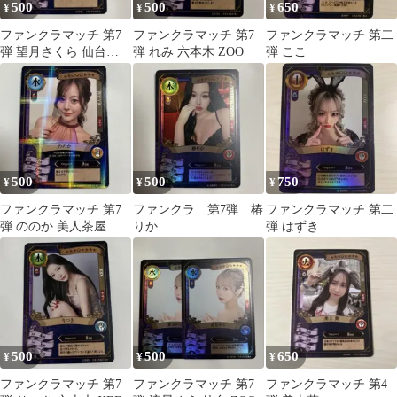
500
500
650
¥
¥
¥
ファンクラマッチ 第7
ファンクラマッチ 第7
ファンクラマッチ 第二
弾 望月さくら 仙台
弾 れみ 六本木 ZOO
弾 ここ
ZOO
500
500
750
¥
¥
¥
ファンクラマッチ 第7
ファンクラ 第7弾 椿
ファンクラマッチ 第二
弾 ののか 美人茶屋
りか
弾 はずき
ANGELFEATHER
500
500
650
¥
¥
¥
ファンクラマッチ 第7
ファンクラマッチ 第7
ファンクラマッチ 第4