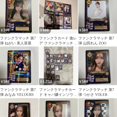
500
400
500
¥
¥
¥
ファンクラマッチ 第7
ファンクラカード 激レ
ファンクラマッチ 第7
弾 ねがい 美人茶屋
ア ファンクラマッチ 6
弾 山田れん ZOO
枚
500
1,752
500
¥
¥
¥
ファンクラマッチ 第7
ファンクラマッチカー
ファンクラマッチ 第7
弾 みなみ VELOURS
ド キャバ嬢インソウ
弾 つかさ VOLER
24枚セット 引退