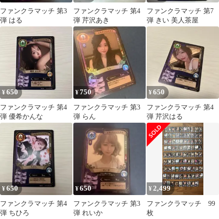
ファンクラマッチ 第3
ファンクラマッチ 第4
ファンクラマッチ 第7
弾 はる
弾 芹沢あき
弾 きい 美人茶屋
650
750
650
¥
¥
¥
ファンクラマッチ 第4
ファンクラマッチ 第3
ファンクラマッチ 第4
弾 優希かんな
弾 らん
弾 芹沢はる
650
650
2,499
¥
¥
¥
ファンクラマッチ 第4
ファンクラマッチ 第3
ファンクラマッチ 99
弾 ちひろ
弾 れいか
枚