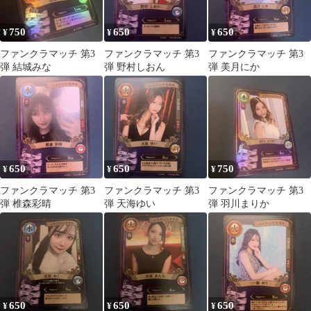
750
650
650
¥
¥
¥
ファンクラマッチ 第3
ファンクラマッチ 第3
ファンクラマッチ 第3
弾 結城みな
弾 野村しおん
弾 美月にか
650
650
750
¥
¥
¥
ファンクラマッチ 第3
ファンクラマッチ 第3
ファンクラマッチ 第3
弾 椎森彩晴
弾 天海ゆい
弾 羽川まりか
650
650
650
¥
¥
¥