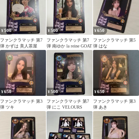
500
500
650
¥
¥
¥
ファンクラマッチ 第7
ファンクラマッチ 第7
ファンクラマッチ 第5
弾 かずは 美人茶屋
弾 南ゆか la reine GOAT
弾 はな
650
500
650
¥
¥
¥
ファンクラマッチ 第3
ファンクラマッチ 第7
ファンクラマッチ 第3
弾 ツキ
弾 にこ VELOURS
弾 あき