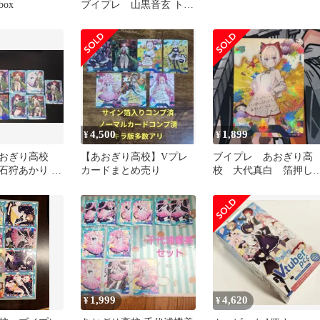
ox
ブイプレ 山黒音玄 トレ
カ まとめ売り サイン sp
4,500
1,899
¥
¥
あおぎり高校
【あおぎり高校】Vプレ
ブイプレ あおぎり高
石狩あかり ト
カードまとめ売り
校 大代真白 箔押し
め売り サイン
イン入り
1,999
4,620
¥
¥