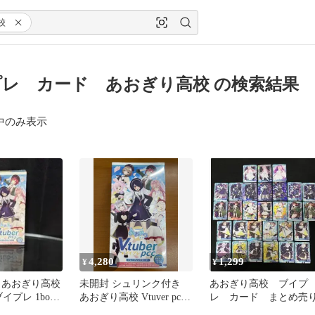
校
レ カード あおぎり高校 の検索結果
中のみ表示
4,280
1,299
¥
¥
 あおぎり高校
未開封 シュリンク付き
あおぎり高校 ブイプ
 ブイプレ 1box
あおぎり高校 Vtuver pcc
レ カード まとめ売
付き
ブイプレ BOX Playing