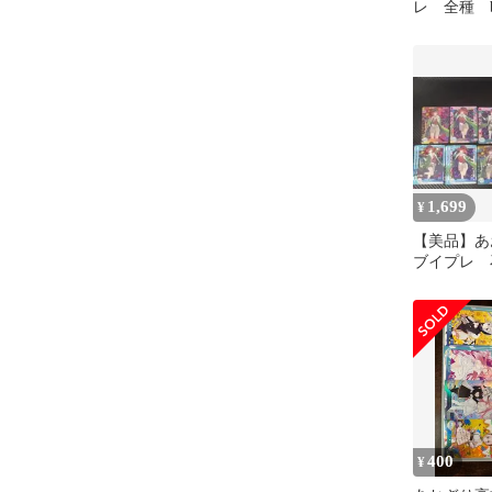
レ 全種 b
1,699
¥
【美品】
ブイプレ 
レカ まと
sp
400
¥