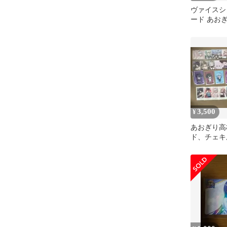
ヴァイスシ
ード あお
ット
3,500
¥
あおぎり高
ド、チェキ