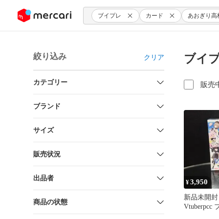
ンツにスキップ
ブイプレ
カード
あおぎり高
絞り込み
ブイプ
クリア
カテゴリー
販売
ブランド
サイズ
販売状況
出品者
3,950
¥
新品未開封
商品の状態
Vtuberpcc
シュリンク