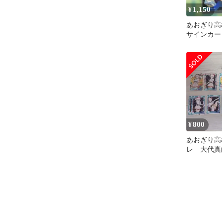
1,150
¥
あおぎり高
サインカー
800
¥
あおぎり高
レ 大代真
とめ売り