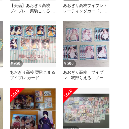
【美品】あおぎり高校
あおぎり高校ブイプレト
ブイプレ 栗駒こまる ト
レーディングカード、R
レカ まとめ売り
コンプリートセット
950
500
¥
¥
あおぎり高校 栗駒こまる
あおぎり高校 ブイプ
ブイプレ カード
レ 我部りえる ノーマ
ルまとめ売り