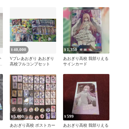
40,000
1,350
¥
¥
か
Vプレあおぎり あおぎり
あおぎり高校 我部りえる
レ
高校フルコンプセット
サインカード
5,000
599
¥
¥
あおぎり高校 ポストカー
あおぎり高校 我部りえる