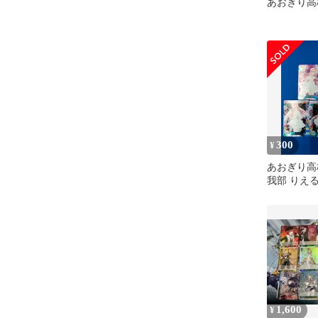
あおぎり高
300
¥
あおぎり高
我部 りえる
セット
1,600
¥