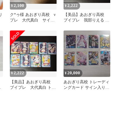
2,100
2,222
¥
¥
り
ク*ゥ様 あおぎり高校 v
【美品】あおぎり高校
プレ 大代真白 サイン
ブイプレ 我部りえる ト
入りカード 2枚セット
レカ まとめ売り サイン
sp
2,222
20,000
¥
¥
【美品】あおぎり高校
あおぎり高校 トレーディ
サ
ブイプレ 大代真白 トレ
ングカード サイン入りSP
カ まとめ売り サイン sp
7枚セット+α