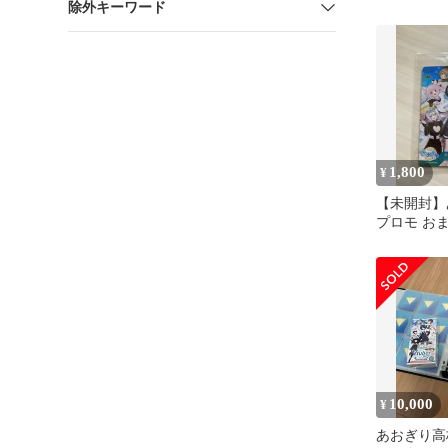
除外キーワード
1,800
¥
【未開封】
プロモ お
10,000
¥
あおぎり高