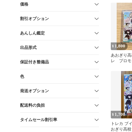
価格
割引オプション
あんしん鑑定
1,800
¥
出品形式
あおぎり高
レ プロモ
保証付き整備品
色
発送オプション
配送料の負担
1,700
¥
タイムセール割引率
トレカ ブイ
おぎり高校