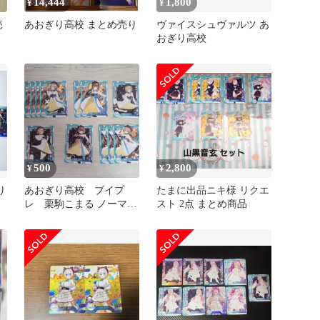
14,444
1,800
¥
¥
売
あおぎり高校 まとめ売り
ヴァイスシュヴァルツ あ
おぎり高校
500
2,800
¥
¥
り
あおぎり高校 ブイプ
たまに出品ニキ様 リクエ
レ 栗駒こまる ノーマル
スト 2点 まとめ商品
まとめ売り