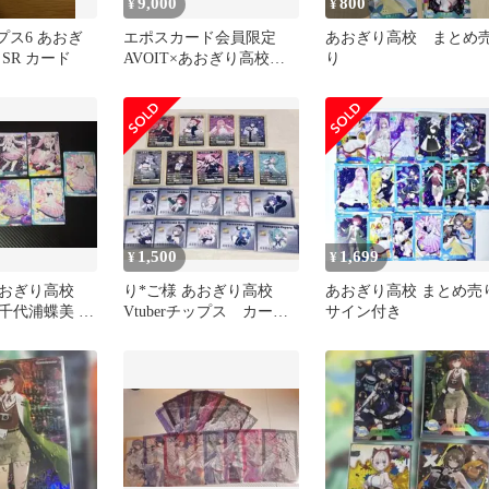
9,000
800
¥
¥
ップス6 あおぎ
エポスカード会員限定
あおぎり高校 まとめ
a SR カード
AVOIT×あおぎり高校コ
り
ラボクリアカードフルコ
ンプ
1,500
1,699
¥
¥
あおぎり高校
り*ご様 あおぎり高校
あおぎり高校 まとめ売
千代浦蝶美 ト
Vtuberチップス カー
サイン付き
め売り サイン
ド まとめ売り