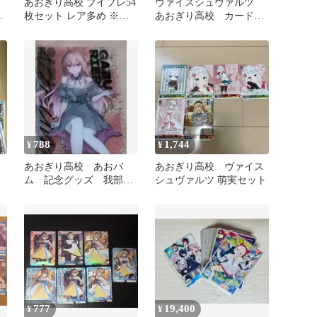
あおぎり高校 ブイプレ54
ヴァイスシュヴァルツ
ブ
枚セット レア多め ※現
あおぎり高校 カード
在使用中のスリーブはつ
113枚 まとめ売り バ
きません
ラ不可
788
1,744
¥
¥
あおぎり高校 あおバ
あおぎり高校 ヴァイス
ム 記念グッズ 我部り
シュヴァルツ 萌実セット
える クリアカード
777
19,400
¥
¥