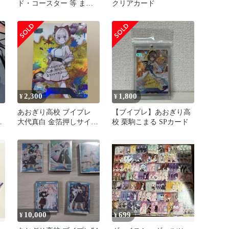
ド・コースター 等 まと
クリアカード
め売り
2,300
1,800
¥
¥
あおぎり高校 ブイプレ
【ブイプレ】あおぎり高
サ
大代真白 金箔押しサイン
校 栗駒こまる SPカード
入り sp
10,000
699
¥
¥