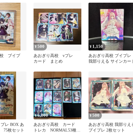
Card Collection
500
1,150
¥
¥
校 ブイプ
あおぎり高校 vプレ
あおぎり高校 ブイプレ
カード まとめ
我部りえる サインカー
6,000
500
¥
¥
プレ BOX あ
あおぎり高校 カード
あおぎり高校 我部りえ
 75枚セット
トレカ NORMAL53種類
ブイプレ 2枚セット