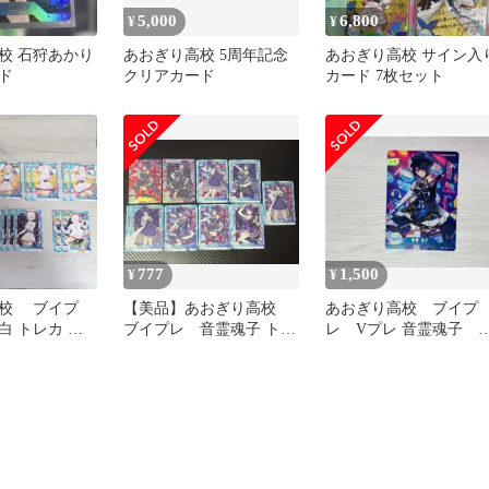
5,000
6,800
¥
¥
校 石狩あかり
あおぎり高校 5周年記念
あおぎり高校 サイン入
ド
クリアカード
カード 7枚セット
777
1,500
¥
¥
校 ブイプ
【美品】あおぎり高校
あおぎり高校 ブイプ
白 トレカ ま
ブイプレ 音霊魂子 トレ
レ Vプレ 音霊魂子 
カ まとめ売り
イン