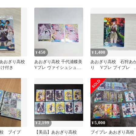
セットプロモ付き
450
1,400
¥
¥
あおぎり高校
あおぎり高校 千代浦蝶美
あおぎり高校 石狩あ
まけ付き
Vプレ ヴァイシュシュバ
り Vプレ ブイプ
ルツ カード
サイン
2,199
5,000
¥
¥
校 ブイプ
【美品】あおぎり高校
ブイプレ あおぎり高校