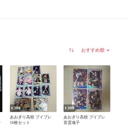
並び替え
300
300
¥
¥
あおぎり高校 ブイプレ
あおぎり高校 ブイプレ
り
16枚セット
音霊魂子