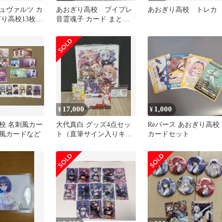
ュヴァルツ カ
あおぎり高校 ブイプレ
あおぎり高校 トレカ
ぎり高校13枚セ
音霊魂子 カード まとめ
売り
17,000
1,000
¥
¥
校 名刺風カー
大代真白 グッズ4点セッ
Reバース あおぎり高校
風カードなど
ト（直筆サイン入りキャ
カードセット
ンバスボード 他）