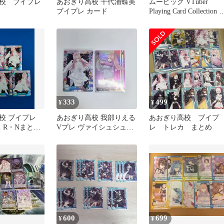
校 ブイプレ
あおぎり高校 千代浦蝶美
ムービック VTuber
ブイプレ カード
Playing Card Collection 
イプレ あおぎり高校
【1BOX】
333
499
¥
¥
校 ブイプレ
あおぎり高校 我部りえる
あおぎり高校 ブイプ
 R・Nまとめ
Vプレ ヴァイシュシュバ
レ トレカ まとめ
ルツ カード
600
699
¥
¥