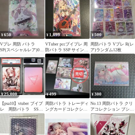
650
1,899
500
¥
¥
¥
Vプレ 周防 パトラ
VTuber pccブイプレ 周
周防パトラ Vプレ R(レ
SP(スペシャルレア)01-
防パトラ SSP サイン付
ア)ランダム12枚
028b
き
25,000
499
300
¥
¥
¥
【psa10】vtuber ブイプ
周防パトラ トレーディ
No.13 周防パトラ クリ
レ 周防パトラ SSP
ングカードコレクショ
アコレクション ブシロ
箔押しサイン
ンクリア 6枚
ード