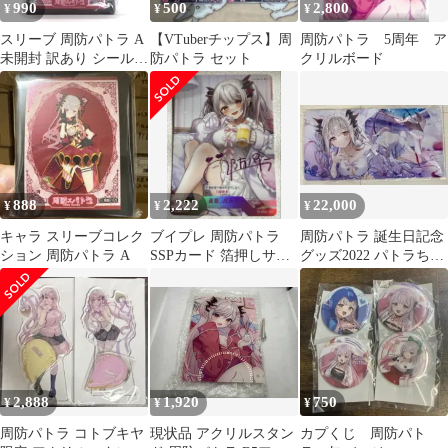
990
500
2,800
¥
¥
¥
スリーブ 周防パトラ A
【VTuberチップス】周
周防パトラ 5周年 ア
未開封 訳あり シール汚
防パトラ セット
クリルボード
れ
888
2,222
22,000
¥
¥
¥
キャラ スリーブコレク
ブイプレ 周防パトラ
周防パトラ 誕生日記念
ション 周防パトラ A
SSPカード 箔押しサイ
グッズ2022 パトラちゃ
ン
んのおっきなラバーマ
ット
2,888
1,920
750
¥
¥
¥
周防パトラ コトブキヤ
現状品 アクリルスタン
カプくじ 周防パト