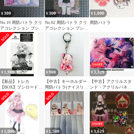
300
300
1,000
¥
¥
¥
No.19 周防パトラ クリ
No.02 周防パトラ クリ
周防パトラ
アコレクション ブシロ
アコレクション ブシロ
ード
ード
5%OFF
1,980
900
3,329
¥
¥
¥
【新品】トレカ
【中古】キーホルダー
【中古】アクリルスタ
【BOX】ブシロード ト
周防パトラ(ナイス!) ア
ンド・アクリルパネル
レーディングカード コ
クリルキーホルダー
周防パトラ 誕生日アク
レクションクリア 周防
「カプくじ バーチャル
リルボード 「バーチャ
パトラ
YouTuber 周防パトラ
ルYouTuber 周防パトラ
オンラインくじ」 C-5
誕生日グッズ2024」
賞
5%OFF
1,000
1,500
3,629
¥
¥
¥