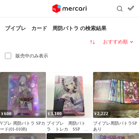
ブイプレ カード 周防パトラ の検索結果
並び替え
販売中のみ表示
600
3,100
2,222
¥
¥
¥
Vプレ 周防パトラ SPカ
ブイプレ 周防パト
ブイプレ周防パトラSP
ード(01-010B)
ラ トレカ SSP 紫
あり
箔押しサイン入り