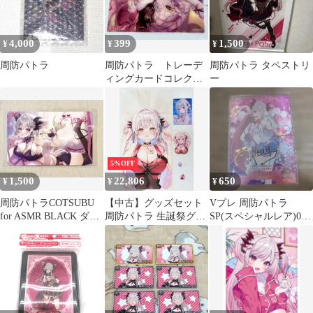
4,000
399
1,500
¥
¥
¥
周防パトラ
周防パトラ トレーデ
周防パトラ タペストリ
ィングカードコレクシ
ー
ョン
5%OFF
1,500
22,806
650
¥
¥
¥
周防パトラCOTSUBU
【中古】グッズセット
Vプレ 周防パトラ
for ASMR BLACK ダウ
周防パトラ 生誕祭グッ
SP(スペシャルレア)01-
ンロードカード
ズ2025 全部セット 「バ
013b
ーチャルYouTuber 周防
パトラ 生誕祭2025」