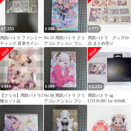
7,555
300
777
¥
¥
¥
周防パトラ ファンミー
No.10 周防パトラ クリ
周防パトラ グッズ10
ティング 直筆サインカ
アコレクション ブシロ
点 まとめ売り
ード カードケース パス
ード
ケース
444
300
2,222
¥
¥
¥
【クリカ】周防パトラ2
No.08 周防パトラ クリ
周防パトラ ag
種セット品
アコレクション ブシロ
COTSUBU for ASMR
ード
Patra