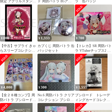
限定 アクリルスタンド
ド 周防パトラ B5アク
ラ 缶バッジ
2種
リルボード バーチャル
YouTuber 774inc. 周防
パトラ5周年記念
800
1,333
700
¥
¥
¥
【中古】サプライ きゃ
カプくじ 周防パトラ 缶
【トレカ】SR 周防パト
らスリーブコレクショ
バッジセット
ラ VTuberチップス2 レ
ン マットシリーズ 周防
アカード トレカ
パトラ A [No.MT1715]
4,000
300
1,555
¥
¥
¥
【全２８種コンプ】周
No.6 周防パトラ クリア
ブシロード トレーデ
防パトラ ブシロードト
コレクション ブシロー
ィングカードコレクシ
レーディングカード
ド
ョンクリア 周防パト
ラ