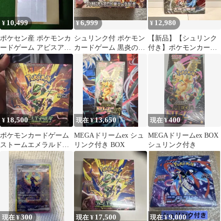
10,499
6,999
12,980
¥
¥
¥
ポケセン産 ポケモンカ
シュリンク付 ポケモン
【新品】【シュリンク
ードゲーム アビスアイ
カードゲーム 黒炎の支
付き】ポケモンカード
シュリンク付き1BOX
配者 デッキビルドBOX
ゲーム 古代の咆哮
BOX
18,500
13,650
400
¥
現在 ¥
現在 ¥
ポケモンカードゲーム
MEGAドリームex シュ
MEGAドリームex BOX
ストームエメラルド
リンク付き BOX
シュリンク付き
BOX
300
17,500
9,000
現在 ¥
現在 ¥
現在 ¥