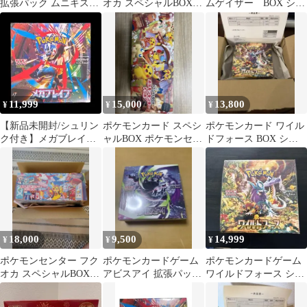
拡張パック ムニキスゼ
オカ スペシャルBOX
ムゲイザー BOX シュ
ロ BOX
シュリンク付き
リンク付 未開封
11,999
15,000
13,800
¥
¥
¥
【新品未開封/シュリン
ポケモンカード スペシ
ポケモンカード ワイル
ク付き】メガブレイブ
ャルBOX ポケモンセン
ドフォース BOX シュ
拡張パック 1BOX メガ
タートウホク シュリ
リンク付き
ルカリオ
ンク付き
18,000
9,500
14,999
¥
¥
¥
ポケモンセンター フク
ポケモンカードゲーム
ポケモンカードゲーム
オカ スペシャルBOX
アビスアイ 拡張パック
ワイルドフォース シュ
新品未開封 シュリンク
シュリンク付き1BOX
リンク付 未開封BOX
付