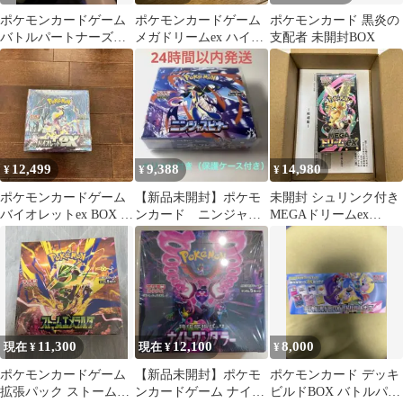
ポケモンカードゲーム
ポケモンカードゲーム
ポケモンカード 黒炎の
バトルパートナーズ
メガドリームex ハイク
支配者 未開封BOX
BOX
ラスパックシュリンク
付き
12,499
9,388
14,980
¥
¥
¥
ポケモンカードゲーム
【新品未開封】ポケモ
未開封 シュリンク付き
バイオレットex BOX シ
ンカード ニンジャス
MEGAドリームex
ュリンク付き
ピナー シュリンクな
1BOX ポケモンカード
し、ペリペリあり
ポケセン
11,300
12,100
8,000
現在 ¥
現在 ¥
¥
ポケモンカードゲーム
【新品未開封】ポケモ
ポケモンカード デッキ
拡張パック ストームエ
ンカードゲーム ナイト
ビルドBOX バトルパー