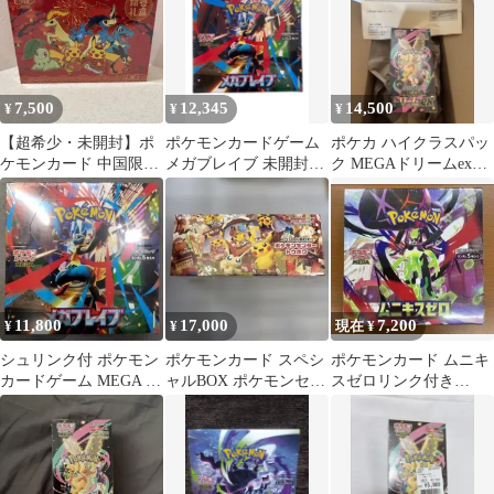
7,500
12,345
14,500
¥
¥
¥
【超希少・未開封】ポ
ポケモンカードゲーム
ポケカ ハイクラスパッ
ケモンカード 中国限定
メガブレイブ 未開封
ク MEGAドリームex
2026年新春box
BOX シュリンクあり
BOXシュリンク付き
未開封
11,800
17,000
7,200
¥
¥
現在 ¥
シュリンク付 ポケモン
ポケモンカード スペシ
ポケモンカード ムニキ
カードゲーム MEGA 拡
ャルBOX ポケモンセン
スゼロリンク付き
張パック メガブレイブ
ター トウホク【シュリ
1BOX 即日発送
5
ンク付】