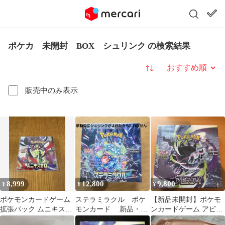
ポケカ 未開封 BOX シュリンク の検索結果
並び替え
販売中のみ表示
8,999
12,800
9,800
¥
¥
¥
ポケモンカードゲーム
ステラミラクル ポケ
【新品未開封】ポケモ
拡張パック ムニキスゼ
モンカード 新品・未
ンカードゲーム アビス
ロ1BOX 5枚入り
開封シュリンク付
アイ 1BOX シュリンク