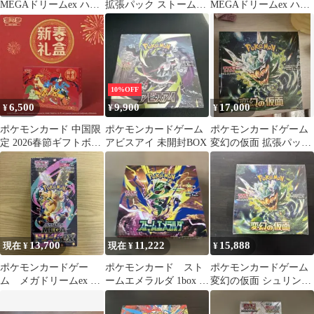
MEGAドリームex ハイ
拡張パック ストームエ
MEGAドリームex ハイ
クラスパック
メラルド 未開封 シュ
クラスパック
リンク無し
10%OFF
6,500
9,900
17,000
¥
¥
¥
ポケモンカード 中国限
ポケモンカードゲーム
ポケモンカードゲーム
定 2026春節ギフトボッ
アビスアイ 未開封BOX
変幻の仮面 拡張パック
クス
未開封BOX シュリンク
付
13,700
11,222
15,888
現在 ¥
現在 ¥
¥
ポケモンカードゲー
ポケモンカード スト
ポケモンカードゲーム
ム メガドリームex 純
ームエメラルダ 1box シ
変幻の仮面 シュリンク
正シュリンク付き
ュリンク無し ぺりぺ
付 未開封BOX
り有り