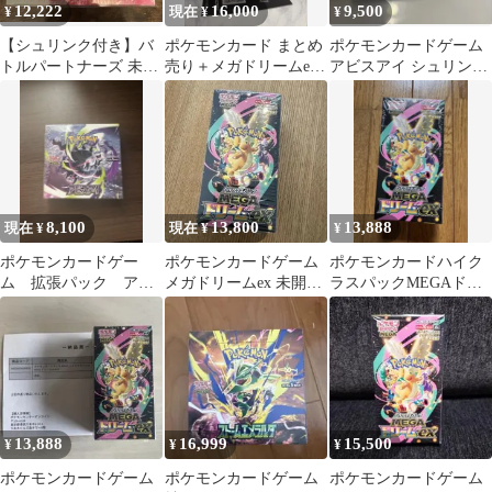
12,222
16,000
9,500
¥
現在 ¥
¥
【シュリンク付き】バ
ポケモンカード まとめ
ポケモンカードゲーム
トルパートナーズ 未開
売り＋メガドリームex
アビスアイ シュリンク
封BOX ポケモンカード
未開封＋アビスアイ空
付・未開封BOX
箱
8,100
13,800
13,888
現在 ¥
現在 ¥
¥
ポケモンカードゲー
ポケモンカードゲーム
ポケモンカードハイク
ム 拡張パック アビ
メガドリームex 未開封
ラスパックMEGAドリ
スアイ シュリンク付
BOX
ームex BOX シュリン
きBOX
ク付き
13,888
16,999
15,500
¥
¥
¥
ポケモンカードゲーム
ポケモンカードゲーム
ポケモンカードゲーム