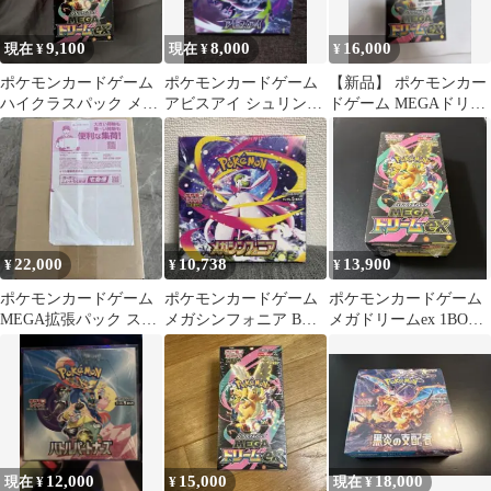
9,100
8,000
16,000
現在 ¥
現在 ¥
¥
ポケモンカードゲーム
ポケモンカードゲーム
【新品】 ポケモンカー
ハイクラスパック メガ
アビスアイ シュリンク
ドゲーム MEGAドリー
ドリームex
付き未開封
ムex シュリンク付
22,000
10,738
13,900
¥
¥
¥
ポケモンカードゲーム
ポケモンカードゲーム
ポケモンカードゲーム
MEGA拡張パック スト
メガシンフォニア BOX
メガドリームex 1BOX
ームエメラルダ BOX
シュリンク付き
シュリンク付き
12,000
15,000
18,000
現在 ¥
¥
現在 ¥