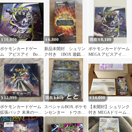
メラルダ BOX シュリ
ワンダラー BOX シュ
トナーズ 未開封 シュリ
ンク付き
リンク付き
ンク付き
10,000
6,800
8,100
¥
¥
現在 ¥
ポケモンカードゲー
新品未開封 シュリン
ポケモンカードゲーム
ム アビスアイ Box
ク付き 1BOX 遊戯王
MEGA アビスアイ
シュリンクなし
UTILITY SELECTION
1BOX シュリンク付
12,999
400
14,000
¥
現在 ¥
¥
ポケモンカードゲーム
スペシャルBOX ポケモ
【未開封】シュリンク
拡張パック 未来の一閃
ンセンター トウホク
付き MEGAドリームex
BOX シュリンク付き
シュリンク付き 未開
BOX ポケカ ポケモン
封
カード