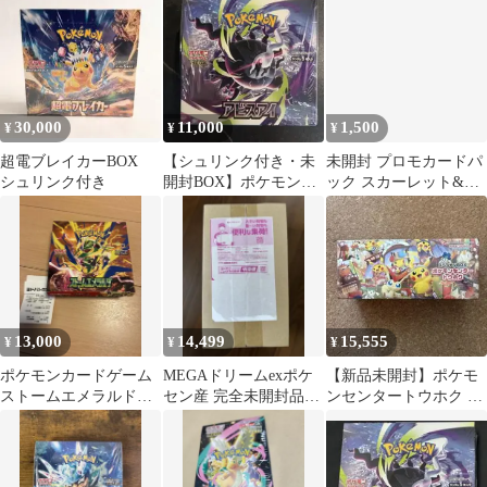
リペリ無
30,000
11,000
1,500
¥
¥
¥
超電ブレイカーBOX
【シュリンク付き・未
未開封 プロモカードパ
シュリンク付き
開封BOX】ポケモンカ
ック スカーレット&バ
ードゲーム MEGA アビ
イオレット 1パック ポ
スアイ
ケカ ポケモン ポケモン
カードゲーム
13,000
14,499
15,555
¥
¥
¥
ポケモンカードゲーム
MEGAドリームexポケ
【新品未開封】ポケモ
ストームエメラルド
セン産 完全未開封品
ンセンタートウホク ス
1BOX シュリンクな
1BOX
ペシャルBOX
し ペリペリなし