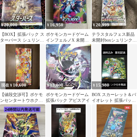
20,000
16,950
20,999
¥
¥
¥
【BOX】拡張パック ス
ポケモンカードゲーム
テラスタルフェス新品
ターバース シュリンク
インフェルノX 未開封
未開封boxシュリンク付
付
BOX シュリンク無し
き
ぺりぺり有り
10,600
13,000
15,980
現在 ¥
¥
¥
【値段交渉可】ポケモ
ポケモンカードゲーム
BOX スカーレット＆バ
ンセンタートウホクス
拡張パック アビスアイ
イオレット 拡張パック
ペシャルBOXシュリン
スカーレットex 未開封
クなしプロモ未開封
ポケカ