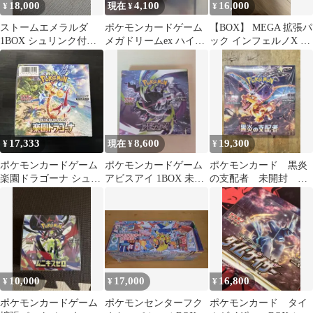
18,000
4,100
16,000
¥
現在 ¥
¥
ストームエメラルダ
ポケモンカードゲーム
【BOX】 MEGA 拡張パ
1BOX シュリンク付き
メガドリームex ハイク
ック インフェルノX シ
未開封
ラスパック
ュリンクなし
17,333
8,600
19,300
¥
現在 ¥
¥
ポケモンカードゲーム
ポケモンカードゲーム
ポケモンカード 黒炎
楽園ドラゴーナ シュリ
アビスアイ 1BOX 未開
の支配者 未開封 シ
ンク付 未開封BOX
封 シュリンク付き
ュリンク付き
10,000
17,000
16,800
¥
¥
¥
ポケモンカードゲーム
ポケモンセンターフク
ポケモンカード タイ