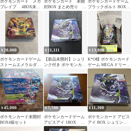
ポケモンカード メガ
ポケモンカード 未開
ポケモンカードゲーム
ブレイブ 4BOX未開
封BOX まとめ売り シ
ブラックボルト BOX
封 シュリンク付き
ュリンク付き
シュリンク付き
20,000
11,111
13,800
¥
¥
¥
ポケモンカードゲーム
【新品未開封】シュリ
K*O様 ポケモンカード
ストームエメラルダ
ンク付き ポケモンカー
ゲーム MEGA ドリーム
BOX
ドゲーム アビスアイ
ex BOX シュリンク、納
BOX
品
45,000
7,700
11,300
¥
¥
¥
ポケモンカード未開封
ポケモンカードゲーム
ポケモンカード アビス
BOX4箱セット
アビスアイ 1BOX ポ
アイ BOX シュリンク
ケカ シュリンク・ペ
付き未開封