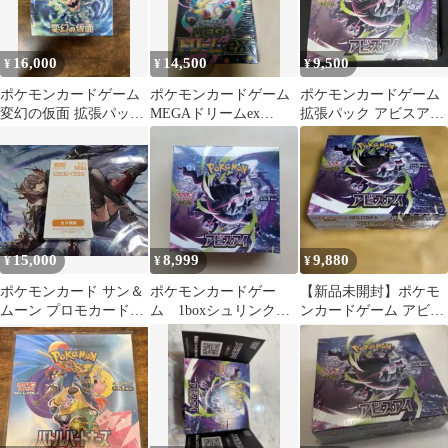
16,000
14,500
9,500
¥
¥
¥
ポケモンカードゲーム
ポケモンカードゲーム
ポケモンカードゲーム
変幻の仮面 拡張パック
MEGAドリームex
拡張パック アビスアイ
未開封BOX
1BOX シュリンク付き
未開封 シュリンク付
き
15,000
8,999
9,880
¥
¥
¥
ポケモンカード サン＆
ポケモンカードゲー
【新品未開封】ポケモ
ムーン プロモカードパ
ム 1boxシュリンク付
ンカードゲーム アビス
ック 第2弾 未開封
き 新品未開封★
アイ 1BOX シュリンク
付き