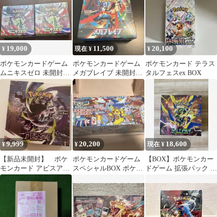
19,000
11,500
20,100
¥
現在 ¥
¥
ポケモンカードゲーム
ポケモンカードゲーム
ポケモンカード テラス
ムニキスゼロ 未開封
メガブレイブ 未開封
タルフェスex BOX
BOX 2点 シュリンク付
BOX
き
9,999
20,200
18,600
¥
¥
現在 ¥
【新品未開封】 ポケ
ポケモンカードゲーム
【BOX】ポケモンカー
モンカード アビスアイ
スペシャルBOX ポケモ
ドゲーム 拡張パック ス
シュリンク付き 未開封
ンセンターフクオカ
トームエメラルダ シュ
1BOX
ポケセン産
リンク付き