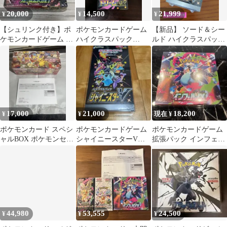
20,000
14,500
21,999
¥
¥
¥
【シュリンク付き】ポ
ポケモンカードゲーム
【新品】 ソード＆シー
ケモンカードゲーム ス
ハイクラスパック
ルド ハイクラスパック
トームエメラルド BOX
MEGA ドリームex BOX
シャイニースターV シ
シュリンク付き
ュリンク付き
17,000
21,000
18,200
¥
¥
現在 ¥
ポケモンカード スペシ
ポケモンカードゲーム
ポケモンカードゲーム
ャルBOX ポケモンセン
シャイニースターV
拡張パック インフェル
ター トウホク
BOX シュリンク付き
ノX BOX
44,980
53,555
24,500
¥
¥
¥