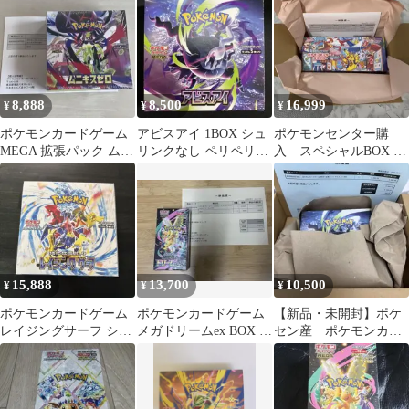
1BOX ペリ付き
付き
8,888
8,500
16,999
¥
¥
¥
ポケモンカードゲーム
アビスアイ 1BOX シュ
ポケモンセンター購
MEGA 拡張パック ムニ
リンクなし ペリペリあ
入 スペシャルBOX ポ
キスゼロ BOX
り【未開封品】
ケモンセンターフクオ
カ
15,888
13,700
10,500
¥
¥
¥
ポケモンカードゲーム
ポケモンカードゲーム
【新品・未開封】ポケ
レイジングサーフ シュ
メガドリームex BOX シ
セン産 ポケモンカー
リンク付 未開封BOX
ュリンク付き
ド アビスアイ 1BOX
シュリンク付き