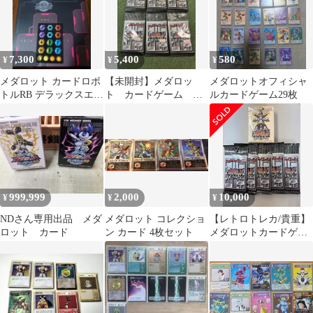
7,300
5,400
580
¥
¥
¥
メダロット カードロボ
【未開封】メダロッ
メダロットオフィシャ
トルRB デラックスエデ
ト カードゲーム ブ
ルカードゲーム29枚
ィション 特典 カードゲ
ースターパック 6パッ
ーム
ク まとめ売り
999,999
2,000
10,000
¥
¥
¥
NDさん専用出品 メダ
メダロット コレクショ
【レトロトレカ/貴重】
ロット カード
ン カード 4枚セット
メダロットカードゲー
ム ベーシックキット
〈カブトバージョン〉
&ブースター５パック
セット（イマジニ
ア/1998年）