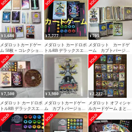
(60枚入）1BOX
1,680
7,777
705
¥
¥
¥
メダロットカードゲー
メダロット カードロボ
メダロット カードゲ
ム 58枚 + コレクション
トルRB デラックスエデ
ーム カブトバージョ
付属カード1枚 まとめ
ィション 特典 カードゲ
ン59枚
売り
ーム
7,500
3,980
2,222
¥
¥
¥
メダロット カードロボ
メダロットカードゲー
メダロット オフィシャ
トルRB デラックスエデ
ム カブトバージョ
ルカードゲーム まとめ
ィション カードゲーム
ン 未開封構築済デッ
売り
おまけ付き
キ(60枚入）1BOX