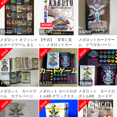
売り
10%OFF
2,222
6,705
4,900
¥
¥
¥
メダロット オフィシャ
【中古】「非常に良
メダロットカードゲー
ルカードゲーム まとめ
い」メダロットカード
ム クワガタバージョ
売り
ロボトル カブトバージ
ン未開封構築済デッキ
ョン
(60枚入）1BOX
705
7,777
5,999
¥
¥
¥
メダロット カードゲ
メダロット カードロボ
メダロット カードロ
ーム カブトバージョ
トルRB デラックスエデ
ボトルRB カードゲー
ン59枚
ィション 特典 カードゲ
ムRB 1式
ーム