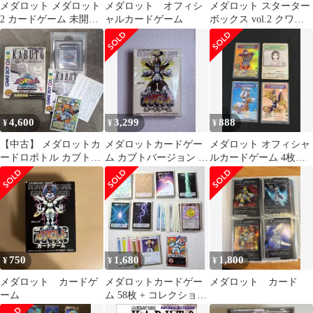
メダロット メダロット
メダロット オフィシ
メダロット スターター
2 カードゲーム 未開封
ャルカードゲーム
ボックス vol.2 クワガ
セット
タ
4,600
3,299
888
¥
¥
¥
【中古】 メダロットカ
メダロットカードゲー
メダロット オフィシャ
ードロボトル カブトバ
ム カブトバージョン 希
ルカードゲーム 4枚セ
ージョン
少
ット
750
1,680
1,800
¥
¥
¥
メダロット カードゲ
メダロットカードゲー
メダロット カード
ーム
ム 58枚 + コレクション
付属カード1枚 まとめ