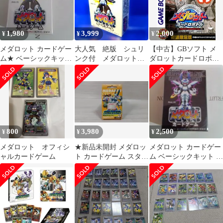
1,980
3,999
2,000
¥
¥
¥
メダロット カードゲー
大人気 絶版 シュリ
【中古】GBソフト メ
ム★ ベーシックキット
ンク付 メダロットカ
ダロットカードロボト
カブトバージョン★未
ブトバージョン カー
ル クワガタバージョン
使用
ドゲーム
800
3,980
2,500
¥
¥
¥
メダロット オフィシ
★新品未開封 メダロッ
メダロット カードゲー
ャルカードゲーム
ト カードゲーム スター
ム ベーシックキット ク
ターボックス Vol.2 ク
ワガタバージョン
ワガタ