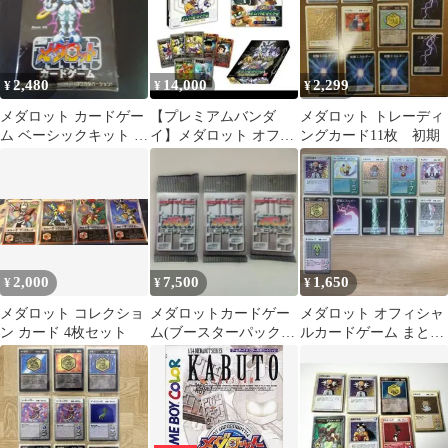
2,480
14,000
2,299
¥
¥
¥
メダロット カードゲー
【プレミアムバンダ
メダロット トレーディ
ム ベーシックキット ク
イ】メダロット オフィ
ングカード11枚 初期
ワガタバージョン
シャルカードゲーム セ
レクションBOX
2,000
7,500
1,650
¥
¥
¥
メダロット コレクショ
メダロットカードゲー
メダロット オフィシャ
ン カード 4枚セット
ム(ブースターパック）
ルカードゲーム まとめ
3パック(1パック10枚入
売り
りＸ3）