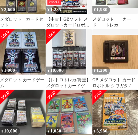
5%OFF
2,600
1,235
1,980
¥
¥
¥
メダロット カードセ
【中古】GBソフト メ
メダロット カー
ット
ダロットカードロボト
ド トレカ
ル カブトバージョン
1,000
10,000
1,200
¥
¥
¥
メダロット カードゲー
【レトロトレカ/貴重】
GB メダロット カード
ム
メダロットカードゲー
ロボトル クワガタ /
ム ベーシックキット
Medabots
〈カブトバージョン〉
&ブースター５パック
セット（イマジニ
ア/1998年）
10,000
1,050
3,980
¥
¥
¥