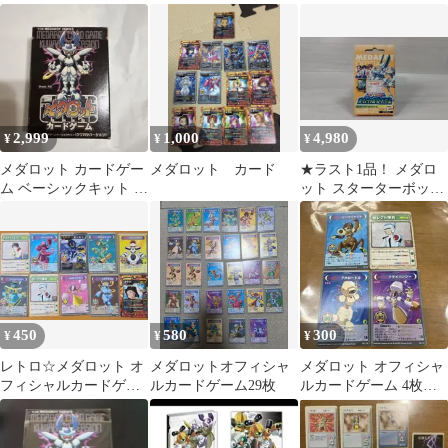
カブトバージョン★未
ブトバージョン カー
新品未開封 美品 シ
使用
ドゲーム
ュリンク付
2,999
1,000
4,980
¥
¥
¥
メダロット カードゲー
メダロット カード
★ラスト1品！ メダロ
ム ベーシックキット ク
ット スターターボック
ワガタバージョン
ス Vol.2 クワガタ 新品
未開封
450
580
300
¥
¥
¥
レトロ☆メダロット オ
メダロットオフィシャ
メダロット オフィシャ
フィシャルカードゲー
ルカードゲーム29枚
ルカードゲーム 4枚セ
ム まとめ売り
ット