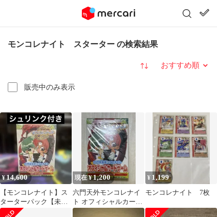
モンコレナイト スターター の検索結果
並び替え
販売中のみ表示
14,600
1,200
1,199
¥
現在 ¥
¥
【モンコレナイト】ス
六門天外モンコレナイ
モンコレナイト 7枚
ターターパック【未開
ト オフィシャルカード
封，完備品】
ゲーム スターターパッ