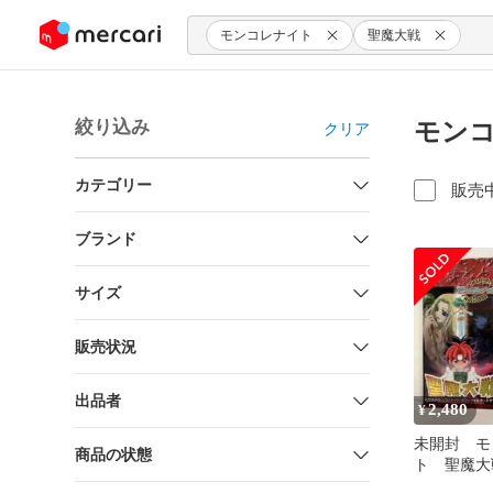
ンツにスキップ
モンコレナイト
聖魔大戦
絞り込み
モンコ
クリア
カテゴリー
販売
ブランド
サイズ
販売状況
出品者
2,480
¥
未開封 モ
商品の状態
ト 聖魔大
セット