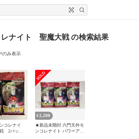
レナイト 聖魔大戦 の検索結果
中のみ表示
2,280
¥
ンコレナイ
★新品未開封 六門天外モ
戦 2パック
ンコレナイト パワーアッ
プセット 聖魔大戦 3点セ