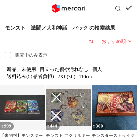
モンスト 激闘ノ大和神話 パック の検索結果
並び替え
販売中のみ表示
新品、未使用
目立った傷や汚れなし
個人
送料込み(出品者負担)
2XL(3L)
110cm
999
444
300
¥
¥
¥
【未開封】モンスター
モンスト アクリルキー
モンスターストライク