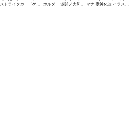
ストライクカードゲー
ホルダー 激闘ノ大和神
マナ 獣神化改 イラスト
ム 「激闘ノ大和神話」
話＆遙かなる理想郷
カード
コンビニ購入特典