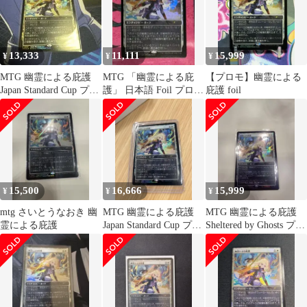
13,333
11,111
15,999
¥
¥
¥
MTG 幽霊による庇護
MTG 「幽霊による庇
【プロモ】幽霊による
Japan Standard Cup プロ
護」 日本語 Foil プロモ
庇護 foil
モ
さいとうなおき
15,500
16,666
15,999
¥
¥
¥
mtg さいとうなおき 幽
MTG 幽霊による庇護
MTG 幽霊による庇護
霊による庇護
Japan Standard Cup プロ
Sheltered by Ghosts プロ
モ
モ Foil