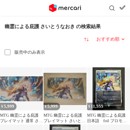
幽霊による庇護 さいとうなおき の検索結果
並び替え
販売中のみ表示
5,999
5,999
11,555
¥
¥
¥
MTG 幽霊による庇護
MTG 幽霊による庇護
MTG 幽霊による庇護
プレイマット 通常 さい
プレイマット さいとう
日本語 foil プロモ
とうなおき
なおき
ジャパンスタンダード