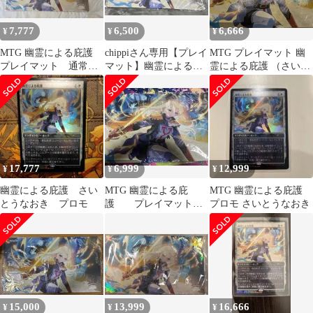
7,777
6,500
6,666
¥
¥
¥
MTG 幽霊による庇護
chippiさん専用【プレイ
MTG プレイマット 幽
プレイマット 通常
マット】幽霊による庇
霊による庇護 （さいと
版 さいとうなおき
護 通常版 さいとう
うなおき）
なおき
17,777
6,999
12,999
¥
¥
¥
幽霊による庇護 さい
MTG 幽霊による庇
MTG 幽霊による庇護
とうなおき プロモ
護 プレイマット
プロモ さいとうなおき
さいとうなおき
15,000
13,999
16,666
¥
¥
¥