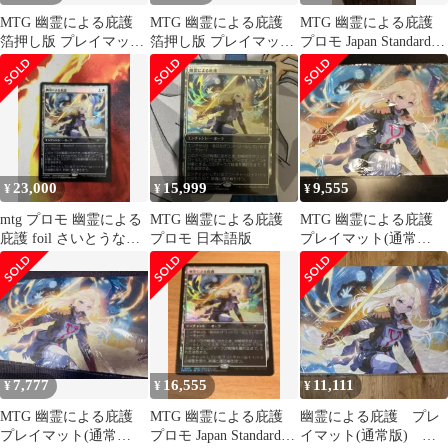
MTG 幽霊による庇護
MTG 幽霊による庇護
MTG 幽霊による庇護
箔押し版 プレイマット
箔押し版 プレイマット
プロモ Japan Standard
さいとうなおき
さいとうなおき
Cup
23,000
15,999
9,555
¥
¥
¥
mtg プロモ 幽霊による
MTG 幽霊による庇護
MTG 幽霊による庇護
庇護 foil さいとうなお
プロモ 日本語版
プレイマット(通常
き
版) さいとうなおき
7,777
16,555
11,111
¥
¥
¥
MTG 幽霊による庇護
MTG 幽霊による庇護
幽霊による庇護 プレ
プレイマット(通常
プロモ Japan Standard
イマット(通常版) さ