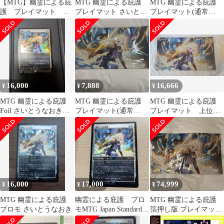
【MTG】幽霊による庇
MTG 幽霊による庇護
MTG 幽霊による庇護
護 プレイマット さ
プレイマット さいとう
プレイマット(通常
いとうなおき【特価】
なおき
版) さいとうなおき
16,000
7,888
16,666
¥
¥
¥
MTG 幽霊による庇護
MTG 幽霊による庇護
MTG 幽霊による庇護
Foil さいとうなおき先
プレイマット(通常
プレイマット 上位賞
生版プロモ
版) さいとうなおき
版 箔押し さいとう
なおき
16,000
17,000
74,999
¥
¥
¥
MTG 幽霊による庇護
幽霊による庇護 プロ
MTG 幽霊による庇護
プロモ さいとうなおき
モMTG Japan Standard
箔押し版 プレイマット
Cup
さいとうなおき