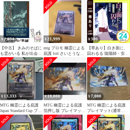
版) さいとうなおき
Cup
いとうなおき
花を手入れする者
2,034
21,999
300
¥
¥
¥
【中古】 きみのそばに
mtg プロモ 幽霊による
【帯あり】白き面に、
も霊がいる 私が出会っ
庇護 foil さいとうなお
囚わるる 陰陽師・安倍
た幽霊・妖怪・妖精・
き
晴明 (角川文庫) 結城 光
霊体たち / 岩崎 照皇 /
流; 伊東 七つ生_08
リヨン社
13,333
18,000
7,000
¥
¥
¥
MTG 幽霊による庇護
MTG 幽霊による庇護
MTG 幽霊による庇護
Japan Standard Cup プロ
箔押し版 プレイマット
プレイマット(通常
モ
さいとうなおき
版) さいとうなおき