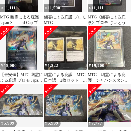
11,111
11,500
11,111
¥
¥
¥
MTG 幽霊による庇護
幽霊による庇護 プロモ
MTG《幽霊による庇
Japan Standard Cup プロ
MTG
護》プロモ さいとうな
モ
おき
15,000
1,222
19,700
¥
¥
¥
【最安値】MTG 幽霊に
幽霊による庇護 MTG
MTG 幽霊による庇
よる庇護 プロモ Japan
日本語 2枚セット
護 ジャパンスタンダ
Standard Cup
DSK
ードカッププロモ サ
リア さいとうなおき
5,999
5,999
7,777
¥
¥
¥