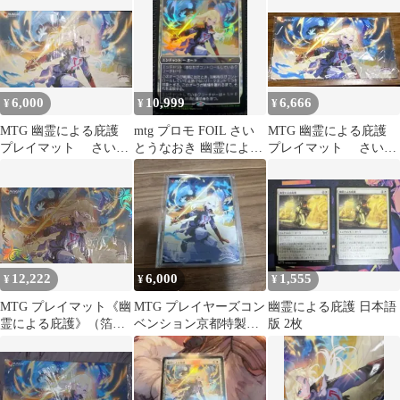
カップ さいとうなお
き B
6,000
10,999
6,666
¥
¥
¥
MTG 幽霊による庇護
mtg プロモ FOIL さい
MTG 幽霊による庇護
プレイマット さいと
とうなおき 幽霊による
プレイマット さいと
うなおき
庇護
うなおき
12,222
6,000
1,555
¥
¥
¥
MTG プレイマット《幽
MTG プレイヤーズコン
幽霊による庇護 日本語
霊による庇護》（箔押
ベンション京都特製・
版 2枚
し版 ) さいとうなおき
プロテクター 幽霊に
よる庇護