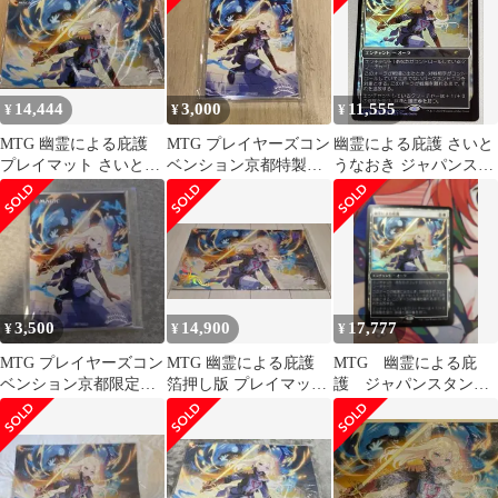
14,444
3,000
11,555
¥
¥
¥
MTG 幽霊による庇護
MTG プレイヤーズコン
幽霊による庇護 さいと
プレイマット さいとう
ベンション京都特製・
うなおき ジャパンスタ
なおき
プロテクター 幽霊に
ンダードカッププロモ
よる庇護
3,500
14,900
17,777
¥
¥
¥
MTG プレイヤーズコン
MTG 幽霊による庇護
MTG 幽霊による庇
ベンション京都限定・
箔押し版 プレイマット
護 ジャパンスタンダ
幽霊による庇護 プロ
さいとうなおき
ードカップ さいとうな
テクター
おき