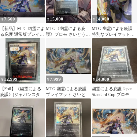
7,500
15,000
14,000
¥
¥
¥
【新品】MTG 幽霊によ
MTG《幽霊による庇
MTG 幽霊による庇護
る庇護 通常版プレイマ
護》プロモ さいとうな
特別なプレイマット
ット
おき
（箔押し版） さいと
うなおきさん
12,999
7,999
14,000
¥
¥
¥
【Foil】《幽霊による
MTG 幽霊による庇護
幽霊による庇護 Japan
庇護》(ジャパンスタン
プレイマット さいとう
Standard Cup プロモ
ダードカッププロモ)
なおき