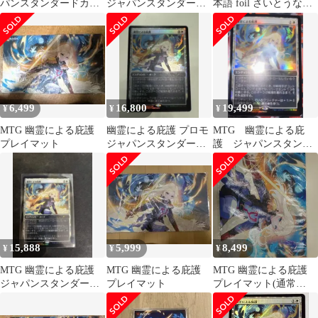
パンスタンダードカッ
ジャパンスタンダード
本語 foil さいとうなお
ププロモ サリア さ
カップ
き プロモ
いとうなおき④
6,499
16,800
19,499
¥
¥
¥
MTG 幽霊による庇護
幽霊による庇護 プロモ
MTG 幽霊による庇
プレイマット
ジャパンスタンダード
護 ジャパンスタンダ
カップ
ードカップ
15,888
5,999
8,499
¥
¥
¥
MTG 幽霊による庇護
MTG 幽霊による庇護
MTG 幽霊による庇護
ジャパンスタンダード
プレイマット
プレイマット(通常
カッププロモ さいとう
版) さいとうなおき
なおき