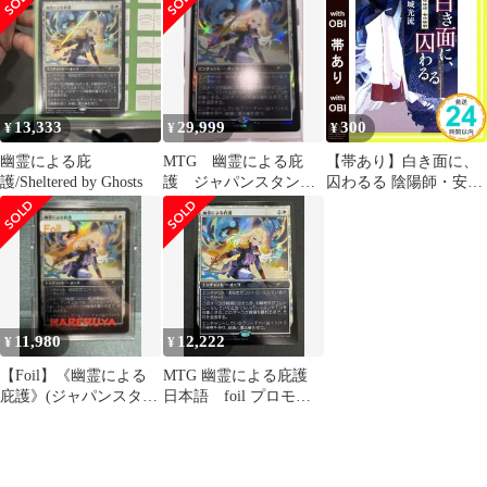
13,333
29,999
300
¥
¥
¥
幽霊による庇
MTG 幽霊による庇
【帯あり】白き面に、
護/Sheltered by Ghosts
護 ジャパンスタンダ
囚わるる 陰陽師・安倍
ードカッププロモ サ
晴明 (角川文庫) 結城 光
リア さいとうなおき
流; 伊東 七つ生_07
11,980
12,222
¥
¥
【Foil】《幽霊による
MTG 幽霊による庇護
庇護》(ジャパンスタン
日本語 foil プロモ
ダードカッププロモ)
ジャパンスタンダード
カップ さいとうなお
き