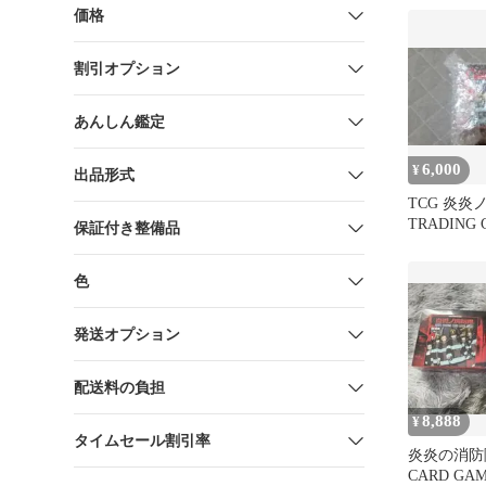
1BOX
価格
割引オプション
あんしん鑑定
6,000
¥
出品形式
TCG 炎炎
TRADING 
保証付き整備品
01 2BOX
色
発送オプション
配送料の負担
8,888
¥
タイムセール割引率
炎炎の消防隊
CARD GA