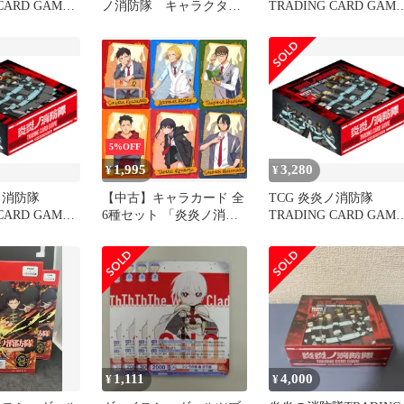
CARD GAME
ノ消防隊 キャラクター
TRADING CARD GAME
ターパック 20
ブック ファイヤーフォ
01 2BOX 未開封
X [01 BOX]
ースファイル
5%OFF
1,995
3,280
¥
¥
ノ消防隊
【中古】キャラカード 全
TCG 炎炎ノ消防隊
CARD GAME
6種セット 「炎炎ノ消防
TRADING CARD GAME
ターパック 20
隊 参ノ章 トレーディン
01 ブースターパック 20
X [01 BOX]
グインスタントフォトカ
パック入りBOX [01 BO
ード」
1,111
4,000
¥
¥