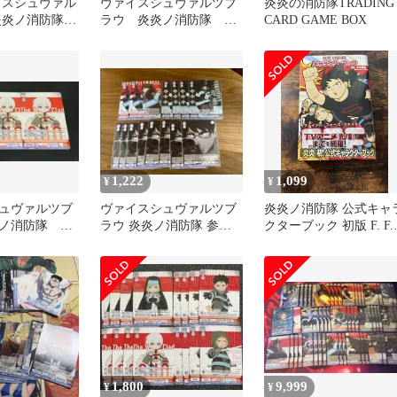
イスシュヴァル
ヴァイスシュヴァルツブ
炎炎の消防隊TRADING
炎炎ノ消防隊
ラウ 炎炎ノ消防隊 4
CARD GAME BOX
ト
枚 プロモ
1,222
1,099
¥
¥
ュヴァルツブ
ヴァイスシュヴァルツブ
炎炎ノ消防隊 公式キャ
ノ消防隊 3
ラウ 炎炎ノ消防隊 参ノ
クターブック 初版 F. F.F
章 武久 火縄
新品
1,800
9,999
¥
¥