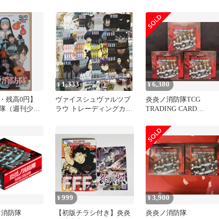
ンク付き
キ パーツ等まとめ売り
殊消防隊セット
1,333
6,380
¥
¥
・残高0円】
ヴァイスシュヴァルツブ
炎炎ノ消防隊TCG
隊（週刊少年
ラウ トレーディングカー
TRADING CARD
QUOカード
ドセット 炎炎ノ消防隊
GAME01 シュリンク付
品）
N4コン
未開封
999
3,900
¥
¥
ノ消防隊
【初版チラシ付き】炎炎
炎炎ノ消防隊