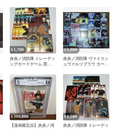
リンク付
1,700
1,000
¥
¥
炎炎ノ消防隊 トレーディ
炎炎ノ消防隊 ヴァイスシ
ングカードゲーム ⑧ 森
ュヴァルツブラウ カード
き
羅日下部 17枚セット
セット
398,000
1,500
¥
¥
【漫画鑑定品】炎炎ノ消
炎炎ノ消防隊 トレーディ