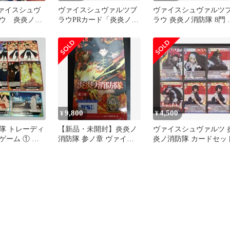
ヴァイスシュヴ
ヴァイスシュヴァルツブ
ヴァイスシュヴァルツ
ウ 炎炎ノ消
ラウPRカード「炎炎ノ消
ラウ 炎炎ノ消防隊 8門 
ド まとめ売
防隊」16枚セット
ッキ
9,800
4,500
¥
¥
隊 トレーディ
【新品・未開封】炎炎ノ
ヴァイスシュヴァルツ 
ゲーム ① 新
消防隊 参ノ章 ヴァイス
炎ノ消防隊 カードセッ
特殊消防隊 13
シュヴァルツブラウ 1box