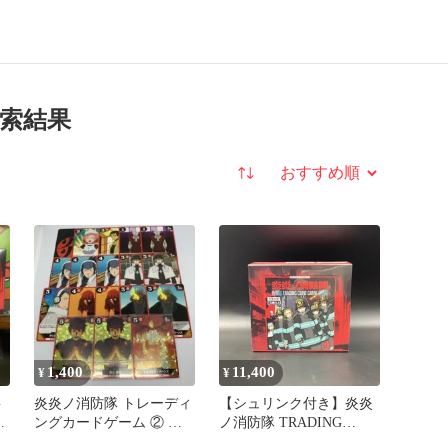
検索結果
並び替え
1,400
11,400
¥
¥
G
炎炎ノ消防隊 トレーディ
【シュリンク付き】炎炎
シ
ングカードゲーム ② 第1
ノ消防隊 TRADING
特殊消防隊 18枚セット
CARD GAME 01 ブース