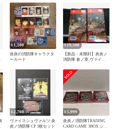
ターパック 1BOX
1,100
19,500
¥
¥
炎炎の消防隊キャラクタ
【新品・未開封】炎炎ノ
ーカード
消防隊 参ノ章 ヴァイス
シュヴァルツブラウ 2box
2,700
5,999
¥
¥
炎
ヴァイスシュヴァルツ 炎
炎炎ノ消防隊TRADING
特
炎ノ消防隊 CP 3枚セット
CARD GAME 3BOX シュ