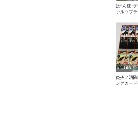
は*ん様 
ァルツブラ
防隊 カー
り
1,100
¥
炎炎ノ消防
ングカード
門紅丸 第7
枚