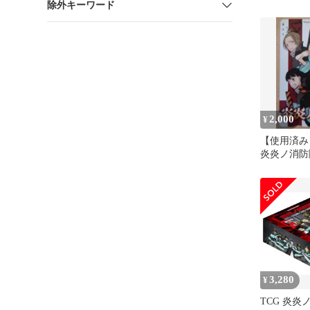
除外キーワード
封 シュリ
2,000
¥
【使用済み
炎炎ノ消防
マガジン）
（懸賞当選
3,280
¥
TCG 炎炎