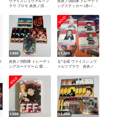
ヴァイスシュヴァルツブ
炎炎ノ消防隊 トレーディ
ラウ プロモ 炎炎ノ消防
ングステッカー (赤パッ
隊 23枚セット パラレル
ケージ) 新品未使用 10パ
ック
800
1,500
¥
¥
ラ
炎炎ノ消防隊 トレーディ
る*る様 ヴァイスシュヴ
.
ングカードゲーム ⑩ 武
ァルツブラウ 炎炎ノ消
久火縄 8枚セット
防隊PRカードセット
600
1,400
¥
¥