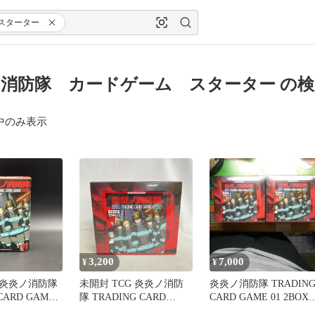
スターター
消防隊 カードゲーム スターター の
中のみ表示
3,200
7,000
¥
¥
炎炎ノ消防隊
未開封 TCG 炎炎ノ消防
炎炎ノ消防隊 TRADIN
CARD GAME
隊 TRADING CARD
CARD GAME 01 2BOX
ターセット
GAME トレカ BOX
ュリンクつき。