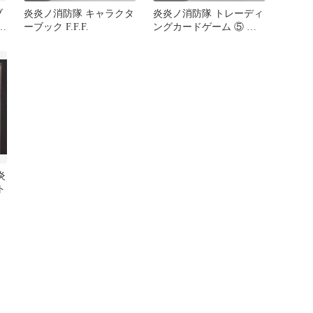
ブ
炎炎ノ消防隊 キャラクタ
炎炎ノ消防隊 トレーディ
デ
ーブック F.F.F.
ングカードゲーム ⑤ 環
古達 武能登 17枚セット
炎
ト