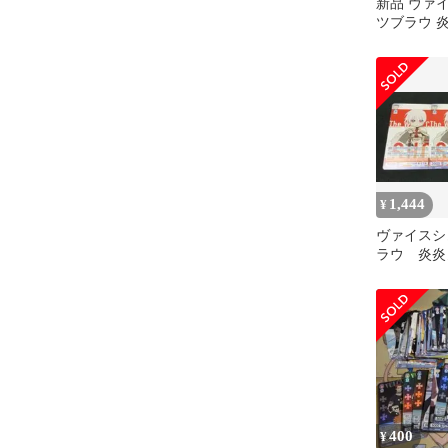
新品 ヴァ
ツブラウ 
3box セッ
1,444
¥
ヴァイスシ
ラウ 炎炎
枚 プロモ
400
¥