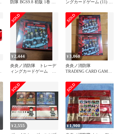
防隊 BGS9.8 初版 1巻 帯
ングカードゲーム (11) 秋
付き
樽桜備 11枚セット
2,444
3,060
¥
¥
炎炎ノ消防隊 トレーデ
炎炎ノ消防隊
ィングカードゲーム
TRADING CARD GAME
BOX 未開封 シュリン
01 2BOX シュリンク付
X]
ク付き
2,555
1,900
¥
¥