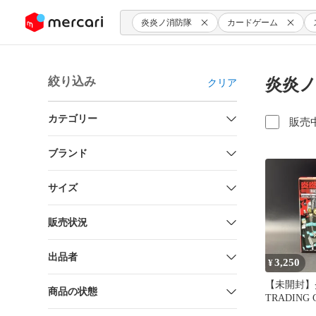
ンツにスキップ
炎炎ノ消防隊
カードゲーム
絞り込み
炎炎ノ
クリア
カテゴリー
販売
ブランド
サイズ
販売状況
出品者
3,250
¥
【未開封】
商品の状態
TRADING 
01 スター