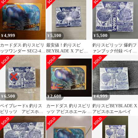
ト
4,999
5,100
5,500
¥
¥
¥
カードダス 釣りスピリ
最安値！釣りスピ
釣りスピリッツ 爆釣フ
ッツワンダー SEC2-40
BEYBLADE X アビス
ァンブック付録 ベイブ
アビスホエール
ホエールベイ 23時迄の
レード アビスホエール
購入当日出荷
6,500
2,600
4,999
¥
¥
¥
ベイブレードx 釣りス
カードダス 釣りスピリ
釣りスピBEYBLADE X
ピリッツ アビスホエ
ッツ アビスホエール ワ
アビスホエールベイ
ール 1-80GF
ンダークラス