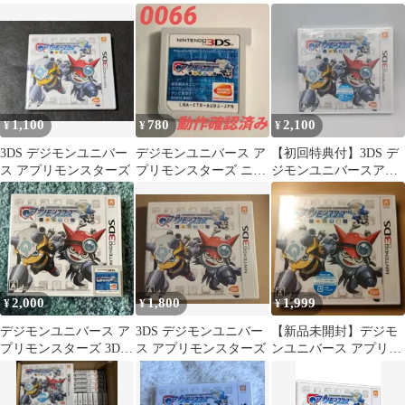
テンドー 3DS ソフトの
み
1,100
780
2,100
¥
¥
¥
3DS デジモンユニバー
デジモンユニバース ア
【初回特典付】3DS デ
ス アプリモンスターズ
プリモンスターズ ニン
ジモンユニバースアプ
テンドー 0066 動作
リモンスターズ
確認済み
2,000
1,800
1,999
¥
¥
¥
デジモンユニバース ア
3DS デジモンユニバー
【新品未開封】デジモ
プリモンスターズ 3DS
ス アプリモンスターズ
ンユニバース アプリモ
ソフト 特典付き 未使用
ンスターズ 3DS