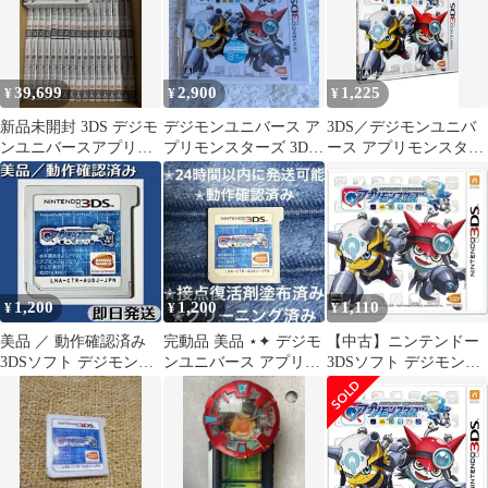
39,699
2,900
1,225
¥
¥
¥
新品未開封 3DS デジモ
デジモンユニバース ア
3DS／デジモンユニバ
ンユニバースアプリモ
プリモンスターズ 3DS
ース アプリモンスター
ンスターズ 40本セット
初回特典付 未開封
ズ
1,200
1,200
1,110
¥
¥
¥
美品 ／ 動作確認済み
完動品 美品 ⋆✦ デジモ
【中古】ニンテンドー
3DSソフト デジモンユ
ンユニバース アプリモ
3DSソフト デジモンユ
ニバース アプリモンス
ンスターズ 3DS カセッ
ニバース アプリモンス
ターズ
ト
ターズ