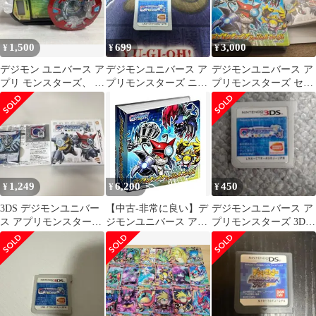
1,500
699
3,000
¥
¥
¥
デジモン ユニバース ア
デジモンユニバース ア
デジモンユニバース ア
プリ モンスターズ、 ア
プリモンスターズ ニン
プリモンスターズ セッ
プリ ドライブ
テンドー 3DS
ト
1,249
6,200
450
¥
¥
¥
3DS デジモンユニバー
【中古-非常に良い】デ
デジモンユニバース ア
ス アプリモンスター
ジモンユニバース アプ
プリモンスターズ 3DS
ズ ソフト 初回購入
リモンスターズ アプモ
ソフト
特典付き
ンチップオフィシャル
ファイルver.1.0