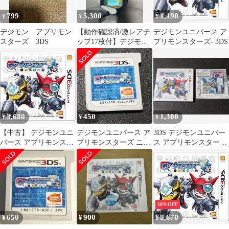
799
5,300
1,190
¥
¥
¥
デジモン アプリモン
【動作確認済/激レアチ
デジモンユニバース ア
スターズ 3DS
ップ17枚付】デジモン
プリモンスターズ- 3DS
アプリモンスターズ ア
プリドライヴ
3,680
450
1,300
¥
¥
¥
【中古】 デジモンユニ
デジモンユニバース ア
3DS デジモンユニバー
バース アプリモンスタ
プリモンスターズ ニン
ス アプリモンスターズ
ーズ- 3DS
テンドー 3DS
付属品有
10%OFF
650
900
5,670
¥
¥
¥