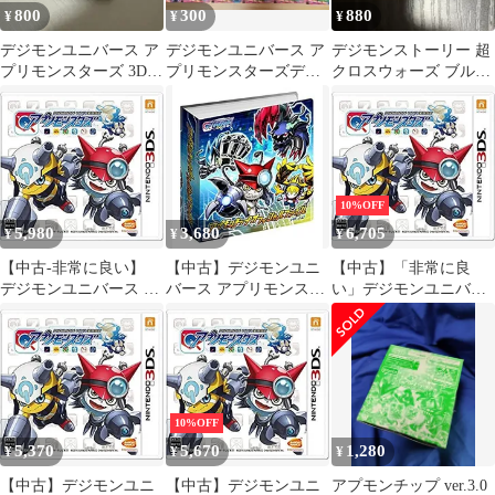
800
300
880
¥
¥
¥
デジモンユニバース ア
デジモンユニバース ア
デジモンストーリー 超
プリモンスターズ 3DS
プリモンスターズデー
クロスウォーズ ブルー
ソフト
タカードダス
ニンテンドーDS
10%OFF
5,980
3,680
6,705
¥
¥
¥
【中古-非常に良い】
【中古】デジモンユニ
【中古】「非常に良
デジモンユニバース ア
バース アプリモンスタ
い」デジモンユニバー
プリモンスターズ- 3DS
ーズ アプモンチップオ
ス アプリモンスター
フィシャルファイル
ズ- 3DS
ver.1.0
10%OFF
5,370
5,670
1,280
¥
¥
¥
【中古】デジモンユニ
【中古】デジモンユニ
アプモンチップ ver.3.0