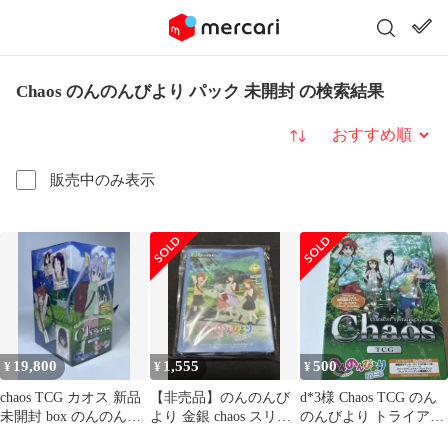
Chaos のんのんびより パック 未開封 の検索結果
並び替え
販売中のみ表示
19,800
1,555
500
¥
¥
¥
chaos TCG カオス 新品
【非売品】のんのんび
d*3様 Chaos TCG のん
未開封 box のんのんび
より 金銀 chaos スリー
のんびより トライアル
より 20パック入
ブ
デッキ