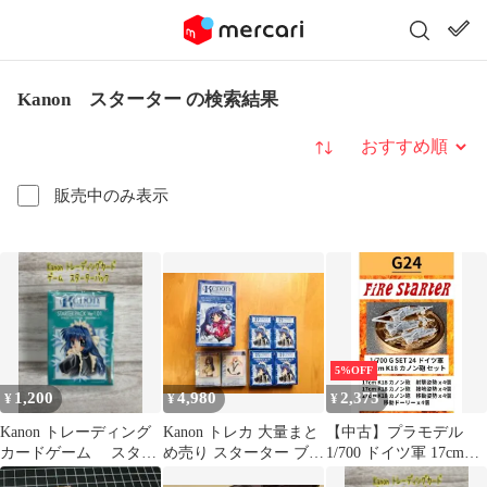
Kanon スターター の検索結果
並び替え
販売中のみ表示
5%OFF
1,200
4,980
2,375
¥
¥
¥
Kanon トレーディング
Kanon トレカ 大量まと
【中古】プラモデル
カードゲーム スター
め売り スターター ブー
1/700 ドイツ軍 17cm
ターパック
スター 当時物
K18 カノン砲 セット レ