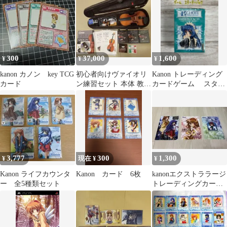
ジンキャストキット
[FS-G24]
300
37,000
1,600
¥
¥
¥
kanon カノン key TCG
初心者向けヴァイオリ
Kanon トレーディング
カード
ン練習セット 本体 教本
カードゲーム スター
DVD
ターパック
3,777
300
1,300
¥
現在 ¥
¥
Kanon ライフカウンタ
Kanon カード 6枚
kanonエクストララージ
ー 全5種類セット
トレーディングカード
2枚セット