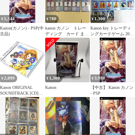
5,344
780
1,300
¥
¥
¥
Kanon(カノン) - PSP(中
kanon カノン トレー
Kanon key トレーディ
古品)
ディング カード まと
ングカードゲーム 20枚
めて
まとめ売り
2,899
1,300
3,980
¥
¥
¥
Kanon ORIGINAL
Kanon
【中古】 Kanon カノン
SOUNDTRACK [CD]
- PSP
Key