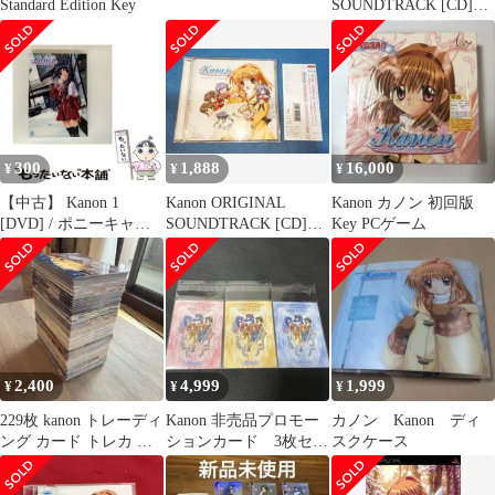
Standard Edition Key
SOUNDTRACK [CD]
Key
300
1,888
16,000
¥
¥
¥
【中古】 Kanon 1
Kanon ORIGINAL
Kanon カノン 初回版
[DVD] / ポニーキャニ
SOUNDTRACK [CD]
Key PCゲーム
オン
Key 帯付き
2,400
4,999
1,999
¥
¥
¥
229枚 kanon トレーディ
Kanon 非売品プロモー
カノン Kanon ディ
ング カード トレカ ま
ションカード 3枚セッ
スクケース
とめ売り
ト