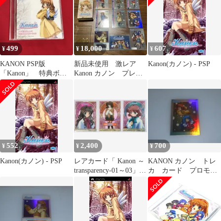
499
18,000
607
¥
¥
¥
KANON PSP版
新品未使用 激レア
Kanon(カノン) - PSP
「Kanon」 特典ボイ
Kanon カノン プレミ
スアクターDVD
アムトレカ シリアル
No.1976
552
2,400
700
¥
¥
¥
Kanon(カノン) - PSP
レアカード「 Kanon ～
KANON カノン トレ
transparency-01～03」全
カ カード プロモ
3種
非売品 No6 ホイ
ル SP