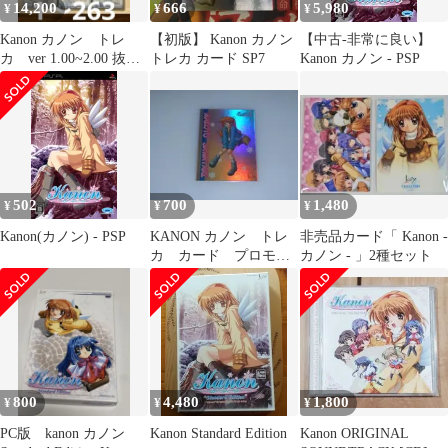
14,200
666
5,980
¥
¥
¥
Kanon カノン トレ
【初版】 Kanon カノン
【中古-非常に良い】
カ ver 1.00~2.00 抜け
トレカ カード SP7
Kanon カノン - PSP
アリ 新品パズル付き
502
700
1,480
¥
¥
¥
Kanon(カノン) - PSP
KANON カノン トレ
非売品カード「 Kanon -
カ カード プロモ
カノン - 」2種セット
非売品 No4 ホイ
ル SP
800
4,480
1,800
¥
¥
¥
PC版 kanon カノン
Kanon Standard Edition
Kanon ORIGINAL