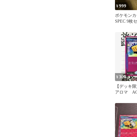
999
¥
ポケモンカー
SPEC 9
売り
300
¥
【デッキ限
アロマ A
スタートデ