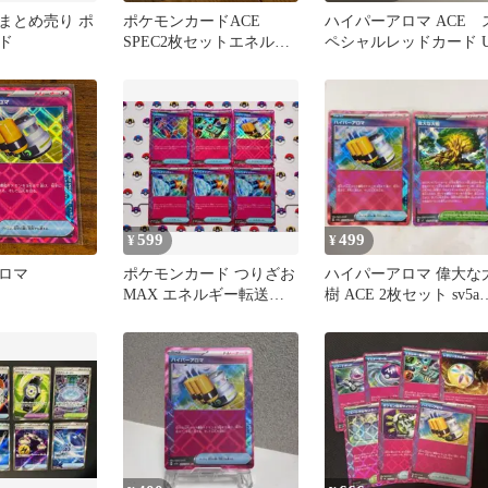
C まとめ売り ポ
ポケモンカードACE
ハイパーアロマ ACE 
ド
SPEC2枚セットエネルギ
ペシャルレッドカード 
ー転送PRO / ハイパーア
ロマ
599
499
¥
¥
ロマ
ポケモンカード つりざお
ハイパーアロマ 偉大な
MAX エネルギー転送
樹 ACE 2枚セット sv5a
PRO ハイパーアロマ ace
sv7