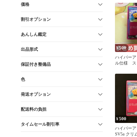
価格
割引オプション
あんしん鑑定
500
¥
出品形式
ハイパーア
ル仕様 ス
保証付き整備品
100
色
発送オプション
配送料の負担
500
¥
タイムセール割引率
ハイパーアロ
SV5a ク