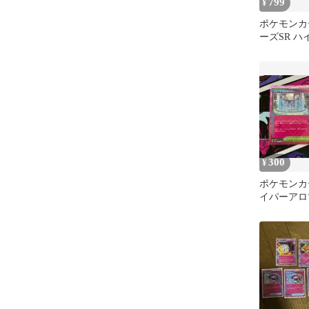
799
¥
ポケモンカ
ーズSR 
ACE 8枚
300
¥
ポケモンカ
イパーアロマ
枚 ニュー
1枚 ACES