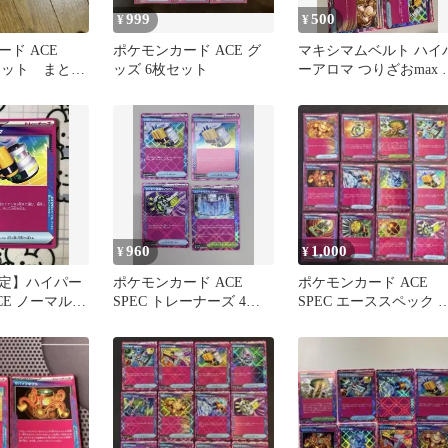
999
500
¥
¥
ド ACE
ポケモンカード ACE グ
マキシマムベルト ハイ
枚セット まとめ
ッズ 6枚セット
ーアロマ つりざおmax 
ケバイタルA 覚醒のド
ム
960
1,000
¥
¥
定】ハイパー
ポケモンカード ACE
ポケモンカード ACE
CE ノーマル
SPEC トレーナーズ 4枚
SPEC エーススペック 1
ッキ ●
セット
種12枚まとめ売り