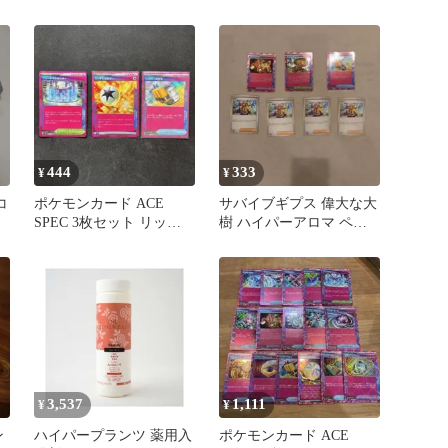
コレクション 650/7…
ッキ メガミミロップexデ
ッキ
444
333
¥
¥
コ
ポケモンカード ACE
サバイブギプス 偉大な大
SPEC 3枚セット リッチ
樹 ハイパーアロマ ペパ
エネルギー
ー
3,537
1,111
¥
¥
ン
ハイパープランツ 薬用入
ポケモンカード ACE