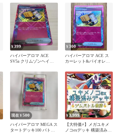
ムゾン…
399
300
¥
¥
ハイパーアロマ ACE
ハイパーアロマ ACE ス
ッ
SV5a クリムゾンヘイズ
カーレット&バイオレッ
055/066
ト 強化拡張パック クリ
ムゾン…
500
3,999
現在 ¥
¥
ハイパーアロマ MEGA ス
【大特価⚡️】メガユキメ
タートデッキ100 バトル
ノコexデッキ 構築済みデ