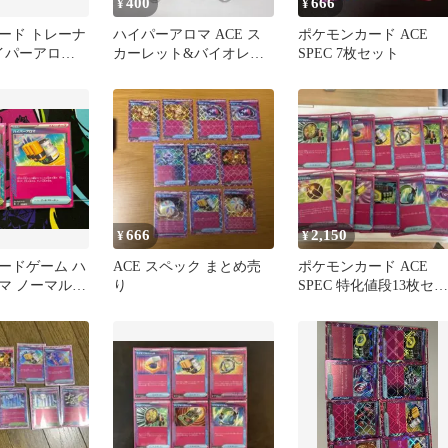
400
666
¥
¥
ード トレーナ
ハイパーアロマ ACE ス
ポケモンカード ACE
ハイパーアロマ
カーレット&バイオレッ
SPEC 7枚セット
セット
ト 強化拡張パック クリ
ムゾン…
666
2,150
¥
¥
ードゲーム ハ
ACE スペック まとめ売
ポケモンカード ACE
 ノーマル 1
り
SPEC 特化値段13枚セッ
トラルセンター
ト
PEC