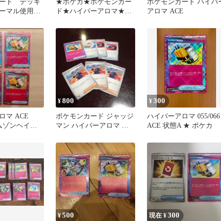
ード デッキ
★ポケカ★ポケモンカー
ポケモンカード ハイパ
ーマル使用エ
ド★ハイパーアロマ★ク
アロマ ACE
ク 6枚セッ
リムゾンヘイズ
800
300
¥
¥
マ ACE
ポケモンカード ジャッジ
ハイパーアロマ 055/066
リムゾンヘイズ
マン ハイパーアロマ ま
ACE 状態A ★ ポケカ
 4枚セット
とめ売り
500
300
¥
現在 ¥