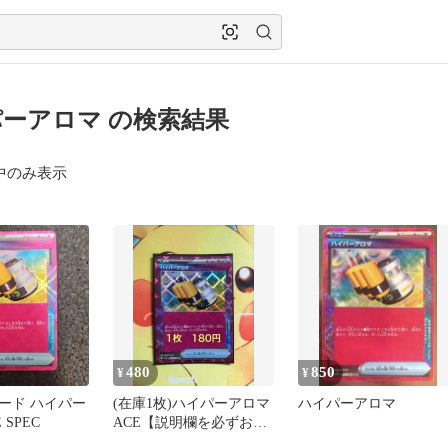
ーアロマ の検索結果
中のみ表示
480
850
¥
¥
ード ハイパー
(在庫1枚)ハイパーアロマ
ハイパーアロマ
 SPEC
ACE【説明欄を必ずお読
み下さい】