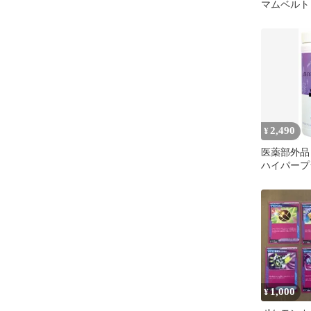
マムベルト
マ スタート
2,490
¥
医薬部外品
ハイパープ
ロマバス 
ン 500g 
レンジ(ス
ジョラム]
1,000
¥