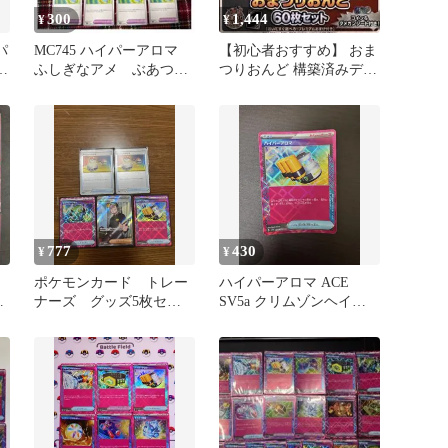
300
1,444
¥
¥
パ
MC745 ハイパーアロマ
【初心者おすすめ】 おま
ポ
ふしぎなアメ ぶあつい
つりおんど 構築済みデッ
ラ
うろこ せいなるおまも
キ 【コイン、ダメカン付
り
き!】
777
430
¥
¥
ポケモンカード トレー
ハイパーアロマ ACE
2
ナーズ グッズ5枚セッ
SV5a クリムゾンヘイズ
ト
055/066