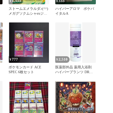
1,333
333
¥
¥
ストームエメラルダ♪(^^)
ハイパーアロマ ポケバ
メガグソクムシャexジュ
イタルA
ナイパーex構築済みデッ
キ
777
2,510
¥
¥
ポケモンカード ACE
医薬部外品 薬用入浴剤
SPEC 6枚セット
ハイパープランツ DRア
ロマバス リラクゼーショ
ン 500g [ラベンダー、オ
レンジ(スイート)、マー
ジョラム]