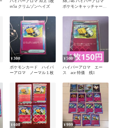
ー
ハイパーアロマ ACE 1枚
MC746 ハイパーアロマ
sv5a クリムゾンヘイズ
ポケモンキャッチャー
ハイパーボールせいなる
おまもり
300
500
¥
¥
ポケモンカード ハイパ
ハイパーアロマ エー
ーアロマ ノーマル１枚
ス ace 特価 残1
600
999
¥
¥