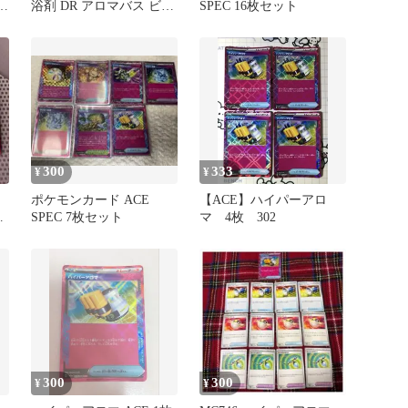
リ
浴剤 DR アロマバス ビュ
SPEC 16枚セット
ーティー 500g HNB004
300
333
¥
¥
ポケモンカード ACE
【ACE】ハイパーアロ
SPEC 7枚セット
マ 4枚 302
300
300
¥
¥