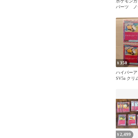
ポケモンカ
パーツ ノ
ーススペッ
ト
350
¥
ハイパーアロ
SV5a ク
055/066
2,499
¥