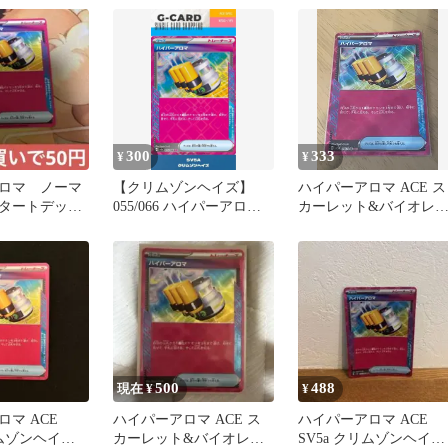
300
333
¥
¥
ロマ ノーマ
【クリムゾンヘイズ】
ハイパーアロマ ACE ス
タートデッキ
055/066 ハイパーアロマ
カーレット&バイオレ
《ACE》
ト 強化拡張パック クリ
ムゾン…
500
488
現在 ¥
¥
マ ACE
ハイパーアロマ ACE ス
ハイパーアロマ ACE
リムゾンヘイズ
カーレット&バイオレッ
SV5a クリムゾンヘイズ