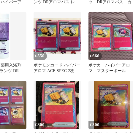
 ハイパーアロ
ンツ DRアロマバス レス
ツ DRアロマバス カ
デッキ100
ピレーション 500g
エンテーション
550
666
¥
¥
 薬用入浴剤
ポケモンカード ハイパー
ポケカ ハイパーアロ
ランツ DRア
アロマ ACE SPEC 2枚
マ マスターボール
リラクゼーショ
Ace
[ラベンダー、オ
イート)、マー
800
300
¥
¥