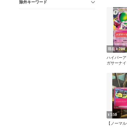
除外キーワード
055/066
700
現在 ¥
ハイパーア
ガサーナイ
550
¥
【ノーマル