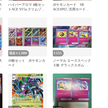
ス
ハイパーアロマ 4枚セッ
ポケモンカード SR
U
トACE SV5a クリムゾン
ACESPEC 汎用カードま
ヘイズ 055/066
とめ売り 計15枚
1,980
555
現在 ¥
¥
大
10枚セット ポケモンカ
ノーマル エーススペック
ード
３枚 デラックスボム ハ
イパーアロマ デンジャラ
ス光線