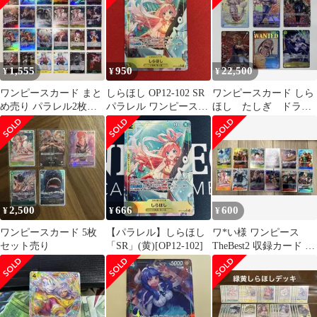
1,555
950
22,500
¥
¥
¥
ワンピースカード まと
しらほし OP12-102 SR
ワンピースカード しら
め売り パラレル2枚入
パラレル ワンピースカ
ほし たしぎ ドラゴ
り ポルチェ アプー
ード1枚 緑黄しろほし
ン ベックマン ドフ
ラミンゴ ロー
2,500
666
600
¥
¥
¥
ワンピースカード 5枚
【パラレル】しらほし
ワ*い様 ワンピース
セット売り
「SR」(黄)[OP12-102]
TheBest2 収録カード パ
ラレルsec SR.などま