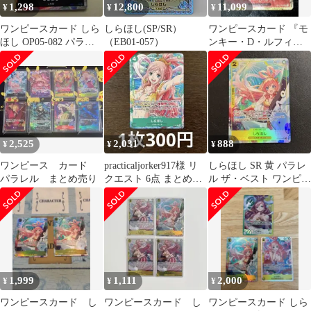
1,298
12,800
11,099
¥
¥
¥
ワンピースカード しら
しらほし(SP/SR）
ワンピースカード 『モ
ほし OP05-082 パラレ
（EB01-057）
ンキー・D・ルフィ』
ル
OP01-024
2,525
2,031
888
¥
¥
¥
ワンピース カード
practicaljorker917様 リ
しらほし SR 黄 パラレ
パラレル まとめ売り
クエスト 6点 まとめ商
ル ザ・ベスト ワンピー
品
スカードM872
1,999
1,111
2,000
¥
¥
¥
ワンピースカード し
ワンピースカード し
ワンピースカード しら