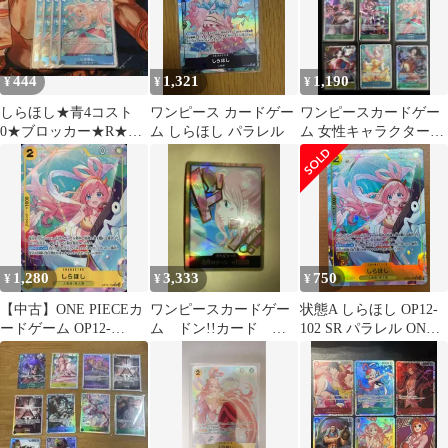
444
1,321
1,190
¥
¥
¥
しらほし★青4コスト
ワンピース カードゲー
ワンピースカードゲー
0★ブロッカー★R★ワ
ム しらほし パラレル
ム 女性キャラクターカ
ンピースカード★蒼海
ード 9枚セット
の七傑
1,280
3,333
750
¥
¥
¥
【中古】ONE PIECEカ
ワンピースカードゲー
状態A しらほし OP12-
ードゲーム OP12-
ム ドン!!カード ス
102 SR パラレル ONE
102[SR]：(パラレル)し
ーパーパラレル 金ド
PIECE ワンピースカー
らほし
ン しらほし
ドゲーム