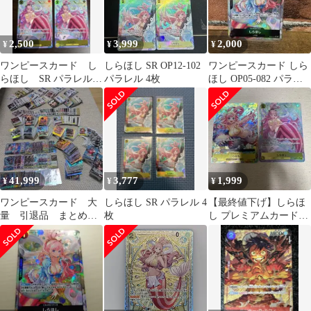
2,500
3,999
2,000
¥
¥
¥
ワンピースカード し
しらほし SR OP12-102
ワンピースカード しら
らほし SR パラレル
パラレル 4枚
ほし OP05-082 パラレ
4枚
ル
41,999
3,777
1,999
¥
¥
¥
ワンピースカード 大
しらほし SR パラレル 4
【最終値下げ】しらほ
量 引退品 まとめ売
枚
し プレミアムカードコ
り パラレル SR プ
レクションUCプロモ&
ロモ
SR パラレル