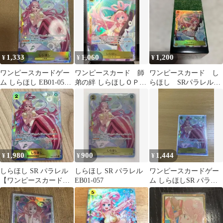
ル
1,333
1,060
1,200
¥
¥
¥
ワンピースカードゲー
ワンピースカード 師
ワンピースカード し
ム しらほし EB01-057
弟の絆 しらほしＯＰ１
らほし SRパラレル
SRパラレル【美品】
２ー１０２ ＳＲパラレ
OP12-102
ル
1,980
900
1,444
¥
¥
¥
しらほし SR パラレル
しらほし SR パラレル
ワンピースカードゲー
【ワンピースカードゲ
EB01-057
ム しらほしSR パラレ
ーム】
ル