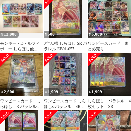
13,000
500
5,000
¥
¥
¥
モンキー・D・ルフィ
ど*ん様 しらほし SR パ
ワンピースカード ま
ボニー しらほし他まと
ラレル EB01-057
とめ売り
め売り SR ★ワンピー
スカード
2,600
1,999
1,999
¥
¥
¥
ワンピースカード し
ワンピースカード しら
しらほし パラレル 4
らほし R パラレル
ほしsrパラレル SRま
枚セット SR
おまけ付き
とめ売り