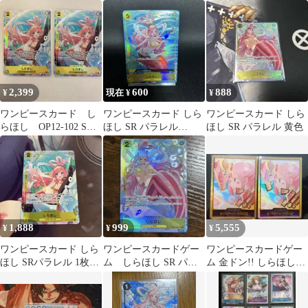
レル
SR パラレル
SR
2,399
600
888
¥
現在 ¥
¥
ワンピースカード し
ワンピースカード しら
ワンピースカード しら
らほし OP12-102 SR
ほし SR パラレル
ほし SR パラレル 黄色
パラレル 2枚セット
OP03-116
1,888
999
5,555
¥
¥
¥
ワンピースカード しら
ワンピースカードゲー
ワンピースカードゲー
ほし SRパラレル 1枚
ム しらほし SR パラ
ム 金ドン!! しらほし
OP12-102
レル EB01-057
スーパーパラレルドン