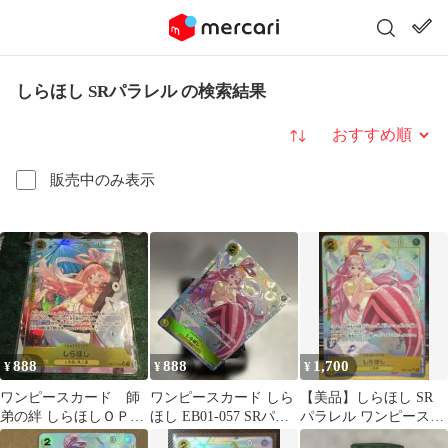
しらほし SRパラレル の検索結果
並び替え
販売中のみ表示
888
888
1,700
¥
¥
¥
ワンピースカード 師
ワンピースカード しら
【美品】しらほし SR
弟の絆 しらほしＯＰ１
ほし EB01-057 SRパラ
パラレル ワンピースカ
２ー１０２ ＳＲパラレ
レル
ード