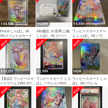
44,000
6,800
1,333
¥
¥
¥
PSA10 しらほし SR
ARS鑑定 10 世界に2枚
ワンピースカードゲー
SP(スペシャルカード)
しらほし SR スーパー
ム しらほし SR パラレ
EB01-057
レア パラレル
ル
13,111
1,999
650
¥
¥
¥
【美品】ワンピースカ
ワンピースカード しら
ワンピースカード しら
ードゲーム EB01-057
ほし パラレル OP05-
ほし SRパラレル
しらほし SR SP パラレ
082 おまけ付き
ル