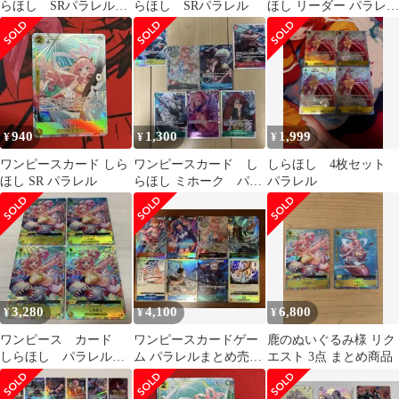
らほし SRパラレル
らほし SRパラレル
ほし リーダー パラレル
OP12-102 師弟の絆 ２
3枚セット 即日発送
枚セット
940
1,300
1,999
¥
¥
¥
ワンピースカード しら
ワンピースカード し
しらほし 4枚セット
ほし SR パラレル
らほし ミホーク パラ
パラレル
レルなど まとめ売
り 7枚
3,280
4,100
6,800
¥
¥
¥
ワンピース カード
ワンピースカードゲー
鹿のぬいぐるみ様 リク
しらほし パラレル
ム パラレルまとめ売り
エスト 3点 まとめ商品
プロモ op03 116 uc 4
しらほし コアラ うるテ
枚
ィ クザン等