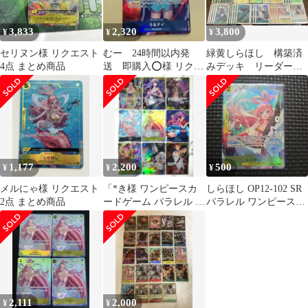
3,833
2,320
3,800
¥
¥
¥
セリヌン様 リクエスト
むー 24時間以内発
緑黄しらほし 構築済
4点 まとめ商品
送 即購入⭕️様 リクエ
みデッキ リーダー
スト 9点 まとめ商品
（パラレル）＋カード
50枚
1,177
2,200
500
¥
¥
¥
メルにゃ様 リクエスト
「*き様 ワンピースカ
しらほし OP12-102 SR
2点 まとめ商品
ードゲーム パラレル シ
パラレル ワンピースカ
ークレット9枚セット
ード01
2,111
2,000
¥
¥