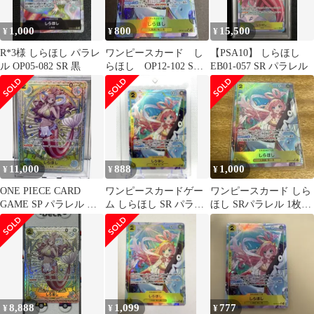
1,000
800
15,500
¥
¥
¥
R*3様 しらほし パラレ
ワンピースカード し
【PSA10】 しらほし
ル OP05-082 SR 黒
らほし OP12-102 SR
EB01-057 SR パラレル
パラレル
11,000
888
1,000
¥
¥
¥
ONE PIECE CARD
ワンピースカードゲー
ワンピースカード しら
GAME SP パラレル し
ム しらほし SR パラレ
ほし SRパラレル 1枚
らほし
ル OP12−102
OP12-102
8,888
1,099
777
¥
¥
¥