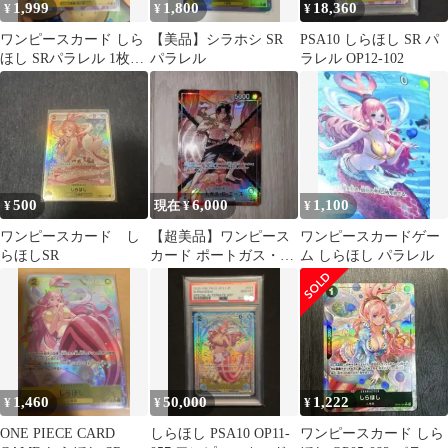
1,999
1,800
18,360
¥
¥
¥
ワンピースカード しら
【美品】シラホシ SR
PSA10 しらほし SR パ
ほし SRパラレル 1枚
パラレル
ラレル OP12-102
OP12-102
500
6,000
1,100
¥
現在 ¥
¥
ワンピースカード し
【超美品】ワンピース
ワンピースカードゲー
らほしSR
カード ポートガス・
ム しらほし パラレル
D・エース リーパラ
決戦の刻 おまけ付
1,460
50,000
1,222
¥
¥
¥
ONE PIECE CARD
しらほし PSA10 OP11-
ワンピースカード しら