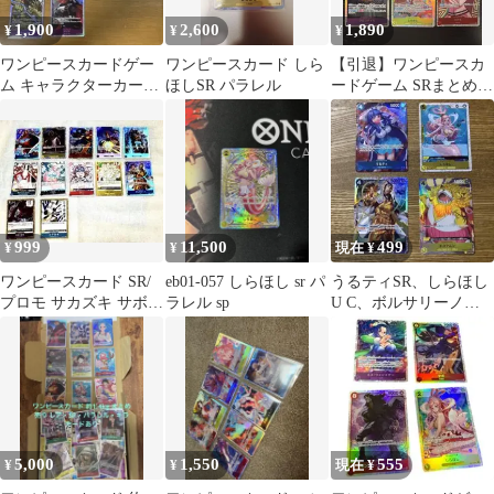
1,900
2,600
1,890
¥
¥
¥
ワンピースカードゲー
ワンピースカード しら
【引退】ワンピースカ
ム キャラクターカード
ほしSR パラレル
ードゲーム SRまとめ売
10枚セット 受け継が
り 6枚セット
れる意志
999
11,500
499
¥
¥
現在 ¥
ワンピースカード SR/
eb01-057 しらほし sr パ
うるティSR、しらほし
プロモ サカズキ サボ
ラレル sp
U C、ボルサリーノ
ボルサリーノ ゾロ 12枚
SR、 ネコマムシU C
セット
5,000
1,550
555
¥
¥
現在 ¥