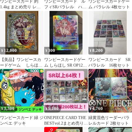
ワンピースカード 約
ワンピースカード ル
ワンピースカードゲー
1.4kg まとめ売り レ
フィSRパラレル ハン
ム パラレル 4枚セット
ア・SR・パラレル・キ
コックジンベエSR 他含
ラカードあり
全8枚セット
12,000
300
8,200
¥
¥
¥
【美品】ワンピースカ
ワンピースカードゲー
ワンピースカード SR
ードゲーム しらほし
ム しらほし SR OP12-
パラレル 16枚セット
SP SR 1枚
102
3,300
5,100
4,760
¥
¥
¥
ワンピースカード 緑 ジ
ONEPIECE CARD THE
緑黄混色リーダーパラ
ンベエ デッキ
BESTvol.2まとめ売り
レルカード 2枚セット
値下