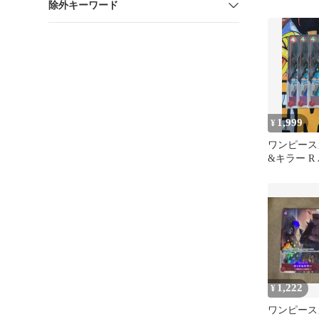
除外キーワード
1,999
¥
ワンピース
&キラー R
セット メ
1,222
¥
ワンピース