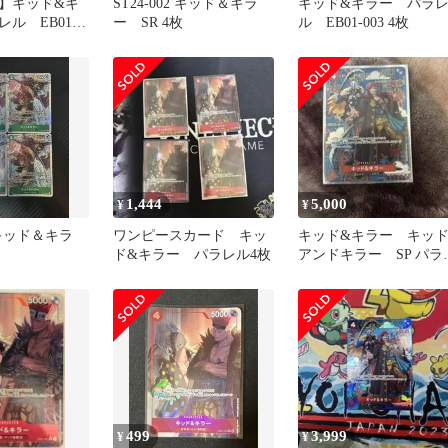
】キッド&キ
ST24-002 キッド＆キラ
キッド&キラー パラ
ル EB01-
ー SR 4枚
ル EB01-003 4枚
1,444
5,000
¥
¥
2 キッド＆キラ
ワンピースカード キッ
キッド&キラー キッ
ド&キラー パラレル4枚
アンドキラー SP パラ
ル
499
3,999
¥
¥