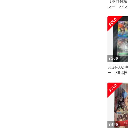
【即日発送
ラー パラレ
003 4枚
500
¥
ST24-00
ー SR 4枚
490
¥