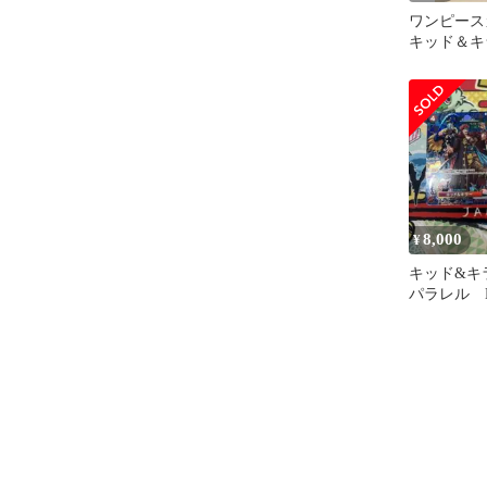
ワンピース
キッド＆キラ
003 パラ
8,000
¥
キッド&キ
パラレル EB