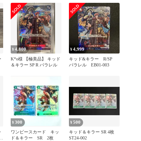
4,800
4,999
¥
¥
ー
K*o様 【極美品】 キッド
キッド&キラー R/SP
＆キラー SP R パラレル
パラレル EB01-003
300
500
¥
¥
ッ
ワンピースカード キッ
キッド＆キラー SR 4枚
パ
ド＆キラー SR 2枚
ST24-002