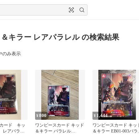
＆キラー レアパラレル の検索結果
中のみ表示
800
1,444
¥
¥
カード キッ
ワンピースカード キッド
ワンピースカード キッ
 レアパラレ
＆キラー パラレル
＆キラー EB01-003パラ
アンドキラー
R(EB01-003)
ル