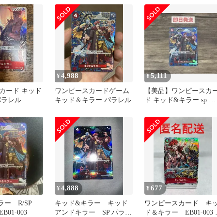
4,988
5,111
¥
¥
カード キッド
ワンピースカードゲーム
【美品】ワンピースカ
パラレル
キッド＆キラー パラレル
ド キッド&キラー sp パ
ラレル
4,888
677
¥
¥
ラー R/SP
キッド&キラー キッド
ワンピースカード キ
01-003
アンドキラー SP パラレ
ド＆キラー EB01-003 