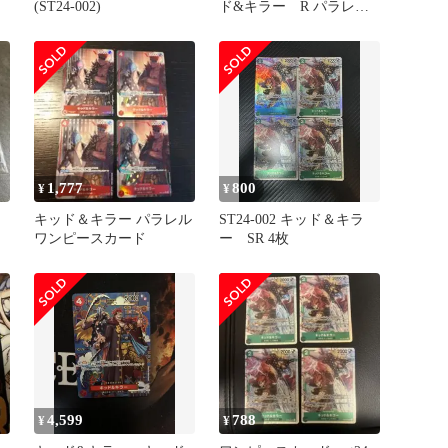
(ST24-002)
ド&キラー R パラレ
ル EB01-003
1,777
800
¥
¥
キッド＆キラー パラレル
ST24-002 キッド＆キラ
ス
ワンピースカード
ー SR 4枚
付
4,599
788
¥
¥