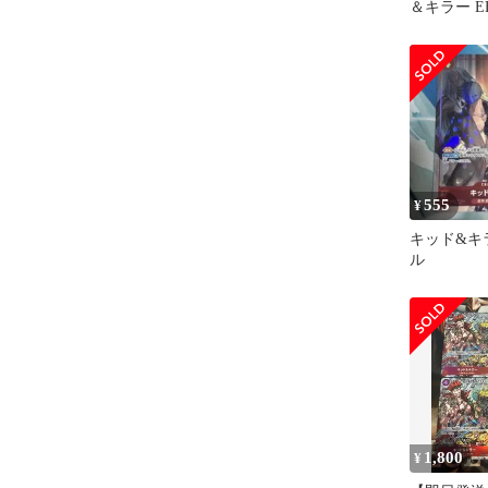
＆キラー EB
レル 2枚
555
¥
キッド&キ
ル
1,800
¥