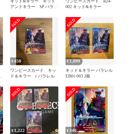
レ
キッド&キラー キッド
ワンピースカード st24-
アンドキラー SP パラレ
002 キッド&キラー
ル
450
1,099
¥
¥
ド
ワンピースカード キッ
キッド＆キラー パラレル
レ
ド＆キラー r パラレル
EB01-003 2枚
1,222
340
¥
¥