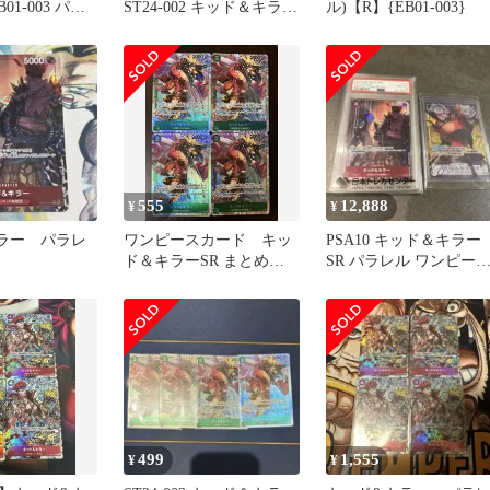
01-003 パラ
ST24-002 キッド＆キラ
ル)【R】{EB01-003}
ー SR 2枚
555
12,888
¥
¥
ラー パラレ
ワンピースカード キッ
PSA10 キッド＆キラー
ド＆キラーSR まとめ売
SR パラレル ワンピー
り
カード おまけティーチ
き
499
1,555
¥
¥