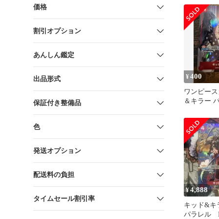
価格
割引オプション
あんしん鑑定
400
¥
出品形式
ワンピース
＆キラー 
保証付き整備品
色
発送オプション
配送料の負担
4,888
¥
タイムセール割引率
キッド&キ
パラレル EB