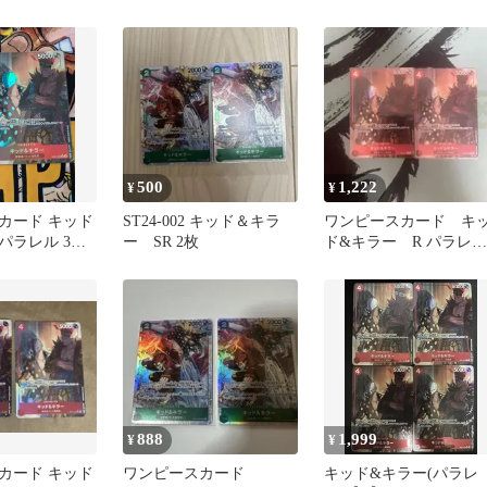
ル
ラレル
500
1,222
¥
¥
カード キッド
ST24-002 キッド＆キラ
ワンピースカード キ
 パラレル 3枚
ー SR 2枚
ド&キラー R パラレ
ルカリ便
ル EB01-003
888
1,999
¥
¥
カード キッド
ワンピースカード
キッド&キラー(パラレ