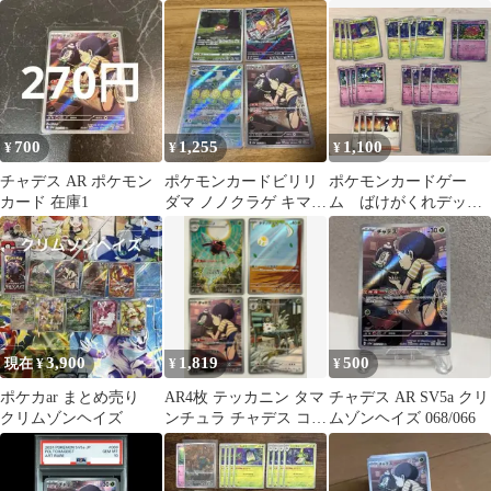
売り
700
1,255
1,100
¥
¥
¥
チャデス AR ポケモン
ポケモンカードビリリ
ポケモンカードゲー
カード 在庫1
ダマ ノノクラゲ キマワ
ム ばけがくれデッキ
リ チャデス ar 草タイ
パーツ 25枚セット
プ4枚
3,900
1,819
500
現在 ¥
¥
¥
ポケカar まとめ売り
AR4枚 テッカニン タマ
チャデス AR SV5a クリ
クリムゾンヘイズ
ンチュラ チャデス コフ
ムゾンヘイズ 068/066
ーライ 065/063