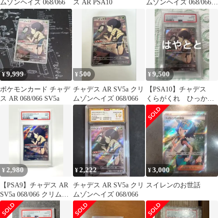
ムゾンヘイズ 068/066
ス AR PSA10
ムゾンヘイズ 068/066
たね ポケカ
9,999
500
9,500
¥
¥
¥
ポケモンカード チャデ
チャデス AR SV5a クリ
【PSA10】チャデス
ス AR 068/066 SV5a
ムゾンヘイズ 068/066
くらがくれ ひっかけ
る AR
2,980
2,222
3,000
¥
¥
¥
【PSA9】チャデス AR
チャデス AR SV5a クリ
スイレンのお世話
SV5a 068/066 クリムゾ
ムゾンヘイズ 068/066
ンヘイズ