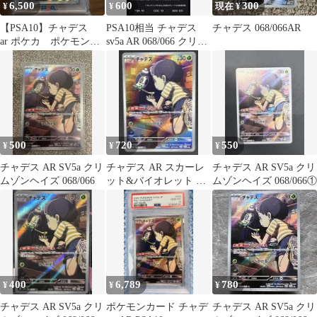
6,500
600
300
¥
¥
現在 ¥
【PSA10】チャデス
PSA10相当 チャデス
チャデス 068/066AR
ar ポケカ ポケモンカ
sv5a AR 068/066 クリム
ード
ゾンヘイズ
500
720
550
¥
¥
¥
チャデス AR SV5a クリ
チャデス AR スカーレ
チャデス AR SV5a クリ
ムゾンヘイズ 068/066
ット&バイオレット 強
ムゾンヘイズ 068/066①
化拡張パック クリムゾ
ンヘイズ …
400
6,789
780
¥
¥
¥
チャデス AR SV5a クリ
ポケモンカード チャデ
チャデス AR SV5a クリ