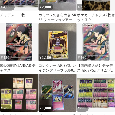
4,600
2,000
2,250
¥
¥
¥
チャデス 10枚
カミツレのきらめき SR
ポケカ チャデス7枚セ
S8 フュージョンアーツ
ット 319
113/100 チャデスAR
450
1,180
460
¥
¥
¥
068/066/SV5A/B/AR チ
コレクレー AR SV3a レ
【国内購入品】チャデ
ャデス
イジングサーフ 068/062
ス AR SV5a クリムゾン
チャデスAR
ヘイズ 068/066
780
1,000
800
¥
¥
¥