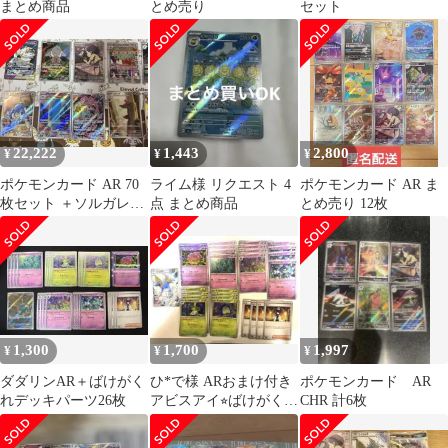
まとめ商品
とめ売り
セット
22,222
1,443
2,800
¥
¥
¥
ポケモンカード AR 70
ライム様 リクエスト 4
ポケモンカード AR ま
枚セット ＋ソルガレオ
点 まとめ商品
とめ売り 12枚
&ルナアーラGX まとめ
売り
1,300
1,700
1,997
¥
¥
¥
ダダリンAR＋ばけがく
ひ*で様 ARおまけ付き
ポケモンカード AR
れデッキパーツ26枚
アビスアイ⭐︎ばけがく
CHR 計6枚
れ デッキパーツ