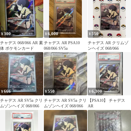
300
6,000
550
¥
¥
¥
チャデス 068/066 AR 素
チャデス AR PSA10
チャデス AR クリムゾ
体 ポケモンカード
068/066 SV5a
ンヘイズ 068/066
666
550
6,300
¥
¥
¥
チャデス AR SV5a クリ
チャデス AR SV5a クリ
【PSA10】 チャデス
ムゾンヘイズ 068/066
ムゾンヘイズ 068/066
AR