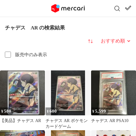
チャデス AR の検索結果
並び替え
販売中のみ表示
580
600
5,599
¥
¥
¥
【美品】チャデス AR
チャデス AR ポケモン
チャデス AR PSA10
カードゲーム