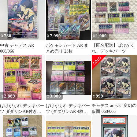
イ 10枚 外袋2枚
780
7,999
1,000
¥
¥
¥
中古 チャデス AR
ポケモンカード AR ま
【匿名配送】ばけがく
068/066
とめ売り 23枚
れ デッキパーツ
2,889
3,080
999
¥
¥
¥
ばけがくれ デッキパー
ばけがくれ デッキパー
チャデス ar sv5a 変幻の
ツ ダダリンAR付き
ツ (ダダリンAR 4枚入
仮面 068/066
22枚セット
り)