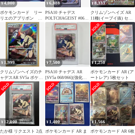
4,000
6,888
8,333
¥
¥
¥
ポケモンカード リー
PSA10 チャデス
クリムゾンヘイズ AR
リエのアブリボン ペ
POLTCHAGEIST #068
11種(イーブイ抜) セミ
パーのヨクバリス ロ
クリムゾンヘイズ SV5a
コンプ 30枚 まとめ売り
ケット団のヘルガー
AR
1,999
7,500
1,250
¥
¥
¥
クリムゾンヘイズのチ
PSA10 チャデス AR
ポケモンカード AR (ア
ャデスAR SV5a ポケモ
[SV5a 068/066](強化拡
ートレア) 5枚セット
ンカード現裏面 単品
張パック「クリムゾン
ヘイズ」)
12,000
1,400
1,566
¥
¥
¥
たか様 リクエスト 2点
ポケモンカード AR ま
ポケモンカード AR 6枚