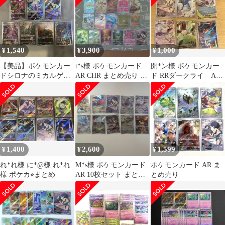
1,540
3,900
1,000
¥
¥
¥
【美品】ポケモンカー
t*s様 ポケモンカード
開*ン様 ポケモンカー
ドシロナのミカルゲ含
AR CHR まとめ売り 16
ド RRダークライ AR
むAR7枚セット
枚セット
5枚セット
1,400
2,600
1,599
¥
¥
¥
れ*れ様 に*@様 れ*れ
M*s様 ポケモンカード
ポケモンカード AR ま
様 ポケカ⭐︎まとめ
AR 10枚セット まとめ
とめ売り
売り