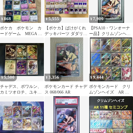
868
5,555
7,900
¥
¥
¥
ポケカ ポケモン カ
【ポケカ】ばけがくれ
【PSA10・ワンオーナ
ードゲーム MEGA ア
デッキパーツ ダダリン
ー品】クリムゾンヘイ
ビスアイ １５枚
AR テレパス超エネル
ズ チャデス AR ポケモ
ギー各4枚など
ンカード
5,500
3,356
9,444
¥
¥
¥
チャデス、ポワルン、
ポケモンカード チャデ
ポケモンカード クリ
カミツオロチ、ユキワ
ス 068/066 AR
ムゾンヘイズ AR 全
ラシ、オーロット、ダ
12種 コンプリートセ
イノーズARセット
ット