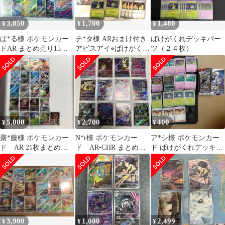
3,850
1,700
1,480
¥
¥
¥
ぱ*る様 ポケモンカー
チ*タ様 ARおまけ付き
ばけがくれデッキパー
ドAR まとめ売り15枚
アビスアイ⭐︎ばけがく
ツ（２４枚）
セット
れ デッキパーツ
5,000
2,700
400
¥
¥
¥
齋*藤様 ポケモンカー
N*r様 ポケモンカー
ア*シ様 ポケモンカー
ド AR 21枚まとめ売
ド AR•CHR まとめ売
ド ばけがくれデッキパ
り スカーレット&バ
り
ーツAR. A含む 合計 15
イオレット
枚
3,900
1,000
2,499
¥
¥
¥