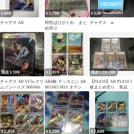
400
1,700
320
¥
¥
¥
チャデス AR
特性ばけがくれ まと
チャデス ar
め売り
300
1,819
20,100
現在 ¥
¥
現在 ¥
チャデス AR SV5a クリ
AR4枚 テッカニン AR
【PSA10】AR PSA10 5
ムゾンヘイズ 068/066
065/063 M1S タマンチ
枚まとめ売り 美品 ポ
ュラ AR 079/078 SV1V
ケモンカード ポケカ
チャデス AR 068/066
SV5a コフーライ AR
081/080 M3 ポケモンカ
ード PokemonCard
2,450
1,599
2,000
¥
¥
¥