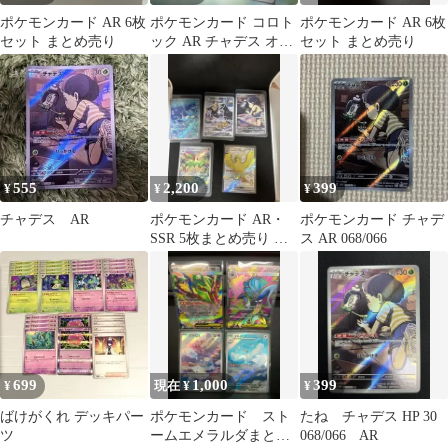
ポケモンカード AR 6枚
ポケモンカード コロト
ポケモンカード AR 6枚
セット まとめ売り
ック AR チャデス オー
セット まとめ売り
ガポン 4枚セット
555
2,200
399
¥
¥
¥
チャデス AR
ポケモンカード AR・
ポケモンカード チャデ
SSR 5枚まとめ売り チ
ス AR 068/066
ャデス ピジョットex
699
1,000
399
¥
現在 ¥
¥
ばけがくれ デッキパー
ポケモンカード スト
たね チャデス HP 30
ツ
ームエメラルダまとめ
068/066 AR