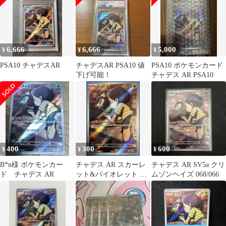
6,666
6,666
5,000
¥
¥
¥
PSA10 チャデスAR
チャデスAR PSA10 値
PSA10 ポケモンカード
下げ可能！
チャデス AR PSA10
400
300
600
¥
¥
¥
B*n様 ポケモンカー
チャデス AR スカーレ
チャデス AR SV5a クリ
ド チャデス AR
ット&バイオレット 強
ムゾンヘイズ 068/066
化拡張パック クリムゾ
ンヘイズ …