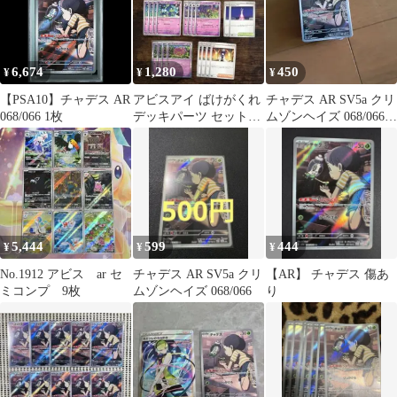
6,674
1,280
450
¥
¥
¥
【PSA10】チャデス AR
アビスアイ ばけがくれ
チャデス AR SV5a クリ
068/066 1枚
デッキパーツ セット売
ムゾンヘイズ 068/066
り
他
5,444
599
444
¥
¥
¥
No.1912 アビス ar セ
チャデス AR SV5a クリ
【AR】 チャデス 傷あ
ミコンプ 9枚
ムゾンヘイズ 068/066
り