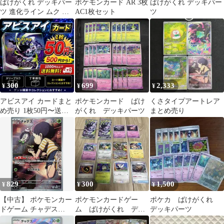
ばけがくれ デッキパー
ポケモンカード AR 3枚
ばけがくれ デッキパー
ツ 進化ライン ムク ダ
AC1枚セット
ツ
ダリンAR アビスアイ
300
699
2,333
¥
¥
¥
アビスアイ カードまと
ポケモンカード ばけ
くさタイプアートレア
め売り 1枚50円〜送料
がくれ デッキパーツ
まとめ売り
別500円からポケモンカ
ードゲーム
829
300
1,500
¥
¥
¥
【中古】 ポケモンカー
ポケモンカードゲー
ポケカ ばけがくれ
ドゲーム チャデス
ム ばけがくれ デッ
デッキパーツ
SV5A SV5A 068/066 AR
キパーツ アビスア