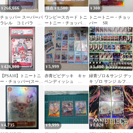
266,666
1,500
300
¥
現在 ¥
¥
チョッパー スーパーパ
ワンピースカード トニ
トニートニー・チョッ
ラレル コミパラ
ートニー・チョッパー
パー SR
EB01-006
など まとめ売り
426,800
5,999
5,400
¥
¥
¥
【PSA10】トニートニ
赤青ビビデッキ キャ
緑青ゾロ＆サンジ デッ
ー・チョッパー(スーパ
ベンディッシュ
キ ゾロ サンジ ルフィ
ーパラレル/SR★){赤}
OP10 ナミ OP11
SECシークレット パラ
〈EB01-006〉[エクスト
EB03
レル多数
ラブースター メモリア
ルコレクション] コミ
パラ
4,735
9,999
1,020
¥
¥
¥