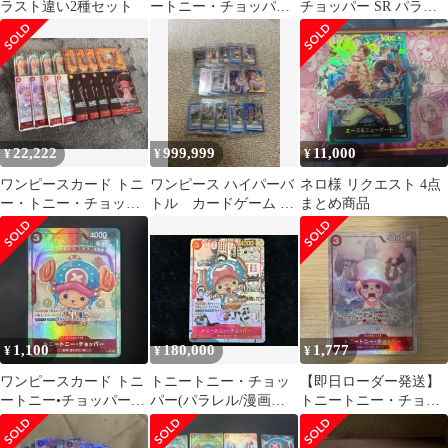
ラスト違い2種セット
ートニー・チョッパー
チョッパー SR パラレ
OP08-007 パラレル4枚
ル OP08-007
セット
22,222
999,999
11,000
¥
¥
¥
ワンピースカード トニ
ワンピース ハイパーバ
ネロ様 リクエスト 4点
ー・トニー・チョッパ
トル カードゲーム ナ
まとめ商品
ー パラレル セット
ミ ルフィ まとめ売り
初期 旧裏
1,100
180,000
1,777
¥
¥
¥
ワンピースカード トニ
トニートニー・チョッ
【即日ローダー発送】
ートニー•チョッパー
パー(パラレル/漫画背
トニートニー・チョッ
SR パラレル EB01-
景/漫画絵)【SR/SP】
パー sr パラレル
006
{EB01-006}