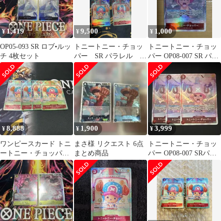
1,419
9,500
1,000
¥
¥
¥
OP05-093 SR ロブ•ルッ
トニートニー・チョッ
トニートニー・チョッ
チ 4枚セット
パー SR パラレル 4
パー OP08-007 SR パラ
枚セット ワンピース
レル
カードおまけ付き
8,888
1,900
3,999
¥
¥
¥
ワンピースカード トニ
まさ様 リクエスト 6点
トニートニー・チョッ
ートニー・チョッパー
まとめ商品
パー OP08-007 SRパラ
sr パラレル 赤
レル3枚セット