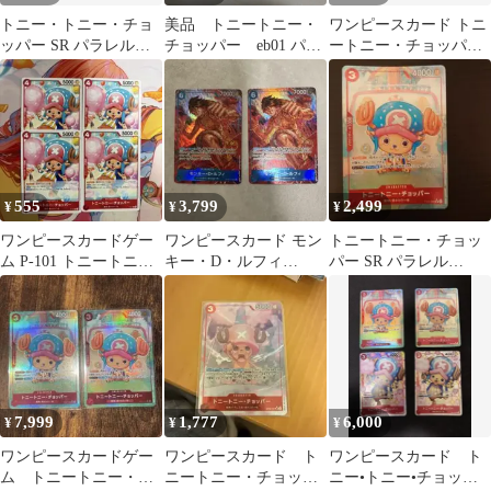
トニー・トニー・チョ
美品 トニートニー・
ワンピースカード トニ
ッパー SR パラレル
チョッパー eb01 パラ
ートニー・チョッパー
EB01-006
レル sr ワンピースカ
まとめ売り
ード
555
3,799
2,499
¥
¥
¥
ワンピースカードゲー
ワンピースカード モン
トニートニー・チョッ
ム P-101 トニートニ
キー・D・ルフィ
パー SR パラレル
ー・チョッパー 4枚
OP02-062 SRパラレル
EB01-006 ワンピースカ
ード
7,999
1,777
6,000
¥
¥
¥
ワンピースカードゲー
ワンピースカード ト
ワンピースカード ト
ム トニートニー・チ
ニートニー・チョッパ
ニー•トニー•チョッパ