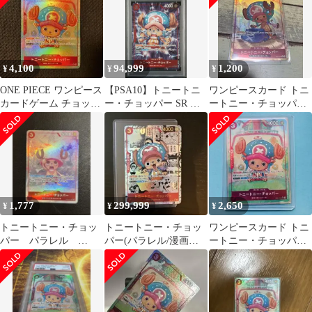
4,100
94,999
1,200
¥
¥
¥
ONE PIECE ワンピース
【PSA10】トニートニ
ワンピースカード トニ
カードゲーム チョッパ
ー・チョッパー SR パ
ートニー・チョッパー
ー SRP EB01-006
ラレル EB01-006 SR
ST01-006
1,777
299,999
2,650
¥
¥
¥
トニートニー・チョッ
トニートニー・チョッ
ワンピースカード トニ
パー パラレル
パー(パラレル/漫画絵)
ートニー・チョッパー
OP08-007
【SR/SP】メモリアル
EB01-006 SR パラレル
コレクション