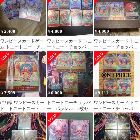
2,400
4,800
4,000
¥
¥
¥
ワンピースカードゲー
ワンピースカード トニ
ワンピースカード トニ
ム トニートニー・チョ
ートニー・チョッパー
ートニー・チョッパ
ッパー 4枚セット
まとめ売り
ー SR パラレル
EB01-006
3,599
6,000
9,111
¥
¥
¥
に*)様 ワンピースカー
トニートニーチョッパ
ワンピースカード トニ
ド トニートニー・チ
ー パラレル 3枚セッ
ートニー・チョッパー
ョッパー SR パラレ
ト
sr パラレル
ル 2枚セット