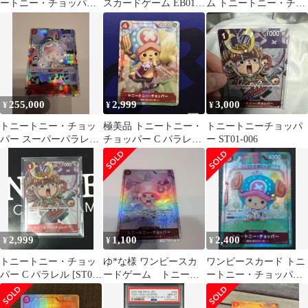
ートニー・チョッパー
スカードゲーム EB01-
ム トニートニー・チョ
EB01-006
006 トニートニー・チ
ッパーSR/P】 EB01-006
ョッパー SR コミパラ
ダメージあり [CC0410-
048]
255,000
2,999
3,000
¥
¥
¥
トニートニー・チョッ
極美品 トニートニー・
トニートニーチョッパ
パー スーパーパラレ
チョッパー C パラレル
ー ST01-006
ル コミパラ EB01-
ST21ー008
006
2,999
1,100
2,400
¥
¥
¥
トニートニー・チョッ
ゆ*な様 ワンピースカ
ワンピースカード トニ
パー C パラレル [ST01-
ードゲーム トニート
ートニー・チョッパー
006]プラスチックケー
ニー・チョッパー SRパ
sr パラレル
ス付
ラレル OP0