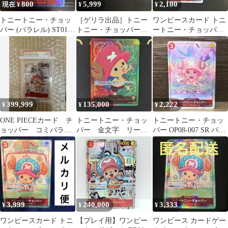
800
5,999
2,100
現在 ¥
¥
¥
トニートニー・チョッ
［ゲリラ出品］トニー
ワンピースカード トニ
パー (パラレル) ST01-
トニー・チョッパー
ートニー・チョッパー
006
EB01-006 SR パラレ
OP08-007 SR パラレル
ル 2枚
399,999
135,000
2,222
¥
¥
¥
ONE PIECEカード チ
トニートニー・チョッ
トニートニー・チョッ
ョッパー コミパラ
パー 金文字 リーダ
パー OP08-007 SR パラ
PSA10
ーパラレル op08-001
レル
SP
3,999
240,000
3,333
¥
¥
¥
ワンピースカード トニ
【プレイ用】ワンピー
ワンピース カードゲー