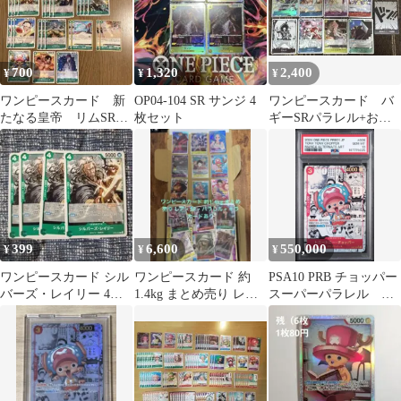
700
1,320
2,400
¥
¥
¥
ワンピースカード 新
OP04-104 SR サンジ 4
ワンピースカード バ
たなる皇帝 リムSRパ
枚セット
ギーSRパラレル+おま
ラレル オデッセイ
け
デッキパーツ
399
6,600
550,000
¥
¥
¥
ワンピースカード シル
ワンピースカード 約
PSA10 PRB チョッパー
バーズ・レイリー 4枚
1.4kg まとめ売り レ
スーパーパラレル コ
セット ST32-004
ア・SR・パラレル・キ
ミパラ プレミアムブ
ラカードあり
ースター