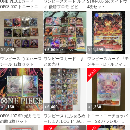
ONE PIECEカード
ワンピースカード ルフ
ST04-003 SR カイドウ
OP08-007 トニートニ
ィ 優勝プロモ ビビ
4枚セット
ー・チョッパー SR パ
SECパラレル チョッパ
ラレル
ー SR
1,099
5,000
11,299
¥
¥
¥
ワンピース ウエハース
ワンピースカード ま
ワンピースカード 『モ
シール 12枚セット
とめ売り
ンキー・D・ルフィ』
OP01-024
1,160
6,400
1,330
¥
¥
¥
OP06-107 SR 光月モモ
ワンピース にふぉるめ
トニートニーチョッパ
の助 2枚セット
ーしょん LOG.14 39枚
ー SR パラレル
フルコンプ
OP08 ワンピースカード