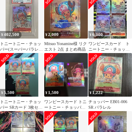
402,500
2,000
6,000
¥
¥
¥
トニートニー・チョッ
Mitsuo Yonamine様 リク
ワンピースカード ト
パー(スーパーパラレ
エスト 2点 まとめ商品
ニートニー・チョッパ
ル) SR [メモリアルコレ
ー SR パラレル OP08-
クション] EB01-006
007
(PSA10) ワンピースカ
ードゲーム
5,500
1,500
1,222
¥
¥
¥
トニートニー・チョッ
ワンピースカード トニ
チョッパー EB01-006
パー SRカード 3枚セッ
ートニー・チョッパー
SR パラレル
ト パラレル
2枚セット