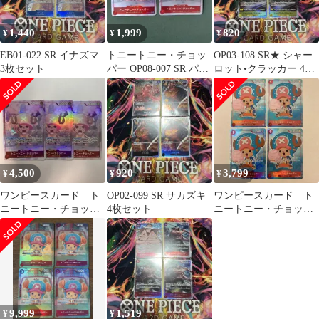
1,440
1,999
820
¥
¥
¥
EB01-022 SR イナズマ
トニートニー・チョッ
OP03-108 SR★ シャー
3枚セット
パー OP08-007 SR パラ
ロット•クラッカー 4枚
レル
セット
4,500
920
3,799
¥
¥
¥
ワンピースカード ト
OP02-099 SR サカズキ
ワンピースカード ト
ニートニー・チョッパ
4枚セット
ニートニー・チョッパ
ー SR パラレル OP08-
ー フルアート ST01-
007
006 4枚
9,999
1,519
¥
¥