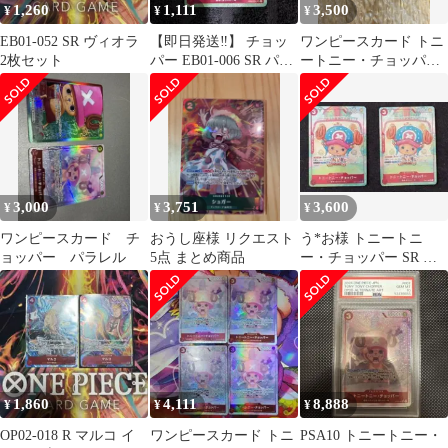
1,260
1,111
3,500
¥
¥
¥
EB01-052 SR ヴィオラ
【即日発送‼️】 チョッ
ワンピースカード トニ
2枚セット
パー EB01-006 SR パラ
ートニー・チョッパー
レル‼️
2枚セット SRパラレ
ル
3,000
3,751
3,600
¥
¥
¥
ワンピースカード チ
おうし座様 リクエスト
う*お様 トニートニ
ョッパー パラレル
5点 まとめ商品
ー・チョッパー SR パ
ラレル EB01-006 2枚セ
ット
1,860
4,111
8,888
¥
¥
¥
OP02-018 R マルコ イ
ワンピースカード トニ
PSA10 トニートニー・