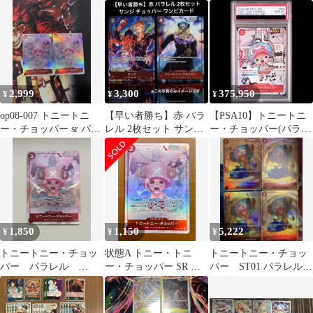
ョッパー EB01-006
ー OP08-007 SR パラレ
ー sr EB01-006 4枚セッ
パラレル
ル
ト
2,999
3,300
375,950
¥
¥
¥
op08-007 トニートニ
【早い者勝ち】赤 パラ
【PSA10】トニートニ
ー・チョッパー sr パラ
レル 2枚セット サンジ
ー・チョッパー(パラレ
レル
チョッパー ワンピカー
ル)(スーパーパラレル)
ド
(コミックパラレル・コ
ミパラ・漫画背景) P-
SR EB01-006 1枚
1,850
1,150
5,222
¥
¥
¥
トニートニー・チョッ
状態A トニー・トニ
トニートニー・チョッ
パー パラレル
ー・チョッパー SR パ
パー ST01 パラレル
OP08-007
ラレル OP08-007 ★
4枚セット ワンピース
ONE PIECE ワンピース
カード
カードゲーム