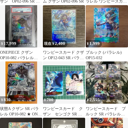
ザン OP02-096 SR パ
ム クザン OP02-096 SR
ラレル ワンピースカー
ラレル ONE PIECE
ド
17,999
2,400
1,999
¥
現在 ¥
¥
ONEPIECE クザン
ワンピースカード クザ
ブルック (パラレル)
OP10-082 パラレル
ン OP12-043 SR パラレ
OP15-032
PSA10
ル
830
700
2,555
¥
¥
¥
状態A クザン SR パラ
ワンピースカード ク
ワンピースカード ブ
レル OP10-082 ★ ONE
ザン センゴク SR パ
ルック SR パラレル
PIECE ワンピースカー
ラレル 即購入OK
EB01-046
ドゲーム