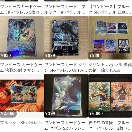
ワンピースカードゲー
ワンピースカード ブ
【ワンピース】ブルッ
ム SR パラレル 5枚セッ
ルック sr パラレル
ク SR パラレル EB01-
ト
黒
046 3枚セット
850
999
980
¥
¥
¥
ワンピース カードゲー
ワンピースカード クザ
クザン R パラレル 決戦
ム 決戦の刻 クザン パ
ン SRパラレル OP10-
の刻 錦えもんsr
ラレル
082
2,666
399
6,000
¥
¥
¥
ブルック SRパラレル
ワンピースカードゲー
神の島の冒険 ブルッ
ム クザン SR パラレル
ク パラレル 2枚セッ