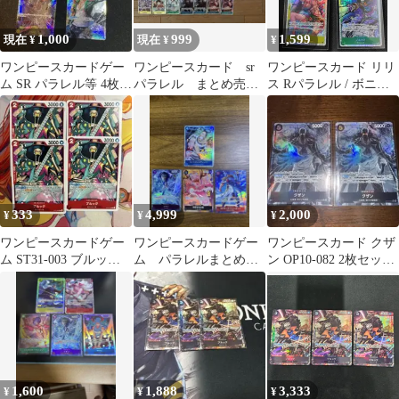
1,000
999
1,599
現在 ¥
現在 ¥
¥
ワンピースカードゲー
ワンピースカード sr
ワンピースカード リリ
ム SR パラレル等 4枚セ
パラレル まとめ売
ス Rパラレル / ボニー
ット
り ルフィ クザン
ブルック ワイパー SR4
シャンクス
枚
333
4,999
2,000
¥
¥
¥
ワンピースカードゲー
ワンピースカードゲー
ワンピースカード クザ
ム ST31-003 ブルック 4
ム パラレルまとめ売
ン OP10-082 2枚セット
枚セット
り 3枚セット(Mr.3おま
パラレル sr
け付)
1,600
1,888
3,333
¥
¥
¥