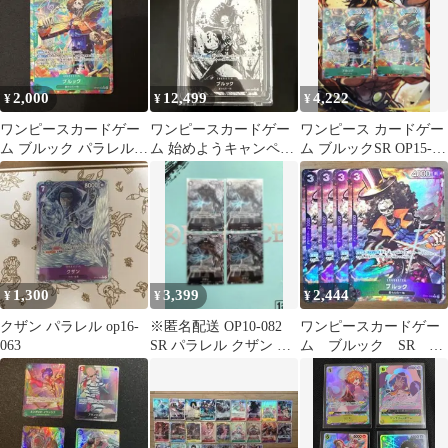
2,000
12,499
4,222
¥
¥
¥
ワンピースカードゲー
ワンピースカードゲー
ワンピース カードゲー
ム ブルック パラレル
ム 始めようキャンペー
ム ブルックSR OP15-
OP15-032
ン ブルック SRパラレ
032 パラレル 2枚セット
ル
1,300
3,399
2,444
¥
¥
¥
クザン パラレル op16-
※匿名配送 OP10-082
ワンピースカードゲー
063
SR パラレル クザン ワ
ム ブルック SR パ
ンピースカードゲーム
ラレルレア 4枚セット