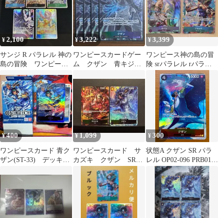
2,100
3,222
3,399
¥
¥
¥
サンジ R パラレル 神の
ワンピースカードゲー
ワンピース神の島の冒
島の冒険 ワンピース
ム クザン 青キジ
険 srパラレル rパラレ
OP15-047 ナミ ブルッ
SR パラレルレア 4
ル 2枚セット
ク
枚セット
400
1,099
300
¥
¥
¥
ワンピースカード 青ク
ワンピースカード サ
状態A クザン SR パラ
ザン(ST-33) デッキパ
カズキ クザン SRパ
レル OP02-096 PRB01
ーツ 44枚+リーダー付
ラレル 2枚セット
新イラスト ★ ONE
き
PIECE ワンピースカー
ドゲーム