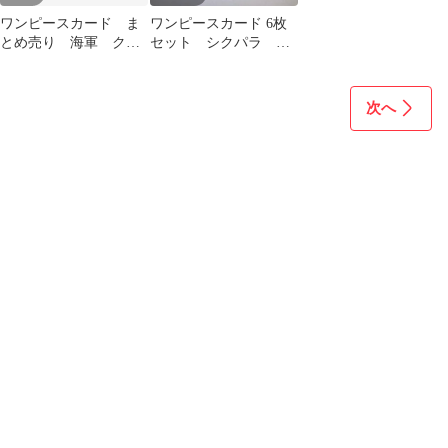
ワンピースカード ま
ワンピースカード 6枚
とめ売り 海軍 クザ
セット シクパラ パ
ン サカズキ コビ
ラレル リーダー
ー SR パラレル
次へ