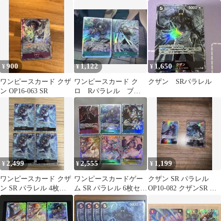
OP02-096
ト
900
1,122
1,650
¥
¥
¥
ワンピースカード クザ
ワンピースカード ク
クザン SRパラレル
ン OP16-063 SR
ロ Rパラレル ブル
ック SR
2,499
2,555
1,199
¥
¥
¥
ワンピースカード クザ
ワンピースカードゲー
クザン SR パラレル
ン SR パラレル 4枚
ム SR パラレル 6枚セッ
OP10-082 クザンSR ク
op02 頂上決戦
ト
ザンセット