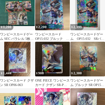
1,200
2,200
2,399
¥
¥
¥
ワンピースカードゲー
ワンピースカード
ワンピースカードゲー
ム SEC パラレル 5枚セ
OP15-032 ブルック
ム OP15-032 SRパラ
ット
SR パラレル
レル ブルック 神の
島の冒険
1,444
900
2,300
¥
¥
¥
ワンピースカード クザ
ONE PIECE ワンピース
ワンピースカードゲー
ン SR OP06-063
カード クザン SR-P
ム ブルック SR OP15
OP02-096
032 パラレル