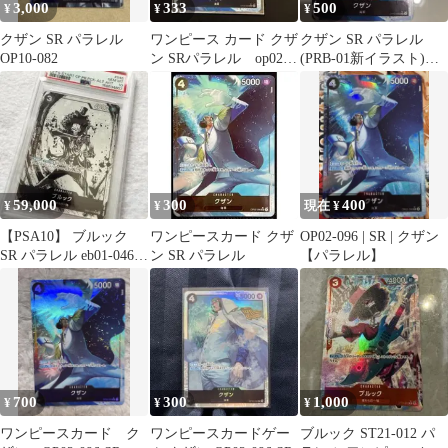
3,000
333
500
¥
¥
¥
クザン SR パラレル
ワンピース カード クザ
クザン SR パラレル
OP10-082
ン SRパラレル op02-
(PRB-01新イラスト)
096
OP02-096
59,000
300
400
¥
¥
現在 ¥
【PSA10】 ブルック
ワンピースカード クザ
OP02-096 | SR | クザン
SR パラレル eb01-046
ン SR パラレル
【パラレル】
始めようキャンペーン
700
300
1,000
¥
¥
¥
ワンピースカード ク
ワンピースカードゲー
ブルック ST21-012 パ