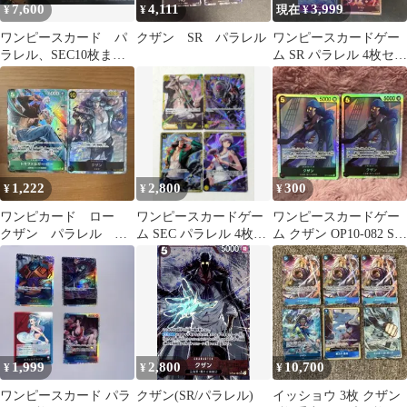
7,600
4,111
3,999
¥
¥
現在 ¥
ワンピースカード パ
クザン SR パラレル
ワンピースカードゲー
ラレル、SEC10枚まと
ム SR パラレル 4枚セッ
め売り！
ト
1,222
2,800
300
¥
¥
¥
ワンピカード ロー
ワンピースカードゲー
ワンピースカードゲー
クザン パラレル セ
ム SEC パラレル 4枚セ
ム クザン OP10-082 SR
ット
ット
パラレル セット
1,999
2,800
10,700
¥
¥
¥
ワンピースカード パラ
クザン(SR/パラレル)
イッショウ 3枚 クザン