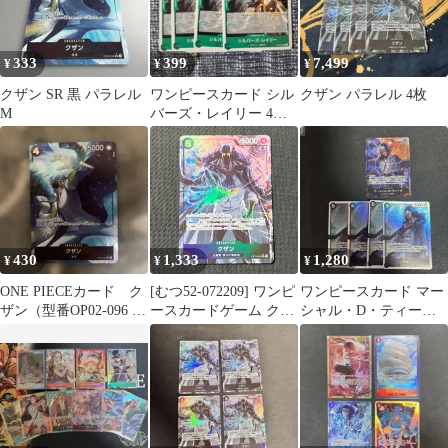
333
399
7,499
¥
¥
¥
クザン SR 黒 パラレル
ワンピースカード シル
クザン パラレル 4枚
M
バーズ・レイリー 4枚
セット ST32-004
430
1,333
1,280
¥
¥
¥
ONE PIECEカード ク
[むつ52-072209] ワンピ
ワンピースカード マー
ザン（型番OP02-096 /
ースカードゲーム クザ
シャル・D・ティーチ
レアリティ：SR
ン SR パラレル OP10-
パラレル クザン
082
SR×4枚セット