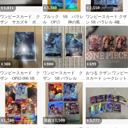
1,011
3,380
2,550
¥
¥
¥
ワンピースカード ク
ブルック SR パラレ
ワンピースカード クザ
ザン サカズキ ボル
ル OP15 神の島の
ン SR パラレル 4枚
サリーノ Rパラ SR
冒険 ワンピースカー
op02 頂上決戦
R 決戦の刻
ド
300
800
699
¥
¥
¥
ワンピースカード ク
ワンピースカード ク
おつる クザン ワンピー
ザン OP02-096 SR パ
ザン SR パラレル 2
スカード シークレット
ラレル ONE PIECE
枚セット
1,780
1,500
3,777
¥
現在 ¥
¥