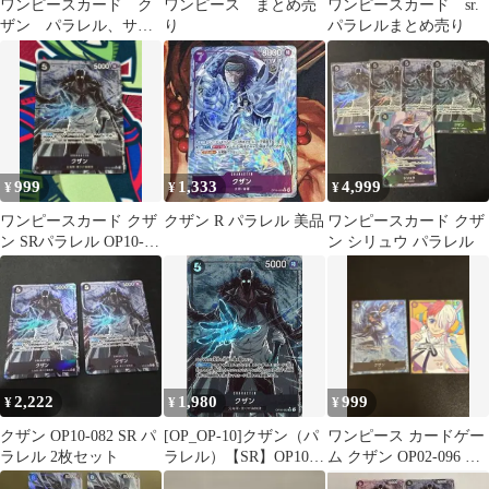
ワンピースカード ク
ワンピース まとめ売
ワンピースカード sr.
ザン パラレル、サカ
り
パラレルまとめ売り
ヅキ sr 2枚
999
1,333
4,999
¥
¥
¥
ワンピースカード クザ
クザン R パラレル 美品
ワンピースカード クザ
ン SRパラレル OP10-
ン シリュウ パラレル
082
2,222
1,980
999
¥
¥
¥
クザン OP10-082 SR パ
[OP_OP-10]クザン（パ
ワンピース カードゲー
ラレル 2枚セット
ラレル）【SR】OP10-
ム クザン OP02-096 ウ
082(illust.nukadokomoge
タ OP02-120