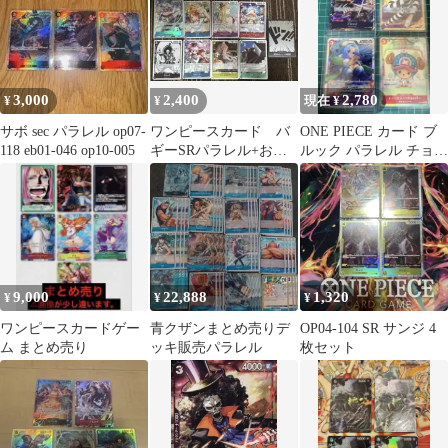
3,000
2,400
2,780
¥
¥
現在 ¥
サボ sec パラレル op07-
ワンピースカード バ
ONE PIECE カード ブ
118 eb01-046 op10-005
ギーSRパラレル+おま
ルック パラレル チョッ
け
パー ボン・クレー SEC
9,000
22,888
1,320
¥
¥
¥
ワンピースカードゲー
青クザンまとめ売りデ
OP04-104 SR サンジ 4
ム まとめ売り
ッキ販売パラレル
枚セット