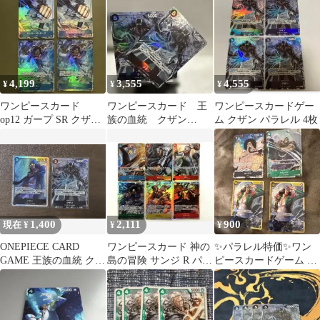
ra) ITDOSL9ZORRE
4,199
3,555
4,555
¥
¥
¥
ワンピースカード
ワンピースカード 王
ワンピースカードゲー
op12 ガープ SR クザン
族の血統 クザン
ム クザン パラレル 4枚
R パラレル
OP10-062 2枚
1,400
2,111
900
現在 ¥
¥
¥
ONEPIECE CARD
ワンピースカード 神の
✨パラレル特価✨ワン
GAME 王族の血統 クザ
島の冒険 サンジ R パラ
ピースカードゲーム セ
ンSRパラレル2枚セッ
レル ギンSRパラレル
ンゴク ウルージ クザン
ト！
他セット
4枚セット