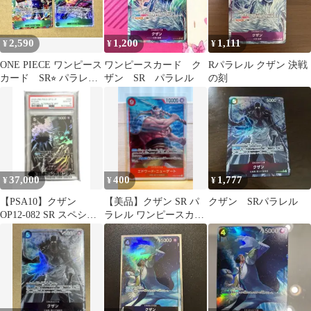
2,590
1,200
1,111
¥
¥
¥
ONE PIECE ワンピース
ワンピースカード ク
Rパラレル クザン 決戦
カード SR⭐︎ パラレ
ザン SR パラレル
の刻
ル ブルック 2枚セッ
ト
37,000
400
1,777
¥
¥
¥
【PSA10】クザン
【美品】クザン SR パ
クザン SRパラレル
OP12-082 SR スペシャ
ラレル ワンピースカー
ルパラレル
ド 頂上決戦 OP02-096