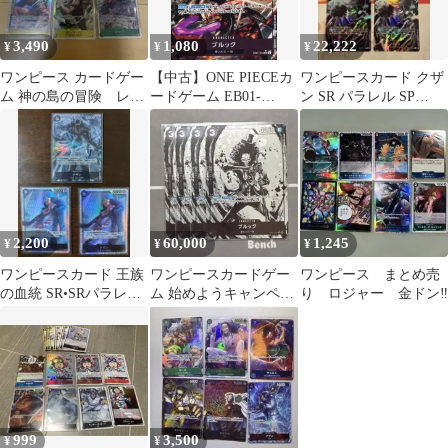
3,490
1,080
22,222
¥
¥
¥
ワンピース カードゲー
【中古】ONE PIECEカ
ワンピースカード クザ
ム 神の島の冒険 レベ
ードゲーム EB01-
ン SR パラレル SP
ッカリーパラ ゾロSR
046[SR]：(パラレル)ブ
OP10-082 4枚
他
ルック
2,200
60,000
1,245
¥
¥
¥
ワンピースカード 王族
ワンピースカードゲー
ワンピース まとめ売
の血統 SR•SRパラレル
ム 始めようキャンペー
り ロジャー 金ドン‼︎
セット
ン ブルック SRパラレ
ル 4枚
999
3,500
¥
¥