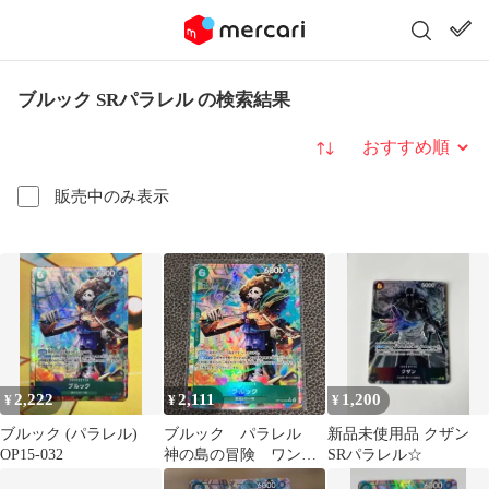
ブルック SRパラレル の検索結果
並び替え
販売中のみ表示
2,222
2,111
1,200
¥
¥
¥
ブルック (パラレル)
ブルック パラレル
新品未使用品 クザン
OP15-032
神の島の冒険 ワンピ
SRパラレル☆
ースカード