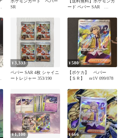
ナ
ポケモンカード ペパー
【送料無料】ポケモンカ
SR
ード ペパー SAR
SV4a 4枚セット
3,333
580
¥
¥
ペパー SAR 4枚 シャイニ
【ポケカ】 ペパー
ク
ートレジャー 353/190
【ＳＲ】 sv1V 099/078
品
1,100
666
¥
¥