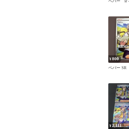
ペパー sr 
800
¥
ペパー SR
2,111
¥