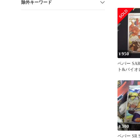
除外キーワード
950
¥
ペパー SA
ト&バイオ
ニートレジ
300
¥
ペパー SR 