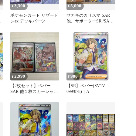
3,300
5,000
¥
¥
ド
ポケモンカード リザード
サカキのカリスマ SAR
R
ンex デッキパーツ
他、サポーターSR /SAR
５枚セット
2,999
980
¥
¥
【2枚セット】ペパー
【SR】ペパー(SV1V
SAR 他１枚スカーレット
099/078)｜A
&バイオレット