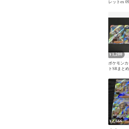
レットex 09
1,200
¥
ポケモンカ
トSRまと
2,666
¥