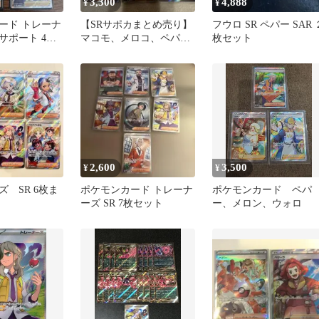
3,300
4,888
¥
¥
ード トレーナ
【SRサポカまとめ売り】
フウロ SR ペパー SAR 
 サポート 4枚
マコモ、メロコ、ペパ
枚セット
ー、ネジキ、クラウン
SR
2,600
3,500
¥
¥
 SR 6枚ま
ポケモンカード トレーナ
ポケモンカード ペパ
ーズ SR 7枚セット
ー、メロン、ウォロ