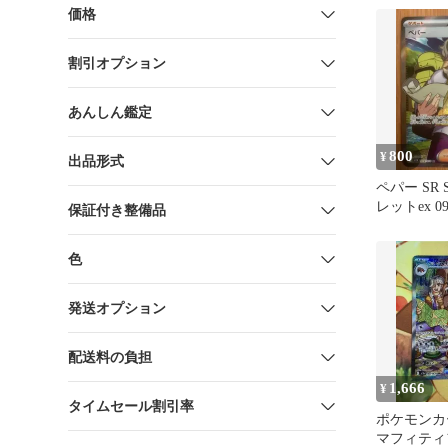
価格
割引オプション
あんしん鑑定
800
¥
出品形式
ペパー SR 
レットex 09
保証付き整備品
色
発送オプション
配送料の負担
1,666
¥
タイムセール割引率
ポケモンカ
マフィティフ