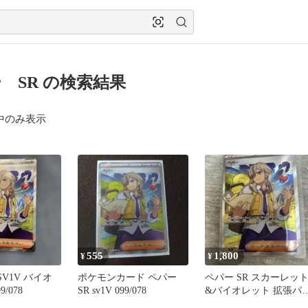
 SR の検索結果
中のみ表示
555
1,800
¥
¥
SV1V バイオ
ポケモンカード ペパー
ペパー SR スカーレッ
9/078
SR sv1V 099/078
&バイオレット 拡張パ
ク バイオレットex キラ