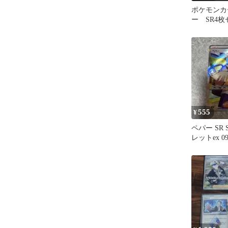
ポケモンカ
ー SR4枚セ
555
¥
ペパー SR 
レットex 09