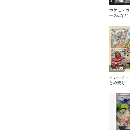
1,980
¥
ポケモンカ
ーズsrなど
セット
1,999
¥
トレーナーズ
とめ売り