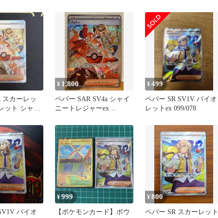
1,800
499
¥
¥
R スカーレッ
ペパー SAR SV4a シャイ
ペパー SR SV1V バイオ
レット シャイ
ニートレジャーex
レットex 099/078
ャー
353/190
999
800
¥
¥
SV1V バイオ
【ポケモンカード】ボウ
ペパー SR スカーレッ