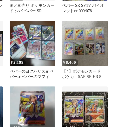
レ
まとめ売り ポケモンカー
ペパー SR SV1V バイオ
ド シバ ペパー SR
レットex 099/078
2,199
8,400
¥
¥
ペパーのヨクバリスar ペ
【⭐️】ポケモンカード
パーsr ペパーのマフィテ
ポケカ SAR SR HR 8枚
ィフex srセット
セット