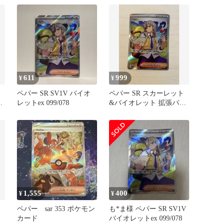
611
999
¥
¥
ペパー SR SV1V バイオ
ペパー SR スカーレット
ク
レットex 099/078
&バイオレット 拡張パッ
ト
ク バイオレットex キラ
…
1,555
400
¥
¥
ペパー sar 353 ポケモン
も*ま様 ペパー SR SV1V
カード
バイオレットex 099/078