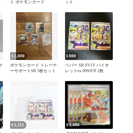
ッ
ト ポケモンカード
ット
2,000
800
¥
¥
サ
ポケモンカード トレーナ
ペパー SR SV1V バイオ
ーサポートSR 5枚セット
レットex 099/078 2枚
1,111
3,480
¥
¥