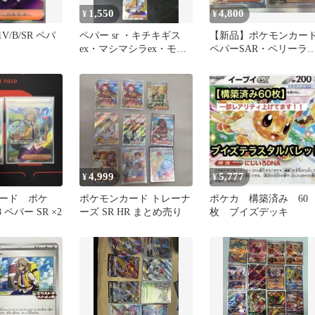
1,550
4,800
¥
¥
V1V/B/SR ペパ
ペパー sr ・キチキギス
【新品】ポケモンカー
ex・マシマシラex・モモ
ペパーSAR・ペリーラS
ワロウex・イイネイヌex
セット
4,999
5,777
¥
¥
ード ポケ
ポケモンカード トレーナ
ポケカ 構築済み 60
8 ペパー SR ×2
ーズ SR HR まとめ売り
枚 ブイズデッキ