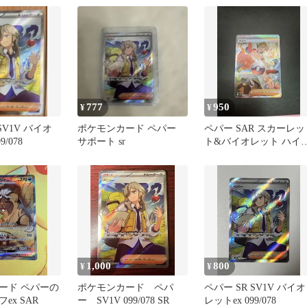
…
777
950
¥
¥
SV1V バイオ
ポケモンカード ペパー
ペパー SAR スカーレッ
9/078
サポート sr
ト&バイオレット ハイ
ラスパック シャイニー
レジ…
1,000
800
¥
¥
ード ペパーの
ポケモンカード ペパ
ペパー SR SV1V バイオ
ex SAR
ー SV1V 099/078 SR
レットex 099/078