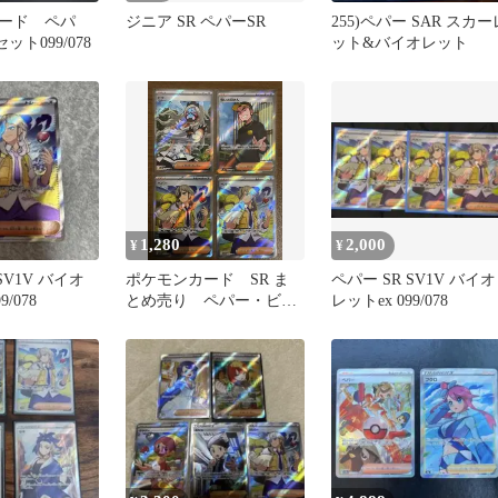
ード ペパ
ジニア SR ペパーSR
255)ペパー SAR スカー
ット099/078
ット&バイオレット
1,280
2,000
¥
¥
SV1V バイオ
ポケモンカード SR ま
ペパー SR SV1V バイオ
9/078
とめ売り ペパー・ビ
レットex 099/078
ワ・怖いお兄さん