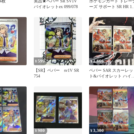
4枚
美品★ペパー SR SV1V
ポケモンカード トレー
バイオレットex 099/078
ーズ サポート SR HR 10
枚セット
599
1,666
¥
¥
【SR】ペパー sv1V SR
ペパー SAR スカーレッ
754
ト&バイオレット ハイ
ラスパック 2枚 引退
980
3,300
¥
¥