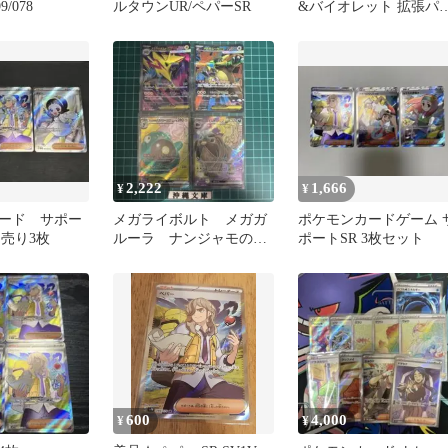
9/078
ルタウンUR/ペパーSR
&バイオレット 拡張パ
ク バイオレットex キラ
…
2,222
1,666
¥
¥
ード サポー
メガライボルト メガガ
ポケモンカードゲーム 
め売り3枚
ルーラ ナンジャモのハ
ポートSR 3枚セット
ラバリー ペパーのマフ
ィティフ
600
4,000
¥
¥