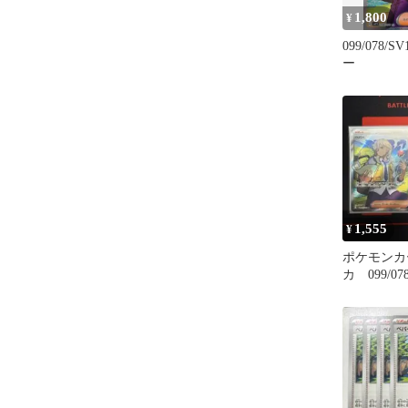
1,800
¥
099/078/S
ー
1,555
¥
ポケモンカ
カ 099/07