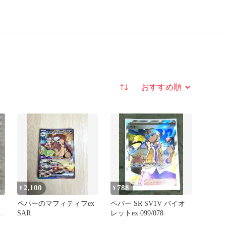
並び替え
2,100
788
¥
¥
ト
ペパーのマフィティフex
ペパー SR SV1V バイオ
ッ
SAR
レットex 099/078