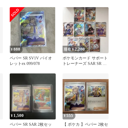
888
2,200
¥
現在 ¥
ペパー SR SV1V バイオ
ポケモンカード サポート
レットex 099/078
トレーナーズ SAR SR 9
枚セット
1,500
555
¥
¥
ト
ペパー SR SAR 2枚セッ
【 ポケカ 】ペパー 2枚セ