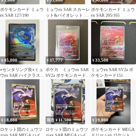
3,000
33,000
38,000
¥
¥
¥
ポケモンカード ミュウ
ミュウex SAR スカーレ
ポケモンカード ミュウ
ex SAR 127/190
ット&バイオレット 強
ex SAR 205/165
化拡張パック ポケモン
カード…
45,000
37,777
33,500
¥
¥
¥
⭐︎センタリング良⭐︎ミュ
ポケカ ミュウex SAR
ミュウex SAR SV2a ポ
ウex SAR ハイクラスパ
SV2a ポケモンカード
ケモンカード151
ック シャイニートレジ
151 205/165
205/165
ャー
18,888
11,500
19,000
¥
現在 ¥
¥
ロケット団のミュウツ
ロケット団のミュウツ
ポケモンカード MEGA
ーex SAR MEGA ハイク
ーex SAR MEGA ハイク
ドリームex ロケット団