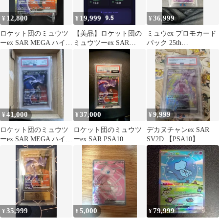
12,800
19,999
36,999
¥
¥
¥
ロケット団のミュウツ
【美品】ロケット団の
ミュウex プロモカード
ーex SAR MEGA ハイク
ミュウツーex SAR
パック 25th
ラスパック MEGAドリ
MEGA ハイクラスパッ
ANNIVERSARY editio…
ー…
ク MEGA
41,000
37,000
9,999
¥
¥
¥
ロケット団のミュウツ
ロケット団のミュウツ
デカヌチャンex SAR
ーex SAR MEGA ハイク
ーex SAR PSA10
SV2D 【PSA10】
ラスパック psa10
35,999
5,000
79,999
¥
¥
¥