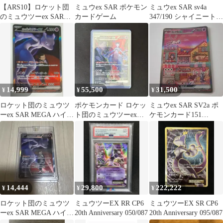
【ARS10】ロケット団
ミュウex SAR ポケモン
ミュウex SAR sv4a
のミュウツーex SAR
カードゲーム
347/190 シャイニートレ
（PSA10相当）
ジャーex
14,999
55,500
31,500
¥
¥
¥
ロケット団のミュウツ
ポケモンカード ロケッ
ミュウex SAR SV2a ポ
ーex SAR MEGA ハイク
ト団のミュウツーex
ケモンカード151
ラスパック
SAR 125/098 美品
205/165
14,444
29,800
222,222
¥
¥
¥
ロケット団のミュウツ
ミュウツーEX RR CP6
ミュウツーEX SR CP6
ーex SAR MEGA ハイク
20th Anniversary 050/087
20th Anniversary 095/087
ラスパック MEGAドリ