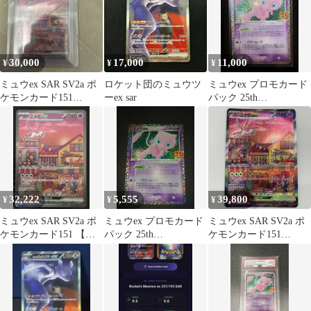
30,000
17,000
11,000
¥
¥
¥
ミュウex SAR SV2a ポ
ロケット団のミュウツ
ミュウex プロモカード
ケモンカード151
ーex sar
パック 25th
205/165
ANNIVERSARY editio…
32,222
5,555
39,800
¥
¥
¥
ミュウex SAR SV2a ポ
ミュウex プロモカード
ミュウex SAR SV2a ポ
ケモンカード151 【マ
パック 25th
ケモンカード151
グネットローダー付】
ANNIVERSARY editio…
205/165