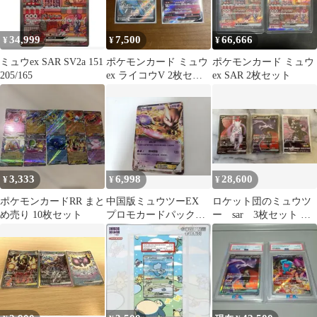
34,999
7,500
66,666
¥
¥
¥
ミュウex SAR SV2a 151
ポケモンカード ミュウ
ポケモンカード ミュウ
205/165
ex ライコウV 2枚セッ
ex SAR 2枚セット
ト
3,333
6,998
28,600
¥
¥
¥
ポケモンカードRR まと
中国版ミュウツーEX
ロケット団のミュウツ
め売り 10枚セット
プロモカードパック
ー sar 3枚セット ポ
25th ANNIVERSARY
ケカ引退品 アーマー
ドミュウツー