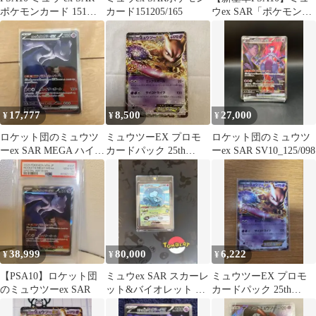
ポケモンカード 151
カード151205/165
ウex SAR「ポケモンカ
205/165
ード151」
17,777
8,500
27,000
¥
¥
¥
ロケット団のミュウツ
ミュウツーEX プロモ
ロケット団のミュウツ
ーex SAR MEGA ハイク
カードパック 25th
ーex SAR SV10_125/098
ラスパック MEGAドリ
ANNIVERSARY edit…
ー…
38,999
80,000
6,222
¥
¥
¥
【PSA10】ロケット団
ミュウex SAR スカーレ
ミュウツーEX プロモ
のミュウツーex SAR
ット&バイオレット ハ
カードパック 25th
イクラスパック シャイ
ANNIVERSARY edit…