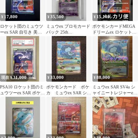
17,800
35,500
15,180
¥
¥
¥
ロケット団のミュウツ
ミュウex プロモカード
ポケモンカードMEGA
ーex SAR 自引き 美品
パック 25th
ドリームex ロケット団
スリーブ・ローダー保
ANNIVERSARY editio…
のミュウツーex SAR
管匿名配送
31,000
33,000
88,000
現在 ¥
¥
¥
PSA10 ロケット団のミ
ポケモンカード ポケ
ミュウex SAR SV4a シ
ュウツーex SAR ポケモ
カ ミュウex SAR シャ
ャイニートレジャーex
ンカード
イニートレジャー
347/190