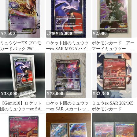
ニート…
7,500
19,000
2,000
¥
現在 ¥
¥
ミュウツーEX プロモ
ロケット団のミュウツ
ポケモンカード アー
カードパック 25th
ーex SAR MEGA ハイク
マードミュウツー
ANNIVERSARY edit…
ラスパック MEGAドリ
365SM-P
ーム
33,000
78,000
32,300
¥
¥
¥
【Gemix10】ロケット
ロケット団のミュウツ
ミュウex SAR 202/165
団のミュウツーex SAR
ーex SAR スカーレット
ポケモンカード
｜M2a 237/193
&バイオレット 拡張パ
ック ロ…