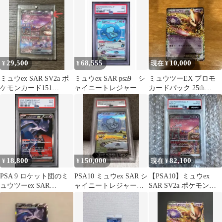
ー…
29,500
68,555
10,000
¥
¥
現在 ¥
ミュウex SAR SV2a ポ
ミュウex SAR psa9 シ
ミュウツーEX プロモ
ケモンカード151
ャイニートレジャー
カードパック 25th
205/165
ANNIVERSARY edit…
18,800
150,000
82,100
¥
¥
現在 ¥
PSA 9 ロケット団のミ
PSA10 ミュウex SAR シ
【PSA10】ミュウex
ュウツーex SAR
ャイニートレジャー
SAR SV2a ポケモンカ
237/193 a471
347/190
ード151 205/165