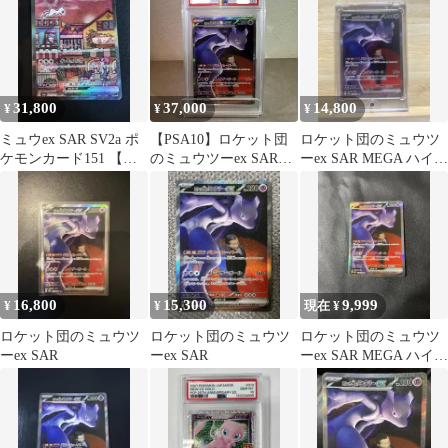
31,800
37,000
14,800
¥
¥
¥
ミュウex SAR SV2a ポ
【PSA10】ロケット団
ロケット団のミュウツ
ケモンカード151 【マ
のミュウツーex SAR
ーex SAR MEGA ハイク
グネットローダー付】
237/193
ラスパック MEGAドリ
ー…
16,800
15,300
9,999
¥
¥
現在 ¥
ロケット団のミュウツ
ロケット団のミュウツ
ロケット団のミュウツ
ーex SAR
ーex SAR
ーex SAR MEGA ハイク
ラスパック MEGAドリ
ー…