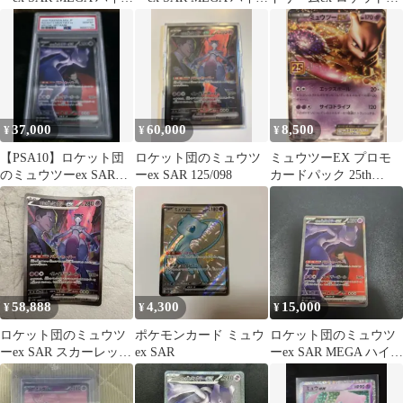
ラスパック MEGAドリ
ラスパック MEGAドリ
のミュウツーex SAR ②
ー…
ー…
37,000
60,000
8,500
¥
¥
¥
【PSA10】ロケット団
ロケット団のミュウツ
ミュウツーEX プロモ
のミュウツーex SAR
ーex SAR 125/098
カードパック 25th
237/098
ANNIVERSARY
58,888
4,300
15,000
¥
¥
¥
ロケット団のミュウツ
ポケモンカード ミュウ
ロケット団のミュウツ
ーex SAR スカーレット
ex SAR
ーex SAR MEGA ハイク
&バイオレット 拡張パ
ラスパック MEGAドリ
ック
ー…