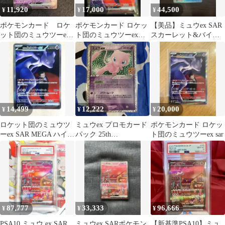
11,920
17,000
44,500
¥
¥
¥
ポケモンカード ロケ
ポケモンカード ロケッ
【美品】ミュウex SAR
ット団のミュウツーex
ト団のミュウツーex
スカーレット&バイオ
プロモ
SAR
レット 強化拡張パック
151
14,499
12,222
20,000
¥
¥
¥
ロケット団のミュウツ
ミュウex プロモカード
ポケモンカード ロケッ
ーex SAR MEGA ハイク
パック 25th
ト団のミュウツーex sar
ラスパック MEGAドリ
ANNIVERSARY
ー…
87,777
33,333
96,666
¥
¥
¥
PSA10 ミュウ ex SAR
ミュウex SARポケモン
【新基準PSA10】ミュ