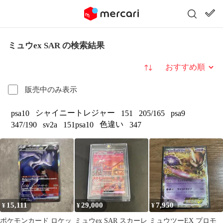
ミュウex SAR の検索結果
並び替え
販売中のみ表示
シャイニートレジャー
psa10
151
205/165
psa9
色違い
347/190
sv2a
151psa10
347
15,111
29,000
7,950
¥
¥
¥
ポケモンカード ロケッ
ミュウex SAR スカーレ
ミュウツーEX プロモ