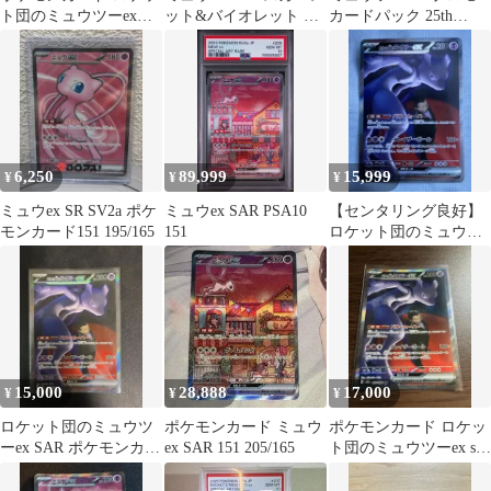
ト団のミュウツーex
ット&バイオレット 強
カードパック 25th
SAR
化拡張パック ポケモン
ANNIVERSARY edit…
カード…
6,250
89,999
15,999
¥
¥
¥
ミュウex SR SV2a ポケ
ミュウex SAR PSA10
【センタリング良好】
モンカード151 195/165
151
ロケット団のミュウツ
ーex SAR MEGAドリー
ムex
15,000
28,888
17,000
¥
¥
¥
ロケット団のミュウツ
ポケモンカード ミュウ
ポケモンカード ロケッ
ーex SAR ポケモンカー
ex SAR 151 205/165
ト団のミュウツーex sar
ド
自引き