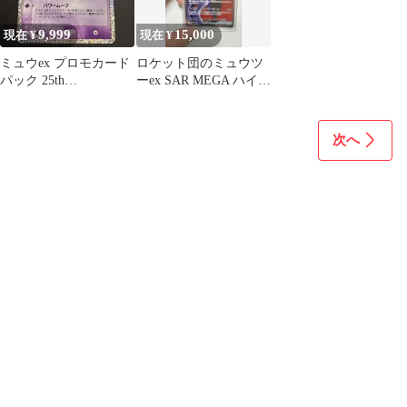
9,999
15,000
現在 ¥
現在 ¥
ミュウex プロモカード
ロケット団のミュウツ
パック 25th
ーex SAR MEGA ハイク
ANNIVERSARY editio…
ラスパック MEGAドリ
ー…
次へ