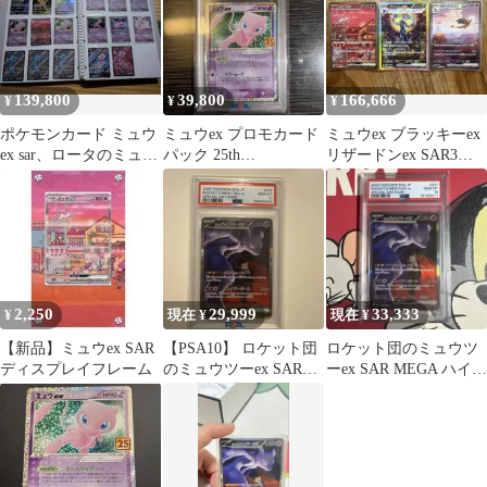
139,800
39,800
166,666
¥
¥
¥
ポケモンカード ミュウ
ミュウex プロモカード
ミュウex ブラッキーex
ex sar、ロータのミュウ
パック 25th
リザードンex SAR3枚
他まとめ売り
ANNIVERSARY editio…
セット
2,250
29,999
33,333
¥
現在 ¥
現在 ¥
【新品】ミュウex SAR
【PSA10】 ロケット団
ロケット団のミュウツ
ディスプレイフレーム
のミュウツーex SAR
ーex SAR MEGA ハイク
237/193
ラスパック MEGAドリ
ー…