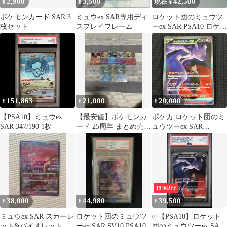
2,900
3,500
42,500
¥
¥
現在 ¥
ポケモンカード SAR 3
ミュウex SAR専用ディ
ロケット団のミュウツ
枚セット
スプレイフレーム
ーex SAR PSA10 ロケッ
ト団のソーナンス AR
151,863
21,000
20,000
¥
¥
¥
【PSA10】ミュウex
【最安値】ポケモンカ
ポケカ ロケット団のミ
SAR 347/190 1枚
ード 25周年 まとめ売り
ュウツーex SAR
引退品 カメックス
237/193 MEGAドリーム
ミュウ
ex
19%OFF
38,000
44,980
39,500
¥
¥
¥
ミュウex SAR スカーレ
ロケット団のミュウツ
✅【PSA10】ロケット
ット&バイオレット 強
ーex SAR SV10 PSA10
団のミュウツーex SAR