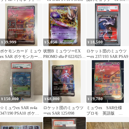
化拡張パック ポケモン
237/193 [M2a]ポケモン
カード…
カード ポケカ
39,999
5,050
18,500
¥
¥
¥
ポケモンカード ミュウ
状態B ミュウツーEX
ロケット団のミュウツ
ex SAR ポケモンカード
PROMO s8a-P 022/025
ーex 237/193 SAR PSA9
151 美品
プロモカードパック
25th ANNIVERSARY
edition ポケカ ポケモン
カードゲーム
150,000
68,000
19,780
¥
¥
¥
☆ミュウex SAR sv4a
ロケット団のミュウツ
ミュウex SAR仕様
347/190 PSA10 ポケカ
ーex SAR 125/098
プロモ 英語版
ポケモン ポケモンカー
SVPEN 053 ポケカ
ド smpok097994