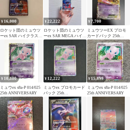
16,000
22,222
7,700
¥
¥
¥
ロケット団のミュウツ
ロケット団のミュウツ
ミュウツーEX プロモ
ーex SAR ハイクラスパ
ーex SAR MEGA ハイク
カードパック 25th
ック MEGAドリーム
ラスパック MEGAドリ
ANNIVERSARY edit…
①
ー…
10,800
12,222
15,899
¥
¥
¥
ミュウex s8a-P 014/025
ミュウex プロモカード
ミュウex s8a-P 014/025
25th ANNIVERSARY
パック 25th
25th ANNIVERSARY
ANNIVERSARY editio…