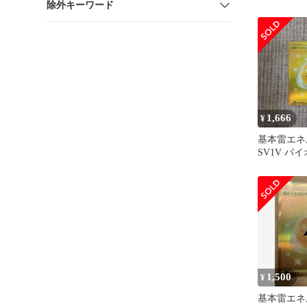
除外キーワード
254/172
1,666
¥
基本雷エネ
SV1V バ
108/078
1,500
¥
基本雷エネ