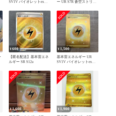
SV1V バイオレットex
ー UR S7R 蒼空ストリー
108/078
ム 090/067
600
1,500
¥
¥
ー
【匿名配送】基本雷エネ
基本雷エネルギー UR
ルギー SR S12a
SV1V バイオレットex
108/078
1,666
1,900
¥
¥