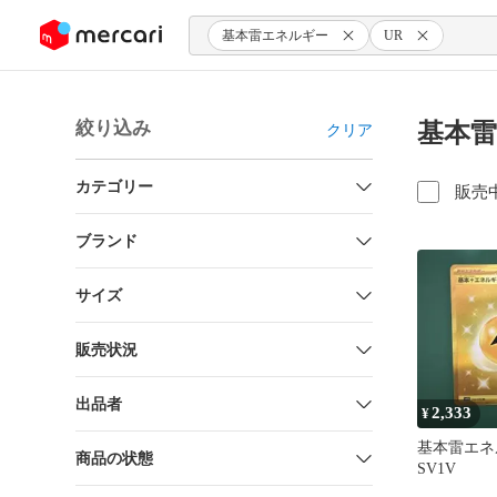
ンツにスキップ
基本雷エネルギー
UR
絞り込み
基本雷
クリア
カテゴリー
販売
ブランド
サイズ
販売状況
出品者
2,333
¥
基本雷エネ
商品の状態
SV1V