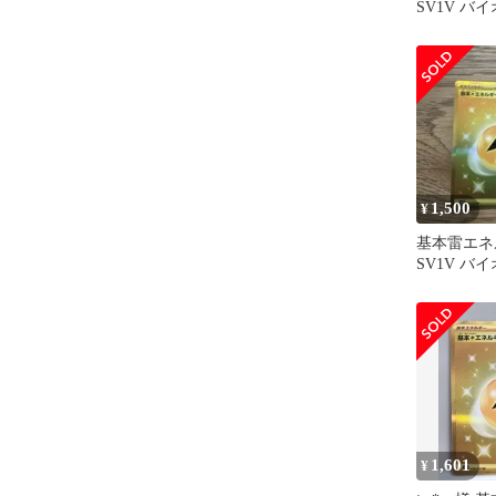
SV1V バ
108/078
1,500
¥
基本雷エネ
SV1V バ
108/078
1,601
¥