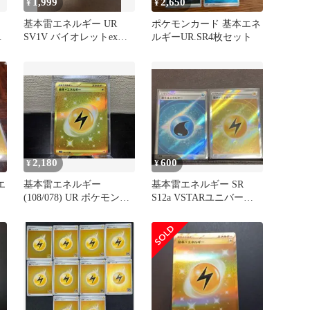
1,999
2,650
¥
¥
基本雷エネルギー UR
ポケモンカード 基本エネ
SV1V バイオレットex
ルギーUR.SR4枚セット
108/078
2,180
600
¥
¥
エ
基本雷エネルギー
基本雷エネルギー SR
(108/078) UR ポケモンカ
S12a VSTARユニバース
ードゲーム
254/172