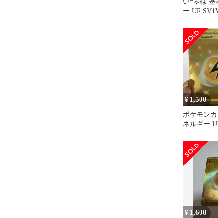
い*ゃ様 
ー UR SV
トex 108/07
1,500
¥
ポケモンカ
ネルギー UR
1,600
¥