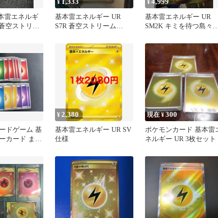
1,333
4,999
¥
¥
基本雷エネルギ
基本雷エネルギー UR
基本雷エネルギー UR
R 蒼空ストリー
S7R 蒼空ストリーム
SM2K キミを待つ島々
090/067
062/050
2,380
300
¥
現在 ¥
ードゲーム 基
基本雷エネルギー UR SV
ポケモンカード 基本雷
ーカード まと
仕様
ネルギー UR 3枚セット
タートデッキ