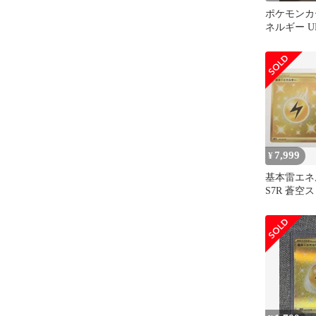
ポケモンカ
ネルギー U
7,999
¥
基本雷エネ
S7R 蒼空
090/067 2枚