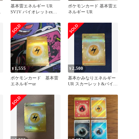
基本雷エネルギー UR
ポケモンカード 基本雷エ
SV1V バイオレットex
ネルギー UR
108/078
1,555
2,500
¥
¥
ポケモンカード 基本雷
基本かみなりエネルギー
エネルギーur
UR スカーレット&バイオ
レット 拡張パック バイ
オレ…