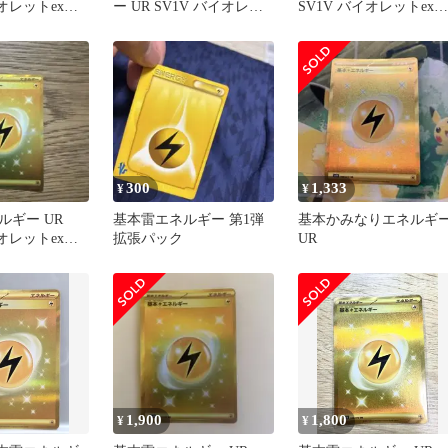
イオレットex
ー UR SV1V バイオレッ
SV1V バイオレットex
トex 108/078
108/078
300
1,333
¥
¥
ルギー UR
基本雷エネルギー 第1弾
基本かみなりエネルギ
イオレットex
拡張パック
UR
1,900
1,800
¥
¥