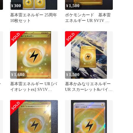
300
1,500
¥
¥
基本雷エネルギー 25周年
ポケモンカード 基本雷
10枚セット
エネルギー UR SV1V バ
イオレットex
1,680
1,500
¥
¥
ー
基本雷エネルギー UR [バ
基本かみなりエネルギー
イオレットex] SV1V
UR スカーレット&バイオ
108/078 ポケモンカード
レット 拡張パック バイ
ポケカ
オレ…