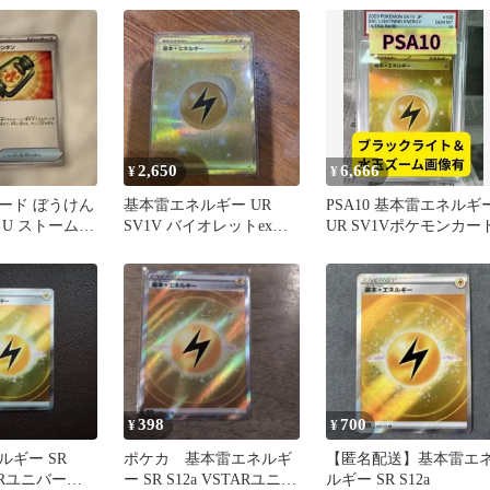
2,650
6,666
¥
¥
ード ぼうけん
基本雷エネルギー UR
PSA10 基本雷エネルギ
 U ストームエ
SV1V バイオレットex
UR SV1Vポケモンカー
108/078
398
700
¥
¥
ルギー SR
ポケカ 基本雷エネルギ
【匿名配送】基本雷エ
TARユニバース
ー SR S12a VSTARユニバ
ルギー SR S12a