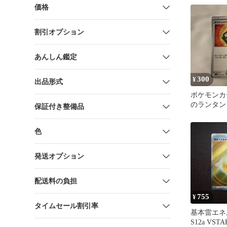
価格
割引オプション
あんしん鑑定
300
¥
出品形式
ポケモンカ
のランタン
保証付き整備品
メラルダ
色
発送オプション
配送料の負担
755
¥
タイムセール割引率
基本雷エネ
S12a VS