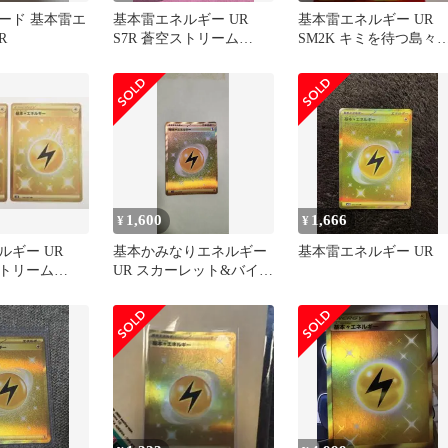
ード 基本雷エ
基本雷エネルギー UR
基本雷エネルギー UR
R
S7R 蒼空ストリーム
SM2K キミを待つ島々
090/067
062/050
1,600
1,666
¥
¥
ルギー UR
基本かみなりエネルギー
基本雷エネルギー UR
ストリーム
UR スカーレット&バイオ
レット 拡張パック バイ
オレ…