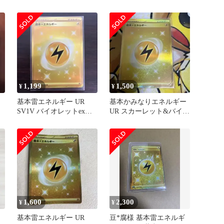
レット 拡張パック バイ
108/078
オレ…
1,199
1,500
¥
¥
基本雷エネルギー UR
基本かみなりエネルギー
SV1V バイオレットex
UR スカーレット&バイオ
108/078
レット 拡張パック バイ
オレ…
1,600
2,300
¥
¥
基本雷エネルギー UR
豆*腐様 基本雷エネルギ