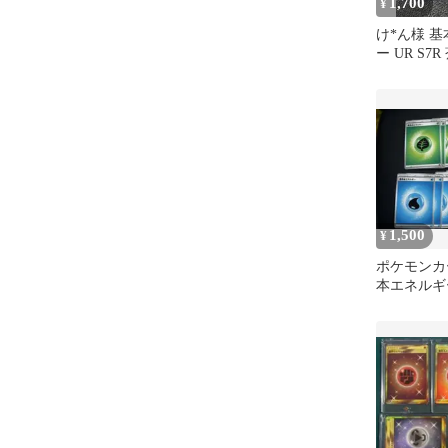
1,700
¥
け*ん様 
ー UR S7
ム 090/067
1,500
¥
ポケモンカ
本エネルギ
め売り ス
100