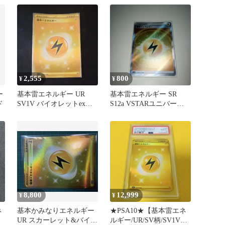
2,555
800
¥
¥
ー
基本雷エネルギー UR
基本雷エネルギー SR
ド
SV1V バイオレットex
S12a VSTARユニバース
108/078
254/172
8,800
12,999
¥
¥
ネ
基本かみなりエネルギー
★PSA10★【基本雷エネ
UR スカーレット&バイオ
ルギー/UR/SV柄/SV1V】