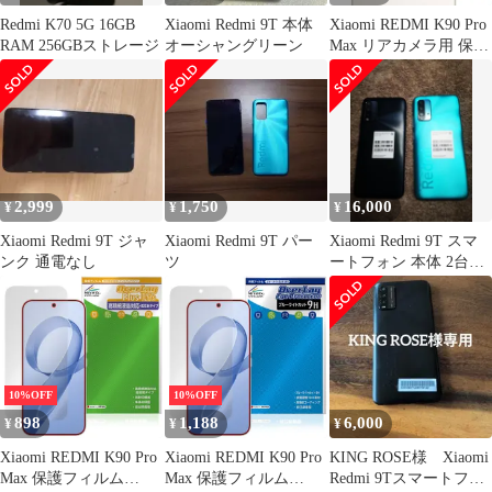
Redmi K70 5G 16GB
Xiaomi Redmi 9T 本体
Xiaomi REDMI K90 Pro
RAM 256GBストレージ
オーシャングリーン
Max リアカメラ用 保護
フィルム OverLay
Absorber 高光沢 for シ
ャオミー レドミ 衝撃吸
収 高光沢 抗菌
2,999
1,750
16,000
¥
¥
¥
Xiaomi Redmi 9T ジャ
Xiaomi Redmi 9T パー
Xiaomi Redmi 9T スマ
ンク 通電なし
ツ
ートフォン 本体 2台セ
ット
10%OFF
10%OFF
898
1,188
6,000
¥
¥
¥
Xiaomi REDMI K90 Pro
Xiaomi REDMI K90 Pro
KING ROSE様 Xiaomi
Max 保護フィルム
Max 保護フィルム
Redmi 9Tスマートフォ