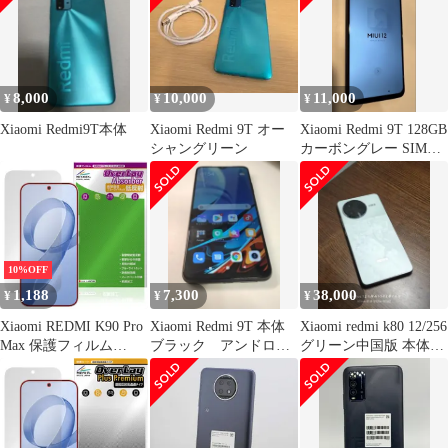
3Dボタン ストラップホ
レス充電対応 ハイブリ
ール付き 耐衝撃 黄ばみ
ッド構造 ストラップホ
にくい 指紋防止 防塵
ール付き 耐衝撃 Xiaomi
TPU+PC 軽量設計 通勤
POCO F8 Ultra/Redmi
用 1
K90 Pro
8,000
10,000
11,000
¥
¥
¥
Xiaomi Redmi9T本体
Xiaomi Redmi 9T オー
Xiaomi Redmi 9T 128GB
シャングリーン
カーボングレー SIMフ
リー
10%OFF
1,188
7,300
38,000
¥
¥
¥
Xiaomi REDMI K90 Pro
Xiaomi Redmi 9T 本体
Xiaomi redmi k80 12/256
Max 保護フィルム
ブラック アンドロイ
グリーン中国版 本体の
OverLay Absorber 低反
ド12 simfree
み
射 for シャオミー レド
ミ 衝撃吸収 反射防止
ブルーライトカット 抗
菌