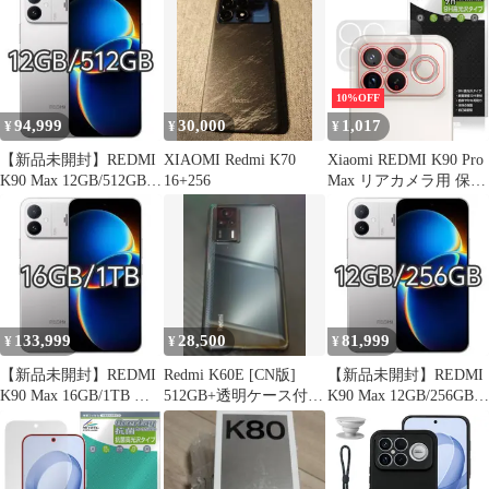
ャオミー レドミ 液晶保
護 指紋がつきにくい 指
紋防止 高光沢
10%OFF
94,999
30,000
1,017
¥
¥
¥
【新品未開封】REDMI
XIAOMI Redmi K70
Xiaomi REDMI K90 Pro
K90 Max 12GB/512GB
16+256
Max リアカメラ用 保護
中国版
フィルム OverLay 9H
Brilliant for シャオミー
レドミ 9H 高硬度 透明
高光沢
133,999
28,500
81,999
¥
¥
¥
【新品未開封】REDMI
Redmi K60E [CN版]
【新品未開封】REDMI
K90 Max 16GB/1TB 中
512GB+透明ケース付き
K90 Max 12GB/256GB
国版
+ガラスフィルム装着
中国版