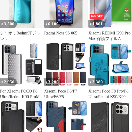
き締まる 高光沢 AR 反
射低減
10%OFF
3,500
6,100
1,801
¥
¥
¥
シャオミRedmi9Tジャ
Redmi Note 9S 065
Xiaomi REDMI K90 Pro
ンク
Max 保護フィルム
OverLay Secret for シャ
オミー レドミ 液晶保護
プライバシーフィルタ
ー 覗き見防止
2,950
3,280
3,380
¥
¥
¥
For XIaomi POCO F8
Xiaomi Poco F8/F7
Xiaomi Poco F8 Pro/F8
Ultra/Redmi K90 ProMax
Ultra/F6/F5
Ultra/Redmi K90/K90
ケース 手帳型 カバー
Pro/F3/Redmi K90 Pro
Pro Max 用 蝶の花柄ウ
財布型 皮革磁性 カバー
Max 用 RFIDシールド
ォレットバッグ
耐衝撃 全面保護 カード
付きフリップウォレッ
収納 レ着 ザー カード
ポケット 手作り スタン
ド機能付き マグネット