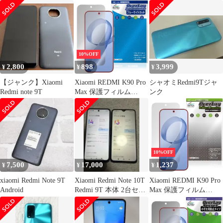
OverLay Plus Lite for シ
OverLay Eye Protector
ン 本体
ャオミー レドミ 液晶保
9H for シャオミー レド
護 高精細液晶対応 アン
ミ 液晶保護 9H 高硬度
チグレア 指紋防止
ブルーライトカット
10%OFF
2,800
898
3,999
¥
¥
¥
【ジャンク】Xiaomi
Xiaomi REDMI K90 Pro
シャオミRedmi9Tジャ
Redmi note 9T
Max 保護フィルム
ンク
OverLay Eye Protector
for シャオミー レドミ
液晶保護 目に優しい ブ
ルーライトカット
10%OFF
7,500
17,000
1,237
¥
¥
¥
xiaomi Redmi Note 9T
Xiaomi Redmi Note 10T
Xiaomi REDMI K90 Pro
Android
Redmi 9T 本体 2台セッ
Max 保護フィルム
ト
OverLay Brilliant
Premium for シャオミー
レドミ 液晶保護 黒が引