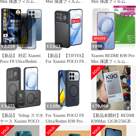
Max 保護フィルム
Max 保護フィルム
Max 保護フィルム
OverLay Absorber 高光
OverLay Plus for シャオ
OverLay Eye Protector
沢 for シャオミー レド
ミー レドミ 液晶保護
低反射 for シャオミー
ミ 衝撃吸収 高光沢 ハ
アンチグレア 反射防止
レドミ 液晶保護 ブルー
ードコート 抗菌
非光沢 指紋防止
ライトカット 反射防止
10%OFF
2,258
2,623
898
¥
¥
¥
【新品】 対応 Xiaomi
【新品】 【TIFIYA】
Xiaomi REDMI K90 Pro
Poco F8 Ultra/Redmi
For Xiaomi POCO F8
Max 保護フィルム
K90 Pro Max 5G 用の ガ
Ultra/Redmi K90 Pro
OverLay Paper for シャ
ラスフィルム 覗き見防
Max 用 ケース 指紋防
オミー レドミ 書き味向
止 (2枚) 【旭硝子素材
止 TPU+PC素材 耐衝撃
上 紙のような描き心地
製・硬度10H】 のぞき
ビジネス/通勤/シンプル
見防止 保護フィルム 強
poco f8 ultra ケース 落
化ラス 28°横から見え
下防止 耐久性 軽量 黄
ない 耐衝撃 米軍MIL規
変防止
3,275
2,690
70,000
¥
¥
¥
格 1
【新品】 Voltup スマホ
For Xiaomi POCO F8
【新品未開封】REDMI
ケース Xiaomi POCO F8
Ultra/Redmi K90 Pro
K90Max 12GB/256GB 中
Ultra/POCO F8 Ultra対
Max ケース【2025年 マ
国版 シルバー色
応 | 磁石充電車載対応
グネット吸着式 ワイヤ