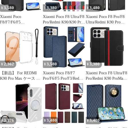
吸 (ホワイト)
3,580
3,380
3,480
¥
¥
¥
Xiaomi Poco
Xiaomi Poco F8 Ultra/F8
Xiaomi Poco F8 Pro/F8
F8/F7/F6/F5
Pro/Redmi K90/K90 Pro
Ultra/Redmi K90 Pro
Pro/F3/Redmi K90 Pro
Max 用 マグネット式財
Max 用 高級盗難防止レ
Max 用 マグネット式高
布型レザーケース
ザーケース
級レザー財布型スマホ
ケース
2,362
3,580
3,380
¥
¥
¥
【新品】 For REDMI
Xiaomi Poco F8/F7
Xiaomi Poco F8 Ultra/F8
K90 Pro Max ケース 保
Pro/F6/F5 Pro/F3/Redmi
Pro/Redmi K90 ProMax
護カバー クリア 軽量
K90 Pro Max用 マグネ
用 レザー マグネット式
柔軟 指紋防止 黄変防止
ット式スマホケース
フリップケース
擦り傷防止 レンズ保護
着脱簡単 TPU REDMI
K90 Pro Max ケース(ク
リア) 1
3,376
3,480
3,480
¥
¥
¥