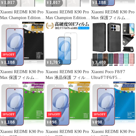
1,017
1,017
1,188
¥
¥
¥
Xiaomi REDMI K90 Pro
Xiaomi REDMI K90 Pro
Xiaomi REDMI K90 Pro
Max Champion Edition
Max Champion Edition
Max 保護フィルム
リアカメラ用 保護フィ
リアカメラ用 保護フィ
OverLay 9H Brilliant for
ルム OverLay Magic for
ルム OverLay 9H
シャオミー レドミ 9H
シャオミー レドミ 傷修
Brilliant for シャオミー
高硬度 透明 高光沢
復 耐指紋 指紋防止
レドミ 9H 高硬度 高光
沢
10%OFF
1,188
1,705
3,480
¥
¥
¥
Xiaomi REDMI K90 Pro
Xiaomi REDMI K90 Pro
Xiaomi Poco F8/F7
Max 保護フィルム
Max 液晶保護 フィルム
Ultra/F7/F6/F5
OverLay 9H Plus for シ
互換品 強化ガラス と
Pro/F3/Redmi K90 Pro
ャオミー レドミ 9H 高
同等の 高硬度9H ブル
Max 用 高級レザー製フ
硬度 アンチグレア 反射
ーライトカット クリア
リップウォレット
防止
光沢タイプ 改訂版 【メ
ディアカバーマーケッ
ト】
10%OFF
10%OFF
10%OFF
1,188
898
898
¥
¥
¥
Xiaomi REDMI K90 Pro
Xiaomi REDMI K90 Pro
Xiaomi REDMI K90 Pro