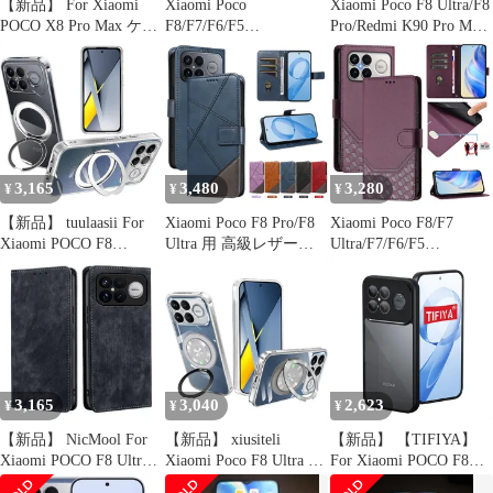
【新品】 For Xiaomi
Xiaomi Poco
Xiaomi Poco F8 Ultra/F8
POCO X8 Pro Max ケー
F8/F7/F6/F5
Pro/Redmi K90 Pro Max
ス TPU MagSafe対応
Pro/F3/Redmi K90 Pro
用 磁気レザーフリップ
360度回転スタンド 縦
Max 用 マグネット式レ
ウォレットケース
横両対応 透明 redmi
ザーケース
turbo5 max カバー 米軍
規格 耐衝撃 マグセーフ
防指紋 リング マグネッ
ト搭載 カメラ保護 マグ
3,165
3,480
3,280
¥
¥
¥
【新品】 tuulaasii For
Xiaomi Poco F8 Pro/F8
Xiaomi Poco F8/F7
Xiaomi POCO F8
Ultra 用 高級レザーフ
Ultra/F7/F6/F5
Ultra/Redmi K90 ProMax
リップウォレットケー
Pro/Redmi K90用 マグ
用 ケース クリア 透明
ス
ネット式レザーフリッ
リング付き スタンド機
プウォレットケース
能 縦横両対応 マグネッ
ト搭載 薄型 TPU シリ
コン 軽量 落下防止 衝
撃吸収 保護カバー 1
3,165
3,040
2,623
¥
¥
¥
【新品】 NicMool For
【新品】 xiusiteli
【新品】 【TIFIYA】
Xiaomi POCO F8 Ultra
Xiaomi Poco F8 Ultra 用
For Xiaomi POCO F8
5G / For Xiaomi Redmi
ケース クリア 多機能
Ultra/Redmi K90 Pro