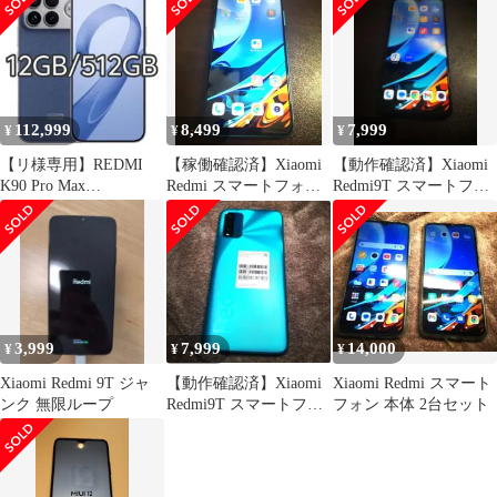
K90 Pro Max 5G 対応 ケ
360度回転スタンド 角
Max 用 ケース クリア
ース 手帳型 スマホケー
度調整 縦横両対応
TPU+PC素材 耐衝撃 ビ
ス スマホカバー 携帯カ
Redmi K90 Pro Max 5G
ジネス/通勤/シンプル
バー 手帳型 PUレザー
カバー リング付き ケー
poco f8 ultra ケース 落
柔軟 TPU 肌触り良い 1
ス 耐衝撃 TPU スマホ
下防止 耐久性 軽量 黄
ケース 多機能 透明 1
変防止 r
112,999
8,499
7,999
¥
¥
¥
【リ様専用】REDMI
【稼働確認済】Xiaomi
【動作確認済】Xiaomi
K90 Pro Max
Redmi スマートフォン
Redmi9T スマートフォ
12GB/512GB ブルー
本体 シャオミ
ン 本体 シャオミ
3,999
7,999
14,000
¥
¥
¥
Xiaomi Redmi 9T ジャ
【動作確認済】Xiaomi
Xiaomi Redmi スマート
ンク 無限ループ
Redmi9T スマートフォ
フォン 本体 2台セット
ン 本体