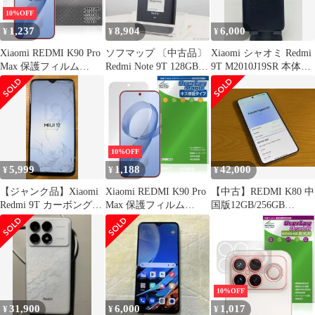
10%OFF
1,237
8,904
6,000
¥
¥
¥
Xiaomi REDMI K90 Pro
ソフマップ 〔中古品〕
Xiaomi シャオミ Redmi
Max 保護フィルム
Redmi Note 9T 128GB
9T M2010J19SR 本体の
OverLay Plus Premium
ナイトフォールブラッ
み
for シャオミー レドミ
ク A001XM
液晶保護 アンチグレア
SoftBank【276】
反射防止 高透過 指紋防
止
10%OFF
5,999
1,188
42,000
¥
¥
¥
【ジャンク品】Xiaomi
Xiaomi REDMI K90 Pro
【中古】REDMI K80 中
Redmi 9T カーボングレ
Max 保護フィルム
国版12GB/256GB
ー
OverLay Magic for シャ
Snapdragon搭載
オミー レドミ 液晶保護
傷修復 耐指紋 指紋防止
コーティング
10%OFF
31,900
6,000
1,017
¥
¥
¥