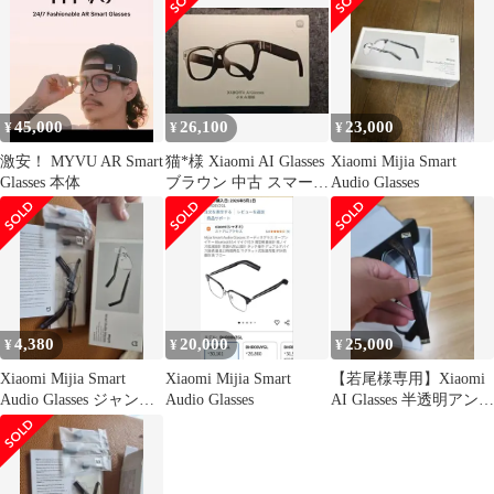
45,000
26,100
23,000
¥
¥
¥
激安！ MYVU AR Smart
猫*様 Xiaomi AI Glasses
Xiaomi Mijia Smart
Glasses 本体
ブラウン 中古 スマート
Audio Glasses
グラス
4,380
20,000
25,000
¥
¥
¥
Xiaomi Mijia Smart
Xiaomi Mijia Smart
【若尾様専用】Xiaomi
Audio Glasses ジャンク
Audio Glasses
AI Glasses 半透明アンバ
品
ーカラー