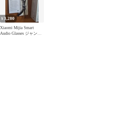
3,280
¥
Xiaomi Mijia Smart
Audio Glasses ジャンク
品