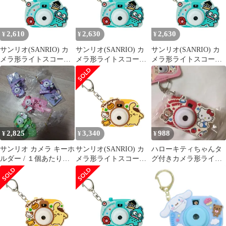
2,610
2,630
2,630
¥
¥
¥
サンリオ(SANRIO) カ
サンリオ(SANRIO) カ
サンリオ(SANRIO) カ
メラ形ライトスコープ
メラ形ライトスコープ
メラ形ライトスコープ
キーホルダー（ミニチ
キーホルダー（ミニチ
キーホルダー（ミニチ
ュアトイ） ハンギョド
ュアトイ） ハンギョド
ュアトイ） ハンギョド
ン ABS樹脂・PVC
ン ABS樹脂・PVC
ン ABS樹脂・PVC
073954 [ハンギョドン]
073954 [ハンギョドン]
073954 [ハンギョドン]
2,825
3,340
988
¥
¥
¥
サンリオ カメラ キーホ
サンリオ(SANRIO) カ
ハローキティちゃんタ
ルダー / １個あたりの
メラ形ライトスコープ
グ付きカメラ形ライト
価格（送料無料）
キーホルダー（ミニチ
スコープキーホルダー
ュアトイ） ポムポムプ
サンリオ
リン ABS樹脂・PVC
073776 [ポムポムプリ
ン]