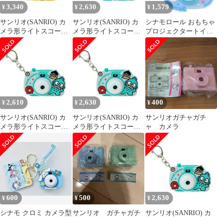
3,340
2,630
1,579
¥
¥
¥
サンリオ(SANRIO) カ
サンリオ(SANRIO) カ
シナモロール おもちゃ
メラ形ライトスコープ
メラ形ライトスコープ
プロジェクタートイカ
キーホルダー（ミニチ
キーホルダー（ミニチ
メラ サンリオ ユニック
ュアトイ） ポムポムプ
ュアトイ） ハンギョド
キーホルダー キャラク
リン ABS樹脂・PVC
ン ABS樹脂・PVC
ター グッズ
073776 [ポムポムプリ
073954 [ハンギョドン]
ン]
2,610
2,630
400
¥
¥
¥
サンリオ(SANRIO) カ
サンリオ(SANRIO) カ
サンリオガチャガチ
メラ形ライトスコープ
メラ形ライトスコープ
ャ カメラ
キーホルダー（ミニチ
キーホルダー（ミニチ
ュアトイ） ハンギョド
ュアトイ） ハンギョド
ン ABS樹脂・PVC
ン ABS樹脂・PVC
073954 [ハンギョドン]
073954 [ハンギョドン]
600
500
2,630
¥
¥
¥
シナモ クロミ カメラ型
サンリオ ガチャガチ
サンリオ(SANRIO) カ