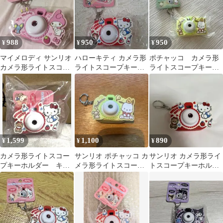
988
950
950
¥
¥
¥
マイメロディ サンリオ
ハローキティ カメラ形
ポチャッコ カメラ形
カメラ形ライトスコー
ライトスコープキーホ
ライトスコープキーホ
プキーホルダー（ミニ
ルダー【新品】サンリ
ルダー サンリオ
チュアトイ）
オ オリジナル
1,599
1,100
890
¥
¥
¥
カメラ形ライトスコー
サンリオ ポチャッコ カ
サンリオ カメラ形ライ
プキーホルダー キテ
メラ形ライトスコープ
トスコープキーホルダ
ィ
キーホルダー ミニチュ
ー ハローキティ
アトイ