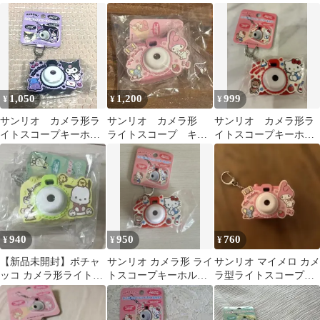
ー マイメロディ
ダー クロミ
ー（ミニチュアトイ）
1,050
1,200
999
¥
¥
¥
サンリオ カメラ形ラ
サンリオ カメラ形
サンリオ カメラ形ラ
イトスコープキーホル
ライトスコープ キー
イトスコープキーホル
ダー クロミ
ホルダー マイメロ
ダー ハローキティ
マイメロディ
新品
940
950
760
¥
¥
¥
【新品未開封】ポチャ
サンリオ カメラ形 ライ
サンリオ マイメロ カメ
ッコ カメラ形ライトス
トスコープキーホルダ
ラ型ライトスコープキ
コープキーホルダー サ
ー ハローキティ
ーホルダー
ンリオ