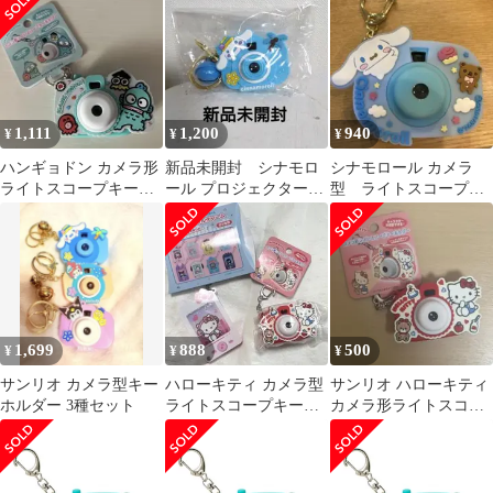
1,111
1,200
940
¥
¥
¥
ハンギョドン カメラ形
新品未開封 シナモロ
シナモロール カメラ
ライトスコープキーホ
ール プロジェクタート
型 ライトスコープ
ルダー
イカメラキーホルダー
キーホルダー トイカ
メラ
1,699
888
500
¥
¥
¥
サンリオ カメラ型キー
ハローキティ カメラ型
サンリオ ハローキティ
ホルダー 3種セット
ライトスコープキーホ
カメラ形ライトスコー
ルダー カスタムアクリ
プキーホルダー
ルチャーム 2