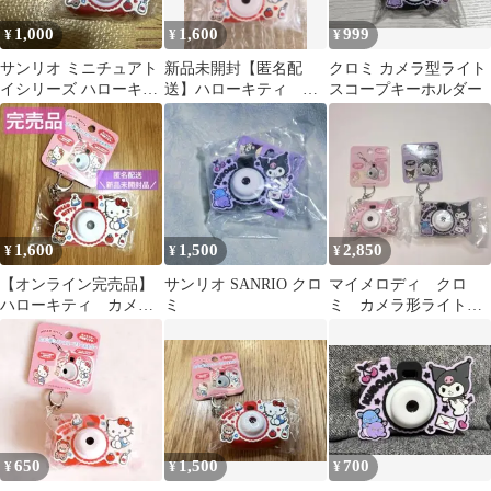
1,000
1,600
999
¥
¥
¥
サンリオ ミニチュアト
新品未開封【匿名配
クロミ カメラ型ライト
イシリーズ ハローキテ
送】ハローキティ カ
スコープキーホルダー
ィ カメラ トイカメラ
メラ形 ライトスコー
プ キーホルダー
1,600
1,500
2,850
¥
¥
¥
【オンライン完売品】
サンリオ SANRIO クロ
マイメロディ クロ
ハローキティ カメラ
ミ
ミ カメラ形ライトス
形ライトスコープキー
コープ キーホルダー
ホルダー
セット
650
1,500
700
¥
¥
¥