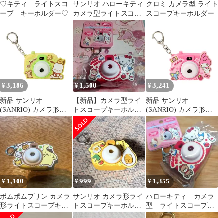
♡キティ ライトスコ
サンリオ ハローキティ
クロミ カメラ型 ライト
ープ キーホルダー♡
カメラ型ライトスコー
スコープキーホルダー
プキーホルダー
3,186
1,500
3,241
¥
¥
¥
新品 サンリオ
【新品】カメラ型ライ
新品 サンリオ
(SANRIO) カメラ形ラ
トスコープキーホルダ
(SANRIO) カメラ形ラ
イトスコープキーホル
ー ハローキティ
イトスコープキーホル
ダー（ミニチュアト
ダー（ミニチュアト
イ） ポチャッコ ABS樹
イ） マイメロディ ABS
脂・PVC 073911
樹脂・PVC 073695
1,100
999
1,355
¥
¥
¥
ポムポムプリン カメラ
サンリオ カメラ形ライ
ハローキティ カメラ
形ライトスコープキー
トスコープキーホルダ
型 ライトスコープ
ホルダー
ー ぐでたま
キーホルダー