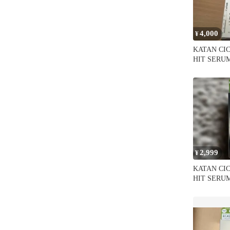
4,000
¥
KATAN CI
HIT SERUM
2,999
¥
KATAN CI
HIT SER
液