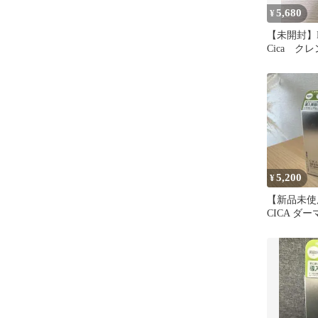
5,680
¥
【未開封】
Cica ク
ムH 3個
5,200
¥
【新品未使用
CICA ダ
ム5 30g 