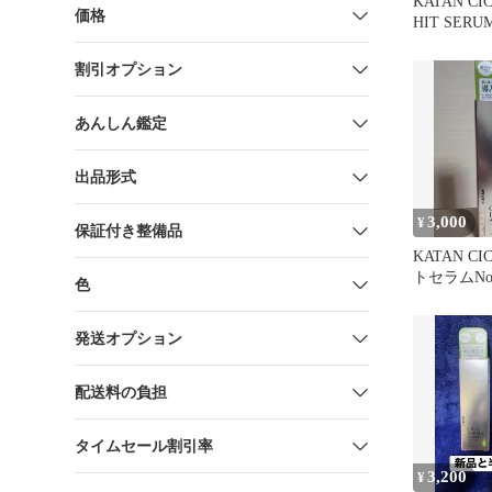
KATAN CI
価格
HIT SERUM
割引オプション
あんしん鑑定
出品形式
3,000
¥
保証付き整備品
KATAN C
トセラムNo
色
発送オプション
配送料の負担
タイムセール割引率
3,200
¥