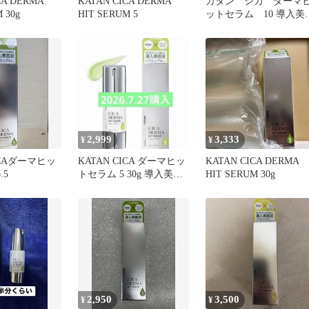
CA DERMA
KATAN CICA DERMA
カタン シカ ダーマ
 30g
HIT SERUM 5
ットセラム 10 導入美
液
2,999
3,333
¥
¥
ICAダーマヒッ
KATAN CICA ダーマヒッ
KATAN CICA DERMA
.5
トセラム 5 30g 導入美容
HIT SERUM 30g
液
2,950
3,500
¥
¥