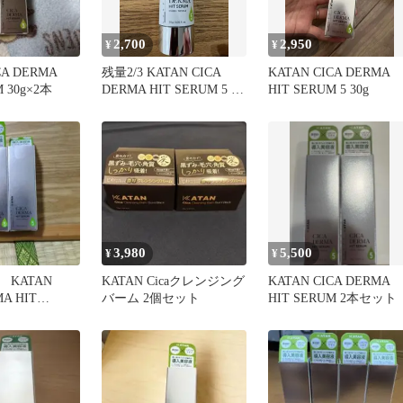
2,700
2,950
¥
¥
CA DERMA
残量2/3 KATAN CICA
KATAN CICA DERMA
M 30g×2本
DERMA HIT SERUM 5 美
HIT SERUM 5 30g
容液
3,980
5,500
¥
¥
KATAN
KATAN Cicaクレンジング
KATAN CICA DERMA
MA HIT
バーム 2個セット
HIT SERUM 2本セット
 導入美容液