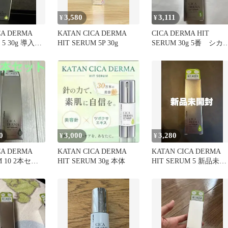
3,580
3,111
¥
¥
CA DERMA
KATAN CICA DERMA
CICA DERMA HIT
 5 30g 導入美
HIT SERUM 5P 30g
SERUM 30g 5番 シカ
ーマナットセラム5
0
3,000
3,280
¥
¥
CA DERMA
KATAN CICA DERMA
KATAN CICA DERMA
M 10 2本セッ
HIT SERUM 30g 本体
HIT SERUM 5 新品未使
用