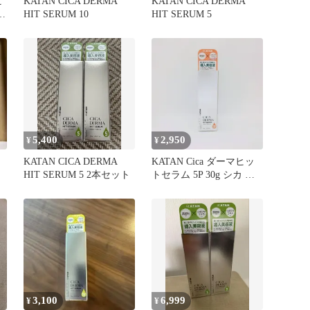
ヒ
KATAN CICA DERMA
KATAN CICA DERMA
容
HIT SERUM 10
HIT SERUM 5
5,400
2,950
¥
¥
KATAN CICA DERMA
KATAN Cica ダーマヒッ
HIT SERUM 5 2本セット
トセラム 5P 30g シカ ニ
ードルショット 敏感肌
乾燥肌 毛穴 スキンケア
美容液 導入液 針美容液
CICA
3,100
6,999
¥
¥