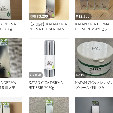
3,299
12,500
現在 ¥
¥
CA DERMA
【未開封】KATAN CICA
KATAN CICA DERMA
 10 30g
DERMA HIT SERUM 5 美
HIT SERUM 4本セット
容液
3,050
819
¥
¥
CA DERMA
KATAN CICA DERMA
KATAN CICAクレンジ
UM 5 導入美容
HIT SERUM 30g
グバーム 使用済み