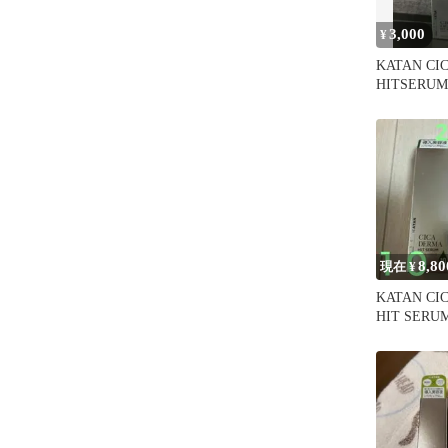
3,000
¥
KATAN CI
HITSERUM
容液
8,80
現在 ¥
KATAN CI
HIT SERU
ト