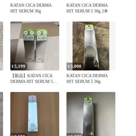
ッ
KATAN CICA DERMA
KATAN CICA DERMA
液
HIT SERUM 30g
HIT SERUM 5 30g 2本
5,199
3,000
¥
¥
【新品】KATAN CICA
KATAN CICA DERMA
DERMA HIT SERUM 5
HIT SERUM 5 30g
30g×2本