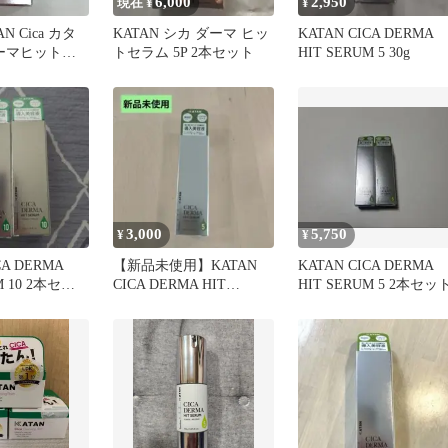
6,000
2,950
現在 ¥
¥
AN Cica カタ
KATAN シカ ダーマ ヒッ
KATAN CICA DERMA
ダーマヒットセ
トセラム 5P 2本セット
HIT SERUM 5 30g
0g【赤字覚悟】
3,000
5,750
¥
¥
CA DERMA
【新品未使用】KATAN
KATAN CICA DERMA
M 10 2本セッ
CICA DERMA HIT
HIT SERUM 5 2本セッ
SERUM 5導入美容液