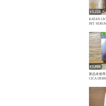
5,222
¥
KATAN CI
HIT SERU
5,800
¥
新品未使用 
CICA DER
SERUM 5