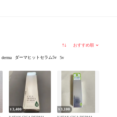
並び替え
ダーマヒットセラム5v
derma
5v
3,400
3,100
¥
¥