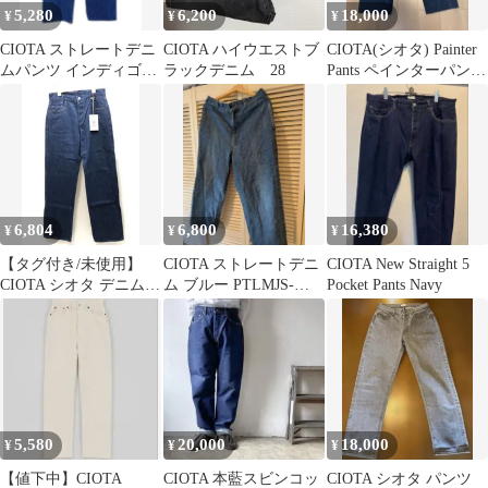
5,280
6,200
18,000
¥
¥
¥
CIOTA ストレートデニ
CIOTA ハイウエストブ
CIOTA(シオタ) Painter
ムパンツ インディゴブ
ラックデニム 28
Pants ペインターパン
ルー PTL-27DBA
ツ サイズ6
6,804
6,800
16,380
¥
¥
¥
【タグ付き/未使用】
CIOTA ストレートデニ
CIOTA New Straight 5
CIOTA シオタ デニムパ
ム ブルー PTLMJS-
Pocket Pants Navy
ンツ メンズ 30 インデ
112M size5
ィゴ コットン IACコラ
ボ 20-IAC-CI-02
SGSF26-1876
5,580
20,000
18,000
¥
¥
¥
【値下中】CIOTA
CIOTA 本藍スビンコッ
CIOTA シオタ パンツ