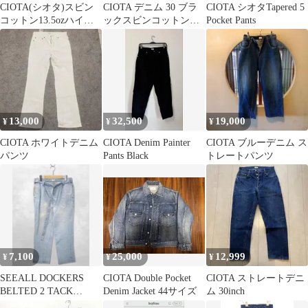
CIOTA(シオタ)スビン
CIOTA デニム 30 ブラ
CIOTA シオタTapered 5
コットン13.5ozハイウ
ックスビンコットン
Pocket Pants
エストデニムパンツ
13.5oz
13,000
32,500
19,000
¥
¥
¥
CIOTA ホワイトデニム
CIOTA Denim Painter
CIOTA ブルーデニム ス
パンツ
Pants Black
トレートパンツ
7,100
25,000
12,999
¥
¥
¥
SEEALL DOCKERS
CIOTA Double Pocket
CIOTA ストレートデニ
BELTED 2 TACK
Denim Jacket 44サイズ
ム 30inch
PANTS パンツ 2