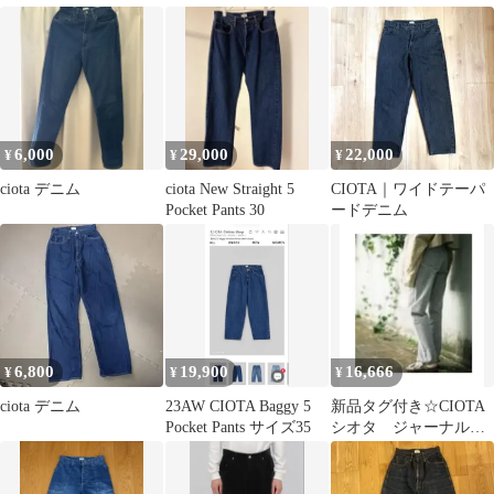
本製 PTM-1STB
セルビッチ デニム ブラ
ック
6,000
29,000
22,000
¥
¥
¥
ciota デニム
ciota New Straight 5
CIOTA｜ワイドテーパ
Pocket Pants 30
ードデニム
6,800
19,900
16,666
¥
¥
¥
ciota デニム
23AW CIOTA Baggy 5
新品タグ付き☆CIOTA
Pocket Pants サイズ35
シオタ ジャーナルス
タンダード デニム☆