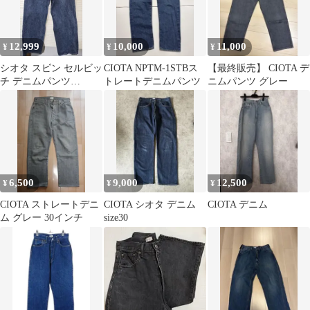
12,999
10,000
11,000
¥
¥
¥
シオタ スビン セルビッ
CIOTA NPTM-1STBス
【最終販売】 CIOTA デ
チ デニムパンツ
トレートデニムパンツ
ニムパンツ グレー
「SLOW & 」
6,500
9,000
12,500
¥
¥
¥
CIOTA ストレートデニ
CIOTA シオタ デニム
CIOTA デニム
ム グレー 30インチ
size30