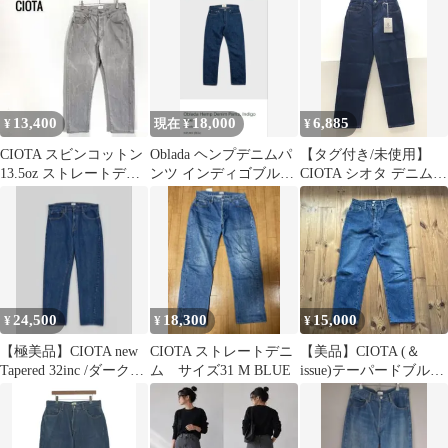
13,400
18,000
6,885
¥
現在 ¥
¥
CIOTA スビンコットン
Oblada ヘンプデニムパ
【タグ付き/未使用】
13.5oz ストレートデニ
ンツ インディゴブル
CIOTA シオタ デニムパ
ム
ー 32
ンツ メンズ 26 インデ
ィゴ コットン IACコラ
ボ 20-IAC-CI-02
SGSF26-1874
24,500
18,300
15,000
¥
¥
¥
【極美品】CIOTA new
CIOTA ストレートデニ
【美品】CIOTA (＆
Tapered 32inc /ダークブ
ム サイズ31 M BLUE
issue)テーパードブルー
ルー
デニム