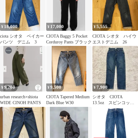
18,000
17,000
5,555
¥
¥
¥
ciota シオタ ベイカー
CIOTA Baggy 5 Pocket
CIOTA シオタ ハイウ
パンツ デニム 3
Corduroy Pants ブラック
エストデニム 26
9,200
9,500
7,900
¥
¥
¥
urban research×shiota
CIOTA Tapered Medium
シオタ CIOTA
WIDE CINOH PANTS
Dark Blue W30
13.5oz スビンコット
ン デニムパンツ ジ
ーンズ 26