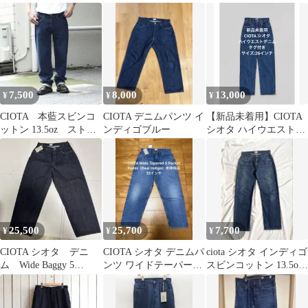
ストデニムパンツ 28
14B005
7,500
8,000
13,000
¥
¥
¥
CIOTA 本藍スビンコ
CIOTA デニムパンツ イ
【新品未着用】CIOTA
ットン 13.5oz ストレ
ンディゴブルー
シオタ ハイウエストデ
ートデニム ダークブ
ニム タグ付き 26インチ
ルー
25,500
25,700
7,700
¥
¥
¥
CIOTA シオタ デニ
CIOTA シオタ デニムパ
ciota シオタ インディゴ
ム Wide Baggy 5
ンツ ワイドテーパー
スビンコットン 13.5oz
Pocket Pants
ド ジーンズ 32インチ
テーパードデニム
未使用品