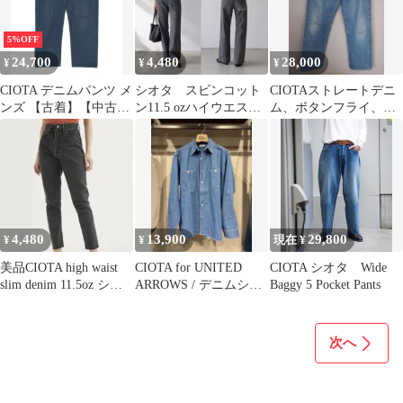
5%OFF
24,700
4,480
28,000
¥
¥
¥
CIOTA デニムパンツ メ
シオタ スビンコット
CIOTAストレートデニ
ンズ 【古着】【中古】
ン11.5 ozハイウエスト
ム、ボタンフライ、ダ
【送料無料】
スリムデニムデニムパ
メージ加工
ンツ 27
4,480
13,900
29,800
¥
¥
現在 ¥
美品CIOTA high waist
CIOTA for UNITED
CIOTA シオタ Wide
slim denim 11.5oz シオ
ARROWS / デニムシャ
Baggy 5 Pocket Pants
タ
ツ M
次へ