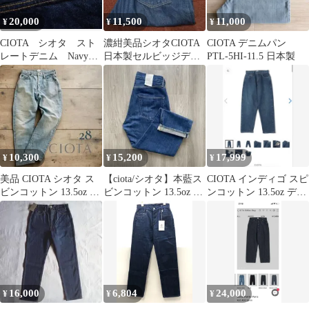
20,000
11,500
11,000
¥
¥
¥
CIOTA シオタ スト
濃紺美品シオタCIOTA
CIOTA デニムパン
レートデニム Navy
日本製セルビッジデニ
PTL-5HI-11.5 日本製
30
ムチェーンステッチ
w27
10,300
15,200
17,999
¥
¥
¥
美品 CIOTA シオタ ス
【ciota/シオタ】本藍ス
CIOTA インディゴ スピ
ビンコットン 13.5oz ス
ビンコットン 13.5oz ス
ンコットン 13.5oz デニ
トレートデニム 28
トレートデニム
ム
16,000
6,804
24,000
¥
¥
¥