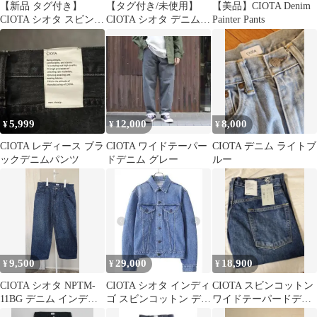
【新品 タグ付き】
【タグ付き/未使用】
【美品】CIOTA Denim
CIOTA シオタ スビンコ
CIOTA シオタ デニムパ
Painter Pants
ットン 13.5oz スリムデ
ンツ メンズ 28 インデ
ニム
ィゴ コットン IACコラ
ボ 20-IAC-CI-02
SGSF26-1875
5,999
12,000
8,000
¥
¥
¥
CIOTA レディース ブラ
CIOTA ワイドテーパー
CIOTA デニム ライトブ
ックデニムパンツ
ドデニム グレー
ルー
9,500
29,000
18,900
¥
¥
¥
CIOTA シオタ NPTM-
CIOTA シオタ インディ
CIOTA スビンコットン
11BG デニム インディ
ゴ スビンコットン デニ
ワイドテーパードデニ
ゴ 33
ムジャケット
ム