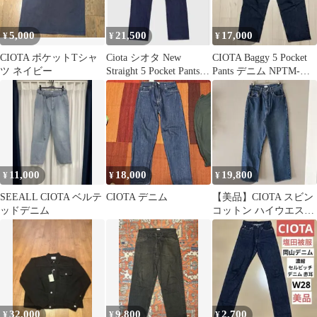
5,000
21,500
17,000
¥
¥
¥
CIOTA ポケットTシャ
Ciota シオタ New
CIOTA Baggy 5 Pocket
ツ ネイビー
Straight 5 Pocket Pants
Pants デニム NPTM-
32
11BG
11,000
18,000
19,800
¥
¥
¥
SEEALL CIOTA ベルテ
CIOTA デニム
【美品】CIOTA スビン
ッドデニム
コットン ハイウエスト
デニム ストレート 28
32,000
9,800
2,700
¥
¥
¥