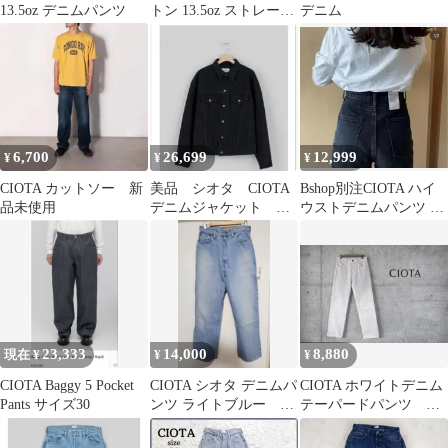
13.5oz デニムパンツ
トン 13.5oz ストレート
デニム
デニム 32未使用
6,700
26,699
12,999
¥
¥
¥
CIOTA カットソー 新
美品 シオタ CIOTA
Bshop別注CIOTA ハイ
品未使用
デニムジャケット
ウストデニムパンツ 27
jklm-206 定価4万
ブラック
23,333
14,000
8,880
現在 ¥
¥
¥
CIOTA Baggy 5 Pocket
CIOTA シオタ デニムパ
CIOTA ホワイトデニム
Pants サイズ30
ンツ ライトブルー サ
テーパードパンツ
イズ30（W76）
白 生成