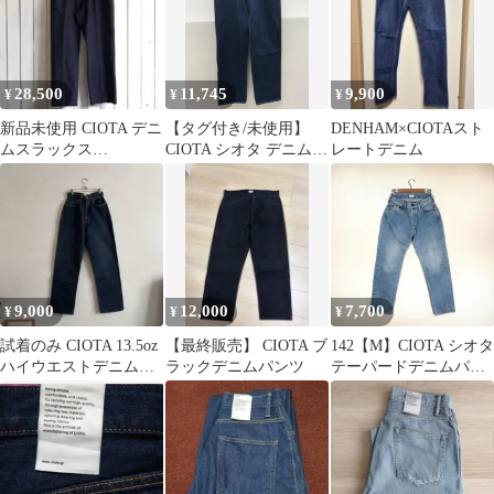
28,500
11,745
9,900
¥
¥
¥
新品未使用 CIOTA デニ
【タグ付き/未使用】
DENHAM×CIOTAスト
ムスラックス
CIOTA シオタ デニムパ
レートデニム
(D.NAVY)
ンツ メンズ 32 インデ
ィゴ コットン IACコラ
ボ 20-IAC-CI-01
SGSF26-1871
9,000
12,000
7,700
¥
¥
¥
試着のみ CIOTA 13.5oz
【最終販売】 CIOTA ブ
142【M】CIOTA シオタ
ハイウエストデニムパ
ラックデニムパンツ
テーパードデニムパン
ンツ Size 26
ツ ジーンズ 色落ち 日
本製