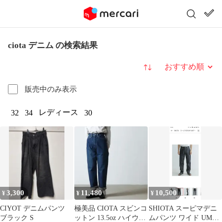
ciota デニム の検索結果
並び替え
販売中のみ表示
レディース
32
34
30
3,300
11,480
10,500
¥
¥
¥
CIYOT デニムパンツ
極美品 CIOTA スビンコ
SHIOTA スーピマデニ
ブラック S
ットン 13.5oz ハイウエ
ムパンツ ワイド UM44-