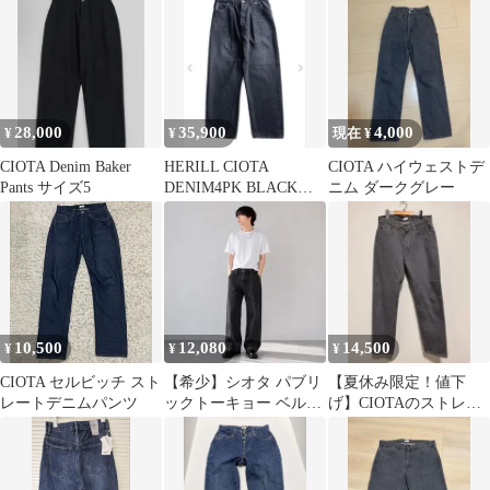
28,000
35,900
4,000
¥
¥
現在 ¥
CIOTA Denim Baker
HERILL CIOTA
CIOTA ハイウェストデ
Pants サイズ5
DENIM4PK BLACK
ニム ダークグレー
VINTAGE WORN
10,500
12,080
14,500
¥
¥
¥
CIOTA セルビッチ スト
【希少】シオタ パブリ
【夏休み限定！値下
レートデニムパンツ
ックトーキョー ベルテ
げ】CIOTAのストレー
ッド ワイドデニム 黒
トデニム グレー サイズ
岡山 1
30