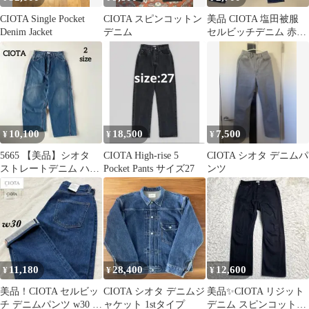
CIOTA Single Pocket
CIOTA スピンコットン
美品 CIOTA 塩田被服
Denim Jacket
デニム
セルビッチデニム 赤
耳 REGULAR FIT 28
10,100
18,500
7,500
¥
¥
¥
5665 【美品】シオタ
CIOTA High-rise 5
CIOTA シオタ デニムパ
ストレートデニム ハイ
Pocket Pants サイズ27
ンツ
ウェスト ボーイフレン
ドデニム
11,180
28,400
12,600
¥
¥
¥
美品！CIOTA セルビッ
CIOTA シオタ デニムジ
美品✨CIOTA リジット
チ デニムパンツ w30 日
ャケット 1stタイプ
デニム スピンコットン