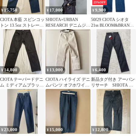
23%OFF
15,750
17,000
9,900
¥
¥
¥
CIOTA 本藍 スビンコッ
SHIOTA×URBAN
50f29 CIOTA シオタ
トン 13.5oz ストレート
RESEARCH デニムジャ
21ss BLOOM&BRANCH
デニム
ケット
別注 デニムパンツ スト
レート PTM-10XX サイ
ズ31 インディゴ コット
ン100％ メンズ 男性用
o07t
14,800
13,000
6,400
¥
¥
¥
CIOTA テーパードデニ
CIOTA ハイライズ デニ
新品タグ付き アーバン
ム ミディアムブラック
ムパンツ オフホワイ
リサーチ SHIOTA ス
サイズ32
ト 29サイズ
ーピマ DENIM PTスリ
ム
23,000
15,000
12,800
¥
¥
¥