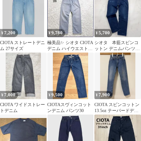
7,200
9,780
5,700
¥
¥
¥
CIOTA ストレートデニ
極美品✨ シオタ CIOTA
シオタ 本藍スビンコ
ム 27サイズ
デニム ハイウエスト
ットン デニムパンツ
11.5oz size26
30 日本製 セルビッ
チ ストレート
7,000
9,500
7,900
¥
¥
¥
CIOTA ワイドストレー
CIOTAスヴィンコット
CIOTA スビンコットン
トデニム
ンデニム パンツ30
13.5oz テーパードデニ
ム サイズ30