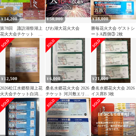
14,200
50,000
18,000
¥
¥
¥
第78回 諏訪湖祭湖上
びわ湖大花火大会
勝毎花火大会 ゲストシ
花火大会チケット C
ートA西側③ 2枚
ゲート 2枚
12,500
6,000
21,000
¥
¥
¥
2026松江水郷祭湖上花
桑名水郷花火大会 2026
桑名水郷花火大会 2026
火大会チケット白潟パ
チケット 河川敷エリア
イス席B 3枚
ノラマペア席1組分
駐車場