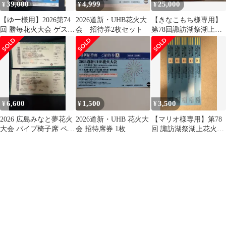
39,000
4,999
25,000
¥
¥
¥
【ゆー様用】2026第74
2026道新・UHB花火大
【きなこもち様専用】
回 勝毎花火大会 ゲスト
会 招待券2枚セット
第78回諏訪湖祭湖上花
シートA西① 4枚セット
火大会ブロックエリア
入場券2枚
6,600
1,500
3,500
¥
¥
¥
2026 広島みなと夢花火
2026道新・UHB 花火大
【マリオ様専用】第78
大会 パイプ椅子席 ペア
会 招待席券 1枚
回 諏訪湖祭湖上花火大
チケット
会 有料エリアチケット
5枚