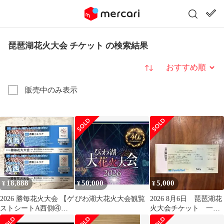
琵琶湖花火大会 チケット の検索結果
並び替え
販売中のみ表示
18,888
50,000
5,000
¥
¥
¥
2026 勝毎花火大会 【ゲ
びわ湖大花火大会観覧
2026 8月6日 琵琶湖花
ストシートA西側④】2
火大会チケット 一般
枚
入場エリア(ファクトパ