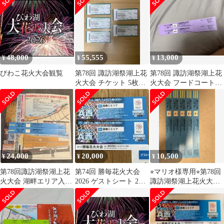
ス付き)
48,000
55,555
13,000
¥
¥
¥
びわこ花火大会観覧
第78回 諏訪湖祭湖上花
第78回 諏訪湖祭湖上花
火大会 チケット 5枚セ
火大会 フードコートエ
ット
リア入場券
24,000
20,000
10,500
¥
¥
¥
第78回諏訪湖祭湖上花
第74回 勝毎花火大会
⭐︎マリオ様専用⭐︎第78回
火大会 湖畔エリア入場
2026 ゲストシート 2枚
諏訪湖祭湖上花火大会
券イス席 2枚セット
セット
有料エリアチケット 3
枚