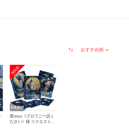
並び替え
4,900
¥
オ
星miyu《プロフご一読く
ださい》様 リクエスト 2
点 まとめ商品