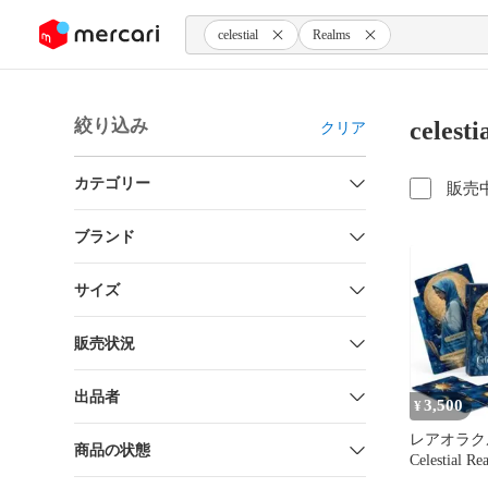
ンツにスキップ
celestial
Realms
絞り込み
celes
クリア
カテゴリー
販売
ブランド
サイズ
販売状況
出品者
3,500
¥
レアオラク
商品の状態
Celestial Re
Cards