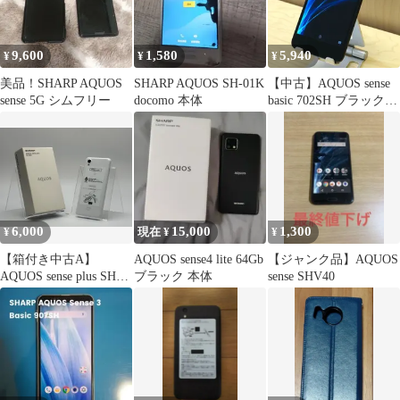
9,600
1,580
5,940
¥
¥
¥
美品！SHARP AQUOS
SHARP AQUOS SH-01K
【中古】AQUOS sense
sense 5G シムフリー
docomo 本体
basic 702SH ブラック
32GB ソフトバンク
6,000
15,000
1,300
¥
現在 ¥
¥
【箱付き中古A】
AQUOS sense4 lite 64Gb
【ジャンク品】AQUOS
AQUOS sense plus SH-
ブラック 本体
sense SHV40
M07 ホワイト SIMフリ
ー 白ロム