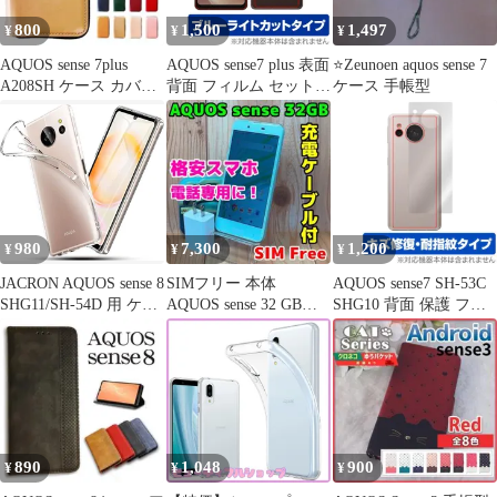
800
1,500
1,497
¥
¥
¥
AQUOS sense 7plus
AQUOS sense7 plus 表面
⭐️Zeunoen aquos sense 7
A208SH ケース カバー
背面 フィルム セット
ケース 手帳型
手帳 財布付
OverLay Eye Protector
for アクオス センスセ
ブン プラス 目に優しい
ブルーライトカット
980
7,300
1,200
¥
¥
¥
JACRON AQUOS sense 8
SIMフリー 本体
AQUOS sense7 SH-53C
SHG11/SH-54D 用 ケー
AQUOS sense 32 GB
SHG10 背面 保護 フィ
ス 薄型 軽量 衝撃吸収
106G4 グリーン
ルム OverLay Magic for
黄ばみなし ワイヤレス
アクオス センス7
充電対応 ストラップホ
SH53C SHG10 本体保護
ール付き 透明 カバー
フィルム 傷修復 指紋防
(TPU-AZ-1185)
止
890
1,048
900
¥
¥
¥