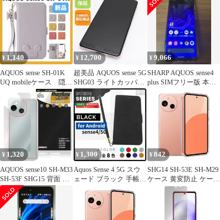
オス センス8 本体保護
ス センス8 表面・背面
フィルム 曲面対応 透明
セット 目に優しい ブル
ーライトカット
1,140
12,700
9,066
¥
¥
¥
AQUOS sense SH-01K
超美品 AQUOS sense 5G
SHARP AQUOS sense4
UQ mobileケース 隠れ
SHG03 ライトカッパー
plus SIMフリー版 本体
ミッキー
本体 即日発送 土日祝発
ホワイト
送OK あすつく
1,320
1,300
842
¥
¥
¥
AQUOS sense10 SH-M33
Aquos Sense 4 5G スウ
SHG14 SH-53E SH-M29
SH-53F SHG15 背面 保
ェード ブラック 手帳型
ケース 黄変防止 ケース
護 フィルム OverLay
ケース/870
アクオスセンス9 カバ
9H Plus for アクオス セ
ー 薄型カバー アクオス
ンス 9H高硬度 さらさ
センス9 クリア ケース
ら手触り反射防止
TPU素材 aquosセンス9