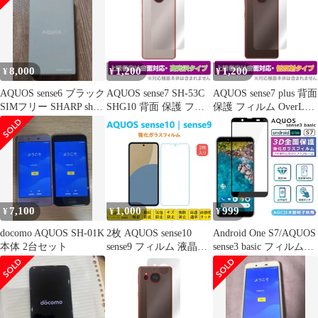
の 高硬度9H ブルーラ
帳型 ケース スマホ ケ
イトカット 光沢タイプ
ース ハンドあり 編み込
改訂版 液晶保護フィル
み
ム
8,000
1,200
1,200
¥
¥
¥
AQUOS sense6 ブラック
AQUOS sense7 SH-53C
AQUOS sense7 plus 背面
SIMフリー SHARP sh-
SHG10 背面 保護 フィ
保護 フィルム OverLay
54b
ルム OverLay FLEX 高
FLEX 低反射 アクオス
光沢 for アクオス セン
センスセブン プラス 本
ス7 SH53C SHG10 本体
体保護フィルム 曲面対
保護フィルム 曲面対応
応 さらさら手触り
透明
7,100
1,000
999
¥
¥
¥
docomo AQUOS SH-01K
2枚 AQUOS sense10
Android One S7/AQUOS
本体 2台セット
sense9 フィルム 液晶保
sense3 basic フィルム
護 強化ガラスフィルム
3D 全面保護 ガラスフ
自動吸着 アクオス セン
ィルム 黒縁 AQUOS
ス ナイン 2.5Dラウンド
sense3 basic SHV48
エッジ加工 指紋防止 画
907SH 液晶保護 光沢
面保護フィルム SH53E
ソフト縁 アクオスセン