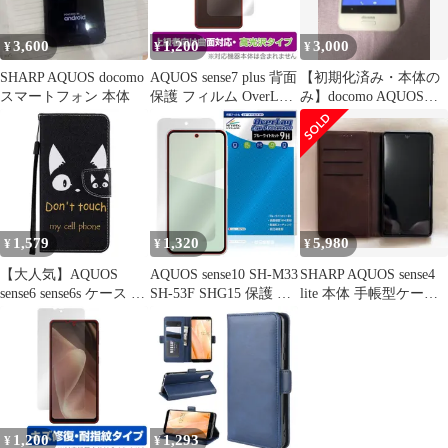
シートシール スクリー
ス3 ベーシック アンド
ンプロテクター 貼り付
ロイドワンS7
3,600
1,200
3,000
¥
¥
¥
け簡単 貼り直し可能
SHARP AQUOS docomo
AQUOS sense7 plus 背面
​【初期化済み・本体の
スマートフォン 本体
保護 フィルム OverLay
み】docomo AQUOS
FLEX 高光沢 for アク
sense SH-01K
オス センスセブン プラ
ス 本体保護フィルム 曲
面対応 透明
1,579
1,320
5,980
¥
¥
¥
【大人気】AQUOS
AQUOS sense10 SH-M33
SHARP AQUOS sense4
sense6 sense6s ケース ア
SH-53F SHG15 保護 フ
lite 本体 手帳型ケース
クオス センス6 SH-54B
ィルム OverLay Eye
付き
SHG05 SH-M19 SH-
Protector 9H for アクオ
M19A SH-RM19 スマホ
ス センス 液晶保護 高
ケース 手帳型 猫プリン
硬度 ブルーライトカッ
ト カバー wbao
ト
1,200
1,293
¥
¥