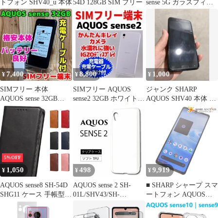
トフォン SHV40_u 本体
54D 128GB SIM フリー
sense 5G ガラスフィル
ムセット
7,400
8,800
1,000
¥
¥
¥
SIMフリー 本体
SIMフリー AQUOS
ジャンク SHARP
AQUOS sense 32GB
sense2 32GB ホワイト
AQUOS SHV40 本体 ブ
072G5 ブラック
370 バッテリー良好
ラック
5%OFF
1,050
498
9,919
¥
¥
¥
AQUOS sense8 SH-54D
AQUOS sense 2 SH-
■ SHARP シャープ スマ
SHG11 ケース 手帳型
01L/SHV43/SH-
ートフォン AQUOS
aquos sense8 手帳型ケー
M08/One S5 ソフトケー
sense 6 6GB/128GB シル
ス aquossense8 手帳
ス カバー TPU クリア
バー 初期化 通電確認済