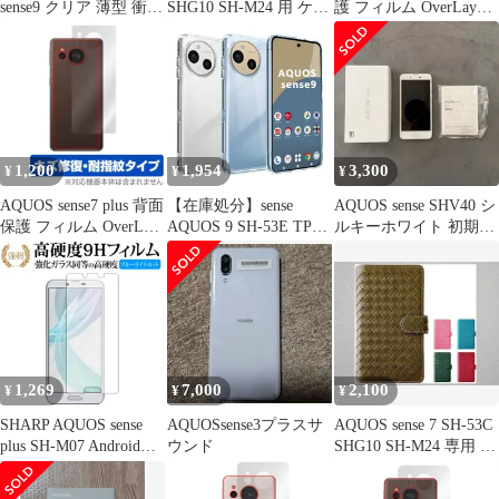
sense9 クリア 薄型 衝撃
SHG10 SH-M24 用 ケー
護 フィルム OverLay
吸収 耐衝撃 TPU素材
ス
Plus Lite for アクオス
AQUOS sense 9 SH-53E
センス8 本体保護フィ
SHG14 【Blxnyt】
ルム さらさら手触り 低
AQUOS SH-M29 ケース
反射素材
軽薄 黄変抑制 ワイヤレ
ス充電対応 アクオスセ
ン 9 透明 保護カバー
1,200
1,954
3,300
¥
¥
¥
AQUOS sense7 plus 背面
【在庫処分】sense
AQUOS sense SHV40 シ
保護 フィルム OverLay
AQUOS 9 SH-53E TPU
ルキーホワイト 初期化
Magic for アクオス セン
素材 SHG14 耐衝撃 SH-
SIMロック解除済
スセブン プラス 本体保
M29 衝撃吸収 ケース
護フィルム 傷修復 指紋
軽薄 ケース 黄変抑制
防止 コーティング
薄型 ワイヤレス充電対
応 クリア アクオスセン
9 sense9 透明
【Blxnyt】AQUOS 保護
1,269
7,000
2,100
¥
¥
¥
カバー
SHARP AQUOS sense
AQUOSsense3プラスサ
AQUOS sense 7 SH-53C
plus SH-M07 Android
ウンド
SHG10 SH-M24 専用 ケ
One X4 表面 専用 強化
ース カバー 手帳型 オ
ガラスフィルム と 同等
リーブ 新品 ケース 手