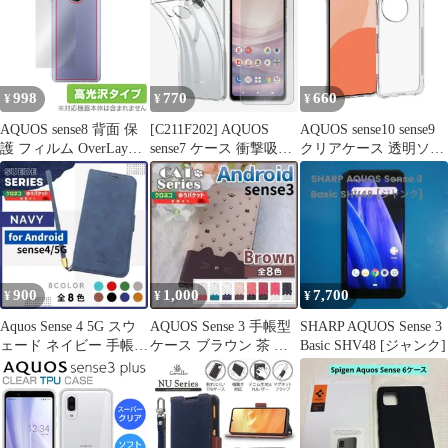
sense8 手帳ケース
ケース 透明 無地 シン
み 箱 付属品付き
AQUOS sense8 アクオス
プル docomo ドコモ au
センス8 スマホケース
ソフトバンク アクオス
手帳型 レザーケース
スマホケース スマホカ
バー
998
770
660
¥
¥
¥
AQUOS sense8 背面 保
[C211F202] AQUOS
AQUOS sense10 sense9
護 フィルム OverLay
sense7 ケース 衝撃吸収
クリアケース 透明ソフ
Brilliant for アクオス セ
2Dソフト保護フィルム
トスマホケース 軽量 ス
ンス8 本体保護フィル
+ TPU素材 ソフト透明
トラップホール エアク
ム 高光沢素材
クリア スマホケース
ッション 衝撃吸収 防滑
sense7ケース アクオス
アクオスセンスTPU保
センス ソフトケース 携
護カバー 落下防止指紋
帯ケース
防止黄変防止 DIY スマ
ホカバー
900
1,000
7,700
¥
¥
¥
Aquos Sense 4 5G スウ
AQUOS Sense 3 手帳型
SHARP AQUOS Sense 3
ェード ネイビー 手帳型
ケース ブラウン 茶 猫
Basic SHV48 [ジャンク]
ケース/869
/569