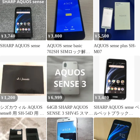
3,740
3,800
5,500
¥
¥
¥
SHARP AQUOS sense
AQUOS sense basic
AQUOS sense plus SH-
702SH SIMロック解除
M07
済み
1,200
6,999
3,480
¥
¥
¥
シズカウィル AQUOS
64GB SHARP AQUOS
SHARP AQUOS sense ベ
sense8 用 SH-54D 用 手
SENSE 3 SHV45 スマー
ルベットブラック
帳型 ケース
トフォン本体
SHV40 au