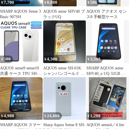
7,700
8,800
500
¥
¥
¥
SHARP AQUOS Sense 3
AQUOS sense SHV40 ブ
AQUOS アクオス セン
Basic 907SH
ラックUQ
ス8 手帳型ケース
500
4,300
3,500
¥
¥
¥
AQUOS sense9 sense10
AQUOS sense SH-01K
SHARP AQUOS sense
共通 ケース TPU SH-
シャンパンゴールド ド
SHV40_u UQ 32GB ブ
53E SHG14 スマホケー
コモ 中古スマホ
ラック
ス AQUOS sense9
sense10 SH-53F SHG15
A505SH SH-M33 カバー
スーパークリア 透明 ソ
フト アクオスセンス9
4,980
24,800
1,288
¥
¥
¥
SHARP AQUOS スマー
Sharp Aquos Sense 8 SH-
AQUOS sense4／4 lite