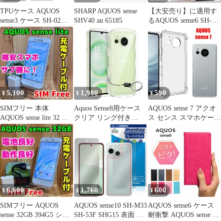
TPUケース AQUOS
SHARP AQUOS sense
【大安売り】に適用す
sense3 ケース SH-02M
SHV40 au 65185
るAQUOS sense6 SH-
スーパークリア sense3
54B SHG05 SH-M19 /
lite スマホケース
AQUOS sense 6s SHG07
SHV45 カバー sense 3
ケース 全透明 ソフト
basic ソフト SH-M12 透
TPU素材 薄型 軽量 耐
明 アクオスセンス3
衝撃 黄変を防ぐ レンズ
AQUOS sense3 lite SH-
保護 sense6 TPU
RM12
5,100
1,980
590
¥
¥
¥
SIMフリー 本体
Aquos Sense8用ケース
AQUOS sense 7 アクオ
AQUOS sense lite 32 GB
クリア リング付き
ス センス スマホケース
014G5
AQUOS アクオスセン
クリア 透明 TPU 耐衝
ス8 SH-54D SHG11 SH-
撃 衝撃緩和 本体保護
M26 ウェーブ 純透明
キズ防止 コーナーガー
マグセフ 可愛い マツと
ド バンパー 薄型
感 TPU 耐衝撃 超軽量
極薄 透明 黄ばみなし
滑り止め かわいいうね
6,600
1,760
600
¥
¥
¥
うね 韓国 人気 スト
SIMフリー AQUOS
AQUOS sense10 SH-M33
AQUOS sense6 ケース
sense 32GB 394G5 シル
SH-53F SHG15 表面 背
耐衝撃 AQUOS sense 6