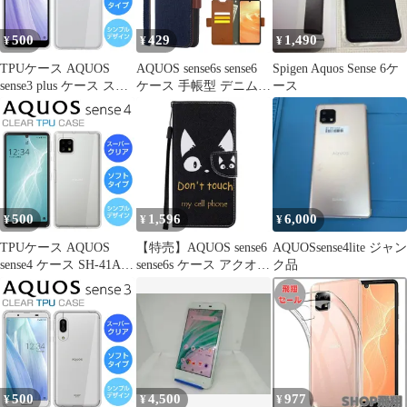
500
429
1,490
¥
¥
¥
TPUケース AQUOS
AQUOS sense6s sense6
Spigen Aquos Sense 6ケ
sense3 plus ケース スー
ケース 手帳型 デニム
ース
パークリア AQUOS
ストラップ 付 手帳 ス
sense3 plus サウンド
マホケース
SHV46 スマホケース
AQUOSsense6s 6 アクオ
SH-RM11 901SH カバー
スセンス6s SH-54B
TPU 透明 ソフト アク
SHG05 SHG07 Corallo
オスセンス3プラス
NU JEANS
500
1,596
6,000
¥
¥
¥
TPUケース AQUOS
【特売】AQUOS sense6
AQUOSsense4lite ジャン
sense4 ケース SH-41A
sense6s ケース アクオス
ク品
AQUOS sense4 lite スマ
センス6 SH-54B SHG05
ホケース カバー スーパ
SH-M19 SH-M19A SH-
ークリア TPU 透明 ア
RM19 スマホケース 手
クオスセンス4 AQUOS
帳型 猫プリント カバー
sense4 lite sense4 basic
wbao
A003SH SH-M15
500
4,500
977
¥
¥
¥