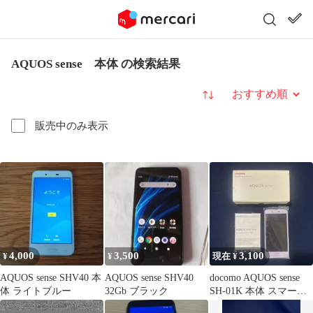
AQUOS sense 本体 の検索結果
並び替え
販売中のみ表示
4,000
3,500
3,100
¥
¥
現在 ¥
AQUOS sense SHV40 本
AQUOS sense SHV40
docomo AQUOS sense
体 ライトブルー
32Gb ブラック
SH-01K 本体 スマート
フォン