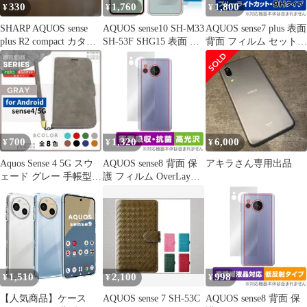
330
1,760
1,800
¥
¥
¥
SHARP AQUOS sense
AQUOS sense10 SH-M33
AQUOS sense7 plus 表面
plus R2 compact カタロ
SH-53F SHG15 表面 背
背面 フィルム セット
グ
面 フィルム OverLay
OverLay Eye Protector
Eye Protector 低反射 for
9H for アクオス センス
アクオス センス ブルー
セブン プラス 高硬度
ライトカット 反射防止
ブルーライトカット
700
1,320
6,000
¥
¥
¥
Aquos Sense 4 5G スウ
AQUOS sense8 背面 保
アキラさん専用出品
ェード グレー 手帳型
護 フィルム OverLay
ケース /871
Absorber 高光沢 for ア
クオス センス8 衝撃吸
収 高光沢 抗菌
1,510
2,100
998
¥
¥
¥
【人気商品】ケース
AQUOS sense 7 SH-53C
AQUOS sense8 背面 保