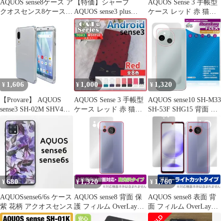
AQUOS sense8ケース ア
【特価】シャープ
AQUOS Sense 3 手帳型
クオスセンス8ケース
AQUOS sense3 plus
ケース レッド 赤 猫
手帳型 シック BK
SHV46 サウンド SH-
/568
RM11 / SoftBank (アク
オス センススリー プラ
ス) au 楽天モバイル 対
応 ソフトケース カバー
ケース ストラップホー
ル付き 薄型 軽量 耐衝
1,606
1,000
1,320
¥
¥
¥
撃 衝撃吸収 シリ
【Provare】 AQUOS
AQUOS Sense 3 手帳型
AQUOS sense10 SH-M33
sense3 SH-02M SHV45
ケース レッド 赤 猫
SH-53F SHG15 背面 保
SH-M12 / AQUOS sense3
/568
護 フィルム OverLay
lite SH-RM12 / AQUOS
FLEX 低反射 for アク
sense3 basic SHV48 /
オス センス 本体保護フ
Android One S7 スマホ
ィルム 曲面 さらさら手
ケース アクオス センス
触り
680
1,320
1,760
¥
¥
¥
AQUOSsense6/6s ケース
AQUOS sense8 背面 保
AQUOS sense8 表面 背
紫 花柄 アクオスセンス
護 フィルム OverLay
面 フィルム OverLay
FLEX 高光沢 for アク
Eye Protector for アクオ