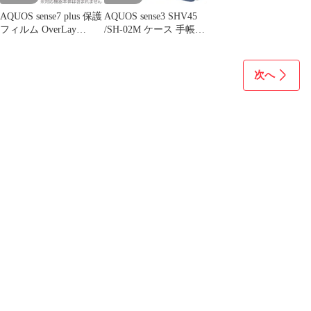
AQUOS sense7 plus 保護
AQUOS sense3 SHV45
フィルム OverLay
/SH-02M ケース 手帳型
Magic for アクオス セン
カバー aquos sense3
スセブン プラス 液晶保
basic 手帳型 ケース
護 傷修復 耐指紋 指紋
aquos sense 3lite sh02m
次へ
防止 コーティング
カバー スマホケース 内
蔵マグネット SHARP
Android One S7