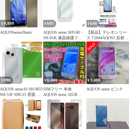
ソフト アクオスセンス
素材
5G AQUOS sense 5G ス
マホカバー
9,800
605
640
¥
¥
¥
AQUOSsense3basic
AQUOS sense SHV40・
【新品】テレホンリー
SH-01K 液晶保護フィ
ス T2044AQOS3 反射防
ルム
止フィルム(AQUOS
sense 3/sense 3 lite用)
998
6,400
3,480
¥
¥
¥
AQUOS sense10 SH-M33
SIMフリー 本体
AQUOS sense ピンク
SH-53F SHG15 背面 保
AQUOS sense 32GB
護 フィルム OverLay
393G5 エアリーブルー
Plus for アクオス セン
ス 本体保護フィルム さ
らさら手触り 低反射素
材