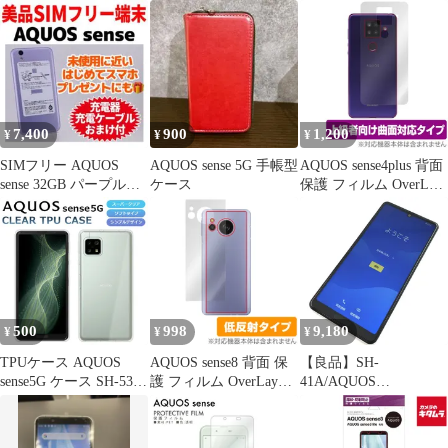
キーホワイト
面 フィルム OverLay
ケース 手帳 スマホケー
Eye Protector for アクオ
ス 手帳型 スムース 磁
ス センス 目に優しい
石 マグネット ベルトな
ブルーライトカット
し 革 レザー 手帳型ケ
ース ストラップ ホール
カバー カード収納 おし
ゃれ スマホカバー
7,400
900
1,200
¥
¥
¥
SIMフリー AQUOS
AQUOS sense 5G 手帳型
AQUOS sense4plus 背面
sense 32GB パープル
ケース
保護 フィルム OverLay
011 電池良好
FLEX for AQUOS sense4
plus 本体保護 曲面対応
アクオスセンス4プラス
楽天モバイル
500
998
9,180
¥
¥
¥
TPUケース AQUOS
AQUOS sense8 背面 保
【良品】SH-
sense5G ケース SH-53A
護 フィルム OverLay
41A/AQUOS
SHG03 A004SH SH-M17
Plus for アクオス セン
sense4/354958112006763
スマホケース カバー ス
ス8 本体保護フィルム
ーパークリア TPU 透明
さらさら手触り 低反射