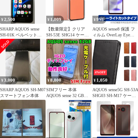
sense9 用の スマホケー
ス 米軍MIL規格取得
aquos すり傷防止 2重構
2,500
1,009
998
¥
¥
¥
造 耐
SHARP AQUOS sense
【数量限定】クリア
AQUOS sense8 保護 フ
SH-01K ベルベットブ
SH-53E SHG14 ケース
ィルム OverLay Eye
ラック 本体
SH-M29 ケース 黄変防
Protector for アクオス
止 アクオスセンス9 カ
センス8 液晶保護 目に
バー 薄型カバー sense9
優しい ブルーライトカ
アクオスセンス9 ケー
ット
ス TPU素材 aquosセン
ス9 用の aquos スマホ
4%OFF
ケース 米軍MIL規格取
3,000
8,800
1,050
¥
¥
¥
得 すり傷防止
SHARP AQUOS SH-M07
SIMフリー 本体
AQUOS sense5G SH-53
スマートフォン本体
AQUOS sense 32 GB
SHG03 SH-M17 ケース
096G4 ホワイト
aquos sense5g 手帳型ケ
ース aquossense5g 手帳
sense5G 手帳ケース
AQUOS sense5G アクオ
ス センス5G スマホケ
ース手帳型 レザーケー
ス