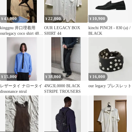
43,000
22,000
10,900
¥
¥
¥
kinggnu 井口理着用
OUR LEGACY BOX
kinchi PINCH - 830 (a) /
ourlegacy coco shirt 48
SHIRT 44
BLACK
新品
15,000
38,000
16,000
¥
¥
¥
レザータイ ナロータイ
4NG3L0000 BLACK
our legacy ブレスレット
dissonance ntrul
STRIPE TROUSERS