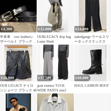
4,380
22,000
24,000
¥
¥
¥
牛本革 cow leatherレ
OURLEGACY drip bag
nakedgauge ウールスリ
ザーベルト ブラック シ
Lume Wash
ータックスラックス
ルバー金具
18,800
17,500
69,000
¥
¥
¥
OUR LEGACY ナイロ
goat essence TUCK
HAUL CAMION BOOT
ンショーツ ブラック 46
WIDE PANTS size2