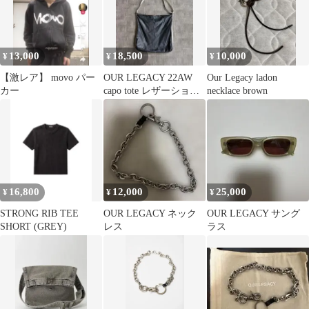
13,000
18,500
10,000
¥
¥
¥
【激レア】 movo パー
OUR LEGACY 22AW
Our Legacy ladon
カー
capo tote レザーショル
necklace brown
ダーバッグ
16,800
12,000
25,000
¥
¥
¥
STRONG RIB TEE
OUR LEGACY ネック
OUR LEGACY サング
SHORT (GREY)
レス
ラス