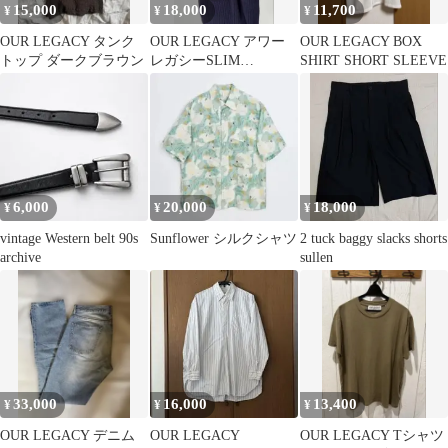
15,000
18,000
11,700
¥
¥
¥
OUR LEGACY タンク
OUR LEGACY アワー
OUR LEGACY BOX
トップ ダークブラウン
レガシーSLIM
SHIRT SHORT SLEEVE
BACKPACK
6,000
20,000
18,000
¥
¥
¥
vintage Western belt 90s
Sunflower シルクシャツ
2 tuck baggy slacks shorts
archive
sullen
33,000
16,000
13,400
¥
¥
¥
OUR LEGACY デニム
OUR LEGACY
OUR LEGACY Tシャツ