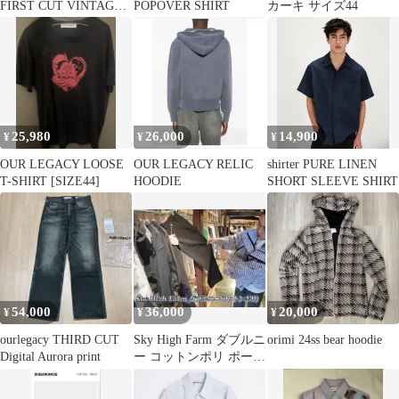
FIRST CUT VINTAGE
POPOVER SHIRT
カーキ サイズ44
WASH
25,980
26,000
14,900
¥
¥
¥
OUR LEGACY LOOSE
OUR LEGACY RELIC
shirter PURE LINEN
T-SHIRT [SIZE44]
HOODIE
SHORT SLEEVE SHIRT
54,000
36,000
20,000
¥
¥
¥
ourlegacy THIRD CUT
Sky High Farm ダブルニ
orimi 24ss bear hoodie
Digital Aurora print
ー コットンポリ ポーカ
ーズ GWDH