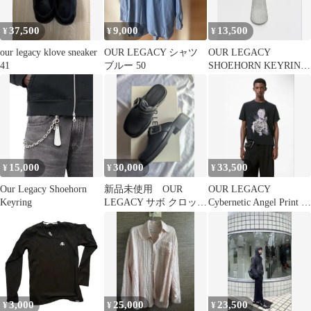
37,500
9,000
13,500
¥
¥
¥
our legacy klove sneaker
OUR LEGACY シャツ
OUR LEGACY
41
ブルー 50
SHOEHORN KEYRING
キーリング
15,000
30,000
33,500
¥
¥
¥
Our Legacy Shoehorn
新品未使用 OUR
OUR LEGACY
Keyring
LEGACY サボ クロッグ
Cybernetic Angel Print ア
サンダル ブラック
ワレガシー
3,000
25,000
23,500
¥
¥
¥