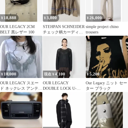
18,888
3,800
26,000
¥
¥
¥
OUR LEGACY 2CM
STEHPAN SCHNEIDER
simple project chino
BELT 黒レザー 100
チェック柄カーディガ
trousers
ン
10,000
4,100
5,200
¥
現在 ¥
¥
OUR LEGACY スエー
OUR LEGACY
Our Legacy ニット セー
ド ネックレス アンティ
DOUBLE LOCK U-
ター ブラック
ークブルー
NECK 46 BLACK