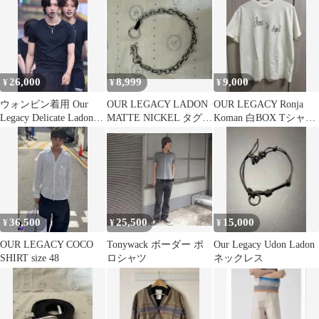
26,000
8,999
9,000
¥
¥
¥
ウォンビン着用 Our
OUR LEGACY LADON
OUR LEGACY Ronja
Legacy Delicate Ladon
MATTE NICKEL タグ付
Koman 白BOX Tシャツ
ネックレス
美品
46
36,500
25,500
15,000
¥
¥
¥
OUR LEGACY COCO
Tonywack ボーダー ポ
Our Legacy Udon Ladon
SHIRT size 48
ロシャツ
ネックレス