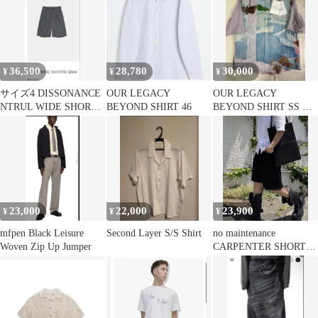
36,500
28,780
30,000
¥
¥
¥
サイズ4 DISSONANCE
OUR LEGACY
OUR LEGACY
NTRUL WIDE SHORTS
BEYOND SHIRT 46
BEYOND SHIRT SS シ
GRAY
ルク混
23,000
22,000
23,900
¥
¥
¥
mfpen Black Leisure
Second Layer S/S Shirt
no maintenance
Woven Zip Up Jumper
CARPENTER SHORTS
BLACK 30