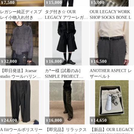
7,580
15,000
5,000
¥
¥
¥
レガシー純正ディスプ
タグ付き☆ OUR
OUR LEGACY WORK
レイ小物入れ付き エ
LEGACY アワーレガシ
SHOP SOCKS BONE L
アコン吹き出し口 本体
ー ESTATE SCARF
32,000
16,000
16,500
¥
¥
¥
【即日発送】Jcaesar
カ*ー様 [試着のみ]
ANOTHER ASPECT レ
studio ウールハリント
SIMPLE PROJECT
ザーベルト
ンジャケット S
PLEATED SHORT
24,600
16,000
14,650
¥
¥
¥
A fiitウールポリスリー
【即完品】リラックス
【新品】OUR LEGACY