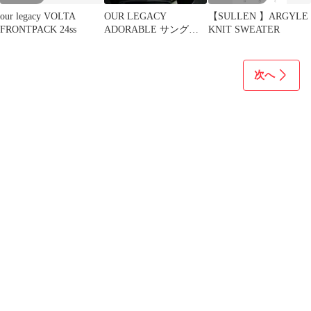
our legacy VOLTA
OUR LEGACY
【SULLEN 】ARGYLE
FRONTPACK 24ss
ADORABLE サングラ
KNIT SWEATER
ス SUNBEAM
SIZZLE
次へ