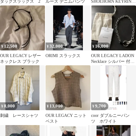
タックスラックス 2
ルーズ デニムパンツ
SHOEHORN KEYRING
シューホーン
12,500
32,000
16,000
¥
¥
¥
OUR LEGACY レザー
ORIMI スラックス
OUR LEGACY LADON
ネックレス ブラック
Necklace シルバー 付属
品あり
8,000
13,000
9,700
¥
¥
¥
刺繍 レースシャツ
OUR LEGACY ニット
coor ダブルニーパン
ベスト
ツ ホワイト