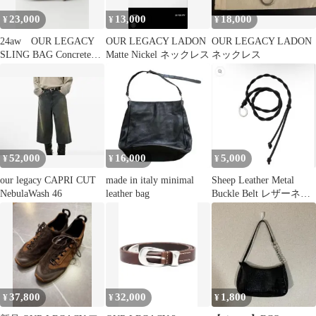
23,000
13,000
18,000
¥
¥
¥
24aw OUR LEGACY
OUR LEGACY LADON
OUR LEGACY LADON
SLING BAG Concrete
Matte Nickel ネックレス
ネックレス
Chain
52,000
16,000
5,000
¥
¥
¥
our legacy CAPRI CUT
made in italy minimal
Sheep Leather Metal
NebulaWash 46
leather bag
Buckle Belt レザーネッ
クレス
37,800
32,000
1,800
¥
¥
¥