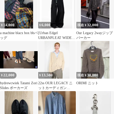
14,000
6,000
32,000
¥
¥
現在 ¥
a machine blacx box bbバ
[Urban Edgel
Our Legacy 2wayジップ
ッグ
URBANPLEAT WIDE
パーカー
PANTS
22,000
13,500
30,000
¥
¥
現在 ¥
bydrewcwiek Tatami Zori
22ss OUR LEGACY ニ
ORIMI ニット
Slides ポーカーズ
ットカーディガン
BEIGE FAUX CORD