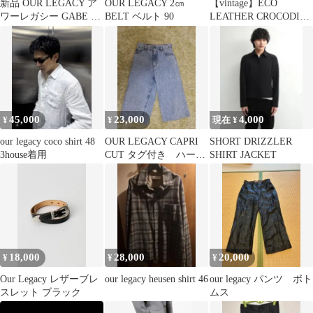
新品 OUR LEGACY ア
OUR LEGACY 2㎝
【vintage】ECO
ワーレガシー GABE ス
BELT ベルト 90
LEATHER CROCODILE
ニーカー 43 ゲイブ
STYLE BAG
45,000
23,000
4,000
¥
¥
現在 ¥
our legacy coco shirt 48
OUR LEGACY CAPRI
SHORT DRIZZLER
3house着用
CUT タグ付き ハーフ
SHIRT JACKET
パンツ
18,000
28,000
20,000
¥
¥
¥
Our Legacy レザーブレ
our legacy heusen shirt 46
our legacy パンツ ボト
スレット ブラック
ムス