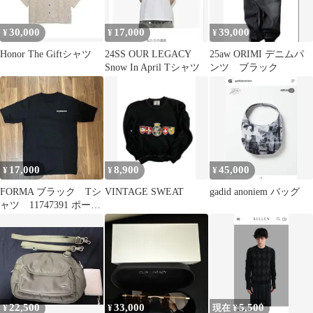
30,000
17,000
39,000
¥
¥
¥
Honor The Giftシャツ
24SS OUR LEGACY
25aw ORIMI デニムパ
Snow In April Tシャツ
ンツ ブラック
17,000
8,900
45,000
¥
¥
¥
FORMA ブラック Tシ
VINTAGE SWEAT
gadid anoniem バッグ
ャツ 11747391 ポーカ
ーズ
22,500
33,000
5,500
¥
¥
現在 ¥