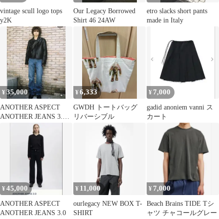
vintage scull logo tops
Our Legacy Borrowed
etro slacks short pants
y2K
Shirt 46 24AW
made in Italy
35,000
6,333
7,000
¥
¥
¥
ANOTHER ASPECT
GWDH トートバッグ
gadid anoniem vanni ス
ANOTHER JEANS 3.0
リバーシブル
カート
サイズ28
45,000
11,000
7,000
¥
¥
¥
ANOTHER ASPECT
ourlegacy NEW BOX T-
Beach Brains TIDE Tシ
ANOTHER JEANS 3.0
SHIRT
ャツ チャコールグレー