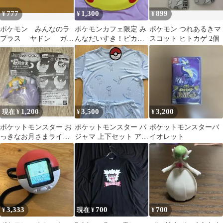
777
1,300
899
¥
¥
¥
ポケモン みんなのラ
ポケモンカフェ限定 み
ポケモン つれあるきマ
プラス ヤドン ガチ
んなだいすき！ピカチ
スコット ヒトカゲ 2個
ャガチャ
ュウプレート
1,200
3,500
3,200
現在 ¥
¥
¥
ポケットモンスター お
ポケットモンスター パ
ポケットモンスターバ
っきなお月さまライト
ジャマ 上下セット アロ
イオレット
マスコット2 ジラーチ
ーラロコン グレイシア
3,333
700
700
¥
現在 ¥
¥