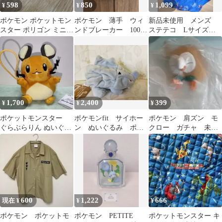
598
850
1,099
¥
¥
¥
ポケモン ポケットモン
ポケモン 薄手 ウィ
新品未使用 メンズ
スター ポリゴン ミニフ
ンドブレーカー 100セ
ステテコ Lサイズ
ィギュア
ンチ
ポケモン ゲッコウ
ガ ひざ下丈
1,700
2,400
399
¥
¥
¥
ポケットモンスター
ポケモンfit サイホー
ポケモン 肩ズン モ
ぐらぶらりん ぬいぐる
ン ぬいぐるみ ポケ
クロー ガチャ 未開
み デデンネ
モンセンター限定
封
600
1,222
666
現在 ¥
¥
¥
ポケモン ポケットモ
ポケモン PETITE
ポケットモンスター キ