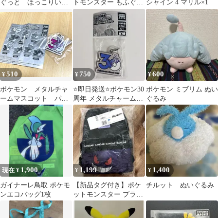
ぐっと ほっこりいや
トモンスター もふぐっ
シャイン 4 マリル×1
されぬいぐるみ～カビ
と カラーセレクション
ゴン～6体
ぬいぐるみ
510
750
600
¥
¥
¥
ポケモン メタルチャ
⭐️即日発送⭐️ポケモン30
ポケモン ミブリム ぬい
ームマスコット パル
周年 メタルチャームマ
ぐるみ
キア 1点
スコット ミュウツー
1,900
1,199
1,400
現在 ¥
¥
¥
ガイナーレ鳥取 ポケモ
【新品タグ付き】ポケ
チルット ぬいぐるみ
ンエコバッグ1枚
ットモンスター プラチ
ナムザッカメッシュリ
ュック ゲンガー