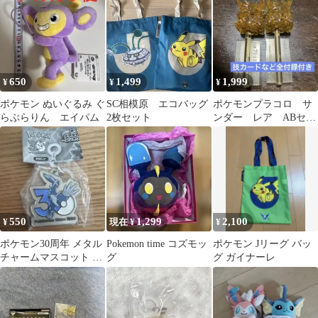
4
Pokemon 希少
650
1,499
1,999
¥
¥
¥
ポケモン ぬいぐるみ ぐ
SC相模原 エコバッグ
ポケモンプラコロ サ
らぶらりん エイパム
2枚セット
ンダー レア ABセッ
ト
550
1,299
2,100
¥
現在 ¥
¥
ポケモン30周年 メタル
Pokemon time コズモッ
ポケモン Jリーグ バッ
チャームマスコット デ
グ
グ ガイナーレ
ィアルガ