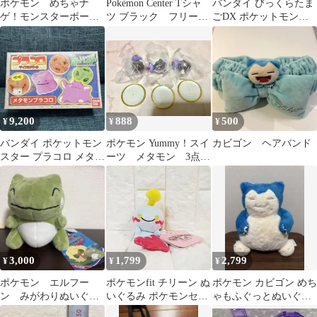
ポケモン めちゃナ
Pokémon Center Tシャ
バンダイ びっくらたま
ゲ！モンスターボー
ツ ブラック フリーサ
ごDX ポケットモンス
ル ポケ投げ
イズ
ター メガシンカ メガ
サーナイト
9,200
888
500
¥
¥
¥
バンダイ ポケットモン
ポケモン Yummy！スイ
カビゴン ヘアバンド
スター プラコロ メタモ
ーツ メタモン 3点セ
ン 未開封品 当時物 レ
ット
トロ
3,000
1,799
2,799
¥
¥
¥
ポケモン エルフー
ポケモンfit チリーン ぬ
ポケモン カビゴン めち
ン みがわりぬいぐる
いぐるみ ポケモンセン
ゃもふぐっとぬいぐる
みマスコット
ター
み