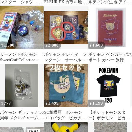
ンスター シャツ 半
FLEUR EX ガラル地方
ルティング生地 アドバ
袖 メンズ Mサイ
編 メッソン 美品
ンスジェネレーション
ズ GU コラボ
1,500
2,000
1,600
¥
¥
¥
リーメントポケモン
ポケモン セレビィ ラ
ポケモン ゲンガー パス
SweetCraftCollectionモ
ンターン オーバルテ
ポート カバー 旅行
ンジャラジュペッタ
ィークコレクション2
ランタンジオラマ
777
1,499
1,199
¥
¥
¥
ポケモン ギラティナ 30
SC相模原 ポケモン
【ポケットモンスタ
周年 メタルチャーム ガ
エコバッグ ピカチュ
ー】ポケモン ピカチ
チャ めじるしチャーム
ウ ナットレイ 2枚セ
ュウ 半袖Tシャツ
ット Ｊリーグ
キッズ 120cm