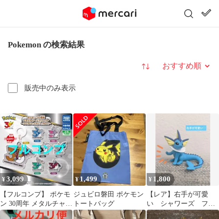
Pokemon の検索結果
並び替え
販売中のみ表示
3,099
1,499
1,800
¥
¥
¥
【フルコンプ】 ポケモ
ジュビロ磐田 ポケモン
【レア】右手が可愛
ン 30周年 メタルチャー
トートバッグ
い シャワーズ フィ
ムマスコット シンオウ
ギュア ポケモン