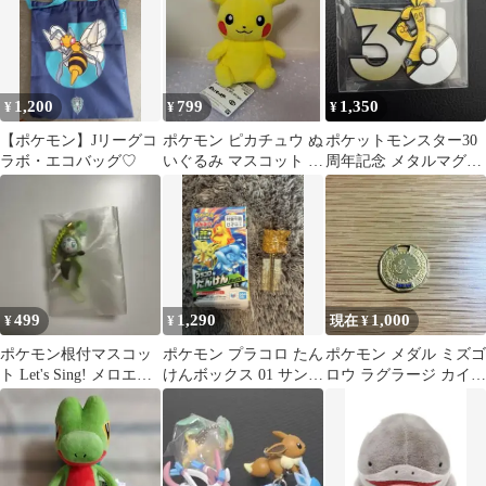
1,200
799
1,350
¥
¥
¥
【ポケモン】Jリーグコ
ポケモン ピカチュウ ぬ
ポケットモンスター30
ラボ・エコバッグ♡
いぐるみ マスコット ポ
周年記念 メタルマグネ
ケットモンスター はら
ット サーフゴー
ぺこもよう
499
1,290
1,000
¥
¥
現在 ¥
ポケモン根付マスコッ
ポケモン プラコロ たん
ポケモン メダル ミズゴ
ト Let's Sing! メロエッ
けんボックス 01 サンダ
ロウ ラグラージ カイオ
タ
ー 横向き【レア】
ーガ マスターボール