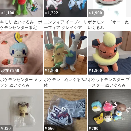
1,100
1,222
1,900
¥
¥
¥
キモリ ぬいぐるみ ポ
ニンフィア イーブイ リ
ポケモン ドオー ぬ
ケモンセンター限定
ーフィア グレイシア つ
いぐるみ
まんでつなげてマスコ
ット
950
1,800
1,500
現在 ¥
¥
¥
ポケモンセンター メッ
ポケモン ぬいぐるみ2
ポケットモンスター ブ
ソン ぬいぐるみ
体
ースター ぬいぐるみ
350
666
700
¥
¥
¥