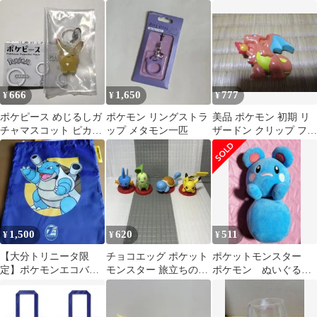
っとぬいぐるみ ニュ
フサグマ 2体セット
ーラ
まとめ売り
666
1,650
777
¥
¥
¥
ポケピース めじるしガ
ポケモン リングストラ
美品 ポケモン 初期 リ
チャマスコット ピカチ
ップ メタモン一匹
ザードン クリップ フィ
ュウ ポケモン めじるし
ギュア レトロ
アクセサリー
1,500
620
511
¥
¥
¥
【大分トリニータ限
チョコエッグ ポケット
ポケットモンスター
定】ポケモンエコバッ
モンスター 旅立ちの3
ポケモン ぬいぐる
グ Jリーグ カメック
匹 4点まとめ売り
み ルリリ
ス ピカチュウ②