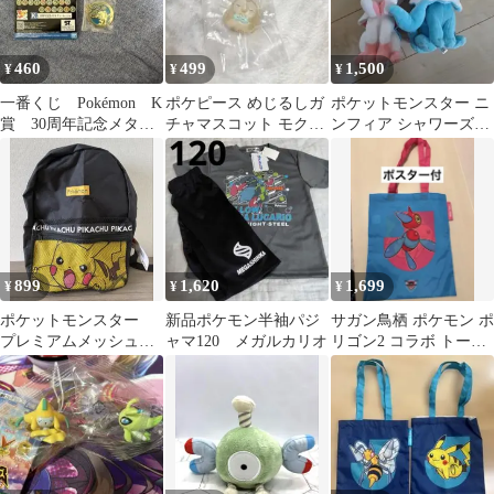
460
499
1,500
¥
¥
¥
一番くじ Pokémon K
ポケピース めじるしガ
ポケットモンスター ニ
賞 30周年記念メタル
チャマスコット モクロ
ンフィア シャワーズ
チャーム アシマリ
ー
ぬいぐるみ 2点セット
899
1,620
1,699
¥
¥
¥
ポケットモンスター
新品ポケモン半袖パジ
サガン鳥栖 ポケモン ポ
プレミアムメッシュデ
ャマ120 メガルカリオ
リゴン2 コラボ トート
ザインリュック ピカ
バッグ 【ポスター
チュウ
付】