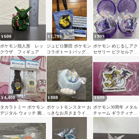
600
1,799
999
¥
¥
¥
ポケモン指人形 レッ
ジュビロ磐田 ポケモン
ポケモン めじるしアク
クウザ フィギュア
コラボトートバッグセ
セサリー ピクセルアー
ット
ト ゲンガー 2点セッ
ト
4,400
888
699
¥
¥
¥
タカラトミー ポケモン
ポケットモンスター お
ポケモン30周年 メタル
デジタル ウォッチ 腕時
っきなお月さまライト
チャーム ギラティナ
計 ピカチュウ 白 黒 2
マスコット2 ポッチャ
めじるしアクセサリー
種
マ