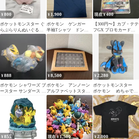
800
1,900
400
¥
¥
現在 ¥
ポケットモンスター ぐ
ポケモン ゲンガー
【300円〜】カプ・テテ
らぶらりんぬいぐる
半袖Tシャツ ドン・
フGX プロモカードパ
み ～ピッピ～ 新品
キホーテ限定 Lサイ
ック 他まとめ14枚
タグつき
ズ ビッグシルエット
888
8,500
2,280
¥
¥
¥
ポケモン シャワーズ ブ
ポケモン アンノーン
ポケットモンスター
ースター サンダース ガ
アルファベットスタン
ポケモン めちゃでか
チャ つまんでつなげて
プ セット 中国限定
ルカリオ ぬいぐるみ
マスコット
855
1,500
2,000
¥
現在 ¥
¥