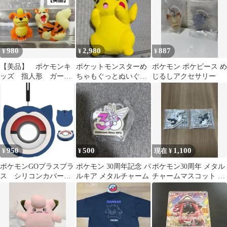
980
2,980
887
¥
¥
¥
【美品】 ポケモンキ
ポケットモンスターめ
ポケモン ポケピース め
ッズ 指人形 ガーデ
ちゃもぐっとぬいぐる
じるしアクセサリー
ィ ウィンディ 進化2
み 〜ピカチュウ 〜びっ
体セット まとめ
くりver.
950
500
1,100
¥
¥
現在 ¥
ポケモンGOプラスプラ
ポケモン 30周年記念 パ
ポケモン30周年 メタル
ス シリコンカバーケ
ルキア メタルチャーム
チャームマスコット ゼ
ース カビゴン
クロム レシラム