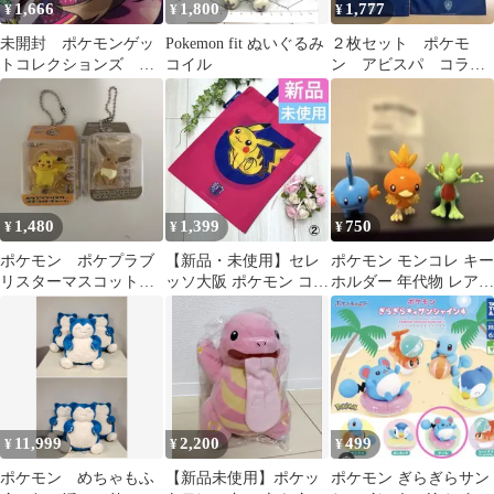
1,666
1,800
1,777
¥
¥
¥
未開封 ポケモンゲッ
Pokemon fit ぬいぐるみ
２枚セット ポケモ
トコレクションズ 炎
コイル
ン アビスパ コラボ
天の幻 ジラーチ セ
トートバック 非売品
レビィ 2体セット
1,480
1,399
750
¥
¥
¥
ポケモン ポケプラブ
【新品・未使用】セレ
ポケモン モンコレ キー
リスターマスコットチ
ッソ大阪 ポケモン コラ
ホルダー 年代物 レア
ャーム
ボバッグ❣️
限定 非売品 フィギュア
11,999
2,200
499
¥
¥
¥
ポケモン めちゃもふ
​【新品未使用】ポケッ
ポケモン ぎらぎらサン