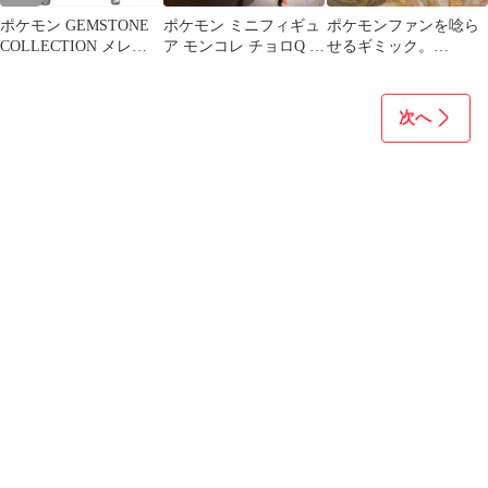
ポケモン GEMSTONE
ポケモン ミニフィギュ
ポケモンファンを唸ら
COLLECTION メレシ
ア モンコレ チョロQ ガ
せるギミック。
ー&ピカチュウ
チャなど 大量50個以上
No.778「ミミッキュ」
まとめ
限定アパレル。
次へ