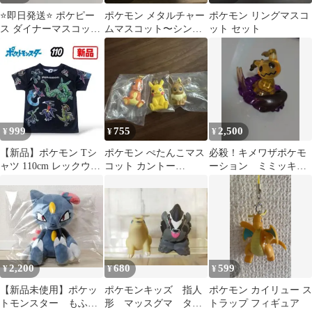
⭐️即日発送⭐️ ポケピー
ポケモン メタルチャー
ポケモン リングマスコ
ス ダイナーマスコット
ムマスコット〜シンオ
ット セット
キーホルダー ピチュ
ウ、イッシュ、カロ
ー 新品未使用
ス〜 イベルタル
999
755
2,500
¥
¥
¥
【新品】ポケモン Tシ
ポケモン ぺたんこマス
必殺！キメワザポケモ
ャツ 110cm レックウザ
コット カントー
ーション ミミッキ
等 総柄 ブラック
SPECIAL 3点セット
ュ 食玩
2,200
680
599
¥
¥
¥
【新品未使用】​ポケッ
ポケモンキッズ 指人
ポケモン カイリュー ス
トモンスター もふぐ
形 マッスグマ タチ
トラップ フィギュア