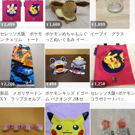
2,499
1,600
1,899
¥
¥
¥
セレッソ大阪 ポケモ
ポケモンめちゃもふぐ
イーブイ グラス
ン チェリム トートバ
っとぬいぐるみ イーブ
ッグ 2枚セット
イフレンズ～イーブイ
～おひるねver.
2,200
494
1,250
¥
¥
¥
新品 メガリザードン
ポケモンキッズ ドゴー
セレッソ大阪×ポケモン
X Y ラップタオルプー
ム バクオング 2体セッ
コラボトートバッ
ル ポケモン 100×110
ト
グ ★非売
㎝
品