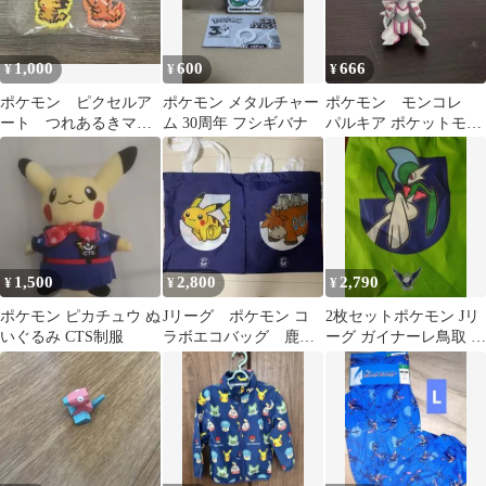
1,000
600
666
¥
¥
¥
ポケモン ピクセルア
ポケモン メタルチャー
ポケモン モンコレ
ート つれあるきマス
ム 30周年 フシギバナ
パルキア ポケットモン
コット
スター
1,500
2,800
2,790
¥
¥
¥
ポケモン ピカチュウ ぬ
Jリーグ ポケモン コ
2枚セットポケモン Jリ
いぐるみ CTS制服
ラボエコバッグ 鹿児
ーグ ガイナーレ鳥取 エ
島ユナイテッド ピカ
ルレイド エコバッグ ピ
チュウ＆バクーダ
カチュウ